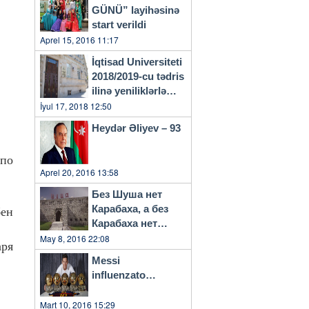
GÜNÜ” layihəsinə
start verildi
Aprel 15, 2016 11:17
İqtisad Universiteti
2018/2019-cu tədris
ilinə yeniliklərlə
başlayacaq
İyul 17, 2018 12:50
Heydər Əliyev – 93
 по
Aprel 20, 2016 13:58
Без Шуша нет
Карабаха, а без
бен
Карабаха нет
Азербайджана…
May 8, 2016 22:08
аря
Messi
influenzato…
Mart 10, 2016 15:29