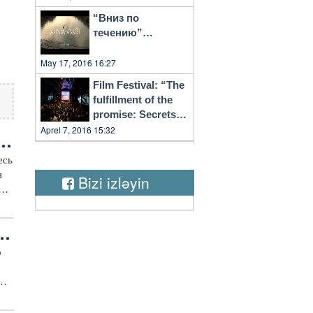
“Вниз по
течению”…
May 17, 2016 16:27
Film Festival: “The
fulfillment of the
promise: Secrets
of Vilnius”
Aprel 7, 2016 15:32
р
есь
н
Bizi izləyin
рая
ра
лад
о
и
мо
ь
кой