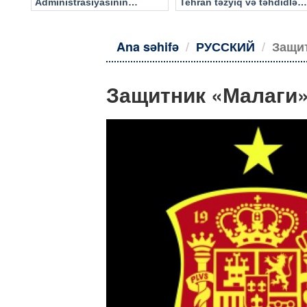
Administrasiyasının
Tehran təzyiq və təhdidlərə
məlumatı əsasında…
təslim olmayacaq
Ana səhifə
РУССКИЙ
Защит
Защитник «Малаги»