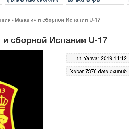
gücündə zəlzələ baş verib
məlumatına görə…
ник «Малаги» и сборной Испании U-17
 и сборной Испании U-17
11 Yanvar 2019 14:12
Xəbər 7376 dəfə oxunub