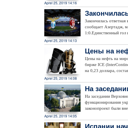
чемпионате Англии, п
Aprel 25, 2019 14:16
января - в матче с «Н
Закончилась
всех турнирах одержа
Италии
«Манчестер Сити» верн
Закончилась ответная
вторым «Ливерпуль» н
сообщает Азертадж, м
64 очка.В следующем т
1:0.Единственный гол
«Манчестер Юнайтед» в
позволила «Лацио» пр
Aprel 25, 2019 14:13
уступил «Вулверхэмпто
нулями на табло. Про
Цены на не
Мэтт Доэрти (37) и Ди
победитель пары «Фио
Папастатопулос (79).
ли
ничьей, но со счетом 
Цены на нефть на мир
1979 года. «Арсенал» 
четверг 25 апреля.
бирже ICE (InterConti
поражения.В турнирно
на 0,23 доллара, сос
место, набрав 51 очко
Merchantile Exchange)
Aprel 25, 2019 14:08
следующем туре «Вулв
составила 65,94 доллар
днем позднее в гостях
На заседани
конопроект
На заседании Верховн
функционирования укр
законопроект были вн
Таким образом, украи
Aprel 25, 2019 14:05
заседания перед здан
Испании нач
демонстрантов, подде