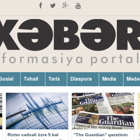
Sosial
Təhsil
Tarix
Diaspora
Media
Mədə
Rixter cədvəli üzrə 5 bal
“The Guardian” qəzetinin