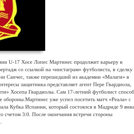
ии U-17 Хосе Лопес Мартинес продолжит карьеру в
ертадж со ссылкой на «инстаграм» футболиста, в сделку
ни Санчес, также перешедший из академии «Малаги» в
 интересы защитника представляет агент Пере Гвардиола,
ити» Хосепа Гвардиолы. Сам 17-летний футболист спосо
ге обороны.Мартинес уже успел посетить матч «Реала» с
нала Кубка Испании, который состоялся в Мадриде 9 янв
о счетом 3:0. После окончания встречи стороны
.