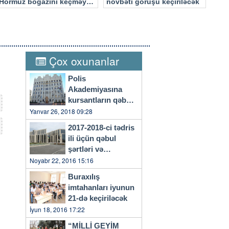
Hörmüz boğazını keçməyə
növbəti görüşü keçiriləcək
cəhd edən hücuma məruz
qalacaq
Çox oxunanlar
Polis
Akademiyasına
kursantların qəbulu
başlayıb
Yanvar 26, 2018 09:28
2017-2018-ci tədris
ili üçün qəbul
şərtləri və
qaydaları…
Noyabr 22, 2016 15:16
Buraxılış
imtahanları iyunun
21-də keçiriləcək
İyun 18, 2016 17:22
“MİLLİ GEYİM