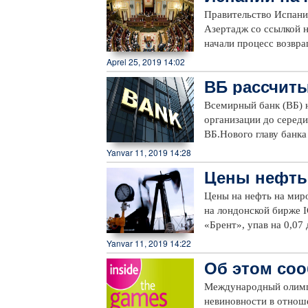
ских детей
Правительство Испани
Азертадж со ссылкой н
начали процесс возвр
находящихся в Испани
Aprel 25, 2019 14:02
ООН, в Испанию в 20
ВБ рассчиты
мигрантов – около 550
чем 11 000 детей в И
Всемирный банк (ВБ) 
общины Андалусия и М
организации до серед
потребовали от прави
ВБ.Нового главу банка
очередь, объявил о пр
состоится 14 апреля.«
Yanvar 11, 2019 14:28
кандидатуры должны б
Цены нефть
стран через исполнит
банка», - уточнили в В
Цены на нефть на мир
президент ВБ Джим Ен 
на лондонской бирже IC
перейдут к нынешнему
«Брент», упав на 0,07
(New York Merchantile
Yanvar 11, 2019 14:22
доллара, составила 52,
Об этом соо
Международный олимп
невиновности в отнош