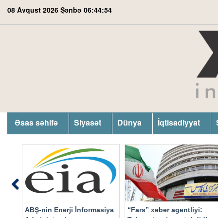
08 Avqust 2026 Şənbə
06:44:55
Əsas səhifə
Siyasət
Dünya
İqtisadiyyat
Previous
ABŞ-nin Enerji İnformasiya
“Fars” xəbər agentliyi: