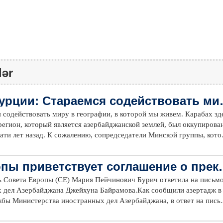
lər
урции: Стараемся содействовать ми
ии, в которой мы живем
 содействовать миру в географии, в которой мы живем. Карабах зд
егион, который является азербайджанской землей, был оккупирова
ти лет назад. К сожалению, сопредседатели Минской группы, кото
ения проблемы, не предприняли никаких шагов для прекращения
соглашению, достигнутому с Российской Федерацией в результате
пы приветствует соглашение о прек
ий, мы не только положили конец этому конфликту, но и внесли вк
оторая длилась 30 лет.Как сообщает азертадж, об этом сказал
ь Совета Европы (СЕ) Мария Пейчинович Бурич ответила на письм
жеп Тайип Эрдоган во время выступления на саммите лидеров G20 
 дел Азербайджана Джейхуна Байрамова.Как сообщили азертадж в
ме по международной безопасности.Коснувшись происходящих в
жбы Министерства иностранных дел Азербайджана, в ответ на пись
дент Турции сказал: «Сегодня ни одна страна не может чувствоват
 Совета Европы отметила, что приветствует соглашение о
тобы смотреть на вопросы безопасности через призму географичес
0 ноября 2020 года и подчеркнула, что продолжит следить за