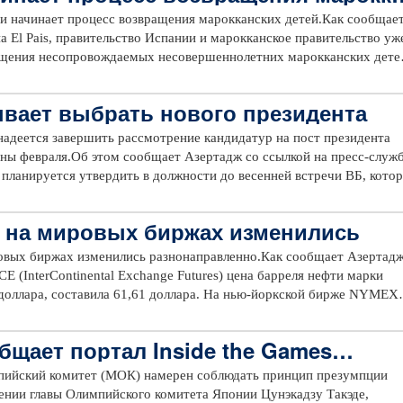
и начинает процесс возвращения марокканских детей.Как сообщае
а El Pais, правительство Испании и марокканское правительство уж
ащения несопровождаемых несовершеннолетних марокканских дете
и.По данным Управления Верховного комиссара по делам беженце
18 году прибыло больше несопровождаемых несовершеннолетних
вает выбрать нового президента
0 человек. По данным официального реестра, почти 70 проц из бол
спании являются марокканцами. Прошлым летом две автономные
надеется завершить рассмотрение кандидатур на пост президента
елилья, где проживает больше всего несовершеннолетних детей,
ины февраля.Об этом сообщает Азертадж со ссылкой на пресс-служ
тельства решения данной проблемы.Европейский союз, в свою
 планируется утвердить в должности до весенней встречи ВБ, котор
едоставлении Марокко 140 миллионов евро для реализации мер по
Кандидаты должны быть представлены в период с 7 до 14 февраля, 
сдерживанию миграции.
ыть выдвинуты исполнительными директорами или правительства
 на мировых биржах изменились
ельных директоров. Кандидаты должны быть гражданами стран-чле
Б.Как ранее сообщалось, в начале января стало известно о том, что
овых биржах изменились разнонаправленно.Как сообщает Азертадж
Ким досрочно покинет свой пост. С 1 февраля его обязанности
E (InterContinental Exchange Futures) цена барреля нефти марки
 главному исполнительному директору банка Кристалине Георгиев
 доллара, составила 61,61 долларa. На нью-йоркской бирже NYMEX
 Exchange) цена барреля нефти марки «Лайт», подорожав на 0,03
62 доллара.
бщает портал Inside the Games…
ийский комитет (МОК) намерен соблюдать принцип презумпции
ении главы Олимпийского комитета Японии Цунэкадзу Такэде,