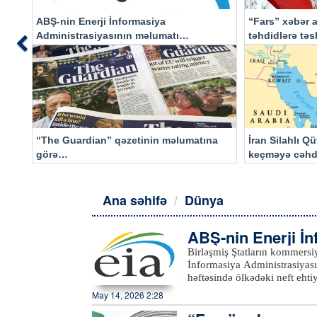
ABŞ-nin Enerji İnformasiya
“Fars” xəbər a
Administrasiyasının məlumatı
təhdidlərə tə
Previous
əsasında…
“The Guardian” qəzetinin məlumatına
İran Silahlı Q
görə…
keçməyə cəhd
qalacaq
Ana səhifə
Dünya
ABŞ-nin Enerji İ
tı əsasında…
Birləşmiş Ştatların kommersiya xam neft eh
İnformasiya Administrasiyasının (EIA) məl
həftəsində ölkədəki neft eht
barel olub. Bazar proqnozları
May 14, 2026 2:28
Birləşmiş Ştatların kommersiy
milyon 600 min barel geriləy