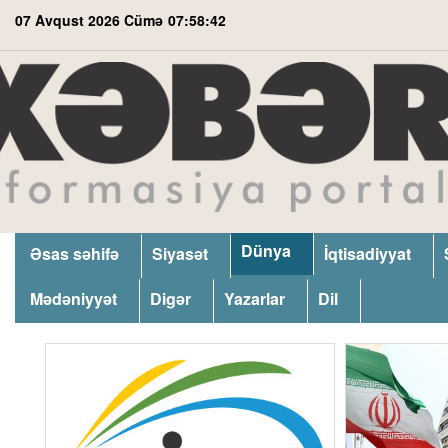
07 Avqust 2026 Cümə
07:58:42
Dünya
Əsas səhifə
Siyasət
İqtisadiyyat
Mədəniyyət
Digər
Yazarlar
Dil