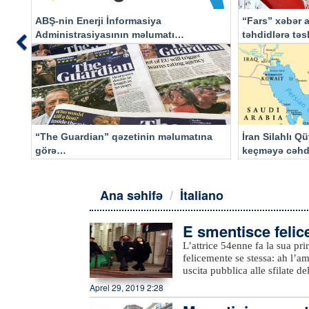
ABŞ-nin Enerji İnformasiya
“Fars” xəbər a
Administrasiyasının məlumatı
təhdidlərə tə
Previous
əsasında…
“The Guardian” qəzetinin məlumatına
İran Silahlı Q
görə…
keçməyə cəhd
qalacaq
Ana səhifə
İtaliano
E smentisce felic
L’attrice 54enne fa la sua pri
felicemente se stessa: ah l’
uscita pubblica alle sfilate 
arrivati mano nella mano e ha
Aprel 29, 2019 2:28
lei aveva detto: “Mai con uno
ha “solo” 18 di meno.Al Grand 