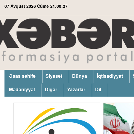
07 Avqust 2026 Cümə
21:00:27
Əsas səhifə
Siyasət
Dünya
İqtisadiyyat
Mədəniyyət
Digər
Yazarlar
Dil