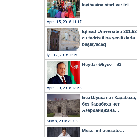
layihəsinə start verildi
Aprel 15, 2016 11:17
İqtisad Universiteti 2018/
cu tədris ilinə yeniliklərlə
başlayacaq
İyul 17, 2018 12:50
Heydər Əliyev – 93
Aprel 20, 2016 13:58
Без Шуша нет Карабаха,
без Карабаха нет
Азербайджана…
May 8, 2016 22:08
Messi influenzato…