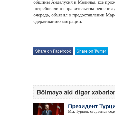
общины Андалусия и Мелилья, где прож
потребовали от правительства решения
очередь, объявил о предоставлении Мар
сдерживанию миграции.
Share on Facebook
Share on Twitter
Bölməyə aid digər xəbərlə
Президент Турци
географии, в ко
Мы, Турция, стараемся сод