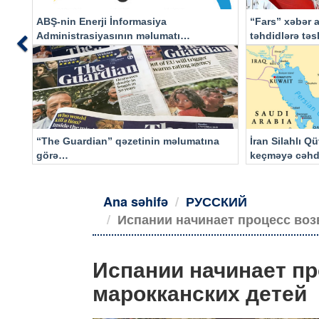
ABŞ-nin Enerji İnformasiya
“Fars” xəbər a
Administrasiyasının məlumatı
təhdidlərə tə
Previous
əsasında…
“The Guardian” qəzetinin məlumatına
İran Silahlı Q
görə…
keçməyə cəhd
qalacaq
Ana səhifə
РУССКИЙ
Испании начинает процесс воз
Испании начинает п
марокканских детей