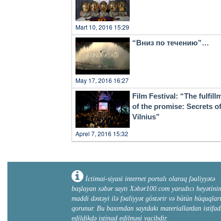
Mart 10, 2016 15:29
“Вниз по течению”…
May 17, 2016 16:27
Film Festival: “The fulfill
of the promise: Secrets o
Vilnius”
Aprel 7, 2016 15:32
İctimai-siyasi internet portalı olaraq fəaliyyətə
başlayan xəbər saytı Xəbər100.com yaradıcı heyətini
maddi dəstəyi ilə fəaliyyət göstərir və bütün hüquqlar
qorunur. Bu baxımdan saytdakı materiallardan istifad
edildikdə istinad edilməsi vacibdir.