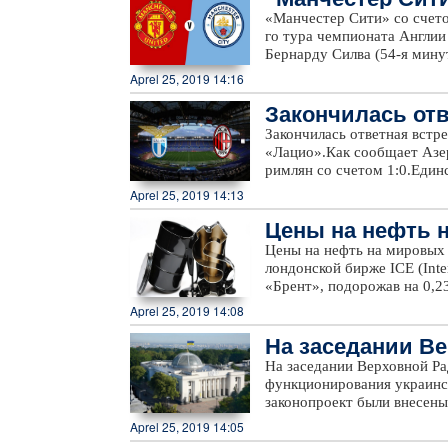
Кенгерли Агдамского район
апексе 20 поворота, а акт
«Манчестер Сити» со счето
а также на безымянных выс
поворота.Существенных из
го тура чемпионата Англии
и Ходжавендского районов.
произошло.
Бернарду Силва (54-я мину
победу подряд в чемпионат
Aprel 25, 2019 14:16
смогли выиграть 29 января
Закончилась отв
последних десяти матчах в
поражений.В турнирной таб
алии
Закончилась ответная вст
набрав 89 очков, клуб опе
«Лацио».Как сообщает Азер
«Манчестер Юнайтед» идет
римлян со счетом 1:0.Един
«Манчестер Сити» встретит
Иммобиле.Победа позволил
Aprel 25, 2019 14:13
этот же день примет «Челси
игру соперники провели с 
«Вулверхэмптону». В соста
Цены на нефть 
противостоянии станет по
Доэрти (37) и Диогу Жота 
между ними также завершил
Цены на нефть на мировых 
Папастатопулос (79).Пред
«Фиорентина» проведут в Б
лондонской бирже ICE (Inte
сентября 1979 года. «Арсе
«Брент», подорожав на 0,23
три поражения.В турнирно
NYMEX (New York Merchanti
седьмое место, набрав 51 о
Aprel 25, 2019 14:08
поднявшись на 0,05 доллара
очков. В следующем туре «
На заседании В
«Арсенал» днем позднее в 
нопроект
На заседании Верховной Р
функционирования украинск
законопроект были внесен
голосов. Таким образом, у
Aprel 25, 2019 14:05
государственный.В ходе за