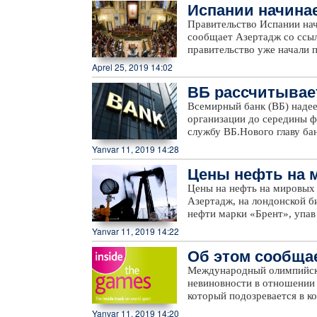
Испании начина
участием около 1000 демо
их детей
Правительство Испании нач
сообщает Азертадж со ссыл
правительство уже начали
несовершеннолетних марок
Aprel 25, 2019 14:02
Управления Верховного ком
ВБ рассчитывае
прибыло больше несопрово
человек. По данным официал
Всемирный банк (ВБ) надее
Испании являются марокк
организации до середины ф
и Мелилья, где проживает 
службу ВБ.Нового главу ба
правительства решения дан
ВБ, которая состоится 14 
Yanvar 11, 2019 14:28
предоставлении Марокко 14
до 14 февраля, их кандид
миграции.
Цены нефть на 
директорами или правитель
должны быть гражданами ст
Цены на нефть на мировых
в начале января стало изв
Азертадж, на лондонской би
покинет свой пост. С 1 фе
нефти марки «Брент», упав 
исполнительному директору
бирже NYMEX (New York Mer
Yanvar 11, 2019 14:22
подорожав на 0,03 доллара,
Об этом сообщае
Международный олимпийск
невиновности в отношении 
который подозревается в ко
Games.Комиссия по этике М
Yanvar 11, 2019 14:20