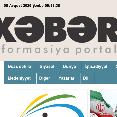
08 Avqust 2026 Şənbə
09:33:39
Əsas səhifə
Siyasət
Dünya
İqtisadiyyat
Mədəniyyət
Digər
Yazarlar
Dil