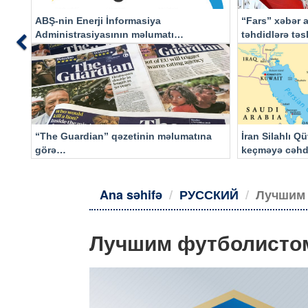
ABŞ-nin Enerji İnformasiya
“Fars” xəbər a
Administrasiyasının məlumatı
təhdidlərə tə
Previous
əsasında…
“The Guardian” qəzetinin məlumatına
İran Silahlı Q
görə…
keçməyə cəhd
qalacaq
Ana səhifə
РУССКИЙ
Лучшим 
Лучшим футболистом