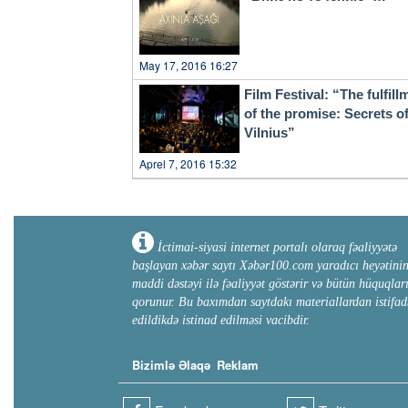
May 17, 2016 16:27
Film Festival: “The fulfill
of the promise: Secrets o
Vilnius”
Aprel 7, 2016 15:32
İctimai-siyasi internet portalı olaraq fəaliyyətə
başlayan xəbər saytı Xəbər100.com yaradıcı heyətini
maddi dəstəyi ilə fəaliyyət göstərir və bütün hüquqlar
qorunur. Bu baxımdan saytdakı materiallardan istifad
edildikdə istinad edilməsi vacibdir.
Bizimlə Əlaqə
Reklam