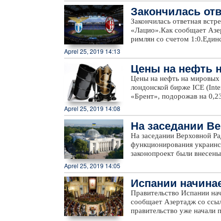
Закончилась отв
последних десяти матчах в
поражений.В турнирной таб
алии
Закончилась ответная вст
набрав 89 очков, клуб опе
«Лацио».Как сообщает Азер
«Манчестер Юнайтед» идет
римлян со счетом 1:0.Един
«Манчестер Сити» встретит
Иммобиле.Победа позволил
Aprel 25, 2019 14:13
этот же день примет «Челси
игру соперники провели с 
«Вулверхэмптону». В соста
Цены на нефть 
противостоянии станет по
Доэрти (37) и Диогу Жота 
между ними также завершил
Цены на нефть на мировых 
Папастатопулос (79).Пред
«Фиорентина» проведут в Б
лондонской бирже ICE (Inte
сентября 1979 года. «Арсе
«Брент», подорожав на 0,23
три поражения.В турнирно
NYMEX (New York Merchanti
седьмое место, набрав 51 о
Aprel 25, 2019 14:08
поднявшись на 0,05 доллара
очков. В следующем туре «
На заседании В
«Арсенал» днем позднее в 
нопроект
На заседании Верховной Р
функционирования украинск
законопроект были внесен
голосов. Таким образом, у
Aprel 25, 2019 14:05
государственный.В ходе за
Испании начина
участием около 1000 демо
их детей
Правительство Испании нач
сообщает Азертадж со ссыл
правительство уже начали
несовершеннолетних марок