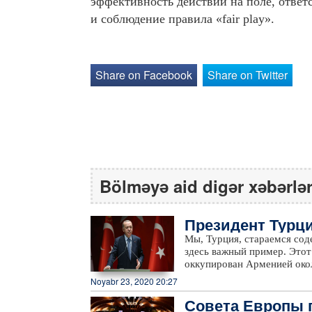
эффективность действий на поле, ответ
и соблюдение правила «fair play».
Share on Facebook
Share on Twitter
Bölməyə aid digər xəbərlə
Президент Турци
географии, в ко
Мы, Турция, стараемся сод
здесь важный пример. Этот
оккупирован Арменией окол
Минской группы, которая б
Noyabr 23, 2020 20:27
никаких шагов для прекращ
Совета Европы 
Российской Федерацией в р