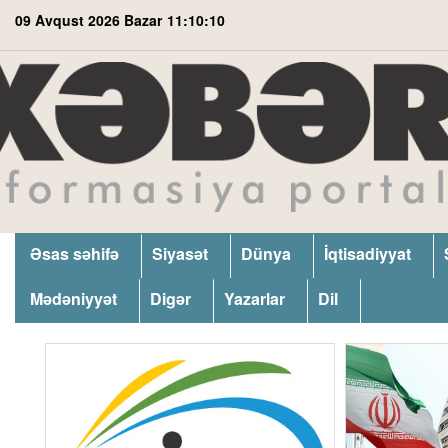
09 Avqust 2026 Bazar
11:10:11
Əsas səhifə
Siyasət
Dünya
İqtisadiyyat
Mədəniyyət
Digər
Yazarlar
Dil