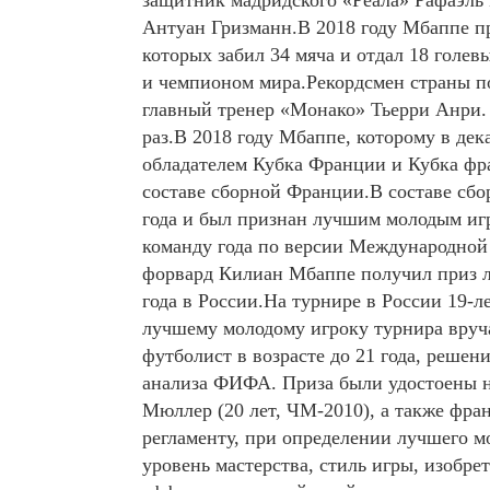
защитник мадридского «Реала» Рафаэль
Антуан Гризманн.В 2018 году Мбаппе п
которых забил 34 мяча и отдал 18 голев
и чемпионом мира.Рекордсмен страны по
главный тренер «Монако» Тьерри Анри.
раз.В 2018 году Мбаппе, которому в дек
обладателем Кубка Франции и Кубка фр
составе сборной Франции.В составе сб
года и был признан лучшим молодым иг
команду года по версии Международно
форвард Килиан Мбаппе получил приз л
года в России.На турнире в России 19
лучшему молодому игроку турнира вручае
футболист в возрасте до 21 года, решен
анализа ФИФА. Приза были удостоены н
Мюллер (20 лет, ЧМ-2010), а также фран
регламенту, при определении лучшего м
уровень мастерства, стиль игры, изобре