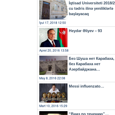
İqtisad Universiteti 2018/
cu tədris ilinə yeniliklərlə
başlayacaq
İyul 17, 2018 12:50
Heydər Əliyev – 93
Aprel 20, 2016 13:58
Без Шуша нет Карабаха,
без Карабаха нет
Азербайджана…
May 8, 2016 22:08
Messi influenzato…
Mart 10, 2016 15:29
“Вниз по течению”…