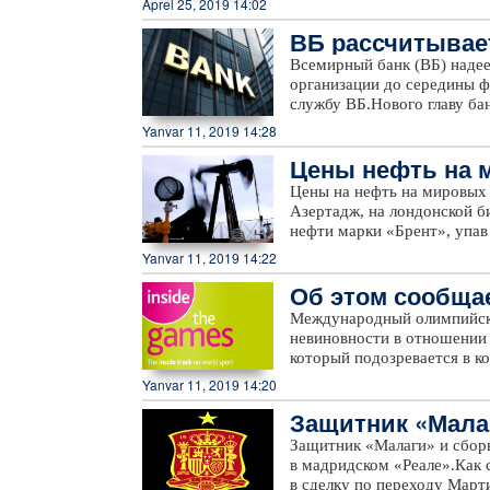
Aprel 25, 2019 14:02
Управления Верховного ком
ВБ рассчитывае
прибыло больше несопрово
человек. По данным официал
Всемирный банк (ВБ) надее
Испании являются марокк
организации до середины ф
и Мелилья, где проживает 
службу ВБ.Нового главу ба
правительства решения дан
ВБ, которая состоится 14 
Yanvar 11, 2019 14:28
предоставлении Марокко 14
до 14 февраля, их кандид
миграции.
Цены нефть на 
директорами или правитель
должны быть гражданами ст
Цены на нефть на мировых
в начале января стало изв
Азертадж, на лондонской би
покинет свой пост. С 1 фе
нефти марки «Брент», упав 
исполнительному директору
бирже NYMEX (New York Mer
Yanvar 11, 2019 14:22
подорожав на 0,03 доллара,
Об этом сообщае
Международный олимпийск
невиновности в отношении 
который подозревается в ко
Games.Комиссия по этике М
Yanvar 11, 2019 14:20
коррупции. "МОК будет со
Защитник «Малаг
господина Такэде, - говори
МОК провел масштабные ре
Защитник «Малаги» и сбор
укрепить свой этический к
в мадридском «Реале».Как 
французские следователи п
в сделку по переходу Март