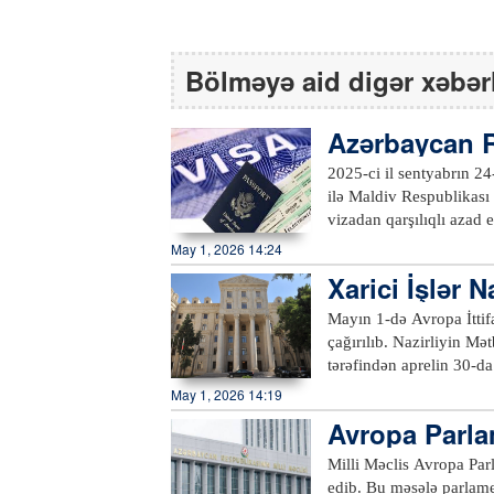
Bölməyə aid digər xəbər
Azərbaycan R
ında vizasız 
2025-ci il sentyabrın 
ilə Maldiv Respublikas
vizadan qarşılıqlı azad
prosedurlar tamamlanıb. Bu barədə Xarici İşlər Nazirliyinin Mətbuat xidməti idarəsindən məlu
May 1, 2026 14:24
verilib. Bildirilib ki, 
Xarici İşlər 
29-da qüvvəyə minir. Sazişə əsasən, Azərbaycan Respublikasının etibarlı ümumvətəndaş
pasportlarına malik vət
Mayın 1-də Avropa İttif
malik vətəndaşları digər
çağırılıb. Nazirliyin Mətbuat xidməti idarəsindən bildirilib ki, görüşdə Avropa Parlamenti
keçmək, eləcə də giriş 
tərəfindən aprelin 30-da
ərazidə qalmaq üçün viz
müddəalar qəti şəkildə p
May 1, 2026 14:19
Sözügedən qətnamədəki mü
Avropa Parlam
suverenliyi və ərazi bü
lə əlaqədar q
Parlamentinin bu cür ya
Milli Məclis Avropa Par
Azərbaycan ilə Avropa İt
edib. Bu məsələ parlamen