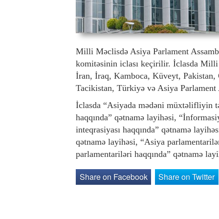
Milli Məclisdə Asiya Parlament Assamb
komitəsinin iclası keçirilir. İclasda Mi
İran, İraq, Kamboca, Küveyt, Pakistan, 
Tacikistan, Türkiyə və Asiya Parlament 
İclasda “Asiyada mədəni müxtəlifliyin t
haqqında” qətnamə layihəsi, “İnformasi
inteqrasiyası haqqında” qətnamə layihəs
qətnamə layihəsi, “Asiya parlamentarilə
parlamentariləri haqqında” qətnamə layi
Share on Facebook
Share on Twitter