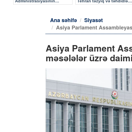
Administrasiyasının
Tehran təzyiq və təhdidlərə
məlumatı əsasında…
təslim olmayacaq
Ana səhifə
Siyasət
Asiya Parlament Assambleyası 
Asiya Parlament As
məsələlər üzrə daimi 