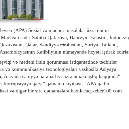
leyası (APA) Sosial və mədəni məsələlər üzrə daimi
lli Məclisin sədri Sahibə Qafarova, Bəhreyn, Fələstin, İndonezi
Qazaxıstan, Qətər, Səudiyyə Ərəbistanı, Suriya, Tailand,
Assambleyasının Katibliyinin nümayəndə heyəti iştirak edirlə
əşviqi və mədəni irsin qorunması istiqamətində tədbirlər
ya və kommunikasiya texnologiyaları vasitəsilə Asiyaya
i, Asiyada səhiyyə bərabərliyi uzrə əməkdaşlıq haqqında”
ri korrupsiyaya qarşı” qətnamə layihəsi, “APA qadın
həsi və digər bir sıra qətnamələrə baxılacaq.xeber100.com