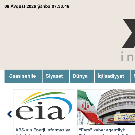
08 Avqust 2026 Şənbə
07:33:47
Əsas səhifə
Siyasət
Dünya
İqtisadiyyat
Previous
ABŞ-nin Enerji İnformasiya
“Fars” xəbər agentliyi: