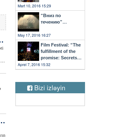
Mart 10, 2016 15:29
“Вниз по
течению”…
May 17, 2016 16:27
as
Film Festival: “The
ti
fulfillment of the
promise: Secrets
li
of Vilnius”
Aprel 7, 2016 15:32
in
Bizi izləyin
a
ə
in
 i
rın