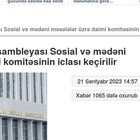
gücündə zəlzələ baş verib
məlumatına görə…
Sosial və mədəni məsələlər üzrə daimi komitəsinin ic
sambleyası Sosial və mədəni
komitəsinin iclası keçirilir
21 Sentyabr 2023 14:57
Xəbər 1065 dəfə oxunub