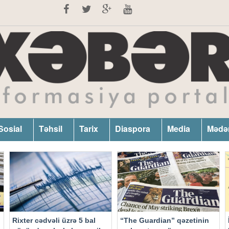
Sosial
Təhsil
Tarix
Diaspora
Media
Mədə
Rixter cədvəli üzrə 5 bal
“The Guardian” qəzetinin