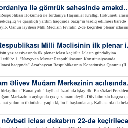
ə C6 regional təhlükəsizliyi” mövzularında panel müzakirələrinin
ının qanunlarında dəyişiklik edilməsi barədə Azərbaycan Respublikası
ordaniya ilə gömrük sahəsində əməkda
mövcud vəziyyəti və gələcək perspektivləri müzakirə olunub.xeber100.com
əzlərini təmsil
ında” Azərbaycan Respublikasının
ılar iştirak edirlər. Konfransın məqsədi C6 çərçivəsində
espublikası Hökuməti ilə İordaniya Haşimilər Krallığı Hökuməti arası
dilməsi barədə Azərbaycan Respublikası qanununun layihəsi (ikinci
əşdirilməsi, ortaq yanaşmaların formalaşdırılması və regionun dayanıqlı
əkdaşlıq və qarşılıqlı yardım haqqında Saziş”in təsdiq edilməsi barədə
k əməkdaşlıq mexanizmlərinin təşviq edilməsidir.xeber100.com
əyib. Qanun layihəsi Milli Məclisin fevralın 2-də keçirilən plenar iclasın
 edilməsi barədə Azərbaycan Respublikası qanununun layihəsi (ikinci
b. Saziş 2025-ci il noyabrın 27-də Bakı şəhərində imzalanıb.xeber100.c
Respublikası qanununun layihəsi (ikinci oxunuş); 9. Azərbaycan
spublikası Milli Məclisinin ilk plenar i
i Xətalar Məcəlləsində dəyişiklik edilməsi haqqında Azərbaycan
ci oxunuş); 10. “Hərbi xidmətkeçmə haqqında”
sin yaz sessiyasında ilk plenar iclası keçirilir. İclasın gündəliyinə
lməsi barədə” və “Hərbi vəzifə və hərbi xidmət haqqında” Azərbaycan
sının Konstitusiyasında
arında dəyişiklik edilməsi barədə Azərbaycan Respublikası qanununun
edilməsi haqqında” Azərbaycan Respublikasının Konstitusiya Qanunu (II
layihəsi (birinci oxunuş).xeber100.com
dilməsi barədə Azərbaycan Respublikasının Konstitusiya Qanunu (II
ham Əliyev Muğam Mərkəzinin açılışında 
birləşdirən “Kanat yolu” layihəsi üzərində işləyirik. Bu sözləri Preziden
zinin açılışında çıxışı zamanı deyib. Dövlətimizin başçısı qeyd
 Radio Yayımları Şirkəti Yayım Şurasının üzvlərinin seçilməsi haqqında; 7.
anat yolunun tikintisinə yəqin ki, bu il başlanılacaq. Kəlbəcərdə də bel
sı Hökuməti ilə İordaniya Haşimilər Krallığı Hökuməti arasında gömrü
, həm turizm baxımından, həm insanların rahat gediş-gəlişi üçün çox göz
q və qarşılıqlı yardım haqqında Saziş”in təsdiq edilməsi barədə Azərbay
r100.com
n növbəti iclası dekabrın 22-də keçiriləc
n “Əməyin Təhlükəsizliyi və
ilməsinin Əsasları haqqında” 187 nömrəli Konvensiyasının təsdiq