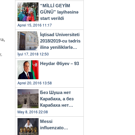
“MİLLİ GEYİM
GÜNÜ” layihəsinə
start verildi
Aprel 15, 2016 11:17
İqtisad Universiteti
ya,
2018/2019-cu tədris
ilinə yeniliklərlə
başlayacaq
İyul 17, 2018 12:50
r.
Heydər Əliyev – 93
Aprel 20, 2016 13:58
Без Шуша нет
Карабаха, а без
Карабаха нет
Азербайджана…
May 8, 2016 22:08
Messi
influenzato…