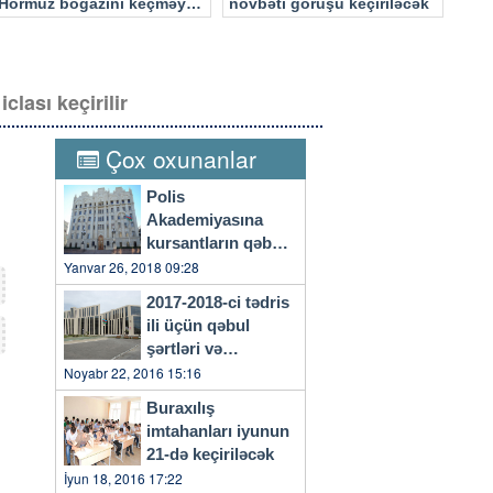
Hörmüz boğazını keçməyə
növbəti görüşü keçiriləcək
cəhd edən hücuma məruz
qalacaq
lası keçirilir
Çox oxunanlar
Polis
Akademiyasına
kursantların qəbulu
başlayıb
Yanvar 26, 2018 09:28
2017-2018-ci tədris
ili üçün qəbul
şərtləri və
qaydaları…
Noyabr 22, 2016 15:16
Buraxılış
imtahanları iyunun
21-də keçiriləcək
İyun 18, 2016 17:22