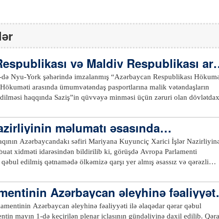
lər
espublikası və Maldiv Respublikası ar
rejim qüvvəyə minib
24-də Nyu-York şəhərində imzalanmış “Azərbaycan Respublikası Hökumə
ı Hökuməti arasında ümumvətəndaş pasportlarına malik vətəndaşların
 edilməsi haqqında Saziş”in qüvvəyə minməsi üçün zəruri olan dövlətdaxi
mat
bununla sazişin müvafiq müddəalarına uyğun olaraq, sənəd 2026-cı il aprel
Nazirliyinin məlumatı əsasında…
əndaşları və Maldiv Respublikasının etibarlı ümumvətəndaş pasportların
aqının Azərbaycandakı səfiri Mariyana Kuyunciç Xarici İşlər Nazirliyin
 tərəfin dövlətinin ərazisinə daxil olmaq, oranı tərk etmək və ya tranzit
tarixindən etibarən 90 (doxsan) gündən artıq olmamaq şərti ilə həmin
 qəbul edilmiş qətnamədə ölkəmizə qarşı yer almış əsassız və qərəzli
a tələbindən azad edilirlər.xeber100.com
islənib və bununla bağlı qarşı tərəfə etiraz notası təqdim olunub.
ddəaların reallıqları təhrif etdiyi, obyektivlik prinsiplərinə, dövlətlər
entinin Azərbaycan əleyhinə fəaliyyəti
tövlüyünə hörmət öhdəliklərinə zidd olduğu vurğulanıb. Avropa
ərar qəbul edilib
naşma sərgiləməsinin regionda normallaşma prosesinə, eləcə də
lamentinin Azərbaycan əleyhinə fəaliyyəti ilə əlaqədar qərar qəbul
tifaqı arasında münasibətlərin perspektivlərinə mənfi təsir etdiyi
tin mayın 1-də keçirilən plenar iclasının gündəliyinə daxil edilib. Qəra