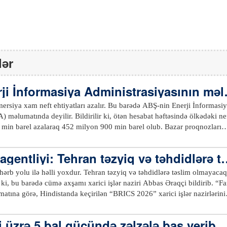
lər
ji İnformasiya Administrasiyasının məl
da…
 ehtiyatları azalır. Bu barədə ABŞ-nin Enerji İnformasiya
dirilir ki, ötən hesabat həftəsində ölkədəki neft
0 min barel azalaraq 452 milyon 900 min barel olub. Bazar proqnozları
mətində idi. Birləşmiş Ştatların kommersiya ehtiyatlarına
xam neft ehtiyatları da 8 milyon 600 min barel geriləyərək 384 milyon 1
agentliyi: Tehran təzyiq və təhdidlərə t
benzin ehtiyatları isə hesabat həftəsində 4 milyon 100 min barel azalar
aq
el təşkil edib.xeber100.com
 hərb yolu ilə həlli yoxdur. Tehran təzyiq və təhdidlərə təslim olmayacaq
i, bu barədə cümə axşamı xarici işlər naziri Abbas Əraqçi bildirib. “Fars”
atına görə, Hindistanda keçirilən “BRICS 2026” xarici işlər nazirlərini
qçi bildirib ki, İran bir ildən az müddətdə iki dəfə ABŞ və İsrail
şlıq və dayanıqlılıq üçün
i üzrə 5 bal gücündə zəlzələ baş verib
ilən qlobal görüş fevralın 28-də başlayan və hazırda atəşkəs rejimi