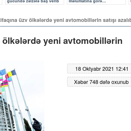
gücündə zəlzələ baş verib
məlumatına görə…
tifaqına üzv ölkələrdə yeni avtomobillərin satışı azalı
v ölkələrdə yeni avtomobillərin
18 Oktyabr 2021 12:41
Xəbər 748 dəfə oxunub