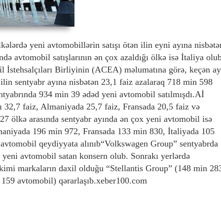
kələrdə yeni avtomobillərin satışı ötən ilin eyni ayına nisbətə
ində avtomobil satışlarının ən çox azaldığı ölkə isə İtaliya olu
l İstehsalçıları Birliyinin (ACEA) məlumatına görə, keçən ay
 ilin sentyabr ayına nisbətən 23,1 faiz azalaraq 718 min 598
sentyabrında 934 min 39 ədəd yeni avtomobil satılmışdı.Aİ
rı 32,7 faiz, Almaniyada 25,7 faiz, Fransada 20,5 faiz və
v 27 ölkə arasında sentyabr ayında ən çox yeni avtomobil isə
lmaniyada 196 min 972, Fransada 133 min 830, İtaliyada 105
 avtomobil qeydiyyata alınıb“Volkswagen Group” sentyabrda
yeni avtomobil satan konsern olub. Sonrakı yerlərdə
 kimi markaların daxil olduğu “Stellantis Group” (148 min 28
 159 avtomobil) qərarlaşıb.xeber100.com