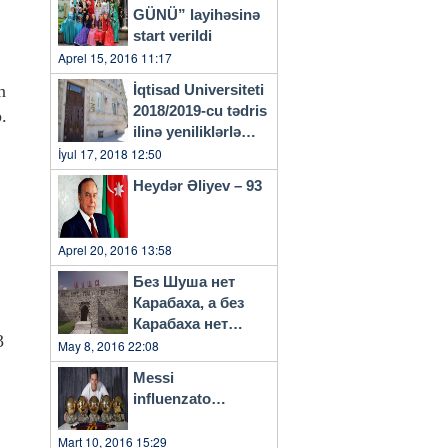
GÜNÜ” layihəsinə
start verildi
Aprel 15, 2016 11:17
n
İqtisad Universiteti
2018/2019-cu tədris
b.
ilinə yeniliklərlə
başlayacaq
İyul 17, 2018 12:50
Heydər Əliyev – 93
Aprel 20, 2016 13:58
Без Шуша нет
Карабаха, а без
Карабаха нет
3
Азербайджана…
May 8, 2016 22:08
Messi
influenzato…
Mart 10, 2016 15:29