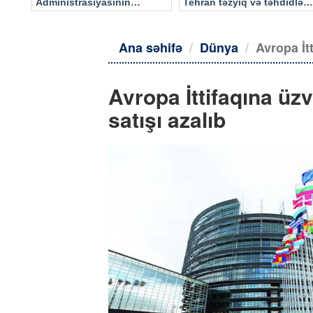
Administrasiyasının
Tehran təzyiq və təhdidlərə
məlumatı əsasında…
təslim olmayacaq
Ana səhifə
Dünya
Avropa İt
Avropa İttifaqına üz
satışı azalıb