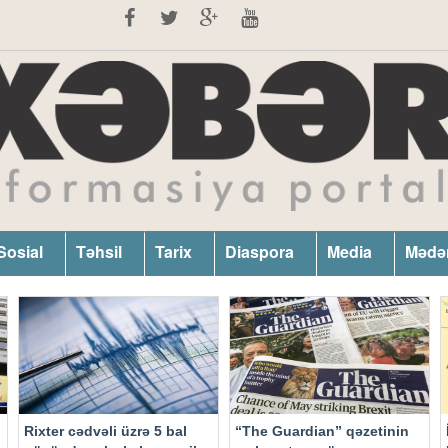
Sosial
Təhsil
Tarix
Diaspora
Media
Mədə
Rixter cədvəli üzrə 5 bal
“The Guardian” qəzetinin