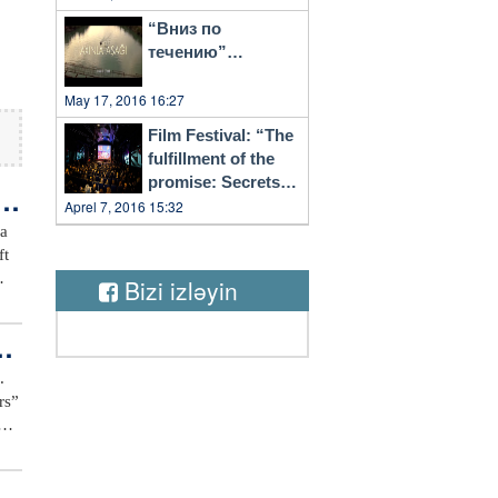
“Вниз по
течению”…
May 17, 2016 16:27
Film Festival: “The
fulfillment of the
promise: Secrets
u
of Vilnius”
Aprel 7, 2016 15:32
Bizi izləyin
00
əs
aq
.
n