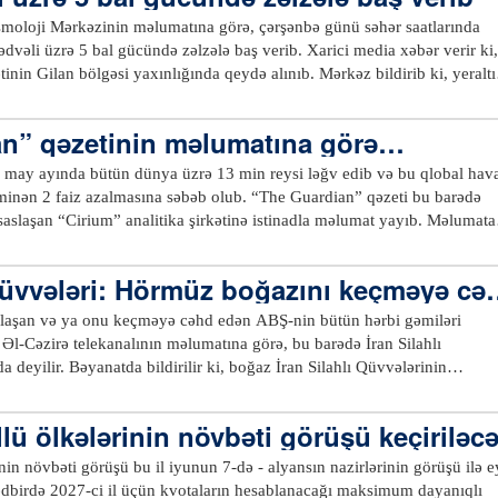
irilir. Əraqçi deyib: “İndi hər kəsə aydın olmalıdır
smoloji Mərkəzinin məlumatına görə, çərşənbə günü səhər saatlarında
ir və təzyiqə məruz qaldıqda, əvvəlkindən daha güclü və həmrəy olur”.
ədvəli üzrə 5 bal gücündə zəlzələ baş verib. Xarici media xəbər verir ki,
hran diplomatiyaya tam sadiq qalır, eyni zamanda, azadlığını,
inin Gilan bölgəsi yaxınlığında qeydə alınıb. Mərkəz bildirib ki, yeraltı
bütövlüyünü müdafiə etmək üçün tam gücü ilə mübarizə aparmağa hazırd
t 00:23-də 9 kilometr dərinlikdə baş verib. İnsan tələfatı və ya dağıntılar
kimi, İranla bağlı heç bir məsələnin hərb yolu ilə həlli yoxdur. İranlılar
ib. İran seysmik cəhətdən aktiv bölgədə yerləşir və son illərdə bir çox
n” qəzetinin məlumatına görə…
 boyun əyməyəcək”, -deyə Əraqçi qeyd edib. İranlı nazir ölkənin
uz qalıb. Ölkənin yaxın tarixində ən fəlakətli zəlzələ - 2013-cü ildə Bəm
ici təcavüzkarlara “güclü və sarsıdıcı” cavab verməyə hazır olduğunu
eraltı təkanlar nəticəsində azı 34 min nəfər həlak olmuşdu. 2022-ci ilin
r may ayında bütün dünya üzrə 13 min reysi ləğv edib və bu qlobal hav
a, İran xalqının sülhsevər olduğunu və müharibə istəmədiyini vurğulayı
li boyunca cənubda yerləşən Hörmüzqan əyalətində baş verən 6,1 bal
azalmasına səbəb olub. “The Guardian” qəzeti bu barədə
 biz təcavüzkar deyilik, əksinə, haqsızlığa məruz qalan və təhqir olun
ində isə azı beş nəfər ölmüş, 80-dən çox insan yaralanmışdı.xeber100.
isaslaşan “Cirium” analitika şirkətinə istinadla məlumat yayıb. Məlumata
b.
ünaqişə fonunda reaktiv yanacağın qiymətinin kəskin bahalaşması
2 milyon az sərnişinə xidmət göstərəcək. Uçuş sayında ən böyük
 Qüvvələri: Hörmüz boğazını keçməyə cə
Münxendə qeydə alınıb. Almaniyanın “Lufthansa” aviaşirkətinin törəməsi
 məruz qalacaq
olan “CityLine” 20 min qısaməsafəli uçuşu ləğv etdiyini açıqlayıb.xeber100.com
aşan və ya onu keçməyə cəhd edən ABŞ-nin bütün hərbi gəmiləri
l-Cəzirə telekanalının məlumatına görə, bu barədə İran Silahlı
 deyilir. Bəyanatda bildirilir ki, boğaz İran Silahlı Qüvvələrinin
lən vəziyyətdə təhlükəsiz keçid və naviqasiya Tehranla əlaqələndirilərək
ehran, həmçinin bütün ticarət gəmilərinə və tankerlərə İran Silahlı
ü ölkələrinin növbəti görüşü keçiriləc
lamadan Hörmüz boğazında hər hansı bir tranzit hərəkətlərindən çəkinm
n növbəti görüşü bu il iyunun 7-də - alyansın nazirlərinin görüşü ilə e
ədbirdə 2027-ci il üçün kvotaların hesablanacağı maksimum dayanıqlı