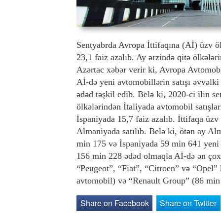
Sentyabrda Avropa İttifaqına (Aİ) üzv öl
23,1 faiz azalıb. Ay ərzində qitə ölkələr
Azərtac xəbər verir ki, Avropa Avtomobi
Aİ-də yeni avtomobillərin satışı əvvəlki
ədəd təşkil edib. Belə ki, 2020-ci ilin 
ölkələrindən İtaliyada avtomobil satışla
İspaniyada 15,7 faiz azalıb. İttifaqa üz
Almaniyada satılıb. Belə ki, ötən ay A
min 175 və İspaniyada 59 min 641 yeni
156 min 228 ədəd olmaqla Aİ-də ən çox 
“Peugeot”, “Fiat”, “Citroen” və “Opel”
avtomobil) və “Renault Group” (86 min
Share on Facebook
Share on Twitter