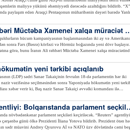
t və minatəmizləmə əməliyyatları vasitəsilə dəniz nəqliyyatının mümk
lıqlı tanınma sazişi olmayan dövlətlərin test və sertifikatlaşdırma
əqəmlərin maliyyə yükünü əhəmiyyətli dərəcədə azaltdığını bildirib. “X”
qədər tez bərpa olunmasına şərait yaratmaqdır. xeber100.com
ində fəaliyyətinə icazə verilmədiyi barədə yeni qaydaları açıqlayıb. Sən
sında paylaşım edən Araqçi Pentaqonun müharibənin dəyəri barədə Yanl
ya salınan qurumların ABŞ ərazisində telekommunikasiya xidmətləri
iyyətin artıq 100 milyard dollara çatdığını qeyd edib. O əlavə edib ki,
ləğv edir.
 dəfə baha başa gəlib. Araqçi ABŞ vergi ödəyiciləri üçün
əhbəri Müctəba Xamenei xalqa müraciət e
ksək olduğunu iddia edib. O bildirib: “Amerikada hər bir ailə üçün aylı
ətlə artır”. Bundan əvvəl Pentaqon rəsmisi Kuls Hörst
quldurların hücum kampaniyasının başlanmasından iki ay və Amerikan
n İrana qarşı hərbi əməliyyatları indiyə qədər təxminən 25 milyard doll
ən sonra Fars (Bəsrə) körfəzi və Hörmüz boğazında yeni dövr başlayır.
.xeber100.com
tına görə, bunu İranın Ali rəhbəri Müctəba Xamenei xalqa müraciətind
ə saxlamaqla körfəz regionunun təhlükəsizliyini təmin edəcək və
ökumətin yeni tərkibi açıqlanıb
ə imkanlarını aradan qaldıracaq. Boğazda yeni qaydaları və idarəetmə
ik və rifah gətirəcək”, – Xamenei bildirib. İranın Ali Rəhbəri əlavə
asının (LDP) sədri Sanae Takaiçinin fevralın 18-də parlamentin hər iki
 “güclü İran” strategiyaları sayəsində əldə olunmuş “bu qələbələr zənci
 nazir vəzifəsinə seçilməsindən sonra Yaponiyada hökumətin yeni tərki
regionda və dünyada yeni bir nizamın başlanğıcı olacaq.xeber100.com
evralın 8-də növbədənkənar parlament
inin rəhbərlik etdiyi LDP-nin koalisiya bloku Nümayəndələr Palatasınd
ntliyi: Bolqarıstanda parlament seçkilə
 demokratlar tarixi rekord nəticə göstərərək palatadakı 465 yerdən 316-
 tərəfdaşı olan İnnovasiya Partiyası isə 36 mandat əldə edib. Qələbə Ba
anda növbədənkənar parlament seçkiləri keçiriləcək. “Reuters” agentliyi
stitusiya dəyişiklikləri də daxil olmaqla, siyasi təşəbbüslərini irəli
ənbə günü ölkə Prezidenti İliana Yotova bildirib. Prezident ötən həftə
klə bağlı sərt fikirləri ilə tanınan
ının sədr müavini Andrey Qyurovu Aİ və NATO üzv dövlətində cəmi beş 