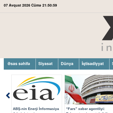
07 Avqust 2026 Cümə
21:51:00
Əsas səhifə
Siyasət
Dünya
İqtisadiyyat
Previous
ABŞ-nin Enerji İnformasiya
“Fars” xəbər agentliyi: