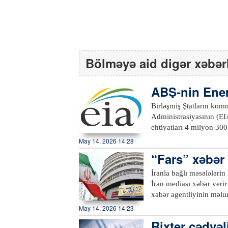
Bölməyə aid digər xəbər
ABŞ-nin Ener
matı əsasın
Birləşmiş Ştatların kommersiya xam neft
Administrasiyasının (EIA) məlumatında deyilir. Bil
ehtiyatları 4 milyon 30
ehtiyatların 2 milyon barel azalacağı istiqa
May 14, 2026 14:28
daxil olmayan strateji 
“Fars” xəbər 
min barel olub. Ölkənin 
lim olmayac
215 milyon 700 min bar
İranla bağlı məsələlərin
İran mediası xəbər verir k
xəbər agentliyinin məlum
görüşündə çıxış edən Əra
May 14, 2026 14:23
tərəfindən təcavüzə məruz qalıb. “Davamlılıq, innovasiya, əməkda
Rixter cədvəl
nizam” mövzusunda keçir