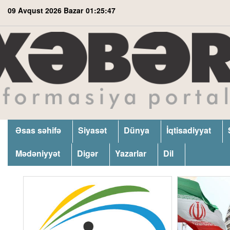
09 Avqust 2026 Bazar
01:25:48
Əsas səhifə
Siyasət
Dünya
İqtisadiyyat
Mədəniyyət
Digər
Yazarlar
Dil