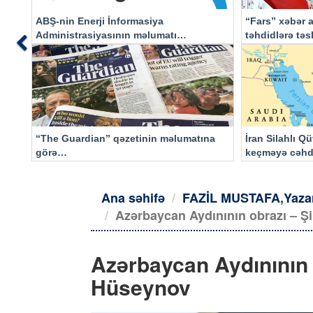
ABŞ-nin Enerji İnformasiya
“Fars” xəbər a
Administrasiyasının məlumatı
təhdidlərə tə
Previous
əsasında…
“The Guardian” qəzetinin məlumatına
İran Silahlı Q
görə…
keçməyə cəhd
qalacaq
Ana səhifə
FAZİL MUSTAFA
,
Yaza
Azərbaycan Aydınının obrazı –
Azərbaycan Aydınının
Hüseynov