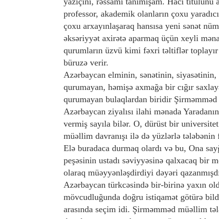
yazıçını, rəssamı tanımışam. Hacı titulunu 
professor, akademik olanların çoxu yaradıcılı
çoxu arxayınlaşaraq hansısa yeni sənət nü
əksəriyyət axirətə aparmaq üçün xeyli mənas
qurumların üzvü kimi fəxri təltiflər toplay
büruzə verir.
Azərbaycan elminin, sənətinin, siyasətinin,
qurumayan, həmişə axmağa bir cığır saxlaya
qurumayan bulaqlardan biridir Şirməmməd
Azərbaycan ziyalısı ilahi mənada Yaradanın 
vermiş sayıla bilər. O, dürüst bir universitet
müəllim davranışı ilə də yüzlərlə tələbənin 
Elə buradaca durmaq olardı və bu, Ona say
peşəsinin ustadı səviyyəsinə qalxacaq bir me
olaraq müəyyənləşdirdiyi dəyəri qazanmışdı
Azərbaycan türkcəsində bir-birinə yaxın old
mövcudluğunda doğru istiqamət götürə bild
arasında seçim idi. Şirməmməd müəllim tələ