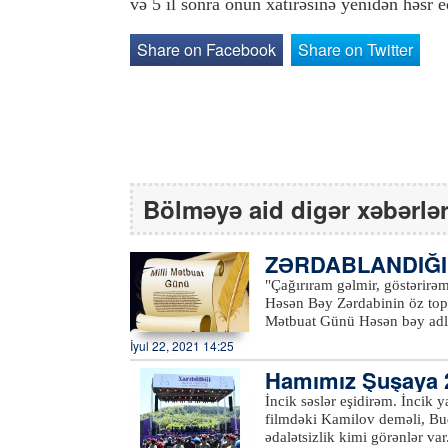
və 5 il sonra onun xatirəsinə yenidən həsr e
Share on Facebook
Share on Twitter
Bölməyə aid digər xəbərlə
ZƏRDABLANDIĞI
"Çağırıram gəlmir, göstərirə
Həsən Bəy Zərdabinin öz toplu
Mətbuat Günü Həsən bəy adlı 
həyatı üçün faydalı təzahürü
İyul 22, 2021 14:25
Kürəmizi aydınladır. 1875-ci ildə Gün işığına çıxan "Əkinçi" kodu altında öz tükənməz
Hamımız Şuşaya 29
enerjisi ilə şumladığı torpağ
Düşünürdü ki, Günəş varsa, To
İncik səslər eşidirəm. İncik 
yetkin bir toplum yetişsin. 
filmdəki Kamilov deməli, Bu
yaşadığı, anladığı dinin daşlı
ədalətsizlik kimi görənlər va
bəy arzuladığı məhsulu götürə