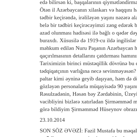
edə bilirsən ki, başqalarının qiymətləndirm
Ötən il Azərbaycanın xilaskarı və haqqını h
tədbir keçirəndə, irəliləyən yaşını nəzərə 
belə bir tədbiri keçirəcəyimzi zəng edərək
azad olunması hadisəsi ilə bağlı o qədər dəyə
buraxdı. Xüsusilə də 1919-cu ildə ingilisl
məhkum edilən Nuru Paşanın Azərbaycan h
qaçırılmasının detallarını çatdırması hamın
Tariximizin birinci müstəqillik dövrünə bu 
tədqiqatçının varlığına necə sevinməyəsən? 
paltar kimi əyninə geyib daşıyan, həm də d
gözləyən personalarla müqayisədə 90 yaşın
Rəsulzadənin, Həsən bəy Zərdabinin, Üzeyi
vacibliyini bizlərə xatırladan Şirməmməd m
görə bildiyim Şirməmməd Hüseynov obrazı 
23.10.2014
SON SÖZ ƏVƏZİ: Fazil Mustafa bu məqalən