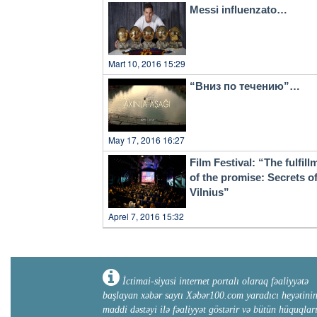
Messi influenzato…
Mart 10, 2016 15:29
“Вниз по течению”…
May 17, 2016 16:27
Film Festival: “The fulfill
of the promise: Secrets o
Vilnius”
Aprel 7, 2016 15:32
İctimai-siyasi internet portalı olaraq fəaliyyətə
başlayan xəbər saytı Xəbər100.com yaradıcı heyətini
maddi dəstəyi ilə fəaliyyət göstərir və bütün hüquqlar