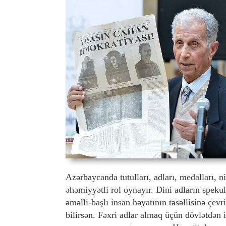
Azərbaycanda tutulları, adları, medalları, ni
əhəmiyyətli rol oynayır. Dini adların spekul
əməlli-başlı insan həyatının təsəllisinə ç
bilirsən. Fəxri adlar almaq üçün dövlətdən 