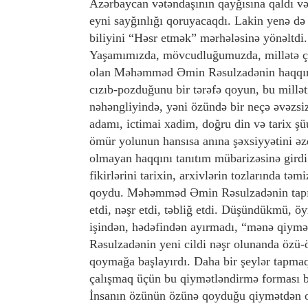
Azərbaycan vətəndaşının qayğısına qaldı v
eyni sayğınlığı qoruyacaqdı. Lakin yenə d
biliyini “Həsr etmək” mərhələsinə yönəltdi. 
Yaşamımızda, mövcudluğumuzda, millətə çe
olan Məhəmməd Əmin Rəsulzadənin haqqını 
cızıb-pozduğunu bir tərəfə qoyun, bu mil
nəhəngliyində, yəni özündə bir neçə əvəzsiz
adamı, ictimai xadim, doğru din və tarix şüu
ömür yolunun hansısa anına şəxsiyyətini ə
olmayan haqqını tanıtım mübarizəsinə girdi. 
fikirlərini tarixin, arxivlərin tozlarında 
qoydu. Məhəmməd Əmin Rəsulzadənin tapılm
etdi, nəşr etdi, təbliğ etdi. Düşündükmü, 
işindən, hədəfindən ayırmadı, “mənə qiymət 
Rəsulzadənin yeni cildi nəşr olunanda özü
qoymağa başlayırdı. Daha bir şeylər tapma
çalışmaq üçün bu qiymətləndirmə forması b
İnsanın özünün özünə qoyduğu qiymətdən o