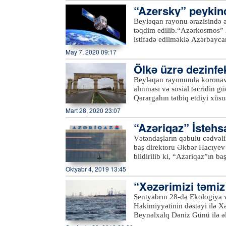
təcavüzkar Ermənistanın hərbi-
“Azersky” peykind
olacaq.xeber100.com
qüvvələrinin Azərbaycanın ya
Beyləqan rayonu ərazisində ə
şəxslərin sayı 22-yə, xəsarət
təqdim edilib.“Azərkosmos” A
ordusunun intensiv ağır artil
istifadə edilməklə Azərbaycan
dəyib.xeber100.com
davamlı olaraq monitorinqlər 
May 7, 2020 09:17
əkin sahələrini əks etdirən b
Ölkə üzrə dezinfe
kənd təsərrüfatı bitkilərini
bitkilərinin məhsuldarlığının
əndirilib
Beyləqan rayonunda koronavi
imkanlarını planlaşdırmağa i
alınması və sosial təcridin g
ilin aprelində “Azersky” pey
Qərargahın tətbiq etdiyi xüsus
Qafqazda ilk və yeganə pey
normalara qeyd-şərtsiz əməl 
Mart 28, 2020 23:07
coğrafi kəşfiyyat sahələri ü
xəbər verir ki, bu məqsədlə
telekommunikasiya peyki ola
“Azəriqaz” İstehs
2-3 nəfərdən ibarət qruplar ya
“Azersky” və “Azerspace-2”
söhbət edir, karantin rejimini
Vətəndaşların qəbulu cədvəli
əhalini küçə və meydanlardan
baş direktoru Əkbər Hacıyev
keçdiyi küçələrdə, meydanlarda
bildirilib ki, “Azəriqaz”ın b
obyektlərinin ətrafında, çoxmə
Ruslan Əliyev isə Şirvan şəh
Oktyabr 4, 2019 13:45
avtobus və taksi dayanacaqları
dinləyiblər. Qəbula gələn sak
“Xəzərimizi təmiz 
xətlərinin yerinin dəyişdirilmə
Hər bir vətəndaşın müraciəti 
Sentyabrın 28-də Ekologiya v
həlli barədə müvafiq struktur
Hakimiyyətinin dəstəyi ilə X
Beynəlxalq Dəniz Günü ilə əl
keçirilib.Azərtac-ın bölgə mü