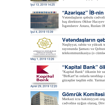
isə Ucar rayonunda vətəndaş
İyul 13, 2019 14:25
struktur bölmə rəhbərlərinin 
“Azəriqaz” İB-nin 
müraciətlər diqqətlə dinlənil
müraciətlər nəzarətə götürül
dinləyib
Vətəndaşların qəbulu cədvəli
ilə bağlı komitə sədri tərəfin
baş direktoru Əkbər Hacıyev 
komitənin fəaliyyət istiqamət
İsgəndərov Astara, Ruslan Əl
göndərilməsi üçün qeydiyyata
a bildirilib ki, qəbulda Lənk
İyul 4, 2019 15:39
mövzuları əsasən daşınmaz əm
vətəndaşların müraciətlərinə 
torpaqlardan faktiki istifadə 
Vətəndaşların qə
məntəqələrinin qazlaşdırılması
uçotuna alınması, ölçülərinin
məsələlərlə bağlı olub.“Azəri
Nəqliyyat, rabitə və yüksək
müraciətlər də səsləndirilib.
dinləyib və qaldırılan məsələ
rayonunda Şamaxı və Qobustan
bildirib ki, bu istiqamətdə qa
rəhbərlərinə tapşırıqlar verib
telekommunikasiya (o cümlədə
gücləndirilib.xeber100.com
yerindəcə həll olunub. Birliy
keyfiyyəti, xidmət mədəniyyə
May 1, 2019 13:26
müvafiq orqanlara çatdırılma
məsələlərlə bağlı vətəndaşla
sakinlərinin yerlərdə qəbulu v
“Kapital Bank” öl
yaradılmasından razılıqlarını
r təşkil edir
"Kapital Bank" ölkənin bir sı
dövlətimizin başçısına minnət
"BirKart"ın onlarla tərəfdaşı 
güzəştlər təqdim edir. Yarma
və taksit layihəsinə qoşulan s
Aprel 29, 2019 12:20
yönəltmək, həmçinin müştəril
Gömrük Komitəsin
verməkdir.Yarmarka may ayı ər
Gəncə, Tovuz, Yevlax, Ağdaş
Mərkəzi icra hakimiyyəti orqa
Mingəçevir, Bərdə, İmişli, M
cədvəlinə uyğun olaraq, Döv