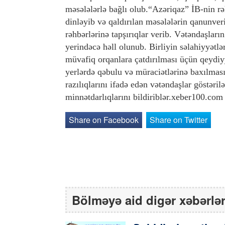
məsələlərlə bağlı olub.“Azəriqaz” İB-nin rə
dinləyib və qaldırılan məsələlərin qanunver
rəhbərlərinə tapşırıqlar verib. Vətəndaşları
yerindəcə həll olunub. Birliyin səlahiyyətlə
müvafiq orqanlara çatdırılması üçün qeydiyy
yerlərdə qəbulu və müraciətlərinə baxılması 
razılıqlarını ifadə edən vətəndaşlar göstəri
minnətdarlıqlarını bildiriblər.xeber100.com
Share on Facebook
Share on Twitter
Bölməyə aid digər xəbərlə