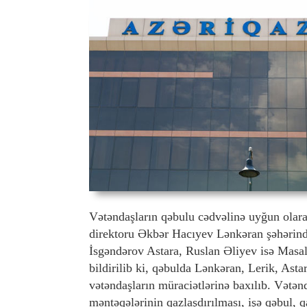
Vətəndaşların qəbulu cədvəlinə uyğun olaraq
direktoru Əkbər Hacıyev Lənkəran şəhərində
İsgəndərov Astara, Ruslan Əliyev isə Masal
bildirilib ki, qəbulda Lənkəran, Lerik, Asta
vətəndaşların müraciətlərinə baxılıb. Vətənd
məntəqələrinin qazlaşdırılması, işə qəbul, q