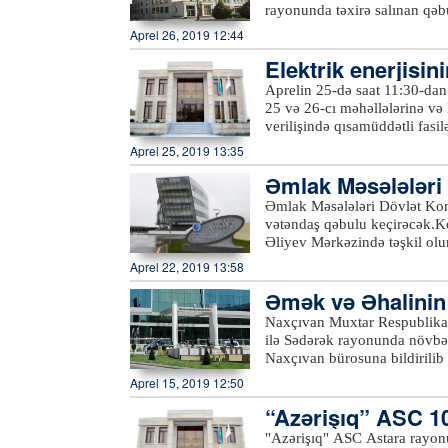
– taksit, taksit/cashback və t
rayonunda təxirə salınan qəb
faizsiz taksitlə hissə-hissə 
əlaqələr idarəsindən Azərtac-
Aprel 26, 2019 12:44
istənilən aviabiletə dəyişil
şəhərindəki Heydər Əliyev M
faizədək “Cashback” imkanı,
Elektrik enerjisin
Tovuz və Ağstafa rayonlarını
məvacib və təqaüdünü "Kapit
köçkünlərin yalnız gömrük məs
nacaq
Aprelin 25-də saat 11:30-da
yaşı 18-dən yuxarı olan müşt
etmək istəyən vətəndaşlar "1
25 və 26-cı məhəllələrinə və M
Bank"ın istənilən digər filia
(012) 404-22-00), Qərb Əraz
verilişində qısamüddətli fas
(022) 315-63-02) ilə əlaqə s
xidmətinin rəhbəri Tanrıverdi
Aprel 25, 2019 13:35
kilovoltluq Əliağa Vahid yarı
Əmlak Məsələləri 
xətlərində aparılan yenidənq
əcək
Əmlak Məsələləri Dövlət Kom
vətəndaş qəbulu keçirəcək.Ko
Əliyev Mərkəzində təşkil ol
rayonlarından olan vətəndaşl
Aprel 22, 2019 13:58
Komitəsi fəaliyyət prinsipinə
Əmək və Əhalinin S
çevik olaraq cavablandırır.
Qəbul zamanı komitənin fəali
ığı ilə…
Naxçıvan Muxtar Respublikası
dövlət əmlakının özəlləşdiril
ilə Sədərək rayonunda növbət
kimi müraciətlərə baxılacaq. 
Naxçıvan bürosuna bildirilib
müəyyənləşdirilməsi, ünvan m
Həsən Nəsirov muxtar respubl
Aprel 15, 2019 12:50
Bildirib ki, “2016-2020-ci i
“Azərişıq” ASC 10/
artırılması üzrə Dövlət Proqr
respublikada yeni iş yerlərini
"Azərişıq" ASC Astara rayonu