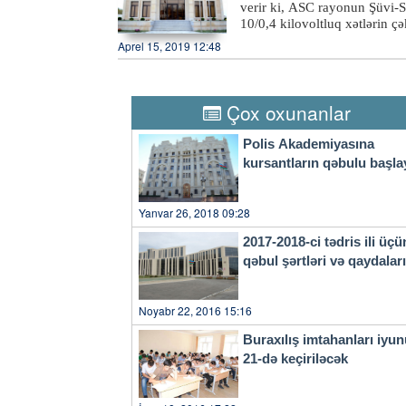
yüksəldilməsinə öz töhfəsini
verir ki, ASC rayonun Şüvi-S
Hüseynov vurğulayıb ki, muxt
10/0,4 kilovoltluq xətlərin çə
fəallığın yüksəldilməsi istiq
Aprel 15, 2019 12:48
nəticəsidir ki, sərhəd bölgə
ötən dövrdə bu sahədə uğurlu 
yarmarkasına çıxarılmış boş iş
çıxarıldığı tədbirdə 13 nəfər
Çox oxunanlar
Polis Akademiyasına
kursantların qəbulu başla
Yanvar 26, 2018 09:28
2017-2018-ci tədris ili üçü
qəbul şərtləri və qaydala
Noyabr 22, 2016 15:16
Buraxılış imtahanları iyu
21-də keçiriləcək