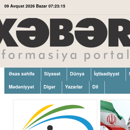
09 Avqust 2026 Bazar
07:23:16
Əsas səhifə
Siyasət
Dünya
İqtisadiyyat
Mədəniyyət
Digər
Yazarlar
Dil