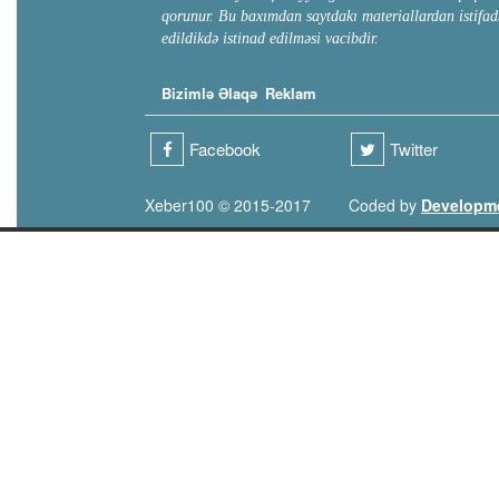
qorunur. Bu baxımdan saytdakı materiallardan istifad
edildikdə istinad edilməsi vacibdir.
Bizimlə Əlaqə
Reklam
Facebook
Twitter
Xeber100 © 2015-2017
Coded by
Developm