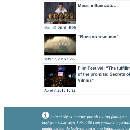
Messi influenzato…
Mart 10, 2016 15:29
“Вниз по течению”…
May 17, 2016 16:27
Film Festival: “The fulfill
of the promise: Secrets o
Vilnius”
Aprel 7, 2016 15:32
İctimai-siyasi internet portalı olaraq fəaliyyətə
başlayan xəbər saytı Xəbər100.com yaradıcı heyətini
maddi dəstəyi ilə fəaliyyət göstərir və bütün hüquqlar