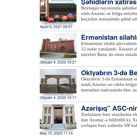
Şəhidlərin xatirəs
şı olub
Beyləqan rayonunda şəhidlərin
olub.Azərtac-ın bölgə müxbir
keçirilən mərasimdə şəhid ail
iştirak ediblər. Çıxışlarda ö
Aprel 6, 2021 09:57
kimi düşən Vətən müharibəs
Ermənistan silahlı
şanlı Qələbədən, şəhidlərin 
danışılıb.Şəhidlərin xatirəsi
ə tutublar
Ermənistan silahlı qüvvələrini
olunub, həm Birinci, həm də 
32 nəfər yaralanıb. Xəsarət a
Ermənistan silahlı bölmələri
müxbiri Banu ilə onun müalic
dünyasını dəyişən dinc sakin
deyib ki, hadisə səhər saatlar
Oktyabr 4, 2020 19:27
məlumatları əks etdirən monit
idik. Qardaşım, anam, nənəm
istifadəyə verilib.xeber100.
Oktyabrın 3-də Bey
yaralandım”.Qeyd edək ki, er
1949-cu il tarixli Cenevrə K
utulub
Oktyabrın 3-də Ermənistan sil
Təhlükəsizlik Şurasının qəra
tutub.Azərtac-ın cəbhə bölgə
aparıldığı bölgəyə aidiyyəti
mərmiləri nəticəsində dinc sa
əhalisinin sıx yaşadığı mənt
zərər vurulub. 1976-cı il təv
Oktyabr 4, 2020 19:17
bacısı 1998-ci il təvəllüdlü 
Azərişıq” ASC-ni
mərmilərinin düşməsi nəticəsi
şəhərin müxtəlif yerlərinə dü
Xırdalanın bəzi ərazilərinə el
sakinləri Balakişiyev Etibar 
dən Azərtac-a bildirilib ki, X
müxtəlif dərəcəli bədən xəsarə
yerləşən bəzi xətlərdə SİP ka
evlərinə külli miqdarda ziy
aparılacağından mayın 15-də
May 15, 2020 11:14
prinsiplərini kobud şəkildə p
Adıgözəlov, “28 May” və R.Ax