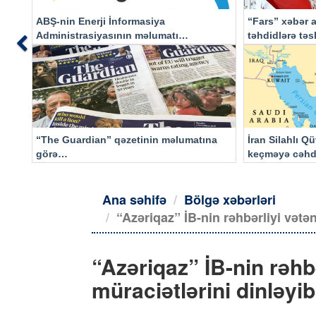
ABŞ-nin Enerji İnformasiya
“Fars” xəbər a
Administrasiyasının məlumatı
təhdidlərə tə
Previous
əsasında…
“The Guardian” qəzetinin məlumatına
İran Silahlı Q
görə…
keçməyə cəhd
qalacaq
Ana səhifə
Bölgə xəbərləri
“Azəriqaz” İB-nin rəhbərliyi vətə
“Azəriqaz” İB-nin rəhb
müraciətlərini dinləyib