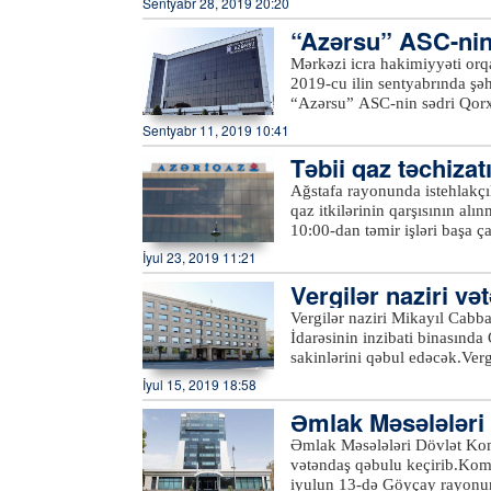
Sentyabr 28, 2019 20:20
tullantılarından təmizlənərək
“Azərsu” ASC-nin 
və Təbii Sərvətlər Nazirliyin
nazirliyin digər yerli qurum
Mərkəzi icra hakimiyyəti orqa
Şəhər Mənzil-Kommunal İdarəs
2019-cu ilin sentyabrında şə
ümumilikdə, 100-dən çox kön
“Azərsu” ASC-nin sədri Qor
Samux və Kəlbəcərdən olan və
Sentyabr 11, 2019 10:41
sentyabrın 19-da “Azərsu” s
Təbii qaz təchiza
Göygöl və Daşkəsən rayonları
müavini Etibar Məmmədov Naf
Ağstafa rayonunda istehlakçıl
sakinlərini qəbul edəcək.Qə
qaz itkilərinin qarşısının alı
Naftalan sukanal sahələrinin 
10:00-dan təmir işləri başa 
təchizatı və kanalizasiya xid
dayandırılıb. Samux rayonunda
İyul 23, 2019 11:21
Gəncə, Samux, Göygöl, Daşkə
məqsədilə bir qrup abonentin 
sahələrinə, həmçinin 431-47
Vergilər naziri v
ki, bu barədə “Azəriqaz” İst
“
office@azersu.az
” elektron
Vergilər naziri Mikayıl Cabb
İdarəsinin inzibati binasında
sakinlərini qəbul edəcək.Ve
Azərtac-a bildirilib ki, qəb
İyul 15, 2019 18:58
10 saylı Ərazi Vergilər İdarə
Əmlak Məsələləri 
habelə İsmayıllı, Balakən və
etməklə, eləcə də Vergilər N
b
Əmlak Məsələləri Dövlət Kom
keçə bilərlər.xeber100.com
vətəndaş qəbulu keçirib.Komi
iyulun 13-də Göyçay rayonu