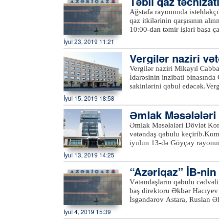
Təbii qaz təchiza
müavini Etibar Məmmədov Naf
Ağstafa rayonunda istehlakçıl
sakinlərini qəbul edəcək.Qə
qaz itkilərinin qarşısının alı
Naftalan sukanal sahələrinin 
10:00-dan təmir işləri başa 
təchizatı və kanalizasiya xid
dayandırılıb. Samux rayonunda
İyul 23, 2019 11:21
Gəncə, Samux, Göygöl, Daşkə
məqsədilə bir qrup abonentin 
sahələrinə, həmçinin 431-47
Vergilər naziri v
ki, bu barədə “Azəriqaz” İst
“
office@azersu.az
” elektron
Vergilər naziri Mikayıl Cabb
İdarəsinin inzibati binasında
sakinlərini qəbul edəcək.Ve
Azərtac-a bildirilib ki, qəb
İyul 15, 2019 18:58
10 saylı Ərazi Vergilər İdarə
Əmlak Məsələləri 
habelə İsmayıllı, Balakən və
etməklə, eləcə də Vergilər N
b
Əmlak Məsələləri Dövlət Kom
keçə bilərlər.xeber100.com
vətəndaş qəbulu keçirib.Komi
iyulun 13-də Göyçay rayonu
isə Ucar rayonunda vətəndaş
İyul 13, 2019 14:25
struktur bölmə rəhbərlərinin 
“Azəriqaz” İB-nin 
müraciətlər diqqətlə dinlənil
müraciətlər nəzarətə götürül
dinləyib
Vətəndaşların qəbulu cədvəli
ilə bağlı komitə sədri tərəfin
baş direktoru Əkbər Hacıyev 
komitənin fəaliyyət istiqamət
İsgəndərov Astara, Ruslan Əl
göndərilməsi üçün qeydiyyata
a bildirilib ki, qəbulda Lənk
İyul 4, 2019 15:39
mövzuları əsasən daşınmaz əm
vətəndaşların müraciətlərinə 