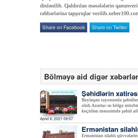
dinlənilib. Qaldırılan məsələlərin qanunveri
rəhbərlərinə tapşırıqlar verilib.xeber100.co
Share on Facebook
Share on Twitter
Bölməyə aid digər xəbərlə
Şəhidlərin xatirəs
şı olub
Beyləqan rayonunda şəhidlərin
olub.Azərtac-ın bölgə müxbir
keçirilən mərasimdə şəhid ail
iştirak ediblər. Çıxışlarda ö
Aprel 6, 2021 09:57
kimi düşən Vətən müharibəs
Ermənistan silahlı
şanlı Qələbədən, şəhidlərin 
danışılıb.Şəhidlərin xatirəsi
ə tutublar
Ermənistan silahlı qüvvələrini