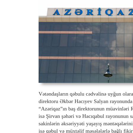
Vətəndaşların qəbulu cədvəlinə uyğun olaraq
direktoru Əkbər Hacıyev Salyan rayonunda sa
“Azəriqaz”ın baş direktorunun müavinləri 
isə Şirvan şəhəri və Hacıqabul rayonunun sa
sakinlərin əksəriyyəti yaşayış məntəqələrini
işə qəbul və müxtəlif məsələlərlə bağlı fikir