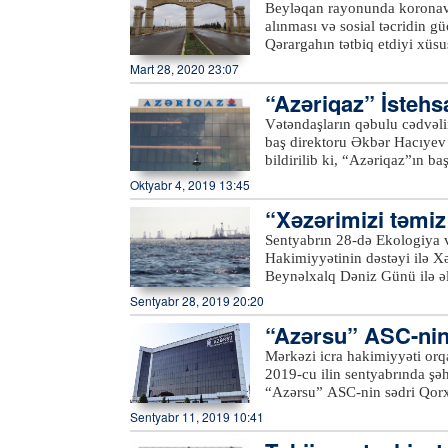
bitkilərinin məhsuldarlığının
əndirilib
Beyləqan rayonunda koronavi
imkanlarını planlaşdırmağa i
alınması və sosial təcridin g
ilin aprelində “Azersky” pey
Qərargahın tətbiq etdiyi xüsus
Qafqazda ilk və yeganə pey
normalara qeyd-şərtsiz əməl 
Mart 28, 2020 23:07
coğrafi kəşfiyyat sahələri ü
xəbər verir ki, bu məqsədlə
telekommunikasiya peyki ola
“Azəriqaz” İstehs
2-3 nəfərdən ibarət qruplar ya
“Azersky” və “Azerspace-2”
söhbət edir, karantin rejimini
Vətəndaşların qəbulu cədvəli
əhalini küçə və meydanlardan
baş direktoru Əkbər Hacıyev
keçdiyi küçələrdə, meydanlarda
bildirilib ki, “Azəriqaz”ın b
obyektlərinin ətrafında, çoxmə
Ruslan Əliyev isə Şirvan şəh
Oktyabr 4, 2019 13:45
avtobus və taksi dayanacaqları
dinləyiblər. Qəbula gələn sak
“Xəzərimizi təmiz 
xətlərinin yerinin dəyişdirilmə
Hər bir vətəndaşın müraciəti 
Sentyabrın 28-də Ekologiya v
həlli barədə müvafiq struktur
Hakimiyyətinin dəstəyi ilə X
Beynəlxalq Dəniz Günü ilə əl
keçirilib.Azərtac-ın bölgə mü
Sentyabr 28, 2019 20:20
tullantılarından təmizlənərək
“Azərsu” ASC-nin 
və Təbii Sərvətlər Nazirliyin
nazirliyin digər yerli qurum
Mərkəzi icra hakimiyyəti orqa
Şəhər Mənzil-Kommunal İdarəs
2019-cu ilin sentyabrında şə
ümumilikdə, 100-dən çox kön
“Azərsu” ASC-nin sədri Qor
Samux və Kəlbəcərdən olan və
Sentyabr 11, 2019 10:41
sentyabrın 19-da “Azərsu” s
Göygöl və Daşkəsən rayonları