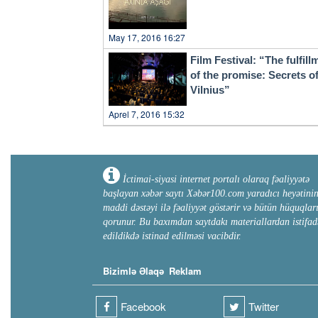
May 17, 2016 16:27
Film Festival: “The fulfill
of the promise: Secrets o
Vilnius”
Aprel 7, 2016 15:32
İctimai-siyasi internet portalı olaraq fəaliyyətə
başlayan xəbər saytı Xəbər100.com yaradıcı heyətini
maddi dəstəyi ilə fəaliyyət göstərir və bütün hüquqlar
qorunur. Bu baxımdan saytdakı materiallardan istifad
edildikdə istinad edilməsi vacibdir.
Bizimlə Əlaqə
Reklam
Facebook
Twitter