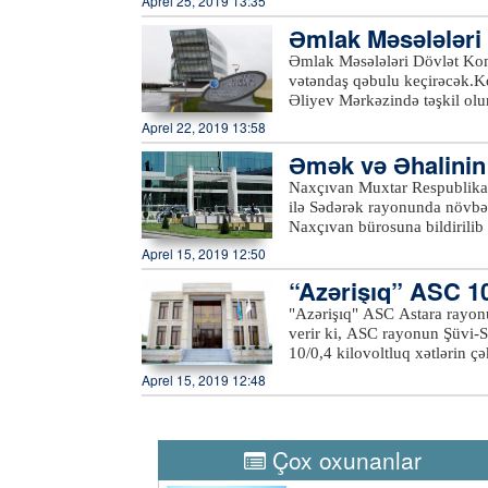
Aprel 25, 2019 13:35
kilovoltluq Əliağa Vahid yarı
Əmlak Məsələləri 
xətlərində aparılan yenidənq
əcək
Əmlak Məsələləri Dövlət Kom
vətəndaş qəbulu keçirəcək.Ko
Əliyev Mərkəzində təşkil ol
rayonlarından olan vətəndaşl
Aprel 22, 2019 13:58
Komitəsi fəaliyyət prinsipinə
Əmək və Əhalinin S
çevik olaraq cavablandırır.
Qəbul zamanı komitənin fəali
ığı ilə…
Naxçıvan Muxtar Respublikası
dövlət əmlakının özəlləşdiril
ilə Sədərək rayonunda növbət
kimi müraciətlərə baxılacaq. 
Naxçıvan bürosuna bildirilib
müəyyənləşdirilməsi, ünvan m
Həsən Nəsirov muxtar respubl
Aprel 15, 2019 12:50
Bildirib ki, “2016-2020-ci i
“Azərişıq” ASC 10/
artırılması üzrə Dövlət Proqr
respublikada yeni iş yerlərini
"Azərişıq" ASC Astara rayonu
yüksəldilməsinə öz töhfəsini
verir ki, ASC rayonun Şüvi-S
Hüseynov vurğulayıb ki, muxt
10/0,4 kilovoltluq xətlərin çə
fəallığın yüksəldilməsi istiq
Aprel 15, 2019 12:48
nəticəsidir ki, sərhəd bölgə
ötən dövrdə bu sahədə uğurlu 
yarmarkasına çıxarılmış boş iş
çıxarıldığı tədbirdə 13 nəfər
Çox oxunanlar