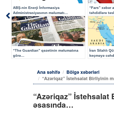
ABŞ-nin Enerji İnformasiya
“Fars” xəbər a
Administrasiyasının məlumatı
təhdidlərə tə
Previous
əsasında…
“The Guardian” qəzetinin məlumatına
İran Silahlı Q
görə…
keçməyə cəhd
qalacaq
Ana səhifə
Bölgə xəbərləri
“Azəriqaz” İstehsalat Birliyinin
“Azəriqaz” İstehsalat 
əsasında…