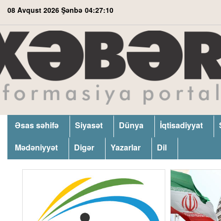
08 Avqust 2026 Şənbə
04:27:11
Əsas səhifə
Siyasət
Dünya
İqtisadiyyat
Mədəniyyət
Digər
Yazarlar
Dil