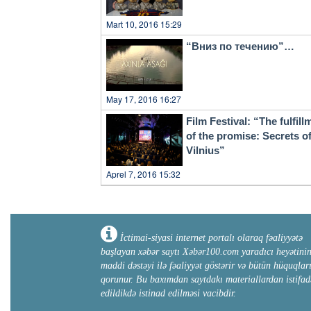
Mart 10, 2016 15:29
“Вниз по течению”…
May 17, 2016 16:27
Film Festival: “The fulfill
of the promise: Secrets o
Vilnius”
Aprel 7, 2016 15:32
İctimai-siyasi internet portalı olaraq fəaliyyətə
başlayan xəbər saytı Xəbər100.com yaradıcı heyətini
maddi dəstəyi ilə fəaliyyət göstərir və bütün hüquqlar
qorunur. Bu baxımdan saytdakı materiallardan istifad
edildikdə istinad edilməsi vacibdir.