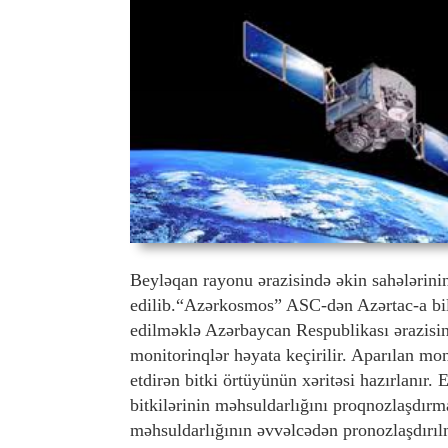
Beyləqan rayonu ərazisində əkin sahələrini
edilib.“Azərkosmos” ASC-dən Azərtac-a bildi
edilməklə Azərbaycan Respublikası ərazisin
monitorinqlər həyata keçirilir. Aparılan mon
etdirən bitki örtüyünün xəritəsi hazırlanır.
bitkilərinin məhsuldarlığını proqnozlaşdırm
məhsuldarlığının əvvəlcədən pronozlaşdırılm