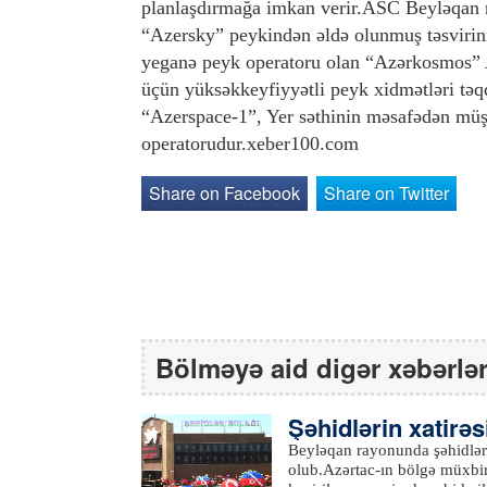
planlaşdırmağa imkan verir.ASC Beyləqan ra
“Azersky” peykindən əldə olunmuş təsvirin
yeganə peyk operatoru olan “Azərkosmos” 
üçün yüksəkkeyfiyyətli peyk xidmətləri tə
“Azerspace-1”, Yer səthinin məsafədən mü
operatorudur.xeber100.com
Share on Facebook
Share on Twitter
Bölməyə aid digər xəbərlə
Şəhidlərin xatirəs
şı olub
Beyləqan rayonunda şəhidlərin
olub.Azərtac-ın bölgə müxbir