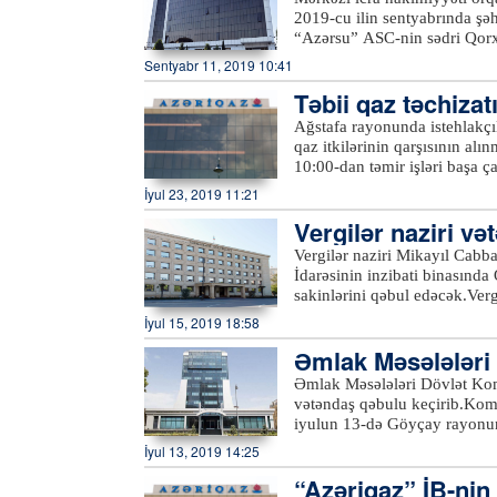
Şəhər Mənzil-Kommunal İdarəs
2019-cu ilin sentyabrında şə
ümumilikdə, 100-dən çox kön
“Azərsu” ASC-nin sədri Qor
Samux və Kəlbəcərdən olan və
Sentyabr 11, 2019 10:41
sentyabrın 19-da “Azərsu” s
Təbii qaz təchiza
Göygöl və Daşkəsən rayonları
müavini Etibar Məmmədov Naf
Ağstafa rayonunda istehlakçıl
sakinlərini qəbul edəcək.Qə
qaz itkilərinin qarşısının alı
Naftalan sukanal sahələrinin 
10:00-dan təmir işləri başa 
təchizatı və kanalizasiya xid
dayandırılıb. Samux rayonunda
İyul 23, 2019 11:21
Gəncə, Samux, Göygöl, Daşkə
məqsədilə bir qrup abonentin 
sahələrinə, həmçinin 431-47
Vergilər naziri v
ki, bu barədə “Azəriqaz” İst
“
office@azersu.az
” elektron
Vergilər naziri Mikayıl Cabb
İdarəsinin inzibati binasında
sakinlərini qəbul edəcək.Ve
Azərtac-a bildirilib ki, qəb
İyul 15, 2019 18:58
10 saylı Ərazi Vergilər İdarə
Əmlak Məsələləri 
habelə İsmayıllı, Balakən və
etməklə, eləcə də Vergilər N
b
Əmlak Məsələləri Dövlət Kom
keçə bilərlər.xeber100.com
vətəndaş qəbulu keçirib.Komi
iyulun 13-də Göyçay rayonu
isə Ucar rayonunda vətəndaş
İyul 13, 2019 14:25
struktur bölmə rəhbərlərinin 
“Azəriqaz” İB-nin 
müraciətlər diqqətlə dinlənil