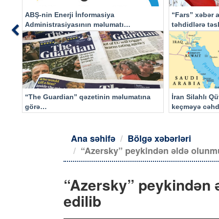
ABŞ-nin Enerji İnformasiya
“Fars” xəbər a
Administrasiyasının məlumatı
təhdidlərə tə
Previous
əsasında…
“The Guardian” qəzetinin məlumatına
İran Silahlı Q
görə…
keçməyə cəhd
qalacaq
Ana səhifə
Bölgə xəbərləri
“Azersky” peykindən əldə olunmu
“Azersky” peykindən ə
edilib