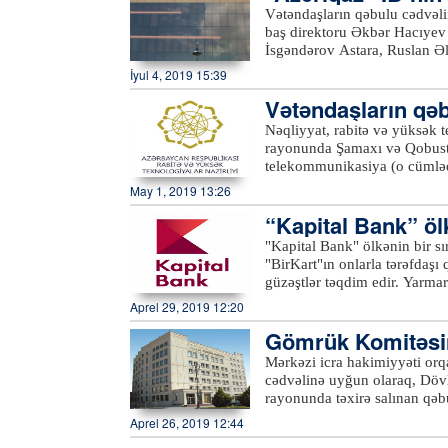
müraciətlər nəzarətə götürül
dinləyib
Vətəndaşların qəbulu cədvəli
ilə bağlı komitə sədri tərəfin
baş direktoru Əkbər Hacıyev 
komitənin fəaliyyət istiqamət
İsgəndərov Astara, Ruslan Əl
göndərilməsi üçün qeydiyyata
a bildirilib ki, qəbulda Lənk
İyul 4, 2019 15:39
mövzuları əsasən daşınmaz əm
vətəndaşların müraciətlərinə 
torpaqlardan faktiki istifadə 
Vətəndaşların qə
məntəqələrinin qazlaşdırılması
uçotuna alınması, ölçülərinin
məsələlərlə bağlı olub.“Azəri
Nəqliyyat, rabitə və yüksək
müraciətlər də səsləndirilib.
dinləyib və qaldırılan məsələ
rayonunda Şamaxı və Qobustan
bildirib ki, bu istiqamətdə qa
rəhbərlərinə tapşırıqlar verib
telekommunikasiya (o cümlədə
gücləndirilib.xeber100.com
yerindəcə həll olunub. Birliy
keyfiyyəti, xidmət mədəniyyə
May 1, 2019 13:26
müvafiq orqanlara çatdırılma
məsələlərlə bağlı vətəndaşla
sakinlərinin yerlərdə qəbulu v
“Kapital Bank” öl
yaradılmasından razılıqlarını
r təşkil edir
"Kapital Bank" ölkənin bir sı
dövlətimizin başçısına minnət
"BirKart"ın onlarla tərəfdaşı 
güzəştlər təqdim edir. Yarma
və taksit layihəsinə qoşulan s
Aprel 29, 2019 12:20
yönəltmək, həmçinin müştəril
Gömrük Komitəsin
verməkdir.Yarmarka may ayı ər
Gəncə, Tovuz, Yevlax, Ağdaş
Mərkəzi icra hakimiyyəti orqa
Mingəçevir, Bərdə, İmişli, M
cədvəlinə uyğun olaraq, Döv
– taksit, taksit/cashback və t
rayonunda təxirə salınan qəb
faizsiz taksitlə hissə-hissə 
əlaqələr idarəsindən Azərtac-
Aprel 26, 2019 12:44
istənilən aviabiletə dəyişil
şəhərindəki Heydər Əliyev M
faizədək “Cashback” imkanı,