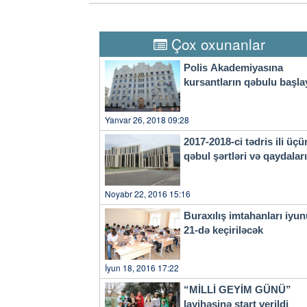
ötən dövrdə bu sahədə uğurlu 
yarmarkasına çıxarılmış boş iş
çıxarıldığı tədbirdə 13 nəfər
Çox oxunanlar
Polis Akademiyasına
kursantların qəbulu başla
Yanvar 26, 2018 09:28
2017-2018-ci tədris ili üçü
qəbul şərtləri və qaydala
Noyabr 22, 2016 15:16
Buraxılış imtahanları iyu
21-də keçiriləcək
İyun 18, 2016 17:22
“MİLLİ GEYİM GÜNÜ”
layihəsinə start verildi