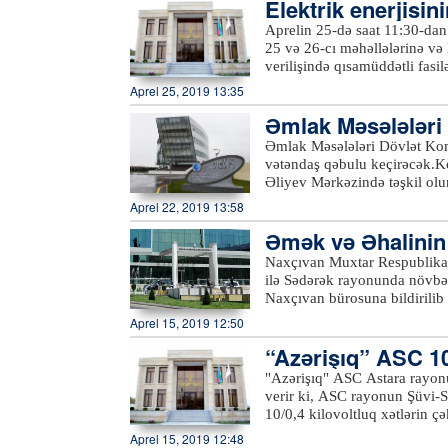
Elektrik enerjisin
Tovuz və Ağstafa rayonlarını
məvacib və təqaüdünü "Kapit
köçkünlərin yalnız gömrük məs
nacaq
Aprelin 25-də saat 11:30-da
yaşı 18-dən yuxarı olan müşt
etmək istəyən vətəndaşlar "1
25 və 26-cı məhəllələrinə və M
Bank"ın istənilən digər filia
(012) 404-22-00), Qərb Əraz
verilişində qısamüddətli fas
(022) 315-63-02) ilə əlaqə s
xidmətinin rəhbəri Tanrıverdi
Aprel 25, 2019 13:35
kilovoltluq Əliağa Vahid yarı
Əmlak Məsələləri 
xətlərində aparılan yenidənq
əcək
Əmlak Məsələləri Dövlət Kom
vətəndaş qəbulu keçirəcək.Ko
Əliyev Mərkəzində təşkil ol
rayonlarından olan vətəndaşl
Aprel 22, 2019 13:58
Komitəsi fəaliyyət prinsipinə
Əmək və Əhalinin S
çevik olaraq cavablandırır.
Qəbul zamanı komitənin fəali
ığı ilə…
Naxçıvan Muxtar Respublikası
dövlət əmlakının özəlləşdiril
ilə Sədərək rayonunda növbət
kimi müraciətlərə baxılacaq. 
Naxçıvan bürosuna bildirilib
müəyyənləşdirilməsi, ünvan m
Həsən Nəsirov muxtar respubl
Aprel 15, 2019 12:50
Bildirib ki, “2016-2020-ci i
“Azərişıq” ASC 10/
artırılması üzrə Dövlət Proqr
respublikada yeni iş yerlərini
"Azərişıq" ASC Astara rayonu
yüksəldilməsinə öz töhfəsini
verir ki, ASC rayonun Şüvi-S
Hüseynov vurğulayıb ki, muxt
10/0,4 kilovoltluq xətlərin çə
fəallığın yüksəldilməsi istiq
Aprel 15, 2019 12:48
nəticəsidir ki, sərhəd bölgə