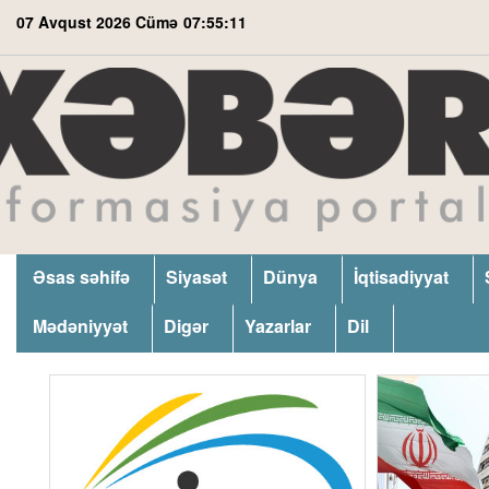
07 Avqust 2026 Cümə
07:55:12
Əsas səhifə
Siyasət
Dünya
İqtisadiyyat
Mədəniyyət
Digər
Yazarlar
Dil