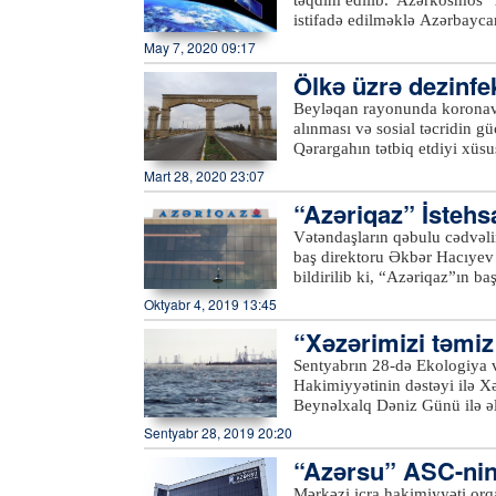
ordusunun intensiv ağır artil
istifadə edilməklə Azərbaycan
dəyib.xeber100.com
davamlı olaraq monitorinqlər 
May 7, 2020 09:17
əkin sahələrini əks etdirən b
Ölkə üzrə dezinfe
kənd təsərrüfatı bitkilərini
bitkilərinin məhsuldarlığının
əndirilib
Beyləqan rayonunda koronavi
imkanlarını planlaşdırmağa i
alınması və sosial təcridin g
ilin aprelində “Azersky” pey
Qərargahın tətbiq etdiyi xüsus
Qafqazda ilk və yeganə pey
normalara qeyd-şərtsiz əməl 
Mart 28, 2020 23:07
coğrafi kəşfiyyat sahələri ü
xəbər verir ki, bu məqsədlə
telekommunikasiya peyki ola
“Azəriqaz” İstehs
2-3 nəfərdən ibarət qruplar ya
“Azersky” və “Azerspace-2”
söhbət edir, karantin rejimini
Vətəndaşların qəbulu cədvəli
əhalini küçə və meydanlardan
baş direktoru Əkbər Hacıyev
keçdiyi küçələrdə, meydanlarda
bildirilib ki, “Azəriqaz”ın b
obyektlərinin ətrafında, çoxmə
Ruslan Əliyev isə Şirvan şəh
Oktyabr 4, 2019 13:45
avtobus və taksi dayanacaqları
dinləyiblər. Qəbula gələn sak
“Xəzərimizi təmiz 
xətlərinin yerinin dəyişdirilmə
Hər bir vətəndaşın müraciəti 
Sentyabrın 28-də Ekologiya v
həlli barədə müvafiq struktur
Hakimiyyətinin dəstəyi ilə X
Beynəlxalq Dəniz Günü ilə əl
keçirilib.Azərtac-ın bölgə mü
Sentyabr 28, 2019 20:20
tullantılarından təmizlənərək
“Azərsu” ASC-nin 
və Təbii Sərvətlər Nazirliyin
nazirliyin digər yerli qurum
Mərkəzi icra hakimiyyəti orqa