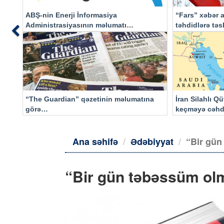
ABŞ-nin Enerji İnformasiya
“Fars” xəbər a
Administrasiyasının məlumatı
təhdidlərə tə
Previous
əsasında…
“The Guardian” qəzetinin məlumatına
İran Silahlı Q
görə…
keçməyə cəhd
qalacaq
Ana səhifə
Ədəbiyyat
“Bir gü
“Bir gün təbəssüm 