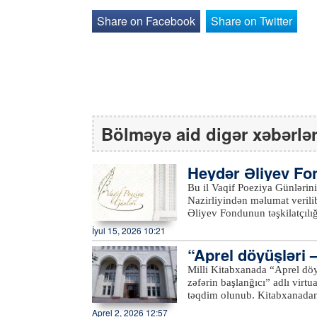
Share on Facebook
Share on Twitter
Bölməyə aid digər xəbərlə
Heydər Əliyev Fon
ünləri keçiriləcək
Bu il Vaqif Poeziya Günlərin
Nazirliyindən məlumat verilib. Qeyd olunub ki, builki poeziya günləri nazirlik və 
Əliyev Fondunun təşkilatçılığı ilə 16-18 iyuld
olunacaq tədbirlər proqramı 
İyul 15, 2026 10:21
xadimi Molla Pənah Vaqif irsi
“Aprel döyüşləri –
müasir ədəbi proseslərin inkişafına tö
16-da M.P.Vaqifin doğulduğu
ılıb
Milli Kitabxanada “Aprel döy
paytaxtımız Şuşa şəhərində keçiriləcək. Molla Pənah Vaqifin 
zəfərin başlanğıcı” adlı virtua
önündə keçiriləcək açılış mər
təqdim olunub. Kitabxanadan bildirilib ki, elektron məlumat bazasında sistemləşdirilmiş
təşkilatların nümayəndələrinin çıxışları dinlənil
tammətnli resurslar müxtəlif bölmə
Aprel 2, 2026 12:57
illiyinə həsr olunan "Sözün