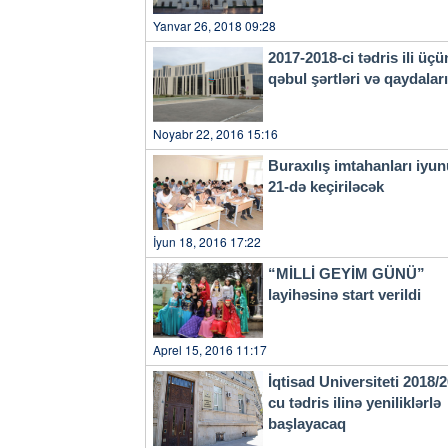
Yanvar 26, 2018 09:28
2017-2018-ci tədris ili üçü
qəbul şərtləri və qaydala
Noyabr 22, 2016 15:16
Buraxılış imtahanları iyu
21-də keçiriləcək
İyun 18, 2016 17:22
“MİLLİ GEYİM GÜNÜ”
layihəsinə start verildi
Aprel 15, 2016 11:17
İqtisad Universiteti 2018/
cu tədris ilinə yeniliklərlə
başlayacaq