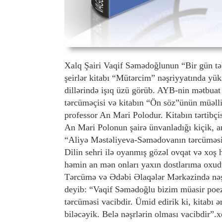
Xalq Şairi Vaqif Səmədoğlunun “Bir gün tə
şeirlər kitabı “Mütərcim” nəşriyyatında yük
dillərində işıq üzü görüb. AYB-nin mətbuat x
tərcüməçisi və kitabın “Ön söz”ünün müəll
professor An Mari Polodur. Kitabın tərtibç
An Mari Polonun şairə ünvanladığı kiçik, 
“Aliyə Məstəliyeva-Səmədovanın tərcüməsin
Dilin sehri ilə oyanmış gözəl ovqat və xoş 
həmin an mən onları yaxın dostlarıma oxud
Tərcümə və Ədəbi Əlaqələr Mərkəzində nəşr
deyib: “Vaqif Səmədoğlu bizim müasir poeziy
tərcüməsi vacibdir. Ümid edirik ki, kitabı ə
biləcəyik. Belə nəşrlərin olması vacibdir”