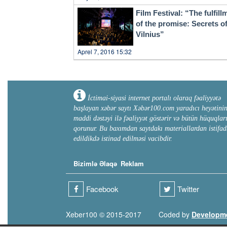
Film Festival: “The fulfill
of the promise: Secrets o
Vilnius”
Aprel 7, 2016 15:32
İctimai-siyasi internet portalı olaraq fəaliyyətə
başlayan xəbər saytı Xəbər100.com yaradıcı heyətini
maddi dəstəyi ilə fəaliyyət göstərir və bütün hüquqlar
qorunur. Bu baxımdan saytdakı materiallardan istifad
edildikdə istinad edilməsi vacibdir.
Bizimlə Əlaqə
Reklam
Facebook
Twitter
Xeber100 © 2015-2017
Coded by
Developm