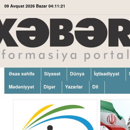
09 Avqust 2026 Bazar
04:11:23
Əsas səhifə
Siyasət
Dünya
İqtisadiyyat
Mədəniyyət
Digər
Yazarlar
Dil