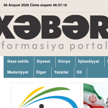
06 Avqust 2026 Cümə axşamı
06:57:16
Əsas səhifə
Siyasət
Dünya
İqtisadiyyat
Mədəniyyət
Digər
Yazarlar
Dil