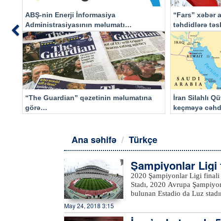
ABŞ-nin Enerji İnformasiya
“Fars” xəbər a
Administrasiyasının məlumatı
təhdidlərə tə
Previous
əsasında…
“The Guardian” qəzetinin məlumatına
İran Silahlı Q
görə…
keçməyə cəhd
qalacaq
Ana səhifə
Türkçe
Şampiyonlar Ligi f
2020 Şampiyonlar Ligi finali
Stadı, 2020 Avrupa Şampiyonla
bulunan Estadio da Luz stadı
Şampiyonlar Ligi final karşı
May 24, 2018 3:15
atışları sonrasında Milan'ı 
2019 yılı UEFA Süper Kupa m