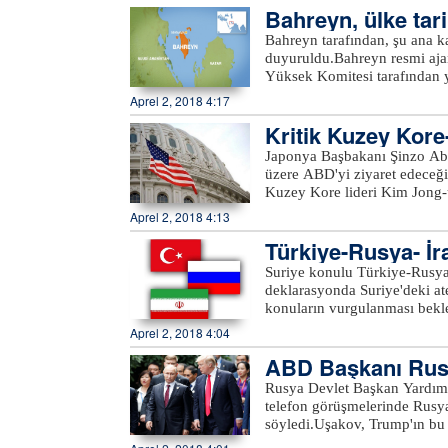
Bahreyn, ülke tari
istasyonunun tamamen yandığın
verilmedi. Ancak Tiangong-1'
Bahreyn tarafından, şu ana 
düşünülüyor.Çin’in 29 Eylül 
duyuruldu.Bahreyn resmi aja
tamamlamıştı. Gök Saray-1, Çi
Yüksek Komitesi tarafından y
katkıda bulunmuştu. Çinli ye
büyük rezerve sahip hafif ka
Aprel 2, 2018 4:17
hiçbir parçasının yere ulaşm
belirtildi.Bu keşfin ülkede i
1’in Türkiye’ye düşmesi ihti
Kritik Kuzey Kor
olduğu aktarılan açıklamada, 
destekleyeceği, kalkınma gir
Japonya Başbakanı Şinzo Abe
sağlayacağı kaydedildi.Körfez
üzere ABD'yi ziyaret edeceği
kaynağına sahip olan Bahreyn
Kuzey Kore lideri Kim Jong-
miktarda ham petrol üretiyor.
Japonya vatandaşları konusu
Aprel 2, 2018 4:13
Devlet Başkanı Moon Jae-in 
Türkiye-Rusya- İr
köyünde 27 Nisan'da bir ara
Trump ile görüşmesinin ise M
Suriye konulu Türkiye-Rusya-
Pyongyang'da sahneye çıkan G
deklarasyonda Suriye'deki at
sıkışmıştı.
konuların vurgulanması bekle
Erdoğan, Rusya Devlet Baş
Aprel 2, 2018 4:04
katılımıyla 4 Nisan Çarşamba
ABD Başkanı Rusy
kaynaklardan alınan bilgiye 
sonunda yayımlanması planla
lif etti
Rusya Devlet Başkan Yardım
Suriye'de mevcut ateşkesin d
telefon görüşmelerinde Rusya
ihlallerinin durdurulması gi
söyledi.Uşakov, Trump'ın bu k
vurgulanması bekleniyor.Yen
"Her şey yolunda giderse ABD