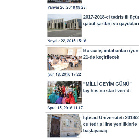
Yanvar 26, 2018 09:28
2017-2018-ci tədris ili üçü
qəbul şərtləri və qaydala
Noyabr 22, 2016 15:16
Buraxılış imtahanları iyu
21-də keçiriləcək
İyun 18, 2016 17:22
“MİLLİ GEYİM GÜNÜ”
layihəsinə start verildi
Aprel 15, 2016 11:17
İqtisad Universiteti 2018/
cu tədris ilinə yeniliklərlə
başlayacaq