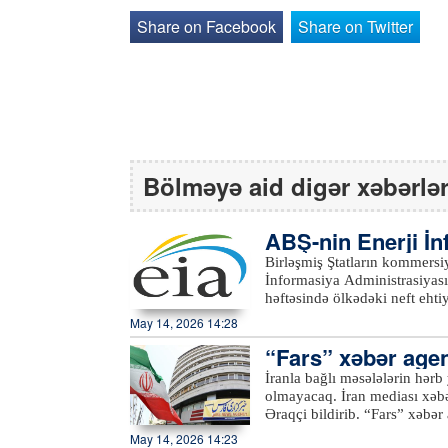
Share on Facebook
Share on Twitter
Bölməyə aid digər xəbərlə
ABŞ-nin Enerji İ
tı əsasında…
Birləşmiş Ştatların kommersiya xam neft eh
İnformasiya Administrasiyasının (EIA) məl
həftəsində ölkədəki neft eht
barel olub. Bazar proqnozları
May 14, 2026 14:28
Birləşmiş Ştatların kommersiy
“Fars” xəbər agent
milyon 600 min barel geriləy
isə hesabat həftəsində 4 mil
olmayacaq
İranla bağlı məsələlərin hərb 
edib.xeber100.com
olmayacaq. İran mediası xəbər verir ki, bu barədə cümə axşamı xarici işlər naziri Abbas
Əraqçi bildirib. “Fars” xəbər agentliyinin məlumatına görə, Hindistanda keçirilən “BRICS
2026” xarici işlər nazirlərini
May 14, 2026 14:23