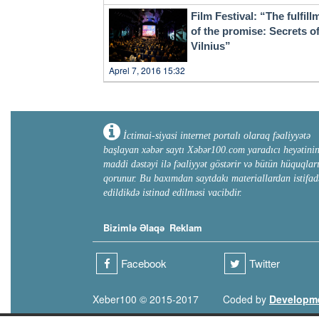
Film Festival: “The fulfill
of the promise: Secrets o
Vilnius”
Aprel 7, 2016 15:32
İctimai-siyasi internet portalı olaraq fəaliyyətə
başlayan xəbər saytı Xəbər100.com yaradıcı heyətini
maddi dəstəyi ilə fəaliyyət göstərir və bütün hüquqlar
qorunur. Bu baxımdan saytdakı materiallardan istifad
edildikdə istinad edilməsi vacibdir.
Bizimlə Əlaqə
Reklam
Facebook
Twitter
Xeber100 © 2015-2017
Coded by
Developm