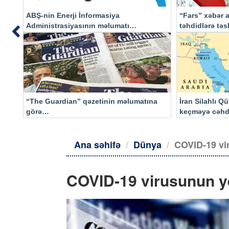
ABŞ-nin Enerji İnformasiya
“Fars” xəbər a
Administrasiyasının məlumatı
təhdidlərə tə
Previous
əsasında…
“The Guardian” qəzetinin məlumatına
İran Silahlı Q
görə…
keçməyə cəhd
qalacaq
Ana səhifə
Dünya
COVID-19 vi
COVID-19 virusunun ye