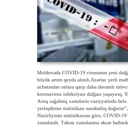
Moldovada COVID-19 virusunun yeni dalğası
böyük artım qeydə alınıb.Azərtac yerli mətbu
ucbatından onlara qarşı daha davamlı mövcud 
koronavirus infeksiyası dalğası yaşayırıq. 
Artıq sağalmış xəstələrin vəziyyətində bel
yerləşdirmə statistikası narahatlıq doğurur
Nazirliyinin statistikasına görə, COVID-19 
xəstələnib. Təkrar xəstələnmə əksər hallar