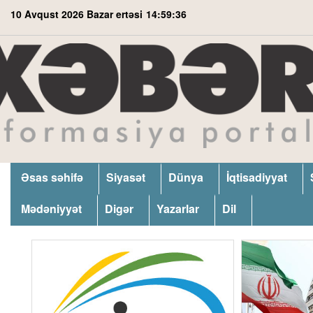
10 Avqust 2026 Bazar ertəsi
14:59:37
Əsas səhifə
Siyasət
Dünya
İqtisadiyyat
Mədəniyyət
Digər
Yazarlar
Dil