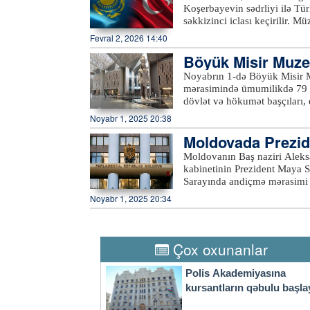
Koşerbayevin sədrliyi ilə Tü
səkkizinci iclası keçirilir. Mü
nəqliyyat, müdafiə sənayesi, 
Fevral 2, 2026 14:40
əməkdaşlığın gücləndirilməsi
Böyük Misir Muzey
çoxtərəfli platformalarda, xü
əməkdaşlığın gücləndirilməsi
ək
Noyabrın 1-də Böyük Misir Mu
Orta Dəhliz boyunca nəqliyyat
mərasimində ümumilikdə 79 d
ticarət dövriyyəsini ildə 15 m
dövlət və hökumət başçıları, e
nazirlərinin ikitərəfli görüşü
Tədbirin keçiriləcəyi Gizada
Noyabr 1, 2025 20:38
vəziyyətinə gətirilib. Açılış 
Moldovada Prezid
yanaşı yolboyu dalğalanır. G
Böyük Misir Muzeyinin təməl
Moldovanın Baş naziri Aleks
kvadrat metrə yaxındır. Mədə
kabinetinin Prezident Maya S
eksponat saxlanılır. Tarixdə 
Sarayında andiçmə mərasimi 
şəkildə nümayiş olunur. Misi
müavini daxildir. Hökumətin 
Noyabr 1, 2025 20:34
gözləyir.xeber100.com
vəzifələrini qoruyanlar daxi
Respublikasını yaxın illərdə
komandadır. Moldova hökumətinin yeni üzvləri and içdikdən sonra Prezident Maya Sandu
çıxış edərək ölkənin iqtisadi
Çox oxunanlar
verib.xeber100.com
Polis Akademiyasına
kursantların qəbulu başla