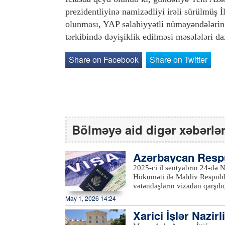
prezidentliyinə namizədliyi irəli sürülmüş
olunması, YAP səlahiyyətli nümayəndələrini
tərkibində dəyişiklik edilməsi məsələləri d
Share on Facebook
Share on Twitter
Bölməyə aid digər xəbərlə
Azərbaycan Respu
da vizasız rejim 
2025-ci il sentyabrın 24-də
Hökuməti ilə Maldiv Respubl
vətəndaşların vizadan qarşıl
zəruri olan dövlətdaxili prosedurlar tamamlanıb. Bu bar
May 1, 2026 14:24
xidməti idarəsindən məlumat v
Xarici İşlər Nazi
uyğun olaraq, sənəd 2026-cı il aprelin 2
Respublikasının etibarlı ümu