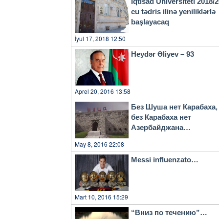
İqtisad Universiteti 2018/
Tokayevə bir daha təşəkkürümü bildirirəm. Çıxışımın sonunda
cu tədris ilinə yeniliklərlə
dəvətimi qəbul edib Zirvə gör
başlayacaq
görüşünün əlaqələrimizə yeni təkan ve
və hökumət başçıları çıxış e
İyul 17, 2018 12:50
Heydər Əliyev – 93
Aprel 20, 2016 13:58
Без Шуша нет Карабаха,
без Карабаха нет
Азербайджана…
May 8, 2016 22:08
Messi influenzato…
Mart 10, 2016 15:29
“Вниз по течению”…