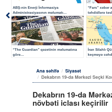
ABŞ-nin Enerji İnformasiya
“Fars” xəbər a
Administrasiyasının məlumatı
təhdidlərə tə
Previous
əsasında…
“The Guardian” qəzetinin məlumatına
İran Silahlı Q
görə…
keçməyə cəhd
qalacaq
Ana səhifə
Siyasət
Dekabrın 19-da Mərkəzi Seçki Komi
Dekabrın 19-da Mərkəz
növbəti iclası keçirilir