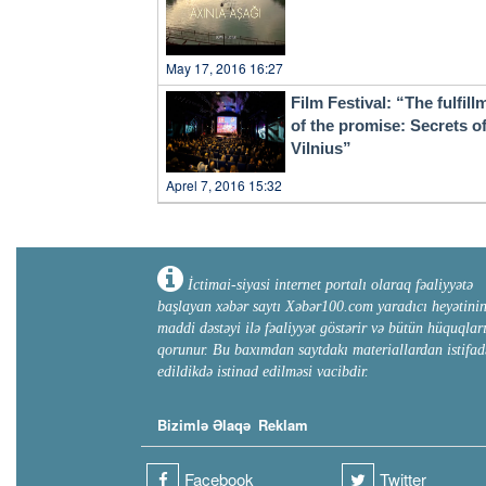
May 17, 2016 16:27
Film Festival: “The fulfill
of the promise: Secrets o
Vilnius”
Aprel 7, 2016 15:32
İctimai-siyasi internet portalı olaraq fəaliyyətə
başlayan xəbər saytı Xəbər100.com yaradıcı heyətini
maddi dəstəyi ilə fəaliyyət göstərir və bütün hüquqlar
qorunur. Bu baxımdan saytdakı materiallardan istifad
edildikdə istinad edilməsi vacibdir.
Bizimlə Əlaqə
Reklam
Facebook
Twitter