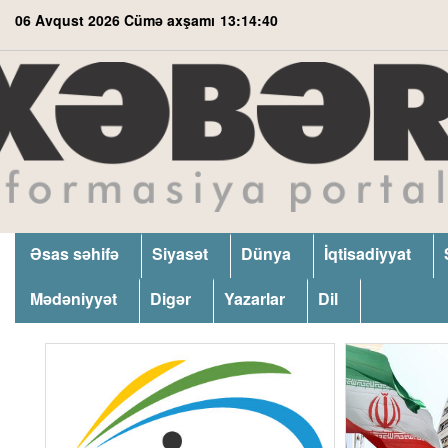
06 Avqust 2026 Cümə axşamı
13:14:41
Əsas səhifə
Siyasət
Dünya
İqtisadiyyat
Mədəniyyət
Digər
Yazarlar
Dil