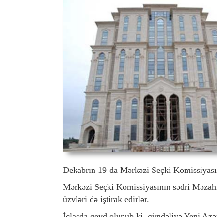
Dekabrın 19-da Mərkəzi Seçki Komissiyasının
Mərkəzi Seçki Komissiyasının sədri Məzahir
üzvləri də iştirak edirlər.
İclasda qeyd olunub ki, gündəliyə Yeni Az