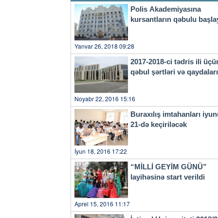
siyasəti nəticəsində bir mil
Polis Akademiyasına
qovulmuşdur. Otuz ilə yaxın aparılan danışıqlar heç bir nəticə verməmişdir. Çünki
kursantların qəbulu başla
Ermənistanın məqsədi işğalı 
vaxt işğal altında olan Xank
danışıqlar prosesini tamamilə məhv etdi. 2020-ci ilin noyabr a
Yanvar 26, 2018 09:28
tarixinin ən parlaq Qələbəs
Ermənistanı məğlub etdi və i
2017-2018-ci tədris ili üçü
qəbul etdiyi və 27 il kağız ü
qəbul şərtləri və qaydala
Təəssüf ki, Ermənistan bunda
suveren ərazilərində Ermənist
qalmaqda idi. Onlar tərəfində
Noyabr 22, 2016 15:16
olmuşlar. Buna cavab olaraq və “boz zona”ya son qoyulması məqsədilə bu il sentyabrın 19-
20-də biz Qarabağda antiterro
Buraxılış imtahanları iyu
xalqımıza qarşı soyqırımının 
21-də keçiriləcək
üzərində suverenliyimizi tam
son qoyduq. Bu tarixi Qələbə
təşəkkürümü bildirirəm. Hazırda işğaldan azad olunmuş ərazilərdə genişmiqyaslı bərpa-
İyun 18, 2016 17:22
quruculuq işləri həyata keçiril
mərhələdə 100 yaşayış məntə
“MİLLİ GEYİM GÜNÜ”
nəzərdə tutulur. Keçmiş məc
layihəsinə start verildi
baba yurdlarına qayıdırlar. 
doğma evlərinə qayıdacaq. Bu ilin avqust ayında Füzuli şəhərində Özbəkistanın hədiyyəsi
olan 960 şagird yerlik Mirzə
Aprel 15, 2016 11:17
Kurmanqazı adına yaradıcılıq 
qardaşlıq dəstəyinə görə Ş