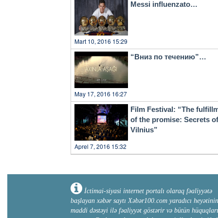
Messi influenzato…
Mart 10, 2016 15:29
“Вниз по течению”…
May 17, 2016 16:27
Film Festival: “The fulfill
of the promise: Secrets o
Vilnius”
Aprel 7, 2016 15:32
İctimai-siyasi internet portalı olaraq fəaliyyətə
başlayan xəbər saytı Xəbər100.com yaradıcı heyətini
maddi dəstəyi ilə fəaliyyət göstərir və bütün hüquqlar