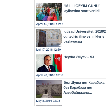
mərhələdə 100 yaşayış məntə
“MİLLİ GEYİM GÜNÜ”
nəzərdə tutulur. Keçmiş məc
layihəsinə start verildi
baba yurdlarına qayıdırlar. 
doğma evlərinə qayıdacaq. Bu ilin avqust ayında Füzuli şəhərində Özbəkistanın hədiyyəsi
olan 960 şagird yerlik Mirzə
Aprel 15, 2016 11:17
Kurmanqazı adına yaradıcılıq 
qardaşlıq dəstəyinə görə Ş
İqtisad Universiteti 2018/
Tokayevə bir daha təşəkkürümü bildirirəm. Çıxışımın sonunda
cu tədris ilinə yeniliklərlə
dəvətimi qəbul edib Zirvə gör
başlayacaq
görüşünün əlaqələrimizə yeni təkan ve
və hökumət başçıları çıxış e
İyul 17, 2018 12:50
Heydər Əliyev – 93
Aprel 20, 2016 13:58
Без Шуша нет Карабаха,
без Карабаха нет
Азербайджана…
May 8, 2016 22:08