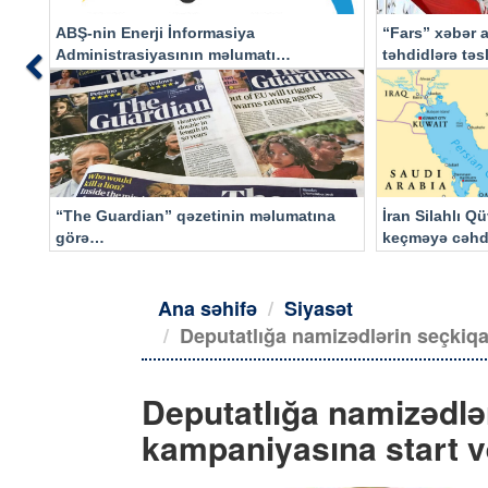
ABŞ-nin Enerji İnformasiya
“Fars” xəbər a
Administrasiyasının məlumatı
təhdidlərə tə
Previous
əsasında…
“The Guardian” qəzetinin məlumatına
İran Silahlı Q
görə…
keçməyə cəhd
qalacaq
Ana səhifə
Siyasət
Deputatlığa namizədlərin seçkiqab
Deputatlığa namizədlə
kampaniyasına start ve