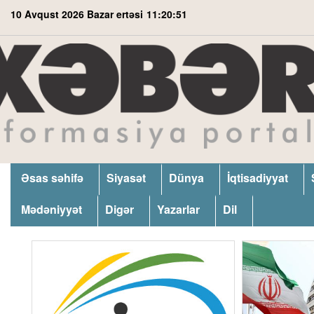
10 Avqust 2026 Bazar ertəsi
11:20:52
Əsas səhifə
Siyasət
Dünya
İqtisadiyyat
Mədəniyyət
Digər
Yazarlar
Dil