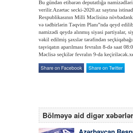
Bu gündən etibarən deputatlığa namizədləri
verilir.Azərtac secki-2020.az saytına istina
Respublikasının Milli Məclisinə növbədənkən
və tədbirlərin Təqvim Planı”nda qeyd edili
namizədi qeydə alınmış siyasi partiyalar, si
vəkil edilmiş şəxslər tərəfindən seçkiqabağ
təşviqatın aparılması fevralın 8-də saat 0
Məclisə seçkilər fevralın 9-da keçiriləcək
Share on Facebook
Share on Twitter
Bölməyə aid digər xəbərlə
Azərbaycan Respu