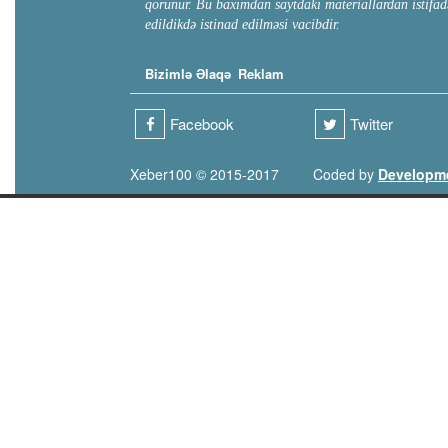
qorunur. Bu baxımdan saytdakı materiallardan istifad
edildikdə istinad edilməsi vacibdir.
Bizimlə Əlaqə
Reklam
Facebook
Twitter
Xeber100 © 2015-2017
Coded by
Developm