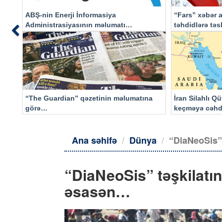
ABŞ-nin Enerji İnformasiya
“Fars” xəbər a
Administrasiyasının məlumatı
təhdidlərə tə
Previous
əsasında…
“The Guardian” qəzetinin məlumatına
İran Silahlı Q
görə…
keçməyə cəhd
qalacaq
Ana səhifə
Dünya
“DiaNeoSis”
“DiaNeoSis” təşkilatı
əsasən…