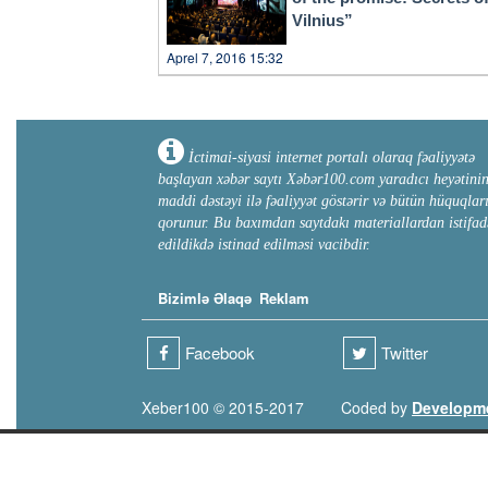
Vilnius”
Aprel 7, 2016 15:32
İctimai-siyasi internet portalı olaraq fəaliyyətə
başlayan xəbər saytı Xəbər100.com yaradıcı heyətini
maddi dəstəyi ilə fəaliyyət göstərir və bütün hüquqlar
qorunur. Bu baxımdan saytdakı materiallardan istifad
edildikdə istinad edilməsi vacibdir.
Bizimlə Əlaqə
Reklam
Facebook
Twitter
Xeber100 © 2015-2017
Coded by
Developm