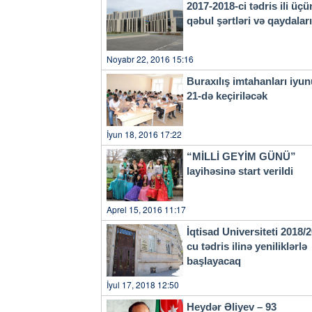
2017-2018-ci tədris ili üçü
qəbul şərtləri və qaydala
Noyabr 22, 2016 15:16
Buraxılış imtahanları iyu
21-də keçiriləcək
İyun 18, 2016 17:22
“MİLLİ GEYİM GÜNÜ”
layihəsinə start verildi
Aprel 15, 2016 11:17
İqtisad Universiteti 2018/
cu tədris ilinə yeniliklərlə
başlayacaq
İyul 17, 2018 12:50
Heydər Əliyev – 93