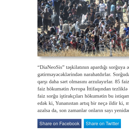
“DiaNeoSis” təşkilatının apardığı sorğuya ə
gətirməyəcəklərindən narahatdırlar. Sorğuda
qarşı daha sərt olmasını arzulayırlar. 85 fa
faiz hökumətin Avropa İttifaqından tezliklə
faiz sorğu iştirakçıları hökumətin bu istiq
edək ki, Yunanıstan artıq bir neçə ildir ki, 
azalsa da, son zamanlar onların sayı yeni
Share on Facebook
Share on Twitter