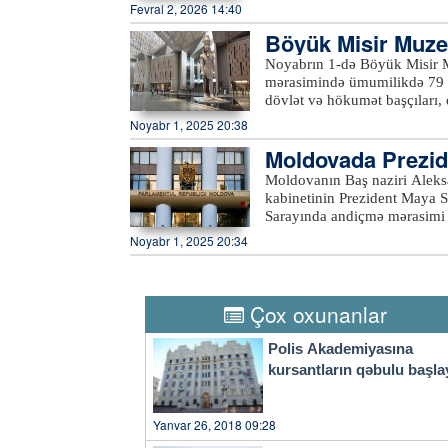
nəqliyyat, müdafiə sənayesi, 
Fevral 2, 2026 14:40
əməkdaşlığın gücləndirilməsi
Böyük Misir Muzey
çoxtərəfli platformalarda, xü
əməkdaşlığın gücləndirilməsi
ək
Noyabrın 1-də Böyük Misir Mu
Orta Dəhliz boyunca nəqliyyat
mərasimində ümumilikdə 79 d
ticarət dövriyyəsini ildə 15 m
dövlət və hökumət başçıları, e
nazirlərinin ikitərəfli görüşü
Tədbirin keçiriləcəyi Gizada
Noyabr 1, 2025 20:38
vəziyyətinə gətirilib. Açılış 
Moldovada Prezid
yanaşı yolboyu dalğalanır. G
Böyük Misir Muzeyinin təməl
Moldovanın Baş naziri Aleks
kvadrat metrə yaxındır. Mədə
kabinetinin Prezident Maya S
eksponat saxlanılır. Tarixdə 
Sarayında andiçmə mərasimi 
şəkildə nümayiş olunur. Misi
müavini daxildir. Hökumətin 
Noyabr 1, 2025 20:34
gözləyir.xeber100.com
vəzifələrini qoruyanlar daxi
Respublikasını yaxın illərdə
komandadır. Moldova hökumətinin yeni üzvləri and içdikdən sonra Prezident Maya Sandu
çıxış edərək ölkənin iqtisadi
Çox oxunanlar
verib.xeber100.com
Polis Akademiyasına
kursantların qəbulu başla
Yanvar 26, 2018 09:28