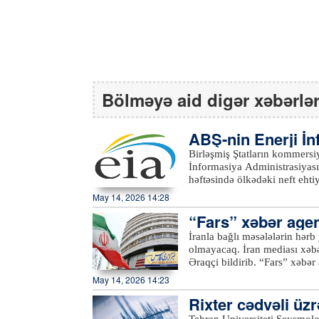
Bölməyə aid digər xəbərlə
ABŞ-nin Enerji İ
tı əsasında…
Birləşmiş Ştatların kommersiya xam neft eh
İnformasiya Administrasiyasının (EIA) məl
həftəsində ölkədəki neft eht
barel olub. Bazar proqnozları
May 14, 2026 14:28
Birləşmiş Ştatların kommersiy
“Fars” xəbər agent
milyon 600 min barel geriləy
isə hesabat həftəsində 4 mil
olmayacaq
İranla bağlı məsələlərin hərb 
edib.xeber100.com
olmayacaq. İran mediası xəbər verir ki, bu barədə cümə axşamı xarici işlər naziri Abbas
Əraqçi bildirib. “Fars” xəbər agentliyinin məlumatına görə, Hindistanda keçirilən “BRICS
2026” xarici işlər nazirlərini
May 14, 2026 14:23
müddətdə iki dəfə ABŞ və İsrail tərəfin
Rixter cədvəli üz
əməkdaşlıq və dayanıqlılıq ü
başlayan və hazırda atəşkəs rej