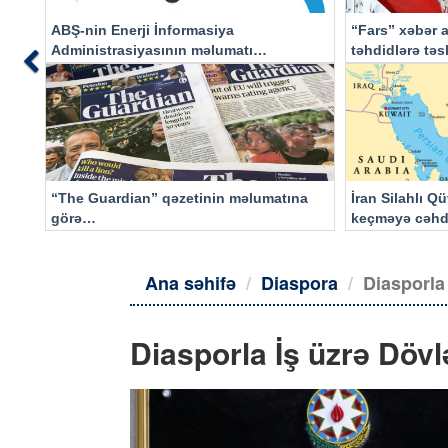
ABŞ-nin Enerji İnformasiya
“Fars” xəbər a
Administrasiyasının məlumatı
təhdidlərə tə
Previous
əsasında…
“The Guardian” qəzetinin məlumatına
İran Silahlı Q
görə…
keçməyə cəhd
qalacaq
Ana səhifə
Diaspora
Diasporla
Diasporla İş üzrə Döv