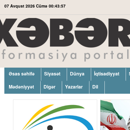
07 Avqust 2026 Cümə
00:43:58
Əsas səhifə
Siyasət
Dünya
İqtisadiyyat
Mədəniyyət
Digər
Yazarlar
Dil