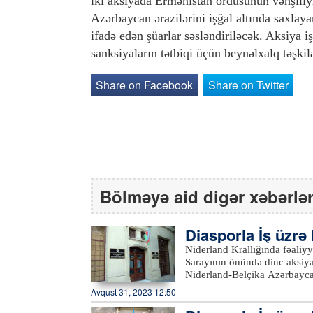
iki aksiyada Ermənistan ordusunun vəhşiliyi
Azərbaycan ərazilərini işğal altında saxlaya
ifadə edən şüarlar səsləndiriləcək. Aksiya i
sanksiyaların tətbiqi üçün beynəlxalq təşki
Share on Facebook
Share on Twitter
Bölməyə aid digər xəbərlə
Diasporla İş üzrə
a…
Niderland Krallığında fəaliy
Sarayının önündə dinc aksiya keçiriblər. Diasporla İş üzrə Dövlət 
Niderland-Belçika Azərbayca
Azərbaycanlı Qadınlar Birliyin
Avqust 31, 2023 12:50
qəsbkar və təcavüzkar siyasə
hərbi və informasiya yönüml