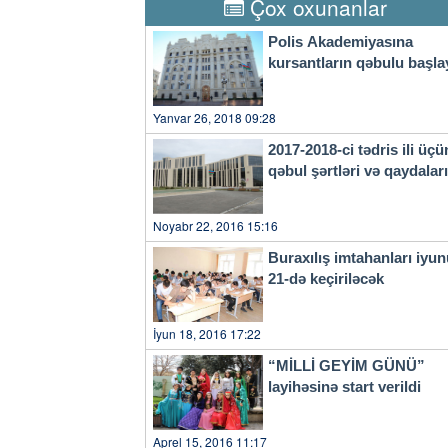
Çox oxunanlar
yaradılması və tarixi barədə
vurğulayıb.xeber100.com
Polis Akademiyasına
kursantların qəbulu başla
Yanvar 26, 2018 09:28
2017-2018-ci tədris ili üçü
qəbul şərtləri və qaydala
Noyabr 22, 2016 15:16
Buraxılış imtahanları iyu
21-də keçiriləcək
İyun 18, 2016 17:22
“MİLLİ GEYİM GÜNÜ”
layihəsinə start verildi
Aprel 15, 2016 11:17