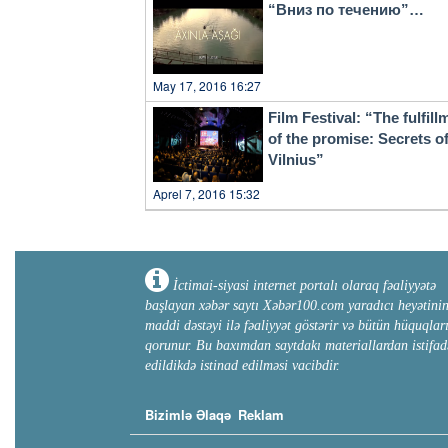
“Вниз по течению”…
May 17, 2016 16:27
Film Festival: “The fulfill
of the promise: Secrets o
Vilnius”
Aprel 7, 2016 15:32
İctimai-siyasi internet portalı olaraq fəaliyyətə
başlayan xəbər saytı Xəbər100.com yaradıcı heyətini
maddi dəstəyi ilə fəaliyyət göstərir və bütün hüquqlar
qorunur. Bu baxımdan saytdakı materiallardan istifad
edildikdə istinad edilməsi vacibdir.
Bizimlə Əlaqə
Reklam