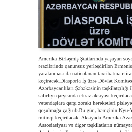
Amerika Birləşmiş Ştatlarında yaşayan soyd
ərazilərində qanunsuz yerləşdirilən Ermənis
yaralanması ilə nəticələnən təxribatına eti
keçirəcək.Diasporla İş üzrə Dövlət Komitə
Azərbaycanlıları Şəbəkəsinin təşkilatçılığı
səfirliyi qarşısında etiraz aksiyası keçiri
vətəndaşlara qarşı zorakı hərəkətləri pisləy
qoşulmağa çağırıb.Bu gün, həmçinin Nyu-Yo
mitinqi keçiriləcək. Aksiyada Amerika Azə
Assosiasiyası və digər təşkilatların nümayə