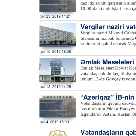
sakinlərini qəbul edəcək.Qə
qaz itkilərinin qarşısının alı
Naftalan sukanal sahələrinin 
10:00-dan təmir işləri başa 
təchizatı və kanalizasiya xid
dayandırılıb. Samux rayonunda
İyul 23, 2019 11:21
Gəncə, Samux, Göygöl, Daşkə
məqsədilə bir qrup abonentin 
sahələrinə, həmçinin 431-47
Vergilər naziri v
ki, bu barədə “Azəriqaz” İst
“
office@azersu.az
” elektron
Vergilər naziri Mikayıl Cabb
İdarəsinin inzibati binasında
sakinlərini qəbul edəcək.Ve
Azərtac-a bildirilib ki, qəb
İyul 15, 2019 18:58
10 saylı Ərazi Vergilər İdarə
Əmlak Məsələləri 
habelə İsmayıllı, Balakən və
etməklə, eləcə də Vergilər N
b
Əmlak Məsələləri Dövlət Kom
keçə bilərlər.xeber100.com
vətəndaş qəbulu keçirib.Komi
iyulun 13-də Göyçay rayonu
isə Ucar rayonunda vətəndaş
İyul 13, 2019 14:25
struktur bölmə rəhbərlərinin 
“Azəriqaz” İB-nin 
müraciətlər diqqətlə dinlənil
müraciətlər nəzarətə götürül
dinləyib
Vətəndaşların qəbulu cədvəli
ilə bağlı komitə sədri tərəfin
baş direktoru Əkbər Hacıyev 
komitənin fəaliyyət istiqamət
İsgəndərov Astara, Ruslan Əl
göndərilməsi üçün qeydiyyata
a bildirilib ki, qəbulda Lənk
İyul 4, 2019 15:39
mövzuları əsasən daşınmaz əm
vətəndaşların müraciətlərinə 
torpaqlardan faktiki istifadə 
Vətəndaşların qə
məntəqələrinin qazlaşdırılması
uçotuna alınması, ölçülərinin
məsələlərlə bağlı olub.“Azəri