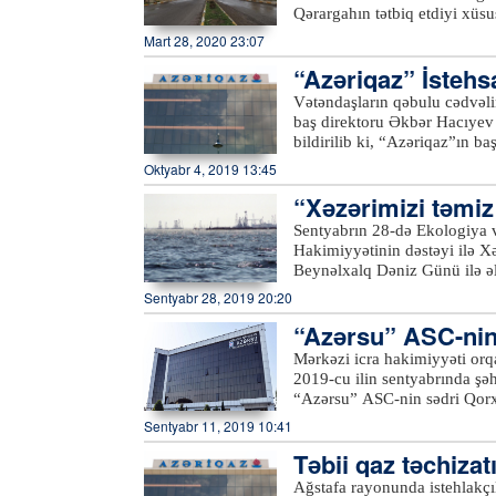
ilin aprelində “Azersky” pey
Qərargahın tətbiq etdiyi xüsus
Qafqazda ilk və yeganə pey
normalara qeyd-şərtsiz əməl 
Mart 28, 2020 23:07
coğrafi kəşfiyyat sahələri ü
xəbər verir ki, bu məqsədlə
telekommunikasiya peyki ola
“Azəriqaz” İstehs
2-3 nəfərdən ibarət qruplar ya
“Azersky” və “Azerspace-2”
söhbət edir, karantin rejimini
Vətəndaşların qəbulu cədvəli
əhalini küçə və meydanlardan
baş direktoru Əkbər Hacıyev
keçdiyi küçələrdə, meydanlarda
bildirilib ki, “Azəriqaz”ın b
obyektlərinin ətrafında, çoxmə
Ruslan Əliyev isə Şirvan şəh
Oktyabr 4, 2019 13:45
avtobus və taksi dayanacaqları
dinləyiblər. Qəbula gələn sak
“Xəzərimizi təmiz 
xətlərinin yerinin dəyişdirilmə
Hər bir vətəndaşın müraciəti 
Sentyabrın 28-də Ekologiya v
həlli barədə müvafiq struktur
Hakimiyyətinin dəstəyi ilə X
Beynəlxalq Dəniz Günü ilə əl
keçirilib.Azərtac-ın bölgə mü
Sentyabr 28, 2019 20:20
tullantılarından təmizlənərək
“Azərsu” ASC-nin 
və Təbii Sərvətlər Nazirliyin
nazirliyin digər yerli qurum
Mərkəzi icra hakimiyyəti orqa
Şəhər Mənzil-Kommunal İdarəs
2019-cu ilin sentyabrında şə
ümumilikdə, 100-dən çox kön
“Azərsu” ASC-nin sədri Qor
Samux və Kəlbəcərdən olan və
Sentyabr 11, 2019 10:41
sentyabrın 19-da “Azərsu” s
Təbii qaz təchiza
Göygöl və Daşkəsən rayonları
müavini Etibar Məmmədov Naf
Ağstafa rayonunda istehlakçıl