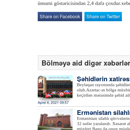
ümumi göstəricisindən 2,4 dəfə çoxdur.xe
Share on Facebook
Share on Twitter
Bölməyə aid digər xəbərlə
Şəhidlərin xatirəs
şı olub
Beyləqan rayonunda şəhidlərin
olub.Azərtac-ın bölgə müxbir
keçirilən mərasimdə şəhid ail
iştirak ediblər. Çıxışlarda ö
Aprel 6, 2021 09:57
kimi düşən Vətən müharibəs
Ermənistan silahlı
şanlı Qələbədən, şəhidlərin 
danışılıb.Şəhidlərin xatirəsi
ə tutublar
Ermənistan silahlı qüvvələrini
olunub, həm Birinci, həm də 
32 nəfər yaralanıb. Xəsarət a
Ermənistan silahlı bölmələri
müxbiri Banu ilə onun müalic