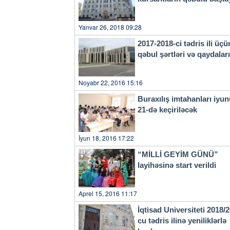
Yanvar 26, 2018 09:28
2017-2018-ci tədris ili üçü
qəbul şərtləri və qaydala
Noyabr 22, 2016 15:16
Buraxılış imtahanları iyu
21-də keçiriləcək
İyun 18, 2016 17:22
“MİLLİ GEYİM GÜNÜ”
layihəsinə start verildi
Aprel 15, 2016 11:17
İqtisad Universiteti 2018/
cu tədris ilinə yeniliklərlə