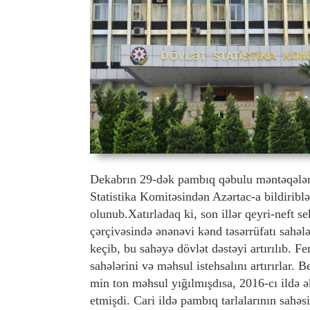
Dekabrın 29-dək pambıq qəbulu məntəqələri
Statistika Komitəsindən Azərtac-a bildiribl
olunub.Xatırladaq ki, son illər qeyri-neft se
çərçivəsində ənənəvi kənd təsərrüfatı sahəl
keçib, bu sahəyə dövlət dəstəyi artırılıb. F
sahələrini və məhsul istehsalını artırırlar. 
min ton məhsul yığılmışdısa, 2016-cı ildə ə
etmişdi. Cari ildə pambıq tarlalarının sahəs