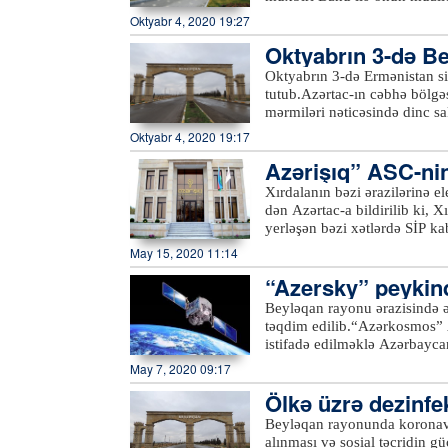
dünyasını dəyişən dinc sakin
deyib ki, hadisə səhər saatlar
Oktyabr 4, 2020 19:27
məlumatları əks etdirən monit
idik. Qardaşım, anam, nənəm
istifadəyə verilib.xeber100.
Oktyabrın 3-də Bey
yaralandım”.Qeyd edək ki, er
1949-cu il tarixli Cenevrə K
utulub
Oktyabrın 3-də Ermənistan sil
Təhlükəsizlik Şurasının qəra
tutub.Azərtac-ın cəbhə bölgə
aparıldığı bölgəyə aidiyyəti
mərmiləri nəticəsində dinc sa
əhalisinin sıx yaşadığı mənt
zərər vurulub. 1976-cı il təv
Oktyabr 4, 2020 19:17
bacısı 1998-ci il təvəllüdlü 
Azərişıq” ASC-ni
mərmilərinin düşməsi nəticəsi
şəhərin müxtəlif yerlərinə dü
Xırdalanın bəzi ərazilərinə el
sakinləri Balakişiyev Etibar 
dən Azərtac-a bildirilib ki, X
müxtəlif dərəcəli bədən xəsarə
yerləşən bəzi xətlərdə SİP ka
evlərinə külli miqdarda ziy
aparılacağından mayın 15-də
May 15, 2020 11:14
prinsiplərini kobud şəkildə p
Adıgözəlov, “28 May” və R.Ax
təcavüzkar Ermənistanın hərbi-
“Azersky” peykind
olacaq.xeber100.com
qüvvələrinin Azərbaycanın ya
Beyləqan rayonu ərazisində ə
şəxslərin sayı 22-yə, xəsarət
təqdim edilib.“Azərkosmos” A
ordusunun intensiv ağır artil
istifadə edilməklə Azərbaycan
dəyib.xeber100.com
davamlı olaraq monitorinqlər 
May 7, 2020 09:17
əkin sahələrini əks etdirən b
Ölkə üzrə dezinfe
kənd təsərrüfatı bitkilərini
bitkilərinin məhsuldarlığının
əndirilib
Beyləqan rayonunda koronavi
imkanlarını planlaşdırmağa i
alınması və sosial təcridin g