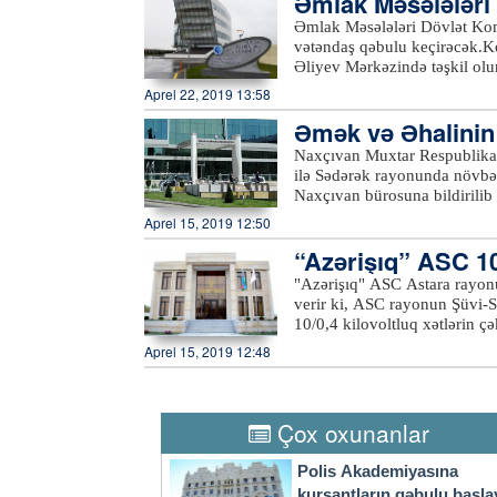
Əmlak Məsələləri 
əcək
Əmlak Məsələləri Dövlət Kom
vətəndaş qəbulu keçirəcək.Ko
Əliyev Mərkəzində təşkil ol
rayonlarından olan vətəndaşl
Aprel 22, 2019 13:58
Komitəsi fəaliyyət prinsipinə
Əmək və Əhalinin S
çevik olaraq cavablandırır.
Qəbul zamanı komitənin fəali
ığı ilə…
Naxçıvan Muxtar Respublikası
dövlət əmlakının özəlləşdiril
ilə Sədərək rayonunda növbət
kimi müraciətlərə baxılacaq. 
Naxçıvan bürosuna bildirilib
müəyyənləşdirilməsi, ünvan m
Həsən Nəsirov muxtar respubl
Aprel 15, 2019 12:50
Bildirib ki, “2016-2020-ci i
“Azərişıq” ASC 10/
artırılması üzrə Dövlət Proqr
respublikada yeni iş yerlərini
"Azərişıq" ASC Astara rayonu
yüksəldilməsinə öz töhfəsini
verir ki, ASC rayonun Şüvi-S
Hüseynov vurğulayıb ki, muxt
10/0,4 kilovoltluq xətlərin çə
fəallığın yüksəldilməsi istiq
Aprel 15, 2019 12:48
nəticəsidir ki, sərhəd bölgə
ötən dövrdə bu sahədə uğurlu 
yarmarkasına çıxarılmış boş iş
çıxarıldığı tədbirdə 13 nəfər
Çox oxunanlar
Polis Akademiyasına
kursantların qəbulu başla