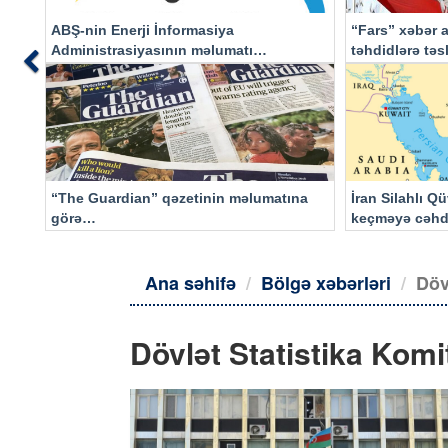
ABŞ-nin Enerji İnformasiya
“Fars” xəbər a
Administrasiyasının məlumatı
təhdidlərə tə
Previous
əsasında…
“The Guardian” qəzetinin məlumatına
İran Silahlı Q
görə…
keçməyə cəhd
qalacaq
Ana səhifə
Bölgə xəbərləri
Döv
Dövlət Statistika Kom