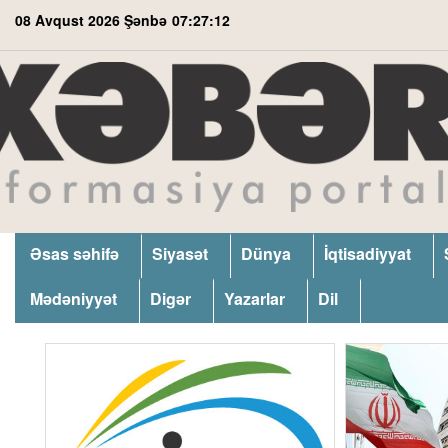
08 Avqust 2026 Şənbə
07:27:13
Əsas səhifə
Siyasət
Dünya
İqtisadiyyat
Mədəniyyət
Digər
Yazarlar
Dil