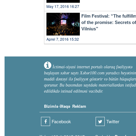
May 17, 2016 16:27
Film Festival: “The fulfill
of the promise: Secrets o
Vilnius”
Aprel 7, 2016 15:32
İctimai-siyasi internet portalı olaraq fəaliyyətə
başlayan xəbər saytı Xəbər100.com yaradıcı heyətini
maddi dəstəyi ilə fəaliyyət göstərir və bütün hüquqlar
qorunur. Bu baxımdan saytdakı materiallardan istifad
edildikdə istinad edilməsi vacibdir.
Bizimlə Əlaqə
Reklam
Facebook
Twitter