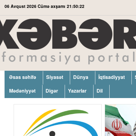
06 Avqust 2026 Cümə axşamı
21:50:23
Əsas səhifə
Siyasət
Dünya
İqtisadiyyat
Mədəniyyət
Digər
Yazarlar
Dil