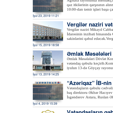
Ağstafa rayonunda istehlakçıl
sakinlərini qəbul edəcək.Qə
qaz itkilərinin qarşısının alı
Naftalan sukanal sahələrinin 
10:00-dan təmir işləri başa 
təchizatı və kanalizasiya xid
dayandırılıb. Samux rayonunda
İyul 23, 2019 11:21
Gəncə, Samux, Göygöl, Daşkə
məqsədilə bir qrup abonentin 
sahələrinə, həmçinin 431-47
Vergilər naziri v
ki, bu barədə “Azəriqaz” İst
“
office@azersu.az
” elektron
Vergilər naziri Mikayıl Cabb
İdarəsinin inzibati binasında
sakinlərini qəbul edəcək.Ve
Azərtac-a bildirilib ki, qəb
İyul 15, 2019 18:58
10 saylı Ərazi Vergilər İdarə
Əmlak Məsələləri 
habelə İsmayıllı, Balakən və
etməklə, eləcə də Vergilər N
b
Əmlak Məsələləri Dövlət Kom
keçə bilərlər.xeber100.com
vətəndaş qəbulu keçirib.Komi
iyulun 13-də Göyçay rayonu
isə Ucar rayonunda vətəndaş
İyul 13, 2019 14:25
struktur bölmə rəhbərlərinin 
“Azəriqaz” İB-nin 
müraciətlər diqqətlə dinlənil
müraciətlər nəzarətə götürül
dinləyib
Vətəndaşların qəbulu cədvəli
ilə bağlı komitə sədri tərəfin
baş direktoru Əkbər Hacıyev 
komitənin fəaliyyət istiqamət
İsgəndərov Astara, Ruslan Əl
göndərilməsi üçün qeydiyyata
a bildirilib ki, qəbulda Lənk
İyul 4, 2019 15:39
mövzuları əsasən daşınmaz əm
vətəndaşların müraciətlərinə 
torpaqlardan faktiki istifadə 
Vətəndaşların qə
məntəqələrinin qazlaşdırılması