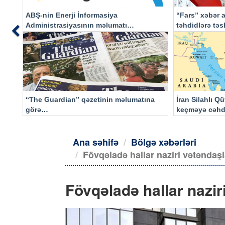
ABŞ-nin Enerji İnformasiya
“Fars” xəbər a
Administrasiyasının məlumatı
təhdidlərə tə
Previous
əsasında…
“The Guardian” qəzetinin məlumatına
İran Silahlı Q
görə…
keçməyə cəhd
qalacaq
Ana səhifə
Bölgə xəbərləri
Fövqəladə hallar naziri vətəndaş
Fövqəladə hallar nazir