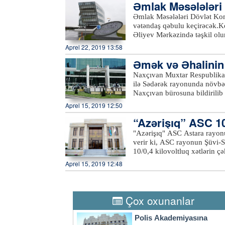
Əmlak Məsələləri 
xətlərində aparılan yenidənq
əcək
Əmlak Məsələləri Dövlət Kom
vətəndaş qəbulu keçirəcək.Ko
Əliyev Mərkəzində təşkil ol
rayonlarından olan vətəndaşl
Aprel 22, 2019 13:58
Komitəsi fəaliyyət prinsipinə
Əmək və Əhalinin S
çevik olaraq cavablandırır.
Qəbul zamanı komitənin fəali
ığı ilə…
Naxçıvan Muxtar Respublikası
dövlət əmlakının özəlləşdiril
ilə Sədərək rayonunda növbət
kimi müraciətlərə baxılacaq. 
Naxçıvan bürosuna bildirilib
müəyyənləşdirilməsi, ünvan m
Həsən Nəsirov muxtar respubl
Aprel 15, 2019 12:50
Bildirib ki, “2016-2020-ci i
“Azərişıq” ASC 10/
artırılması üzrə Dövlət Proqr
respublikada yeni iş yerlərini
"Azərişıq" ASC Astara rayonu
yüksəldilməsinə öz töhfəsini
verir ki, ASC rayonun Şüvi-S
Hüseynov vurğulayıb ki, muxt
10/0,4 kilovoltluq xətlərin çə
fəallığın yüksəldilməsi istiq
Aprel 15, 2019 12:48
nəticəsidir ki, sərhəd bölgə
ötən dövrdə bu sahədə uğurlu 
yarmarkasına çıxarılmış boş iş
çıxarıldığı tədbirdə 13 nəfər
Çox oxunanlar
Polis Akademiyasına