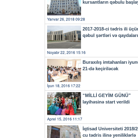
kursantların qəbulu başla
Yanvar 26, 2018 09:28
2017-2018-ci tədris ili üçü
qəbul şərtləri və qaydala
Noyabr 22, 2016 15:16
Buraxılış imtahanları iyu
21-də keçiriləcək
İyun 18, 2016 17:22
“MİLLİ GEYİM GÜNÜ”
layihəsinə start verildi
Aprel 15, 2016 11:17
İqtisad Universiteti 2018/
cu tədris ilinə yeniliklərlə