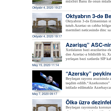
müxbiri Banu ilə onun müalic
dünyasını dəyişən dinc sakin
deyib ki, hadisə səhər saatlar
Oktyabr 4, 2020 19:27
məlumatları əks etdirən monit
idik. Qardaşım, anam, nənəm
istifadəyə verilib.xeber100.
Oktyabrın 3-də Bey
yaralandım”.Qeyd edək ki, er
1949-cu il tarixli Cenevrə K
utulub
Oktyabrın 3-də Ermənistan sil
Təhlükəsizlik Şurasının qəra
tutub.Azərtac-ın cəbhə bölgə
aparıldığı bölgəyə aidiyyəti
mərmiləri nəticəsində dinc sa
əhalisinin sıx yaşadığı mənt
zərər vurulub. 1976-cı il təv
Oktyabr 4, 2020 19:17
bacısı 1998-ci il təvəllüdlü 
Azərişıq” ASC-ni
mərmilərinin düşməsi nəticəsi
şəhərin müxtəlif yerlərinə dü
Xırdalanın bəzi ərazilərinə el
sakinləri Balakişiyev Etibar 
dən Azərtac-a bildirilib ki, X
müxtəlif dərəcəli bədən xəsarə
yerləşən bəzi xətlərdə SİP ka
evlərinə külli miqdarda ziy
aparılacağından mayın 15-də
May 15, 2020 11:14
prinsiplərini kobud şəkildə p
Adıgözəlov, “28 May” və R.Ax
təcavüzkar Ermənistanın hərbi-
“Azersky” peykind
olacaq.xeber100.com
qüvvələrinin Azərbaycanın ya
Beyləqan rayonu ərazisində ə
şəxslərin sayı 22-yə, xəsarət
təqdim edilib.“Azərkosmos” A
ordusunun intensiv ağır artil
istifadə edilməklə Azərbaycan
dəyib.xeber100.com
davamlı olaraq monitorinqlər 
May 7, 2020 09:17
əkin sahələrini əks etdirən b
Ölkə üzrə dezinfe
kənd təsərrüfatı bitkilərini
bitkilərinin məhsuldarlığının
əndirilib
Beyləqan rayonunda koronavi
imkanlarını planlaşdırmağa i