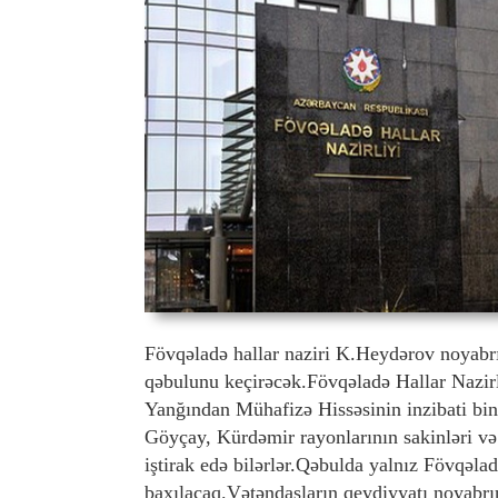
Fövqəladə hallar naziri K.Heydərov noyabrı
qəbulunu keçirəcək.Fövqəladə Hallar Nazirl
Yanğından Mühafizə Hissəsinin inzibati bin
Göyçay, Kürdəmir rayonlarının sakinləri v
iştirak edə bilərlər.Qəbulda yalnız Fövqəlad
baxılacaq.Vətəndaşların qeydiyyatı noyabr