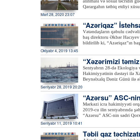
alınması və sosial təcridin g
ilin aprelində “Azersky” pey
Qərargahın tətbiq etdiyi xüsus
Qafqazda ilk və yeganə pey
normalara qeyd-şərtsiz əməl 
Mart 28, 2020 23:07
coğrafi kəşfiyyat sahələri ü
xəbər verir ki, bu məqsədlə
telekommunikasiya peyki ola
“Azəriqaz” İstehs
2-3 nəfərdən ibarət qruplar ya
“Azersky” və “Azerspace-2”
söhbət edir, karantin rejimini
Vətəndaşların qəbulu cədvəli
əhalini küçə və meydanlardan
baş direktoru Əkbər Hacıyev
keçdiyi küçələrdə, meydanlarda
bildirilib ki, “Azəriqaz”ın b
obyektlərinin ətrafında, çoxmə
Ruslan Əliyev isə Şirvan şəh
Oktyabr 4, 2019 13:45
avtobus və taksi dayanacaqları
dinləyiblər. Qəbula gələn sak
“Xəzərimizi təmiz 
xətlərinin yerinin dəyişdirilmə
Hər bir vətəndaşın müraciəti 
Sentyabrın 28-də Ekologiya v
həlli barədə müvafiq struktur
Hakimiyyətinin dəstəyi ilə X
Beynəlxalq Dəniz Günü ilə əl
keçirilib.Azərtac-ın bölgə mü
Sentyabr 28, 2019 20:20
tullantılarından təmizlənərək
“Azərsu” ASC-nin 
və Təbii Sərvətlər Nazirliyin
nazirliyin digər yerli qurum
Mərkəzi icra hakimiyyəti orqa
Şəhər Mənzil-Kommunal İdarəs
2019-cu ilin sentyabrında şə
ümumilikdə, 100-dən çox kön
“Azərsu” ASC-nin sədri Qor
Samux və Kəlbəcərdən olan və
Sentyabr 11, 2019 10:41
sentyabrın 19-da “Azərsu” s
Təbii qaz təchiza
Göygöl və Daşkəsən rayonları
müavini Etibar Məmmədov Naf