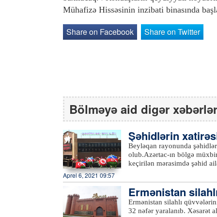
Mühafizə Hissəsinin inzibati binasında ba
Share on Facebook
Share on Twitter
Bölməyə aid digər xəbərlə
Şəhidlərin xatirəs
şı olub
Beyləqan rayonunda şəhidlərin
olub.Azərtac-ın bölgə müxbir
keçirilən mərasimdə şəhid ail
iştirak ediblər. Çıxışlarda ö
Aprel 6, 2021 09:57
kimi düşən Vətən müharibəs
Ermənistan silahlı
şanlı Qələbədən, şəhidlərin 
danışılıb.Şəhidlərin xatirəsi
ə tutublar
Ermənistan silahlı qüvvələrini
olunub, həm Birinci, həm də 
32 nəfər yaralanıb. Xəsarət a
Ermənistan silahlı bölmələri