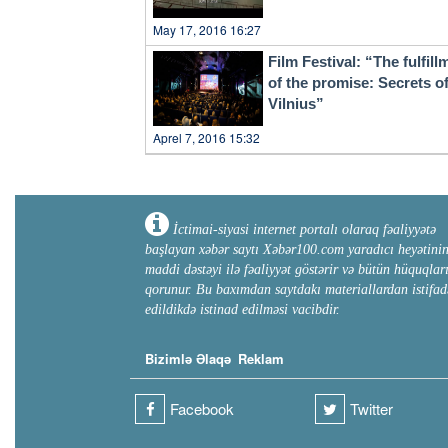
May 17, 2016 16:27
Film Festival: “The fulfill
of the promise: Secrets o
Vilnius”
Aprel 7, 2016 15:32
İctimai-siyasi internet portalı olaraq fəaliyyətə
başlayan xəbər saytı Xəbər100.com yaradıcı heyətini
maddi dəstəyi ilə fəaliyyət göstərir və bütün hüquqlar
qorunur. Bu baxımdan saytdakı materiallardan istifad
edildikdə istinad edilməsi vacibdir.
Bizimlə Əlaqə
Reklam
Facebook
Twitter