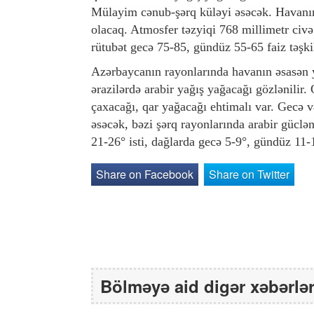
Mülayim cənub-şərq küləyi əsəcək. Havanın
olacaq. Atmosfer təzyiqi 768 millimetr civ
rütubət gecə 75-85, gündüz 55-65 faiz təşki
Azərbaycanın rayonlarında havanın əsasən 
ərazilərdə arabir yağış yağacağı gözlənilir.
çaxacağı, qar yağacağı ehtimalı var. Gecə 
əsəcək, bəzi şərq rayonlarında arabir güc
21-26° isti, dağlarda gecə 5-9°, gündüz 11-
Share on Facebook
Share on Twitter
Bölməyə aid digər xəbərlə