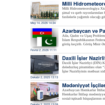
Milli Hidrometeor
lı olacağı gözlənil
Milli Hidrometeorologiya Xi
şimal və qərb rayonlarından 
fasilələrlə yağıntılı olacağı g
olacağı, şimşək çaxacağı, dol
May 14, 2026 14:34
Yağıntılarla əlaqədar çaylard
Azərbaycan və Pa
keçəcəyi istisna olunmur.xe
müzakirə edilib
Ailə, Qadın və Uşaq Problem
İslam Respublikasının Federal
görüş keçirib. Görüş Misir Ə
“Dini və media diskursundan
Fevral 2, 2026 11:11
qorunması və təşviqinə təsiri”
Daxili İşlər Nazir
Qadın və Uşaq Problemləri üz
Muradova Azərbaycan ilə Paki
at keçirib
Daxili İşlər Nazirliyi (DİN)
münasibətlərinin müxtəlif sah
dələduzluq piramidası olan “
istiqamətlərində uğurla inki
İşlər Nazirliyinin mətbuat xid
genişləndirilməsinin və inst
keçirdiyi əməliyyat-texniki t
Dekabr 2, 2025 13:13
Görüş zamanı tərəflər gələcək
Əli Qarazadə, 35 yaşlı Sami
qarşılıqlı əlaqələrin dərinləş
Mədəniyyət İşçiləri
saxlanılıblar. Araşdırmalarl
aparıblar.xeber100.com
şəbəkələrində yaratdıqları q
yət yolunda
Azərbaycan Həmkarlar İttifaql
kriptovalyuta formasında yat
Həmkarlar İttifaqı mədəniyyə
yalan vədlər veriblər. Saxlan
sosial-iqtisadi hüquqlarının m
cəlb etmək məqsədilə zərərçə
1905-ci ildə “Çapçılar İttifa
Dekabr 2, 2025 13:09
simvolik məbləğlərdə ödənişlə