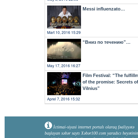
Messi influenzato…
Mart 10, 2016 15:29
“Вниз по течению”…
May 17, 2016 16:27
Film Festival: “The fulfill
of the promise: Secrets o
Vilnius”
Aprel 7, 2016 15:32
İctimai-siyasi internet portalı olaraq fəaliyyətə
başlayan xəbər saytı Xəbər100.com yaradıcı heyətini