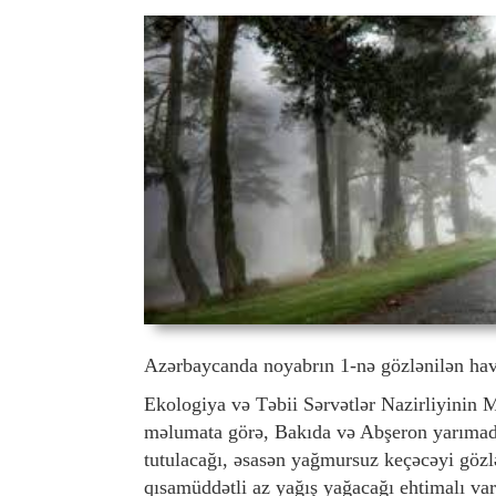
Azərbaycanda noyabrın 1-nə gözlənilən hav
Ekologiya və Təbii Sərvətlər Nazirliyinin 
məlumata görə, Bakıda və Abşeron yarımadas
tutulacağı, əsasən yağmursuz keçəcəyi gözl
qısamüddətli az yağış yağacağı ehtimalı var