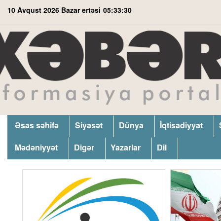
10 Avqust 2026 Bazar ertəsi
05:33:31
Əsas səhifə
Siyasət
Dünya
İqtisadiyyat
Mədəniyyət
Digər
Yazarlar
Dil