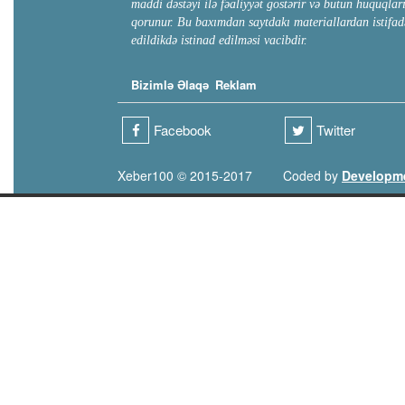
maddi dəstəyi ilə fəaliyyət göstərir və bütün hüquqlar
qorunur. Bu baxımdan saytdakı materiallardan istifad
edildikdə istinad edilməsi vacibdir.
Bizimlə Əlaqə
Reklam
Facebook
Twitter
Xeber100 © 2015-2017
Coded by
Developm