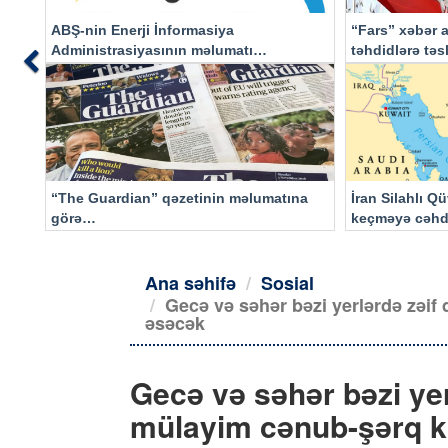
ABŞ-nin Enerji İnformasiya
“Fars” xəbər a
Administrasiyasının məlumatı
təhdidlərə tə
Previous
əsasında…
“The Guardian” qəzetinin məlumatına
İran Silahlı Q
görə…
keçməyə cəhd
qalacaq
Ana səhifə
Sosial
Gecə və səhər bəzi yerlərdə zəi
əsəcək
Gecə və səhər bəzi ye
mülayim cənub-şərq k