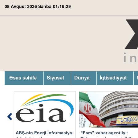
08 Avqust 2026 Şənbə
01:16:30
Əsas səhifə
Siyasət
Dünya
İqtisadiyyat
Previous
ABŞ-nin Enerji İnformasiya
“Fars” xəbər agentliyi: