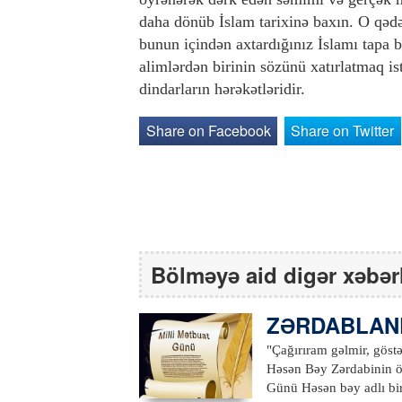
daha dönüb İslam tarixinə baxın. O qədə
bunun içindən axtardığınız İslamı tapa
alimlərdən birinin sözünü xatırlatmaq i
dindarların hərəkətləridir.
Share on Facebook
Share on Twitter
Bölməyə aid digər xəbər
ZƏRDABLAND
"Çağırıram gəlmir, göst
Həsən Bəy Zərdabinin öz
Günü Həsən bəy adlı bir