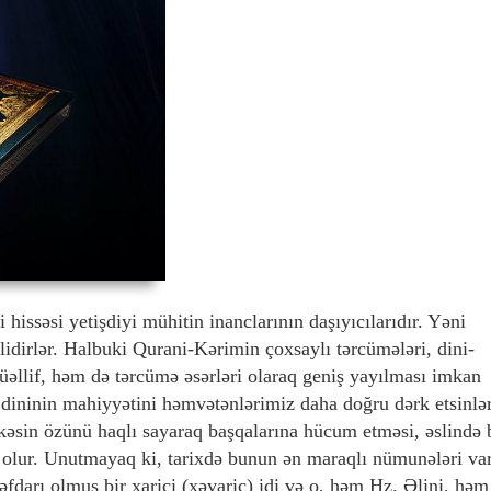
hissəsi yetişdiyi mühitin inanclarının daşıyıcılarıdır. Yəni
lidirlər. Halbuki Qurani-Kərimin çoxsaylı tərcümələri, dini-
əllif, həm də tərcümə əsərləri olaraq geniş yayılması imkan
 dininin mahiyyətini həmvətənlərimiz daha doğru dərk etsinlər
kəsin özünü haqlı sayaraq başqalarına hücum etməsi, əslində 
 olur. Unutmayaq ki, tarixdə bunun ən maraqlı nümunələri var
əfdarı olmuş bir xarici (xəvaric) idi və o, həm Hz. Əlini, həm