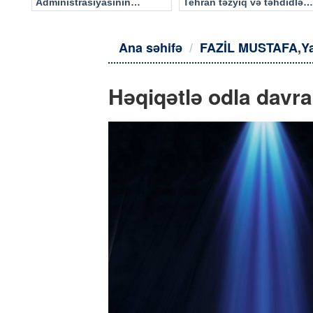
Administrasiyasının
Tehran təzyiq və təhdidlərə
məlumatı əsasında…
təslim olmayacaq
Ana səhifə
FAZİL MUSTAFA
,
Y
Həqiqətlə odla davra