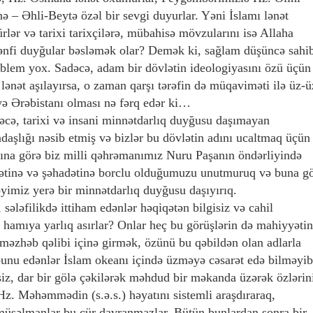
nə – Əhli-Beytə özəl bir sevgi duyurlar. Yəni İslamı lənət
lər və tarixi tarixçilərə, mübahisə mövzularını isə Allaha
mənfi duyğular bəsləmək olar? Demək ki, sağlam düşüncə sahi
oblem yox. Sadəcə, adam bir dövlətin ideologiyasını özü üçün
 lənət aşılayırsa, o zaman qarşı tərəfin də müqaviməti ilə üz-ü
yə Ərəbistanı olması nə fərq edər ki…
dəcə, tarixi və insani minnətdarlıq duyğusu daşımayan
daşlığı nəsib etmiş və bizlər bu dövlətin adını ucaltmaq üçün
ına görə biz milli qəhrəmanımız Nuru Paşanın öndərliyində
dətinə və şəhadətinə borclu olduğumuzu unutmuruq və buna g
yimiz yerə bir minnətdarlıq duyğusu daşıyırıq.
sələfilikdə ittiham edənlər həqiqətən bilgisiz və cahil
b hamıya yarlıq asırlar? Onlar heç bu görüşlərin də mahiyyətin
 məzhəb qəlibi içinə girmək, özünü bu qəbildən olan adlarla
bunu edənlər İslam okeanı içində üzməyə cəsarət edə bilməyib
iz, dar bir gölə çəkilərək məhdud bir məkanda üzərək özlərin
ə Hz. Məhəmmədin (s.ə.s.) həyatını sistemli araşdıraraq,
üsəlmanlar bu cür davranmazlar. Bütün bunlardan sonra bir