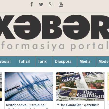
Sosial
Təhsil
Tarix
Diaspora
Media
Mədə
Rixter cədvəli üzrə 5 bal
“The Guardian” qəzetinin