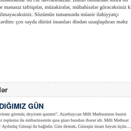
r mənasız təfriqələr, müzakirələr, mübahisələr görəcəksiniz k
 bilməyəcəksiniz. Sözümün tamamında müasir ilahiyyatçı
stərdim: çox sayda dürüst insanları dindən uzaqlaşdıran məhz
lər
IĞIMIZ GÜN
ərirəm görmür, deyirəm qanmır". Azərbaycan Milli Mətbuatının banisi
 toplumu ilə mübarizəsinin qısa şüarı bundan ibarət idi. Milli Mətbuat
 Aydınlıq Günəşi ilə bağlıdır. Gün demək, Günəşin insan həyatı üçün