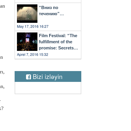
man
“Вниз по
течению”…
May 17, 2016 16:27
Film Festival: “The
fulfillment of the
promise: Secrets
of Vilnius”
Aprel 7, 2016 15:32
bn
rı,
Bizi izləyin
an,
r
x?