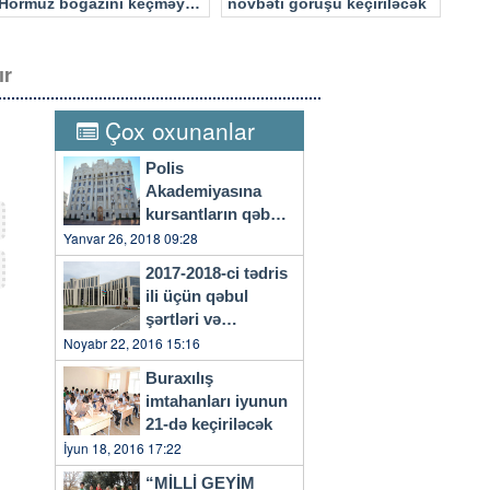
Hörmüz boğazını keçməyə
növbəti görüşü keçiriləcək
cəhd edən hücuma məruz
qalacaq
ır
Çox oxunanlar
Polis
Akademiyasına
kursantların qəbulu
başlayıb
Yanvar 26, 2018 09:28
2017-2018-ci tədris
ili üçün qəbul
şərtləri və
qaydaları…
Noyabr 22, 2016 15:16
Buraxılış
imtahanları iyunun
21-də keçiriləcək
İyun 18, 2016 17:22
“MİLLİ GEYİM