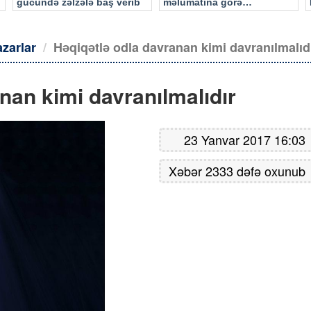
gücündə zəlzələ baş verib
məlumatına görə…
azarlar
Həqiqətlə odla davranan kimi davranılmalıd
nan kimi davranılmalıdır
23 Yanvar 2017 16:03
Xəbər 2333 dəfə oxunub