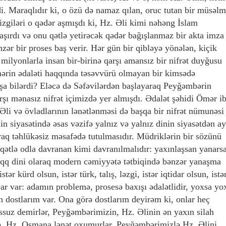
. Maraqlıdır ki, o özü də namaz qılan, oruc tutan bir müsəl
izgiləri o qədər aşmışdı ki, Hz. Əli kimi nəhəng İslam
aşırdı və onu qətlə yetirəcək qədər bağışlanmaz bir akta imza
zər bir proses baş verir. Hər gün bir qibləyə yönələn, kiçik
 milyonlarla insan bir-birinə qarşı amansız bir nifrət duyğusu
ərin ədaləti haqqında təsəvvürü olmayan bir kimsədə
şa bilərdi? Eləcə də Səfəvilərdən başlayaraq Peyğəmbərin
rşı mənasız nifrət içimizdə yer almışdı. Ədalət şəhidi Ömər i
li və övladlarının lənətlənməsi də başqa bir nifrət nümunəsi
 siyasətində əsas vəzifə yalnız və yalnız dinin siyasətdən ay
araq təhlükəsiz məsafədə tutulmasıdır. Müdriklərin bir sözünü
iqətlə odla davranan kimi davranılmalıdır: yaxınlaşsan yanars
aqq dini olaraq modern cəmiyyətə tətbiqində bənzər yanaşma
istər kürd olsun, istər türk, talış, ləzgi, istər iqtidar olsun, istə
r var: adamın problemə, prosesə baxışı ədalətlidir, yoxsa yo
 dostlarım var. Ona görə dostlarım deyirəm ki, onlar heç
uz demirlər, Peyğəmbərimizin, Hz. Əlinin ən yaxın silah
ə, Hz. Osmana lənət oxumurlar, Peyğəmbərimizlə Hz. Əlini