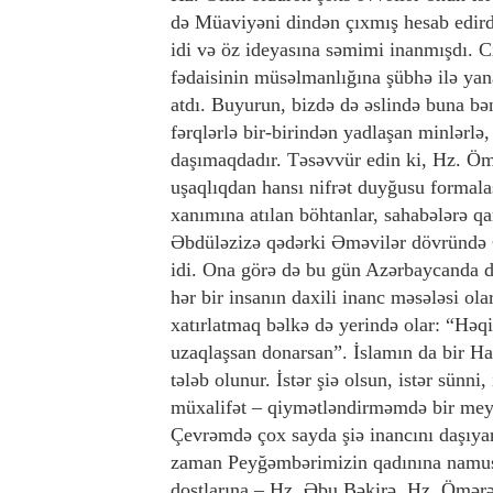
də Müaviyəni dindən çıxmış hesab edirdi
idi və öz ideyasına səmimi inanmışdı. C
fədaisinin müsəlmanlığına şübhə ilə yan
atdı. Buyurun, bizdə də əslində buna bən
fərqlərlə bir-birindən yadlaşan minlərlə,
daşımaqdadır. Təsəvvür edin ki, Hz. Öm
uşaqlıqdan hansı nifrət duyğusu formala
xanımına atılan böhtanlar, sahabələrə qa
Əbdüləzizə qədərki Əməvilər dövründə Ə
idi. Ona görə də bu gün Azərbaycanda din
hər bir insanın daxili inanc məsələsi ol
xatırlatmaq bəlkə də yerində olar: “Həq
uzaqlaşsan donarsan”. İslamın da bir H
tələb olunur. İstər şiə olsun, istər sünni, 
müxalifət – qiymətləndirməmdə bir meya
Çevrəmdə çox sayda şiə inancını daşıyan
zaman Peyğəmbərimizin qadınına namuss
dostlarına – Hz. Əbu Bəkirə, Hz. Ömər