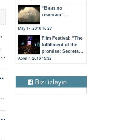
“Вниз по
течению”…
May 17, 2016 16:27
 a
Film Festival: “The
fulfillment of the
ə
promise: Secrets
da
of Vilnius”
Aprel 7, 2016 15:32
rin
ə
ən
Bizi izləyin
ə
ı
ci
m
r