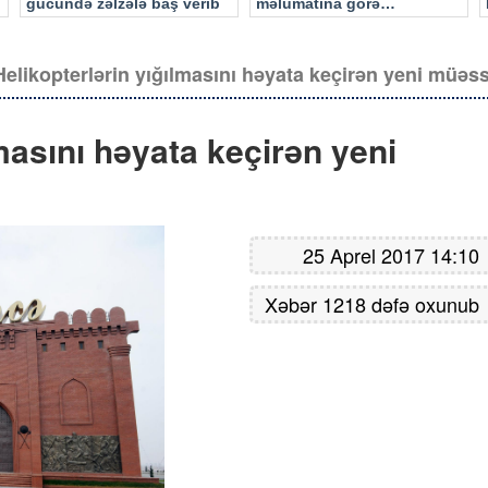
gücündə zəlzələ baş verib
məlumatına görə…
Helikopterlərin yığılmasını həyata keçirən yeni müəs
lmasını həyata keçirən yeni
25 Aprel 2017 14:10
Xəbər 1218 dəfə oxunub