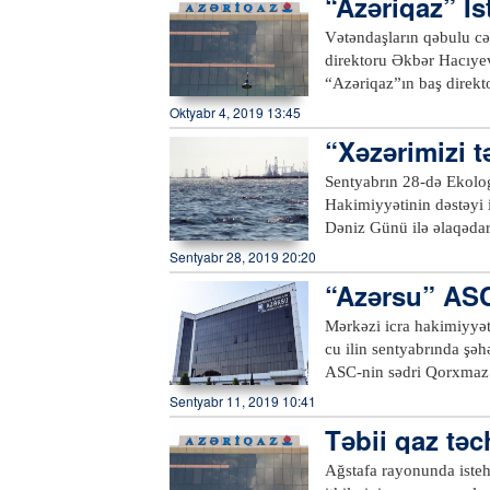
“Azəriqaz” İs
olan “Azerspace-1”, Ye
yaradılıb. Onlar ictimai 
operatorudur.xeber100
tələbləri və davranış qa
Vətəndaşların qəbulu cə
evlərinə göndərirlər. B
direktoru Əkbər Hacıyev
inzibati idarələrdə, park
“Azəriqaz”ın baş direkt
binalarının həyətlərində
isə Şirvan şəhəri və Ha
Oktyabr 4, 2019 13:45
sakinlərin əksəriyyəti y
“Xəzərimizi t
işə qəbul və müxtəlif məs
dinlənilib. Qaldırılan m
Sentyabrın 28-də Ekolog
rəhbərlərinə tapşırıqlar
Hakimiyyətinin dəstəyi 
Dəniz Günü ilə əlaqədar 
bölgə müxbiri xəbər veri
Sentyabr 28, 2019 20:20
xüsusi torbalarla zibil 
“Azərsu” ASC
saylı Regional Ekologiya
k
Lənkəran Şəhər Yaşılla
Mərkəzi icra hakimiyyət
əməkdaşları fəallıq nüm
cu ilin sentyabrında şə
edib.xeber100.com
ASC-nin sədri Qorxmaz
Kəlbəcərdən olan vətənd
Sentyabr 11, 2019 10:41
“Azərsu” sədrinin biri
Təbii qaz tə
rayonlarının sakinləri 
Naftalan şəhərində Naft
Ağstafa rayonunda istehl
Gəncə şəhəri Heydər Əli