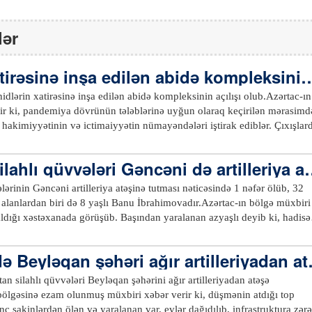
lər
tirəsinə inşa edilən abidə kompleksinin
lərin xatirəsinə inşa edilən abidə kompleksinin açılışı olub.Azərtac-ın
ir ki, pandemiya dövrünün tələblərinə uyğun olaraq keçirilən mərasimd
ra hakimiyyətinin və ictimaiyyətin nümayəndələri iştirak ediblər. Çıxışlar
ə başlanan və tarixə “44 günlük müharibə” kimi düşən Vətən
ycan Ordusunun qəhrəmanlığından, qazandığı şanlı Qələbədən, şəhidlə
lahlı qüvvələri Gəncəni də artilleriya at
a, lakin şərəfli ömür yolundan danışılıb.Şəhidlərin xatirəsinə inşa edil
 gerbi və xəritəsi əks olunub, həm Birinci, həm də İkinci Qarabağ
lərinin Gəncəni artilleriya atəşinə tutması nəticəsində 1 nəfər ölüb, 32
idlərimizin, eləcə də Ermənistan silahlı bölmələri tərəfindən Beyləqan
 alanlardan biri də 8 yaşlı Banu İbrahimovadır.Azərtac-ın bölgə müxbiri
sı nəticəsində dünyasını dəyişən dinc sakinlərin rəsmləri vurulub.
ldığı xəstəxanada görüşüb. Başından yaralanan azyaşlı deyib ki, hadisə
qında məlumatları əks etdirən monitor quraşdırılıb. Abidədə şəhidlərin
rib və ailəsi ilə birgə evdə olublar: “Səhər otaqda idik. Qardaşım, anam,
istifadəyə verilib.xeber100.com
mi atdılar evimizə düşdü. Başımdan yaralandım”.Qeyd edək ki, erməni
ə Beyləqan şəhəri ağır artilleriyadan at
üququn norma və prinsiplərini, 1949-cu il tarixli Cenevrə Konvensiyalar
ollarını, BMT-nin Təhlükəsizlik Şurasının qərar və qətnamələrini kobud
n silahlı qüvvələri Beyləqan şəhərini ağır artilleriyadan atəşə
məliyyatlarının aparıldığı bölgəyə aidiyyəti olmayan, Azərbaycanın ikin
bölgəsinə ezam olunmuş müxbiri xəbər verir ki, düşmənin atdığı top
ülki əhalisinin sıx yaşadığı məntəqələrə zərbələr endirib.xeber100.co
nc sakinlərdən ölən və yaralanan var, evlər dağıdılıb, infrastruktura zərə