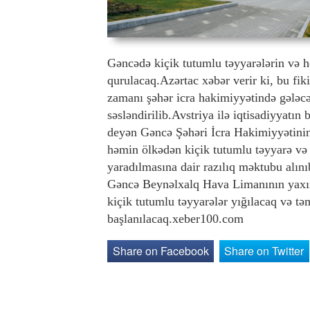
Gəncədə kiçik tutumlu təyyarələrin və h
qurulacaq.Azərtac xəbər verir ki, bu fik
zamanı şəhər icra hakimiyyətində gələcə
səsləndirilib.Avstriya ilə iqtisadiyyatın
deyən Gəncə Şəhəri İcra Hakimiyyətinin 
həmin ölkədən kiçik tutumlu təyyarə və 
yaradılmasına dair razılıq məktubu alın
Gəncə Beynəlxalq Hava Limanının yaxınl
kiçik tutumlu təyyarələr yığılacaq və tə
başlanılacaq.xeber100.com
Share on Facebook
Share on Twitter