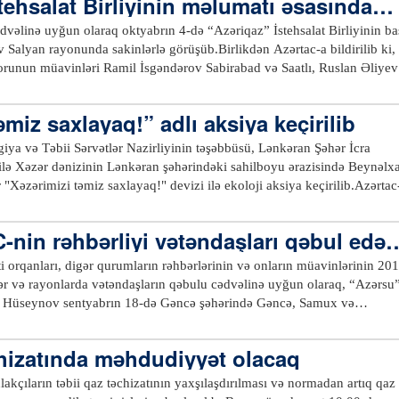
tehsalat Birliyinin məlumatı əsasında…
r səthinin məsafədən müşahidə peyki olan “Azersky” və “Azerspace-2”
yerlərdə, küçələrdə, parklarda sakinlərlə söhbət edir, karantin rejiminin
.com
ydaları barədə maarifləndirmə işi aparır, əhalini küçə və meydanlardan
dvəlinə uyğun olaraq oktyabrın 4-də “Azəriqaz” İstehsalat Birliyinin ba
eyləqan rayonunda əhalinin intensiv keçdiyi küçələrdə, meydanlarda,
 Salyan rayonunda sakinlərlə görüşüb.Birlikdən Azərtac-a bildirilib ki,
larda, küçələrdə, iri ticarət obyektlərinin ətrafında, çoxmərtəbəli yaşayış
orunun müavinləri Ramil İsgəndərov Sabirabad və Saatlı, Ruslan Əliyev
 və giriş qapılarında, avtobus və taksi dayanacaqlarında sanitar-təmizlik,
cıqabul rayonunun sakinlərinin problemlərini dinləyiblər. Qəbula gələn
tibbi-profilaktik və dezinfeksiya işləri də davam etdirilir.xeber100.com
aşayış məntəqələrinin qazlaşdırılması, qaz xətlərinin yerinin dəyişdirilmə
əmiz saxlayaq!” adlı aksiya keçirilib
ələlərlə bağlı fikirlər səsləndiriblər. Hər bir vətəndaşın müraciəti diqqət
əsələlərin qanunvericiliyə uyğun həlli barədə müvafiq strukturların
iya və Təbii Sərvətlər Nazirliyinin təşəbbüsü, Lənkəran Şəhər İcra
 verilib.xeber100.com
ilə Xəzər dənizinin Lənkəran şəhərindəki sahilboyu ərazisində Beynəlx
"Xəzərimizi təmiz saxlayaq!" devizi ilə ekoloji aksiya keçirilib.Azərtac
r ki, aksiya zamanı sahilboyu ərazilər məişət tullantılarından təmizlənə
poliqonuna daşınıb.Aksiyada Ekologiya və Təbii Sərvətlər Nazirliyinin 1
-nin rəhbərliyi vətəndaşları qəbul edəc
 və Təbii Sərvətlər İdarəsinin, nazirliyin digər yerli qurumlarının,
şdırma Müəssisəsinin və Lənkəran Şəhər Mənzil-Kommunal İdarəsinin
i orqanları, digər qurumların rəhbərlərinin və onların müavinlərinin 20
ayiş etdiriblər.Ekoloji aksiyada, ümumilikdə, 100-dən çox könüllü iştir
hər və rayonlarda vətəndaşların qəbulu cədvəlinə uyğun olaraq, “Azərsu
 Hüseynov sentyabrın 18-də Gəncə şəhərində Gəncə, Samux və
aşları qəbul edəcək.ASC-dən Azərtac-a bildirilib ki, sentyabrın 19-da
nci müavini Teyyub Cabbarov Göygöl şəhərində Göygöl və Daşkəsən
chizatında məhdudiyyət olacaq
ilə görüşəcək. Sentyabrın 20-də isə ASC sədrinin müavini Etibar Məmmə
alan, Goranboy və Xocalı rayonlarının sakinlərini qəbul edəcək.Qəbulla
akçıların təbii qaz təchizatının yaxşılaşdırılması və normadan artıq qaz
yev Mərkəzində, Göygöl və Naftalan sukanal sahələrinin inzibati