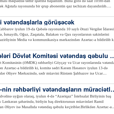
lınması məqsədilə təmir işlərinə başlanılıb. Buna görə də saat 10:00-dan
Qəbullarda sakinlərin içməli su təchizatı və kanalizasiya xidmətləri ilə
dək Ağstafa rayonunda bir qrup abonentin qaz təchizatı dayandırılıb.
axılacaq.Vətəndaşlar qəbul üçün Gəncə, Samux, Göygöl, Daşkəsən,
 təzyiqli yeraltı qaz xəttinin yenidənqurulması məqsədilə bir qrup
bəcər və Xocalı sukanal sahələrinə, həmçinin 431-47-67 (daxili 1050)
saat 11:00-dan dayandırılacaq.Azərtac xəbər verir ki, bu barədə
ri vətəndaşlarla görüşəcək
SC-yə və “
office@azersu.az
” elektron poçtu vasitəsilə müraciət edə
irliyi məlumat yayıb.xeber100.com
 Cabbarov iyulun 19-da Qəbələ rayonunda 10 saylı Ərazi Vergilər İdarəsi
ə, İsmayıllı, Oğuz, Zaqatala, Balakən və Qax rayonlarının sakinlərini
azirliyinin Media və kommunikasiya mərkəzindən Azərtac-a bildirilib k
ətəndaşlar iyulun 15-18-də Qəbələ rayonunda 10 saylı Ərazi Vergilər
nunda 13 saylı Ərazi Vergilər İdarəsinə, habelə İsmayıllı, Balakən və Q
ləri Dövlət Komitəsi vətəndaş qəbulu k
rinə xidmət mərkəzlərinə müraciət etməklə, eləcə də Vergilər Nazirliyin
zəng etməklə qeydiyyatdan keçə bilərlər.xeber100.com
t Komitəsinin (ƏMDK) rəhbərliyi Göyçay və Ucar rayonlarında vətənd
n Azərtac-a bildirilib ki, komitə sədri Kərəm Həsənov iyulun 13-də
ər Əliyev Mərkəzində, sədr müavini Rüstəm Şahbazov isə Ucar
a görüşüb.Əmlak Məsələləri Dövlət Komitəsinin müvafiq struktur bölmə
lə keçən qəbulda K.Həsənov tərəfindən bütün müraciətlər diqqətlə dinlənil
-nin rəhbərliyi vətəndaşların müraciətlə
ndəcə öz müsbət həllini tapıb. Digər müraciətlər nəzarətə götürülüb və
iliyə uyğun şəkildə həll olunması ilə bağlı komitə sədri tərəfindən
dvəlinə uyğun olaraq, iyulun 4-də “Azəriqaz” İstehsalat Birliyinin baş
ləndirilən bir neçə müraciətin komitənin fəaliyyət istiqamətinə aid olmama
 Lənkəran şəhərində, birliyin baş direktorunun müavinləri Ramil
b və digər qurumlara göndərilməsi üçün qeydiyyata alınıb.Komitə
an Əliyev isə Masallıda vətəndaş qəbulu keçiriblər.Birlikdən Azərtac-a
 müraciətlərin mövzuları əsasən daşınmaz əmlakın qeydiyyatı, dövlət
ənkəran, Lerik, Astara, Masallı və Yardımlı rayonlarından olan vətəndaşla