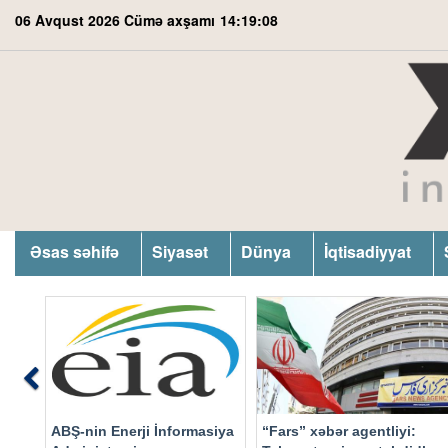
06 Avqust 2026 Cümə axşamı
14:19:08
Əsas səhifə
Siyasət
Dünya
İqtisadiyyat
Previous
ABŞ-nin Enerji İnformasiya
“Fars” xəbər agentliyi: