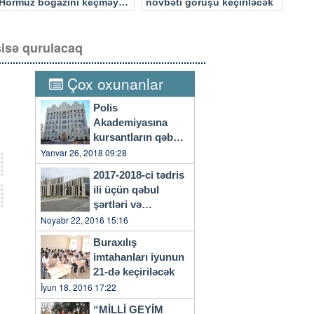
Hörmüz boğazını keçməyə
növbəti görüşü keçiriləcək
cəhd edən hücuma məruz
qalacaq
sisə qurulacaq
Çox oxunanlar
Polis
Akademiyasına
kursantların qəbulu
başlayıb
Yanvar 26, 2018 09:28
2017-2018-ci tədris
ili üçün qəbul
şərtləri və
qaydaları…
Noyabr 22, 2016 15:16
Buraxılış
imtahanları iyunun
21-də keçiriləcək
İyun 18, 2016 17:22
“MİLLİ GEYİM