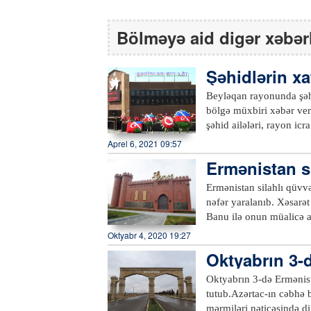
Bölməyə aid digər xəbər
Şəhidlərin xa
çılışı olub
Beyləqan rayonunda şəhid
bölgə müxbiri xəbər ver
şəhid ailələri, rayon ic
ötən il sentyabrın 27-d
Aprel 6, 2021 09:57
müharibəsindən, Azərba
Ermənistan si
gənclərə nümunə olan qıs
şinə tutublar
kompleksdə Azərbaycanın
Ermənistan silahlı qüvvə
müharibəsindən olan şəh
nəfər yaralanıb. Xəsarət
rayonunun atəşə tutulma
Banu ilə onun müalicə a
Kompleksdə şəhidlər haq
səhər saatlarında baş ve
Oktyabr 4, 2020 19:27
adını daşıyan bulaq da 
nənəm, bir də mən. Mər
Oktyabrın 3-d
hərbçiləri beynəlxalq h
şə tutulub
və onların Əlavə Protok
Oktyabrın 3-də Ermənista
şəkildə pozaraq döyüş ə
tutub.Azərtac-ın cəbhə 
böyük şəhəri Gəncənin m
mərmiləri nəticəsində di