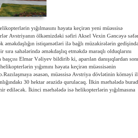
elikopterlərin yığılmasını həyata keçirən yeni müəssisə
irlər Avstriyanın ölkəmizdəki səfiri Aksel Vexin Gəncəyə səfər
k əməkdaşlığın istiqamətləri ilə bağlı müzakirələrin gedişind
 bir sıra sahələrində əməkdaşlıq etməkdə maraqlı olduqlarını
başçısı Elmar Vəliyev bildirib ki, aparılan danışıqlardan son
helikopterlərin yığımını həyata keçirən müəssisənin
ıb.Razılaşmaya əsasən, müəssisə Avstriya dövlətinin köməyi il
ığındakı 30 hektar ərazidə qurulacaq. İlkin mərhələdə bura
mir ediləcək. İkinci mərhələdə isə helikopterlərin yığılmasına