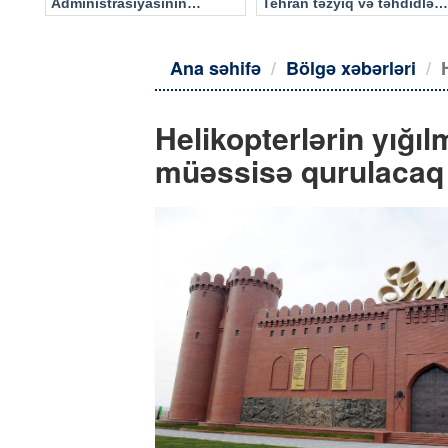
Administrasiyasının
Tehran təzyiq və təhdidlərə
məlumatı əsasında…
təslim olmayacaq
Ana səhifə
Bölgə xəbərləri
Helikopterlərin yığı
müəssisə qurulacaq