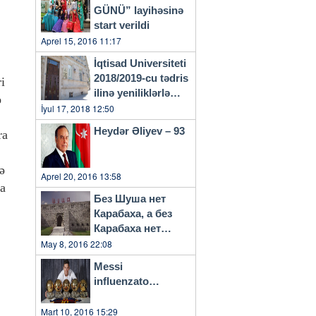
GÜNÜ” layihəsinə
start verildi
Aprel 15, 2016 11:17
İqtisad Universiteti
2018/2019-cu tədris
i
ilinə yeniliklərlə
ə
başlayacaq
İyul 17, 2018 12:50
Heydər Əliyev – 93
ra
ə
Aprel 20, 2016 13:58
da
Без Шуша нет
Карабаха, а без
Карабаха нет
Азербайджана…
May 8, 2016 22:08
Messi
influenzato…
Mart 10, 2016 15:29