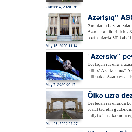
vurulub. 1976-cı il təvə
Oktyabr 4, 2020 19:17
təvəllüdlü Əsədova Arzu
Azərişıq” AS
nəticəsində dağıntılar a
düşmüş top mərmilərinin 
Xırdalanın bəzi ərazilər
Təvəkkül oğlu və 1969-c
Azərtac-a bildirilib ki, 
xəsarətləri alaraq xəstə
bəzi xətlərdə SİP kabel
dəyib.Qeyd edək ki, be
də saat 13:30-dan 16:0
May 15, 2020 11:14
əhaliyə qarşı terror əmə
küçələrində elektrik ene
“Azersky” pe
bilavasitə göstərişi ilə
tutması nəticəsində həla
b
Beyləqan rayonu ərazisi
başqa, Ermənistanın ordu
edilib.“Azərkosmos” ASC
obyektə ciddi ziyan də
edilməklə Azərbaycan Re
monitorinqlər həyata keç
May 7, 2020 09:17
etdirən bitki örtüyünün 
Ölkə üzrə dez
bitkilərinin məhsuldarlı
cləndirilib
məhsuldarlığının əvvəlcə
Beyləqan rayonunda kor
planlaşdırmağa imkan ve
sosial təcridin gücləndi
“Azersky” peykindən əl
etdiyi xüsusi karantin r
yeganə peyk operatoru 
əməl olunması üçün zəru
Mart 28, 2020 23:07
üçün yüksəkkeyfiyyətli
Beyləqan şəhərində, ray