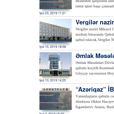
itkilərinin qarşısının a
binalarında keçiriləcək. 
təmir işləri başa çatana
bağlı müraciətlərinə b
Samux rayonunda da orta
İyul 23, 2019 11:21
Naftalan, Goranboy, Kəl
abonentin qaz təchizatı 
Vergilər nazi
nömrəsi ilə “Azərsu” A
“Azəriqaz” İstehsalat B
bilərlər.xeber100.com
Vergilər naziri Mikayıl
inzibati binasında Qəbəl
qəbul edəcək.Vergilər N
qəbula gəlmək istəyən v
İyul 15, 2019 18:58
İdarəsinə, Zaqatala rayo
Əmlak Məsələ
rayonları vergiödəyicilə
çirib
195-1 Çağrı mərkəzinə 
Əmlak Məsələləri Dövlə
qəbulu keçirib.Komitədə
Göyçay rayonunun Heyd
rayonunda vətəndaşlarl
İyul 13, 2019 14:25
rəhbərlərinin iştirakı i
“Azəriqaz” İB
Əksər məsələlər elə yeri
ni dinləyib
qısa zamanda, qanunveric
Vətəndaşların qəbulu cə
göstərişlər verilib. Səs
direktoru Əkbər Hacıyev
vətəndaşlara izah edili
İsgəndərov Astara, Rusl
rəhbərliyinə ünvanlanan
bildirilib ki, qəbulda L
İyul 4, 2019 15:39