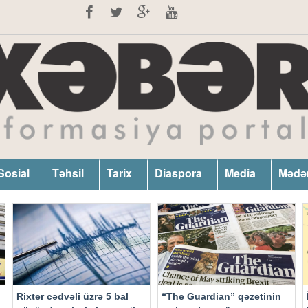
Sosial
Təhsil
Tarix
Diaspora
Media
Mədə
Rixter cədvəli üzrə 5 bal
“The Guardian” qəzetinin