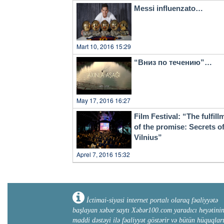
Messi influenzato…
Mart 10, 2016 15:29
“Вниз по течению”…
May 17, 2016 16:27
Film Festival: “The fulfill
of the promise: Secrets o
Vilnius”
Aprel 7, 2016 15:32
İctimai-siyasi internet portalı olaraq fəaliyyətə
başlayan xəbər saytı Xəbər100.com yaradıcı heyətini
maddi dəstəyi ilə fəaliyyət göstərir və bütün hüquqlar