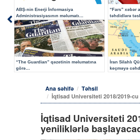
ABŞ-nin Enerji İnformasiya
“Fars” xəbər a
Administrasiyasının məlumatı
təhdidlərə tə
Previous
əsasında…
“The Guardian” qəzetinin məlumatına
İran Silahlı Q
görə…
keçməyə cəhd
qalacaq
Ana səhifə
Təhsil
İqtisad Universiteti 2018/2019-cu 
İqtisad Universiteti 20
yeniliklərlə başlayaca