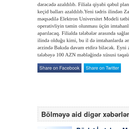
dərəcədə azaldılıb. Filiala qiyabi qəbul plan
keçid balları azaldılıb.Yeni tədris ilindən Za
məqsədilə Elektron Universitet Modeli tətbi
operativliyin təmin olunması üçün imtahanla
aparılacaq. Filialda tələbələr arasında sağl
ilində olduğu kimi, bu il də imtahanlarda ən
ərzində Bakıda davam etdirə biləcək. Eyni 
tələbəyə 100 AZN məbləğində xüsusi təqaü
Share on Facebook
Share on Twitter
Bölməyə aid digər xəbərlə