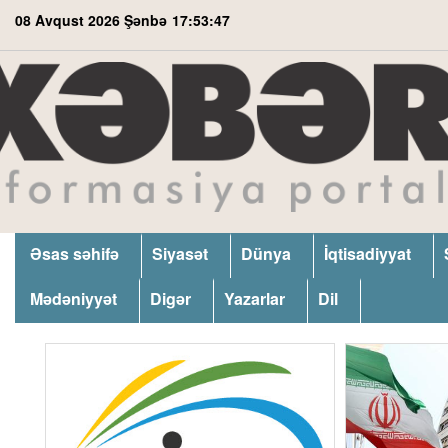
08 Avqust 2026 Şənbə
17:53:47
Əsas səhifə
Siyasət
Dünya
İqtisadiyyat
Mədəniyyət
Digər
Yazarlar
Dil