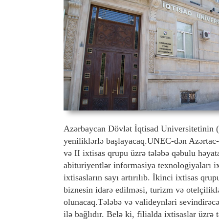
Azərbaycan Dövlət İqtisad Universitetinin (
yeniliklərlə başlayacaq.UNEC-dən Azərtac-a b
və II ixtisas qrupu üzrə tələbə qəbulu həyat
abituriyentlər informasiya texnologiyaları ix
ixtisasların sayı artırılıb. İkinci ixtisas qr
biznesin idarə edilməsi, turizm və otelçilik
olunacaq.Tələbə və valideynləri sevindirəcək
ilə bağlıdır. Belə ki, filialda ixtisaslar üzr