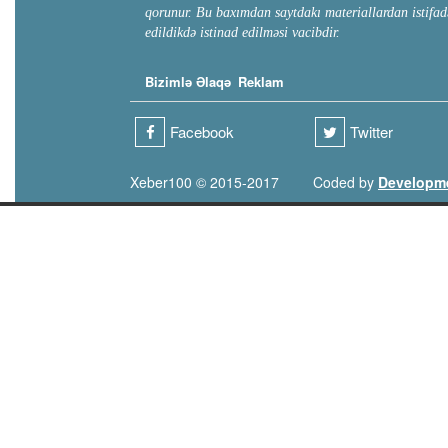
qorunur. Bu baxımdan saytdakı materiallardan istifad
edildikdə istinad edilməsi vacibdir.
Bizimlə Əlaqə
Reklam
Facebook
Twitter
Xeber100 © 2015-2017
Coded by
Developm