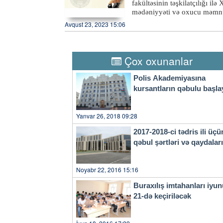
fakültəsinin təşkilatçılığı il
subbakalavrlar) müsabiqə şərt
təsdiqləyib. V qrup
mədəniyyəti və oxucu məmnu
altqrupuna (altqruplarına) ai
barədə BDU-dan məlumat verilib. Konfransda müasir oxucu, onun tipologiyas
Avqust 23, 2023 15:06
tələbatının ödənilməsi sistem
araşdırılacaq. İnformasiya mə
oxucu məmnunluğunun meyarla
Tədbirdə sənəd və informasiy
Çox oxunanlar
kitabşünaslıq, kitabxanaşünas
müəlliflik hüququ və əlaqəli
Polis Akademiyasına
aparılacaq.xeber100.com
kursantların qəbulu başla
Yanvar 26, 2018 09:28
2017-2018-ci tədris ili üçü
qəbul şərtləri və qaydala
Noyabr 22, 2016 15:16
Buraxılış imtahanları iyu
21-də keçiriləcək