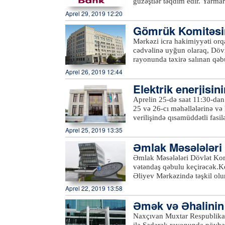
güzəştlər təqdim edir. Yarma
və taksit layihəsinə qoşulan s
Aprel 29, 2019 12:20
yönəltmək, həmçinin müştəril
Gömrük Komitəsin
verməkdir.Yarmarka may ayı ər
Gəncə, Tovuz, Yevlax, Ağdaş
Mərkəzi icra hakimiyyəti orqa
Mingəçevir, Bərdə, İmişli, M
cədvəlinə uyğun olaraq, Döv
– taksit, taksit/cashback və t
rayonunda təxirə salınan qəb
faizsiz taksitlə hissə-hissə 
əlaqələr idarəsindən Azərtac-
Aprel 26, 2019 12:44
istənilən aviabiletə dəyişil
şəhərindəki Heydər Əliyev M
faizədək “Cashback” imkanı,
Elektrik enerjisin
Tovuz və Ağstafa rayonlarını
məvacib və təqaüdünü "Kapit
köçkünlərin yalnız gömrük məs
nacaq
Aprelin 25-də saat 11:30-da
yaşı 18-dən yuxarı olan müşt
etmək istəyən vətəndaşlar "1
25 və 26-cı məhəllələrinə və M
Bank"ın istənilən digər filia
(012) 404-22-00), Qərb Əraz
verilişində qısamüddətli fas
(022) 315-63-02) ilə əlaqə s
xidmətinin rəhbəri Tanrıverdi
Aprel 25, 2019 13:35
kilovoltluq Əliağa Vahid yarı
Əmlak Məsələləri 
xətlərində aparılan yenidənq
əcək
Əmlak Məsələləri Dövlət Kom
vətəndaş qəbulu keçirəcək.Ko
Əliyev Mərkəzində təşkil ol
rayonlarından olan vətəndaşl
Aprel 22, 2019 13:58
Komitəsi fəaliyyət prinsipinə
Əmək və Əhalinin S
çevik olaraq cavablandırır.
Qəbul zamanı komitənin fəali
ığı ilə…
Naxçıvan Muxtar Respublikası
dövlət əmlakının özəlləşdiril