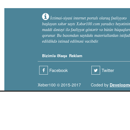
İctimai-siyasi internet portalı olaraq fəaliyyətə
başlayan xəbər saytı Xəbər100.com yaradıcı heyətini
maddi dəstəyi ilə fəaliyyət göstərir və bütün hüquqlar
qorunur. Bu baxımdan saytdakı materiallardan istifad
edildikdə istinad edilməsi vacibdir.
Bizimlə Əlaqə
Reklam
Facebook
Twitter
Xeber100 © 2015-2017
Coded by
Developm