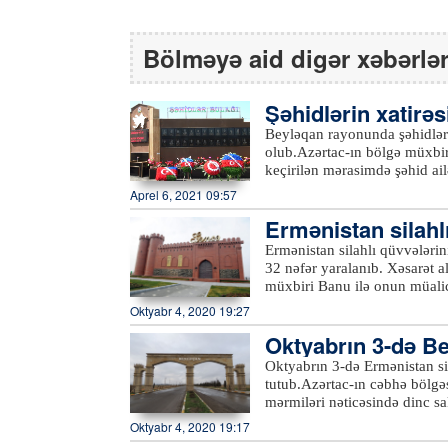
Bölməyə aid digər xəbərlə
Şəhidlərin xatirəs
şı olub
Beyləqan rayonunda şəhidlərin
olub.Azərtac-ın bölgə müxbir
keçirilən mərasimdə şəhid ail
iştirak ediblər. Çıxışlarda ö
Aprel 6, 2021 09:57
kimi düşən Vətən müharibəs
Ermənistan silahlı
şanlı Qələbədən, şəhidlərin 
danışılıb.Şəhidlərin xatirəsi
ə tutublar
Ermənistan silahlı qüvvələrini
olunub, həm Birinci, həm də 
32 nəfər yaralanıb. Xəsarət a
Ermənistan silahlı bölmələri
müxbiri Banu ilə onun müalic
dünyasını dəyişən dinc sakin
deyib ki, hadisə səhər saatlar
Oktyabr 4, 2020 19:27
məlumatları əks etdirən monit
idik. Qardaşım, anam, nənəm
istifadəyə verilib.xeber100.
Oktyabrın 3-də Bey
yaralandım”.Qeyd edək ki, er
1949-cu il tarixli Cenevrə K
utulub
Oktyabrın 3-də Ermənistan sil
Təhlükəsizlik Şurasının qəra
tutub.Azərtac-ın cəbhə bölgə
aparıldığı bölgəyə aidiyyəti
mərmiləri nəticəsində dinc sa
əhalisinin sıx yaşadığı mənt
zərər vurulub. 1976-cı il təv
Oktyabr 4, 2020 19:17
bacısı 1998-ci il təvəllüdlü 