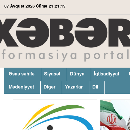
07 Avqust 2026 Cümə
21:21:20
Əsas səhifə
Siyasət
Dünya
İqtisadiyyat
Mədəniyyət
Digər
Yazarlar
Dil