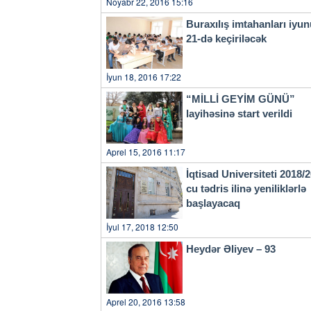
Noyabr 22, 2016 15:16
Buraxılış imtahanları iyu
21-də keçiriləcək
İyun 18, 2016 17:22
“MİLLİ GEYİM GÜNÜ”
layihəsinə start verildi
Aprel 15, 2016 11:17
İqtisad Universiteti 2018/
cu tədris ilinə yeniliklərlə
başlayacaq
İyul 17, 2018 12:50
Heydər Əliyev – 93
Aprel 20, 2016 13:58