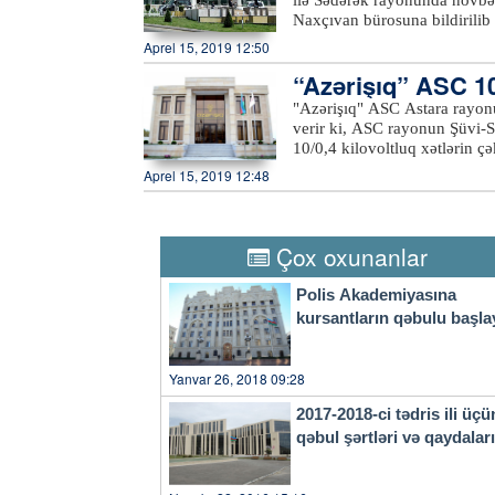
ilə Sədərək rayonunda növbət
kimi müraciətlərə baxılacaq. 
Naxçıvan bürosuna bildirilib
müəyyənləşdirilməsi, ünvan m
Həsən Nəsirov muxtar respubl
Aprel 15, 2019 12:50
Bildirib ki, “2016-2020-ci i
“Azərişıq” ASC 10/
artırılması üzrə Dövlət Proqr
respublikada yeni iş yerlərini
"Azərişıq" ASC Astara rayonu
yüksəldilməsinə öz töhfəsini
verir ki, ASC rayonun Şüvi-S
Hüseynov vurğulayıb ki, muxt
10/0,4 kilovoltluq xətlərin çə
fəallığın yüksəldilməsi istiq
Aprel 15, 2019 12:48
nəticəsidir ki, sərhəd bölgə
ötən dövrdə bu sahədə uğurlu 
yarmarkasına çıxarılmış boş iş
çıxarıldığı tədbirdə 13 nəfər
Çox oxunanlar
Polis Akademiyasına
kursantların qəbulu başla
Yanvar 26, 2018 09:28
2017-2018-ci tədris ili üçü
qəbul şərtləri və qaydala