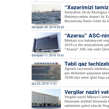
dinləyiblər. Qəbula gələn sak
“Xəzərimizi təmiz 
xətlərinin yerinin dəyişdirilmə
Hər bir vətəndaşın müraciəti 
Sentyabrın 28-də Ekologiya v
həlli barədə müvafiq struktur
Hakimiyyətinin dəstəyi ilə X
Beynəlxalq Dəniz Günü ilə əl
keçirilib.Azərtac-ın bölgə mü
Sentyabr 28, 2019 20:20
tullantılarından təmizlənərək
“Azərsu” ASC-nin 
və Təbii Sərvətlər Nazirliyin
nazirliyin digər yerli qurum
Mərkəzi icra hakimiyyəti orqa
Şəhər Mənzil-Kommunal İdarəs
2019-cu ilin sentyabrında şə
ümumilikdə, 100-dən çox kön
“Azərsu” ASC-nin sədri Qor
Samux və Kəlbəcərdən olan və
Sentyabr 11, 2019 10:41
sentyabrın 19-da “Azərsu” s
Təbii qaz təchiza
Göygöl və Daşkəsən rayonları
müavini Etibar Məmmədov Naf
Ağstafa rayonunda istehlakçıl
sakinlərini qəbul edəcək.Qə
qaz itkilərinin qarşısının alı
Naftalan sukanal sahələrinin 
10:00-dan təmir işləri başa 
təchizatı və kanalizasiya xid
dayandırılıb. Samux rayonunda
İyul 23, 2019 11:21
Gəncə, Samux, Göygöl, Daşkə
məqsədilə bir qrup abonentin 
sahələrinə, həmçinin 431-47
Vergilər naziri v
ki, bu barədə “Azəriqaz” İst
“
office@azersu.az
” elektron
Vergilər naziri Mikayıl Cabb
İdarəsinin inzibati binasında
sakinlərini qəbul edəcək.Ve