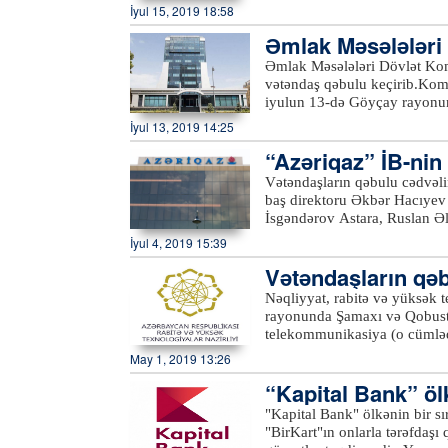
Azərtac-a bildirilib ki, qəb
İyul 15, 2019 18:58
10 saylı Ərazi Vergilər İdarə
Əmlak Məsələləri 
habelə İsmayıllı, Balakən və
etməklə, eləcə də Vergilər N
b
Əmlak Məsələləri Dövlət Kom
keçə bilərlər.xeber100.com
vətəndaş qəbulu keçirib.Komi
iyulun 13-də Göyçay rayonu
isə Ucar rayonunda vətəndaş
İyul 13, 2019 14:25
struktur bölmə rəhbərlərinin 
“Azəriqaz” İB-nin 
müraciətlər diqqətlə dinlənil
müraciətlər nəzarətə götürül
dinləyib
Vətəndaşların qəbulu cədvəli
ilə bağlı komitə sədri tərəfin
baş direktoru Əkbər Hacıyev 
komitənin fəaliyyət istiqamət
İsgəndərov Astara, Ruslan Əl
göndərilməsi üçün qeydiyyata
a bildirilib ki, qəbulda Lənk
İyul 4, 2019 15:39
mövzuları əsasən daşınmaz əm
vətəndaşların müraciətlərinə 
torpaqlardan faktiki istifadə 
Vətəndaşların qə
məntəqələrinin qazlaşdırılması
uçotuna alınması, ölçülərinin
məsələlərlə bağlı olub.“Azəri
Nəqliyyat, rabitə və yüksək
müraciətlər də səsləndirilib.
dinləyib və qaldırılan məsələ
rayonunda Şamaxı və Qobustan
bildirib ki, bu istiqamətdə qa
rəhbərlərinə tapşırıqlar verib
telekommunikasiya (o cümlədə
gücləndirilib.xeber100.com
yerindəcə həll olunub. Birliy
keyfiyyəti, xidmət mədəniyyə
May 1, 2019 13:26
müvafiq orqanlara çatdırılma
məsələlərlə bağlı vətəndaşla
sakinlərinin yerlərdə qəbulu v
“Kapital Bank” öl
yaradılmasından razılıqlarını
r təşkil edir
"Kapital Bank" ölkənin bir sı
dövlətimizin başçısına minnət
"BirKart"ın onlarla tərəfdaşı 