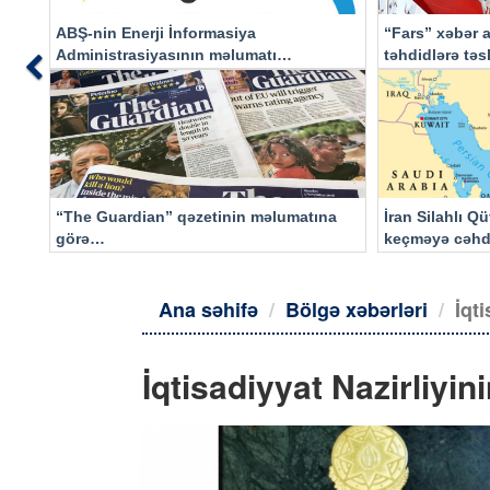
ABŞ-nin Enerji İnformasiya
“Fars” xəbər a
Administrasiyasının məlumatı
təhdidlərə tə
Previous
əsasında…
“The Guardian” qəzetinin məlumatına
İran Silahlı Q
görə…
keçməyə cəhd
qalacaq
Ana səhifə
Bölgə xəbərləri
İqt
İqtisadiyyat Nazirliyi