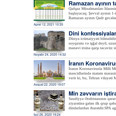
Ramazan ayının t
ətrafında gəzməsinə də izn v
ziyarətinə gələn insanlara 10
Qafqaz Müsəlmanları İdarəsin
olanlara isə min rial (2600 d
başlayacaq. Şəvval ayının 1
namazı qılanlar üçün bütün 
Ramazan ayının Qədr gecələri
qərarı ilə həmin namazın rük
Qədr gecəsi olacaq. Eyni za
Aprel 12, 2021 10:35
may) də Qədr gecələri olac
Dini konfessiyala
izlə bağlı BƏYAN
Dünya ictimaiyyəti bilməlidi
soyqırımı və işğal deyil, uzu
mənəvi irsinə qarşı təcavüz 
siyasəti onun işğal etdiyi ər
Noyabr 24, 2020 14:32
verir ki, bu fikirlər Azərbay
İranın Koronaviru
dini abidələrimizlə bağlı bir
dinlərə qarşı dözümsüzlüklə 
əsasən…
İranın Koronavirusla Milli M
çoxkonfessiyalı Azərbaycanın
məscidlərində matəm mərasim
alban, pravoslav, müsəlman d
verir ki, bu, Tehran vilayəti
irs nümunələrimizi ya tamamil
qərarında qeyd olunub.Məhərrə
Avqust 22, 2020 19:07
özününkiləşdirib – erməniləşd
vilayətində koronavirus güclü
Ermənistandan fərqli olaraq 
Min zəvvarın iştir
vurğulayıblar. Yeni qərar barə
şəraitində yaşayır, Bakının m
Milli Mübarizə Komitəsinin qər
p qəbul edilib
Səudiyyə Ərəbistanının qərar
abadlaşdırılaraq qorunur. Az
alaraq, məscidlərin imamları
ziyarətinə gələn ilk qrup qəb
məzarlıqlar, tarixi abidələr, 
Məhərrəm ayında istənilən ma
dindarlardan ibarətdir.SPA a
Albaniyasına məxsus xristian 
çəkinsinlər. Sadəcə, camaat 
naziri Məhəmməd Saleh Bənten
məscidlər tövləyə çevrilərək
İyul 26, 2020 19:24
kifayətlənsinlər.Həmçinin açı