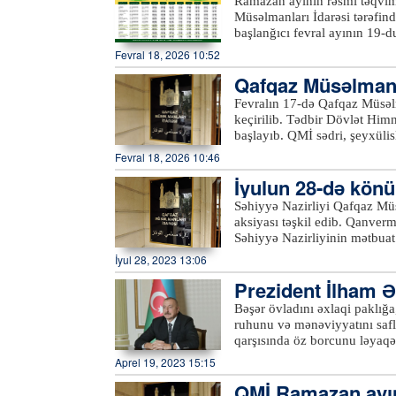
olundu
Ramazan ayının rəsmi təqvim
Müsəlmanları İdarəsi tərəfin
başlanğıcı fevral ayının 19-
11-nə keçən gecə, 12-dən 13
Fevral 18, 2026 10:52
olunacaq. Ramazan bayramını
Qafqaz Müsəlmanla
tutulub.xeber100.com
las keçirib
Fevralın 17-də Qafqaz Müsəlm
keçirilib. Tədbir Dövlət Himn
başlayıb. QMİ sədri, şeyxülislam Allahşükür Paşazadə çıxış edərək mübarək Ramazan ayının
başlanması münasibətilə dün
Fevral 18, 2026 10:46
surəsinin 183-cü ayəsini xat
İyulun 28-də könü
intellekt məsələsinə də toxu
maarifləndirmə işində fəal ol
Səhiyyə Nazirliyi Qafqaz Müs
vacibliyini vurğulayıb. Qafqaz Müsəlmanları İdarəsi sədrinin müavini Fuad Nurullayev
aksiyası təşkil edib. Qanverm
Qazılar Şurasının Ramazan ayı 
Səhiyyə Nazirliyinin mətbuat 
çatdırıb. Orucluğun qaydaları,
Transfuziologiya Mərkəzinin
İyul 28, 2023 13:06
qoyularaq Şura üzvləri tərəf
yerləşən bölmələri tərəfindən
yenilənmiş loqosu təsdiq olunub. Qafqaz Müsəlmanları İdarəsi sədrinin birinci 
Prezident İlham Ə
ziyarətgahında baş tutur. Ey
Salman Musayev, Dini Quruml
o cümlədən Gəncə, Lənkəran, 
Bəşər övladını əxlaqi paklığa
və başqları gündəlikdə duran 
Qeyd edilib ki, qanvermə ak
ruhunu və mənəviyyatını sa
din xadimlərini maraqlandır
fiziki sağlam şəxslər qan ver
qarşısında öz borcunu ləyaqət
verilib.xeber100.com
keçirlər. Onların təzyiqi yox
əməllərin sevincini yaşayırl
Aprel 19, 2023 15:15
verib-verə bilməyəcəyi müəyyənləşdirilir. Qanvermə aksiyasın
münasibətilə Azərbaycan xalqına təbrikində
aşağıdakı ünvanlara müraciət edə bilərlər. Bakı şəhəri üzrə: 
QMİ Ramazan ayını
sivilizasiyasının tarixi-məd