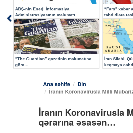
ABŞ-nin Enerji İnformasiya
“Fars” xəbər a
Administrasiyasının məlumatı
təhdidlərə tə
Previous
əsasında…
“The Guardian” qəzetinin məlumatına
İran Silahlı Q
görə…
keçməyə cəhd
qalacaq
Ana səhifə
Din
İranın Koronavirusla Milli Mübar
İranın Koronavirusla M
qərarına əsasən…