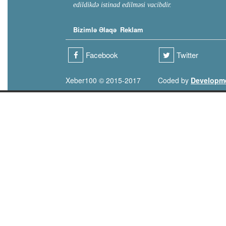
edildikdə istinad edilməsi vacibdir.
Bizimlə Əlaqə
Reklam
Facebook
Twitter
Xeber100 © 2015-2017
Coded by
Developm