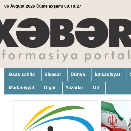
06 Avqust 2026 Cümə axşamı
09:18:28
Əsas səhifə
Siyasət
Dünya
İqtisadiyyat
Mədəniyyət
Digər
Yazarlar
Dil