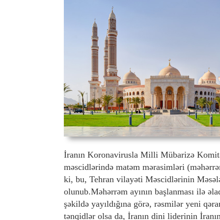
İranın Koronavirusla Milli Mübarizə Komitə
məscidlərində matəm mərasimləri (məhərrəm
ki, bu, Tehran vilayəti Məscidlərinin Məsəl
olunub.Məhərrəm ayının başlanması ilə əlaqə
şəkildə yayıldığına görə, rəsmilər yeni qəra
tənqidlər olsa da, İranın dini liderinin İr