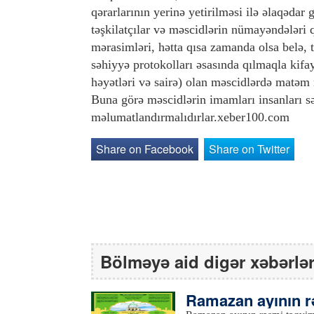
qərarlarının yerinə yetirilməsi ilə əlaqədar 
təşkilatçılar və məscidlərin nümayəndələr
mərasimləri, hətta qısa zamanda olsa belə,
səhiyyə protokolları əsasında qılmaqla kifa
həyətləri və sairə) olan məscidlərdə matəm m
Buna görə məscidlərin imamları insanları sə
məlumatlandırmalıdırlar.xeber100.com
Share on Facebook
Share on Twitter
Bölməyə aid digər xəbərlə
Ramazan ayının rə