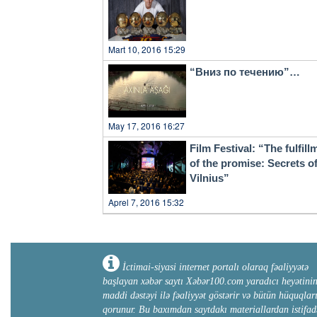
Mart 10, 2016 15:29
“Вниз по течению”…
May 17, 2016 16:27
Film Festival: “The fulfill
of the promise: Secrets o
Vilnius”
Aprel 7, 2016 15:32
İctimai-siyasi internet portalı olaraq fəaliyyətə
başlayan xəbər saytı Xəbər100.com yaradıcı heyətini
maddi dəstəyi ilə fəaliyyət göstərir və bütün hüquqlar
qorunur. Bu baxımdan saytdakı materiallardan istifad