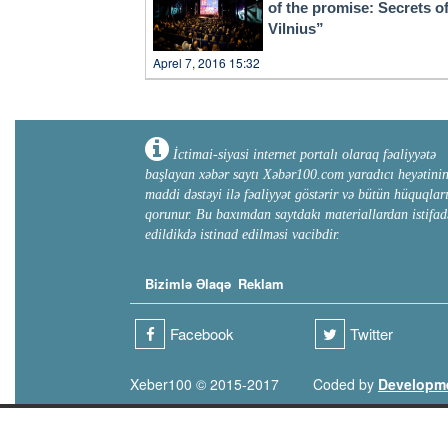
of the promise: Secrets o
Vilnius”
Aprel 7, 2016 15:32
İctimai-siyasi internet portalı olaraq fəaliyyətə
başlayan xəbər saytı Xəbər100.com yaradıcı heyətini
maddi dəstəyi ilə fəaliyyət göstərir və bütün hüquqlar
qorunur. Bu baxımdan saytdakı materiallardan istifad
edildikdə istinad edilməsi vacibdir.
Bizimlə Əlaqə
Reklam
Facebook
Twitter
Xeber100 © 2015-2017
Coded by
Developm