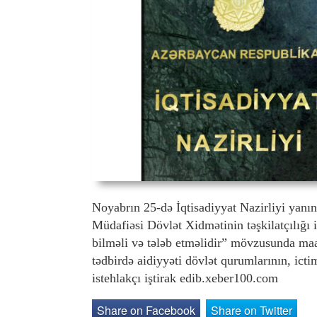
Noyabrın 25-də İqtisadiyyat Nazirliyi yanın
Müdafiəsi Dövlət Xidmətinin təşkilatçılığı 
bilməli və tələb etməlidir” mövzusunda maari
tədbirdə aidiyyəti dövlət qurumlarının, ict
istehlakçı iştirak edib.xeber100.com
Share on Facebook
Share on Twitter