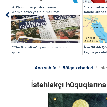
ABŞ-nin Enerji İnformasiya
“Fars” xəbər a
Administrasiyasının məlumatı
təhdidlərə tə
Previous
əsasında…
“The Guardian” qəzetinin məlumatına
İran Silahlı Q
görə…
keçməyə cəhd
qalacaq
Ana səhifə
Bölgə xəbərləri
İst
İstehlakçı hüquqlarına 