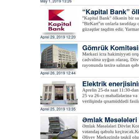
May 1, 2019 13:26
müvafiq orqanlara çatdırılma
məsələlərlə bağlı vətəndaşla
sakinlərinin yerlərdə qəbulu v
“Kapital Bank” öl
yaradılmasından razılıqlarını
r təşkil edir
"Kapital Bank" ölkənin bir sı
dövlətimizin başçısına minnət
"BirKart"ın onlarla tərəfdaşı 
güzəştlər təqdim edir. Yarma
və taksit layihəsinə qoşulan s
Aprel 29, 2019 12:20
yönəltmək, həmçinin müştəril
Gömrük Komitəsin
verməkdir.Yarmarka may ayı ər
Gəncə, Tovuz, Yevlax, Ağdaş
Mərkəzi icra hakimiyyəti orqa
Mingəçevir, Bərdə, İmişli, M
cədvəlinə uyğun olaraq, Döv
– taksit, taksit/cashback və t
rayonunda təxirə salınan qəb
faizsiz taksitlə hissə-hissə 
əlaqələr idarəsindən Azərtac-
Aprel 26, 2019 12:44
istənilən aviabiletə dəyişil
şəhərindəki Heydər Əliyev M
faizədək “Cashback” imkanı,
Elektrik enerjisin
Tovuz və Ağstafa rayonlarını
məvacib və təqaüdünü "Kapit
köçkünlərin yalnız gömrük məs
nacaq
Aprelin 25-də saat 11:30-da
yaşı 18-dən yuxarı olan müşt
etmək istəyən vətəndaşlar "1
25 və 26-cı məhəllələrinə və M
Bank"ın istənilən digər filia
(012) 404-22-00), Qərb Əraz
verilişində qısamüddətli fas
(022) 315-63-02) ilə əlaqə s
xidmətinin rəhbəri Tanrıverdi
Aprel 25, 2019 13:35
kilovoltluq Əliağa Vahid yarı
Əmlak Məsələləri 
xətlərində aparılan yenidənq
əcək
Əmlak Məsələləri Dövlət Kom
vətəndaş qəbulu keçirəcək.Ko
Əliyev Mərkəzində təşkil ol