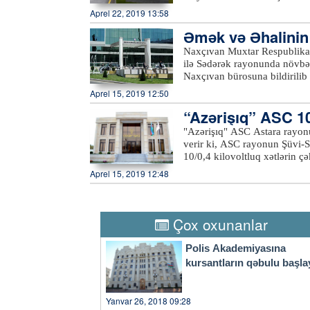
rayonlarından olan vətəndaşl
Aprel 22, 2019 13:58
Komitəsi fəaliyyət prinsipinə
Əmək və Əhalinin S
çevik olaraq cavablandırır.
Qəbul zamanı komitənin fəali
ığı ilə…
Naxçıvan Muxtar Respublikası
dövlət əmlakının özəlləşdiril
ilə Sədərək rayonunda növbət
kimi müraciətlərə baxılacaq. 
Naxçıvan bürosuna bildirilib
müəyyənləşdirilməsi, ünvan m
Həsən Nəsirov muxtar respubl
Aprel 15, 2019 12:50
Bildirib ki, “2016-2020-ci i
“Azərişıq” ASC 10/
artırılması üzrə Dövlət Proqr
respublikada yeni iş yerlərini
"Azərişıq" ASC Astara rayonu
yüksəldilməsinə öz töhfəsini
verir ki, ASC rayonun Şüvi-S
Hüseynov vurğulayıb ki, muxt
10/0,4 kilovoltluq xətlərin çə
fəallığın yüksəldilməsi istiq
Aprel 15, 2019 12:48
nəticəsidir ki, sərhəd bölgə
ötən dövrdə bu sahədə uğurlu 
yarmarkasına çıxarılmış boş iş
çıxarıldığı tədbirdə 13 nəfər
Çox oxunanlar
Polis Akademiyasına
kursantların qəbulu başla
Yanvar 26, 2018 09:28