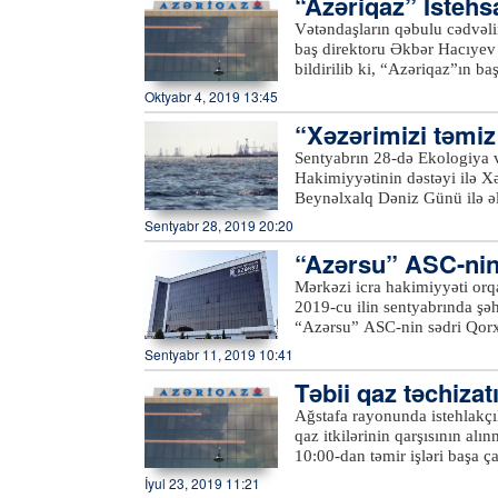
“Azəriqaz” İstehs
2-3 nəfərdən ibarət qruplar ya
“Azersky” və “Azerspace-2”
söhbət edir, karantin rejimini
Vətəndaşların qəbulu cədvəli
əhalini küçə və meydanlardan
baş direktoru Əkbər Hacıyev
keçdiyi küçələrdə, meydanlarda
bildirilib ki, “Azəriqaz”ın b
obyektlərinin ətrafında, çoxmə
Ruslan Əliyev isə Şirvan şəh
Oktyabr 4, 2019 13:45
avtobus və taksi dayanacaqları
dinləyiblər. Qəbula gələn sak
“Xəzərimizi təmiz 
xətlərinin yerinin dəyişdirilmə
Hər bir vətəndaşın müraciəti 
Sentyabrın 28-də Ekologiya v
həlli barədə müvafiq struktur
Hakimiyyətinin dəstəyi ilə X
Beynəlxalq Dəniz Günü ilə əl
keçirilib.Azərtac-ın bölgə mü
Sentyabr 28, 2019 20:20
tullantılarından təmizlənərək
“Azərsu” ASC-nin 
və Təbii Sərvətlər Nazirliyin
nazirliyin digər yerli qurum
Mərkəzi icra hakimiyyəti orqa
Şəhər Mənzil-Kommunal İdarəs
2019-cu ilin sentyabrında şə
ümumilikdə, 100-dən çox kön
“Azərsu” ASC-nin sədri Qor
Samux və Kəlbəcərdən olan və
Sentyabr 11, 2019 10:41
sentyabrın 19-da “Azərsu” s
Təbii qaz təchiza
Göygöl və Daşkəsən rayonları
müavini Etibar Məmmədov Naf
Ağstafa rayonunda istehlakçıl
sakinlərini qəbul edəcək.Qə
qaz itkilərinin qarşısının alı
Naftalan sukanal sahələrinin 
10:00-dan təmir işləri başa 
təchizatı və kanalizasiya xid
dayandırılıb. Samux rayonunda
İyul 23, 2019 11:21
Gəncə, Samux, Göygöl, Daşkə
məqsədilə bir qrup abonentin 