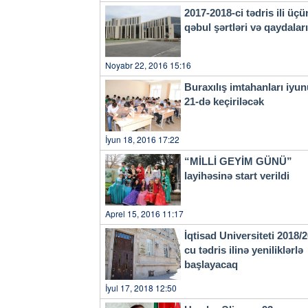
2017-2018-ci tədris ili üçü
qəbul şərtləri və qaydala
Noyabr 22, 2016 15:16
Buraxılış imtahanları iyu
21-də keçiriləcək
İyun 18, 2016 17:22
“MİLLİ GEYİM GÜNÜ”
layihəsinə start verildi
Aprel 15, 2016 11:17
İqtisad Universiteti 2018/
cu tədris ilinə yeniliklərlə
başlayacaq
İyul 17, 2018 12:50