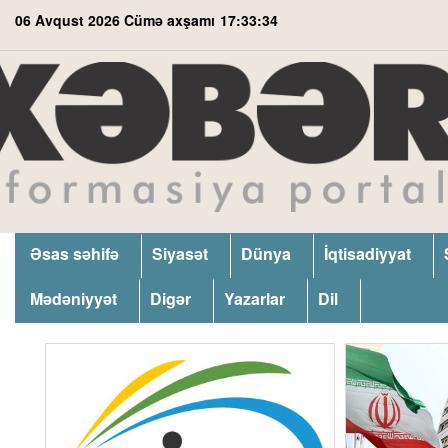
06 Avqust 2026 Cümə axşamı
17:33:35
Əsas səhifə
Siyasət
Dünya
İqtisadiyyat
Mədəniyyət
Digər
Yazarlar
Dil