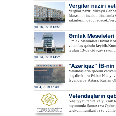
sahələrinə, həmçinin 431-47
Vergilər naziri v
ki, bu barədə “Azəriqaz” İst
“
office@azersu.az
” elektron
Vergilər naziri Mikayıl Cabb
İdarəsinin inzibati binasında
sakinlərini qəbul edəcək.Ve
Azərtac-a bildirilib ki, qəb
İyul 15, 2019 18:58
10 saylı Ərazi Vergilər İdarə
Əmlak Məsələləri 
habelə İsmayıllı, Balakən və
etməklə, eləcə də Vergilər N
b
Əmlak Məsələləri Dövlət Kom
keçə bilərlər.xeber100.com
vətəndaş qəbulu keçirib.Komi
iyulun 13-də Göyçay rayonu
isə Ucar rayonunda vətəndaş
İyul 13, 2019 14:25
struktur bölmə rəhbərlərinin 
“Azəriqaz” İB-nin 
müraciətlər diqqətlə dinlənil
müraciətlər nəzarətə götürül
dinləyib
Vətəndaşların qəbulu cədvəli
ilə bağlı komitə sədri tərəfin
baş direktoru Əkbər Hacıyev 
komitənin fəaliyyət istiqamət
İsgəndərov Astara, Ruslan Əl
göndərilməsi üçün qeydiyyata
a bildirilib ki, qəbulda Lənk
İyul 4, 2019 15:39
mövzuları əsasən daşınmaz əm
vətəndaşların müraciətlərinə 
torpaqlardan faktiki istifadə 
Vətəndaşların qə
məntəqələrinin qazlaşdırılması
uçotuna alınması, ölçülərinin
məsələlərlə bağlı olub.“Azəri
Nəqliyyat, rabitə və yüksək
müraciətlər də səsləndirilib.
dinləyib və qaldırılan məsələ
rayonunda Şamaxı və Qobustan
bildirib ki, bu istiqamətdə qa
rəhbərlərinə tapşırıqlar verib
telekommunikasiya (o cümlədə
gücləndirilib.xeber100.com
yerindəcə həll olunub. Birliy
keyfiyyəti, xidmət mədəniyyə