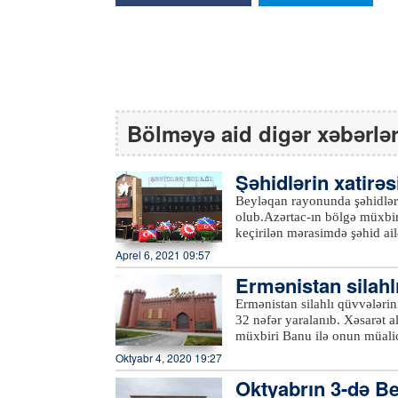
Bölməyə aid digər xəbərlə
Şəhidlərin xatirəs
şı olub
Beyləqan rayonunda şəhidlərin
olub.Azərtac-ın bölgə müxbir
keçirilən mərasimdə şəhid ail
iştirak ediblər. Çıxışlarda ö
Aprel 6, 2021 09:57
kimi düşən Vətən müharibəs
Ermənistan silahlı
şanlı Qələbədən, şəhidlərin 
danışılıb.Şəhidlərin xatirəsi
ə tutublar
Ermənistan silahlı qüvvələrini
olunub, həm Birinci, həm də 
32 nəfər yaralanıb. Xəsarət a
Ermənistan silahlı bölmələri
müxbiri Banu ilə onun müalic
dünyasını dəyişən dinc sakin
deyib ki, hadisə səhər saatlar
Oktyabr 4, 2020 19:27
məlumatları əks etdirən monit
idik. Qardaşım, anam, nənəm
istifadəyə verilib.xeber100.
Oktyabrın 3-də Bey
yaralandım”.Qeyd edək ki, er