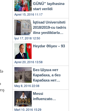
GÜNÜ” layihəsinə
start verildi
Aprel 15, 2016 11:17
İqtisad Universiteti
2018/2019-cu tədris
ilinə yeniliklərlə
başlayacaq
İyul 17, 2018 12:50
Heydər Əliyev – 93
Aprel 20, 2016 13:58
Без Шуша нет
də
Карабаха, а без
Карабаха нет
b
Азербайджана…
May 8, 2016 22:08
rış
Messi
influenzato…
Mart 10, 2016 15:29