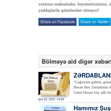
vaxtının məhsuludur, bəyənmirsinizsə, 
yaddaşlarda qalanlardan olmayın!
Share on Facebook
Share on Twitter
Bölməyə aid digər xəbər
ZƏRDABLAND
"Çağırıram gəlmir, göst
Həsən Bəy Zərdabinin öz
Günü Həsən bəy adlı bir
faydalı təzahürü deməkd
İyul 22, 2021 14:25
aydınladır. 1875-ci ildə Gün işığına çıxan "Əkinçi" kodu altında öz tükənməz enerjisi ilə şumladığı
Hamımız Şuşa
torpağın hər qarışından