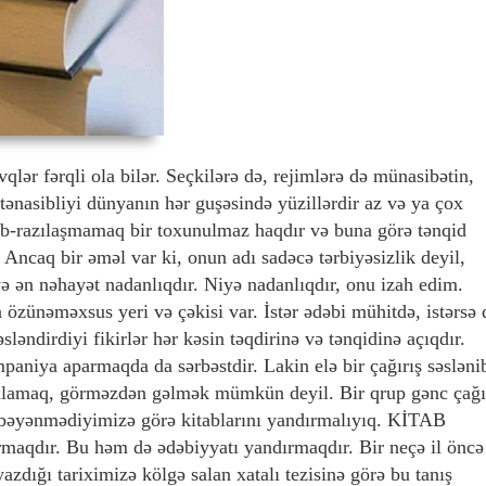
qlər fərqli ola bilər. Seçkilərə də, rejimlərə də münasibətin,
ütənasibliyi dünyanın hər guşəsində yüzillərdir az və ya çox
şıb-razılaşmamaq bir toxunulmaz haqdır və buna görə tənqid
 Ancaq bir əməl var ki, onun adı sadəcə tərbiyəsizlik deyil,
 və ən nəhayət nadanlıqdır. Niyə nadanlıqdır, onu izah edim.
özünəməxsus yeri və çəkisi var. İstər ədəbi mühitdə, istərsə 
ləndirdiyi fikirlər hər kəsin təqdirinə və tənqidinə açıqdır.
paniya aparmaqda da sərbəstdir. Lakin elə bir çağırış səsləni
axlamaq, görməzdən gəlmək mümkün deyil. Bir qrup gənc çağı
i bəyənmədiyimizə görə kitablarını yandırmalıyıq. KİTAB
qdır. Bu həm də ədəbiyyatı yandırmaqdır. Bir neçə il öncə
azdığı tariximizə kölgə salan xatalı tezisinə görə bu tanış