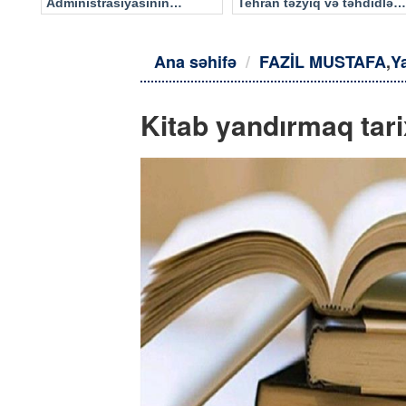
Administrasiyasının
Tehran təzyiq və təhdidlərə
məlumatı əsasında…
təslim olmayacaq
Ana səhifə
FAZİL MUSTAFA
,
Y
Kitab yandırmaq tari