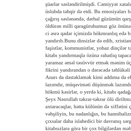
şüarlar səsləndirilmişdi. Cəmiyyət xatalı
üslubda təhqir də etdi. Bu emosiyaları
çağırış səslənəndə, dərhal güzümün qarşı
öldürən milli qaragüruhumuz göz önünə 
ci əsrə qədər içimizdə hökmranlıq edə bi
yandırıb.Bunu dinsizlər də edib, xristia
faşistlər, kommunistlər, yobaz dinçilər t
kitabı yandırmaqla özünə rahatlıq tapa
yaramaz əməl təsüvvür etmək mənim üçün
fikrini yandırandan o dərəcədə təhlükəli
Anarı da dəstəkləmək kimi addıma da eh
lazımdır, müqaviməti düşünmək lazımdır,
hökmü kəsirlər, o yerdə ki, kitabı qadağa
Şeyx Nəsrullah təkrar-təkrar ölü dirilt
axtaracaqlar, hətta külünün də xiffətini
vəhşiliyin, bu nadanlığın, bu hannibali
çıxsalar daha islahedici bir davranış sə
kitabsızlara görə bir çox bilgilərdən mə