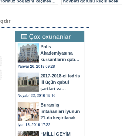
Hörmüz boğazını keçməyə
növbəti görüşü keçiriləcək
cəhd edən hücuma məruz
qalacaq
aqdır
Çox oxunanlar
Polis
Akademiyasına
kursantların qəbulu
başlayıb
Yanvar 26, 2018 09:28
2017-2018-ci tədris
ili üçün qəbul
şərtləri və
qaydaları…
Noyabr 22, 2016 15:16
Buraxılış
imtahanları iyunun
21-də keçiriləcək
İyun 18, 2016 17:22
“MİLLİ GEYİM