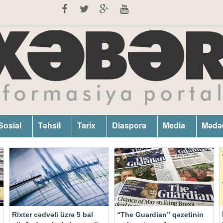
Sosial
Təhsil
Tarix
Diaspora
Media
Mədə
Rixter cədvəli üzrə 5 bal
“The Guardian” qəzetinin