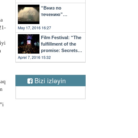
“Вниз по
течению”…
la
21-
May 17, 2016 16:27
Film Festival: “The
iyi
fulfillment of the
n
promise: Secrets
of Vilnius”
Aprel 7, 2016 15:32
Bizi izləyin
maq
üm
”i