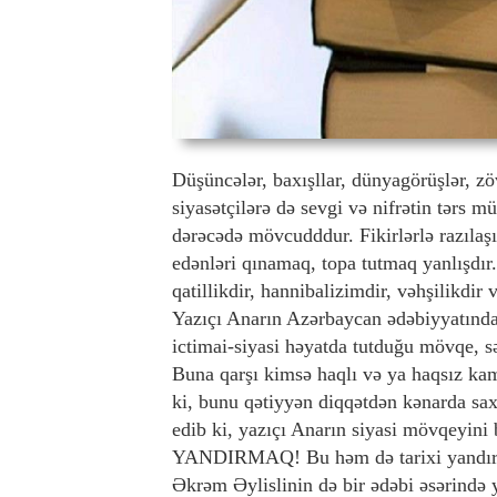
Düşüncələr, baxışllar, dünyagörüşlər, zöv
siyasətçilərə də sevgi və nifrətin tərs m
dərəcədə mövcudddur. Fikirlərlə razıla
edənləri qınamaq, topa tutmaq yanlışdır.
qatillikdir, hannibalizimdir, vəhşilikdir
Yazıçı Anarın Azərbaycan ədəbiyyatında 
ictimai-siyasi həyatda tutduğu mövqe, səs
Buna qarşı kimsə haqlı və ya haqsız kam
ki, bunu qətiyyən diqqətdən kənarda s
edib ki, yazıçı Anarın siyasi mövqeyin
YANDIRMAQ! Bu həm də tarixi yandırma
Əkrəm Əylislinin də bir ədəbi əsərində y