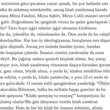
 tezislərinə görə qocaman yazarı qınadı, bir çox hallarda sərt
 bəlkə də anlamaq mümkündür, ancaq kitab yandırmaq barədə
sına Mirzə Fətəlini, Mirzə Sabiri, Mirzə Cəlili mənəvi terror
gəlir. Doğrudanmı bu qargüruh virusu bu qədər gəncləşərək 
lir? Tarix boyu işğal edənlər işğal olunanın kitablarını
nlar da, yəhudilər də, müsəlmanlar da. Ötən əsrdə də bu vəhşil
əkrarlayıblar. Hər kəs öz ideologiyasına, baxışlarına tərs düşə
cağını düşünüb. Ancaq yer üzündə bundan iyrənc, bundan
 həqiqətən çətindir. İnsanın cismini yandıranlar da onun
 deyil. Bu çağırışı sadəcə qınayıb keçmək olmaz, heç yazıçı
tiyac yox, kitab yandırmaq virusunun daşıyıcılarından qorx
 gənc olsun, böyük olsun, o yerdə ki, kitabın müəllifinə öl
n edirlər, o yerdə ki, kitabı yandırırlar, o yerə 22-ci əsrdə də
məyə gələcəkdir. O zaman milli qaragüruhun yandırdığı “Ölülər
 çəkəcəklər.Bilmirəm, bəlkə bu millətin başqa gəncləri də bu
zmin qarşısına “Kitabı qoruyaq və oxuyaq!” kampaniyası ilə
rgiləmiş olarlar?Bu gün dünyamız vaxtilə kitab yandıran
hrumdur. Həm də hər bir kitab bir insanın zehninin, əlinin,