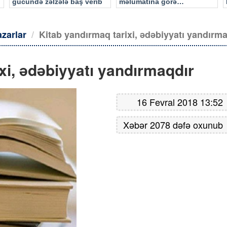
gücündə zəlzələ baş verib
məlumatına görə…
azarlar
Kitab yandırmaq tarixi, ədəbiyyatı yandırm
xi, ədəbiyyatı yandırmaqdır
16 Fevral 2018 13:52
Xəbər 2078 dəfə oxunub