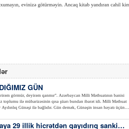
oxumayın, evinizə götürməyin. Ancaq kitab yandıran cahil ki
lər
IĞIMIZ GÜN
ərirəm görmür, deyirəm qanmır". Azərbaycan Milli Mətbuatının banisi
 toplumu ilə mübarizəsinin qısa şüarı bundan ibarət idi. Milli Mətbuat
 Aydınlıq Günəşi ilə bağlıdır. Gün demək, Günəşin insan həyatı üçün
ir. Gün, Günəşdən ötürülən çox kiçik enerjidir ki, Yer Kürəmizi
ya 29 illik hicrətdən qayıdırıq sanki…
 məhsul götürəcəyinə böyük ümid bəsləyirdi. Düşünürdü ki, Günəş vars