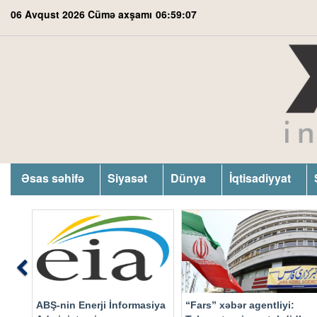
06 Avqust 2026 Cümə axşamı
06:59:08
Əsas səhifə
Siyasət
Dünya
İqtisadiyyat
Previous
ABŞ-nin Enerji İnformasiya
“Fars” xəbər agentliyi: