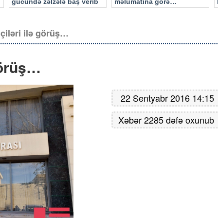
gücündə zəlzələ baş verib
məlumatına görə…
çiləri ilə görüş…
 görüş…
22 Sentyabr 2016 14:15
Xəbər 2285 dəfə oxunub