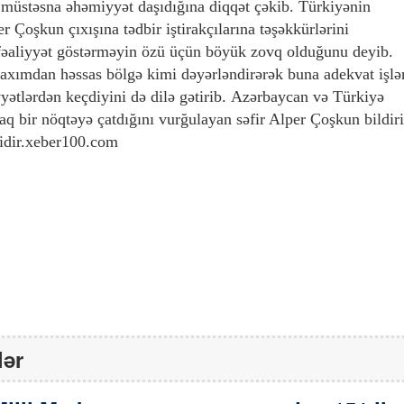
 müstəsna əhəmiyyət daşıdığına diqqət çəkib. Türkiyənin
 Çoşkun çıxışına tədbir iştirakçılarına təşəkkürlərini
fəaliyyət göstərməyin özü üçün böyük zovq olduğunu deyib.
axımdan həssas bölgə kimi dəyərləndirərək buna adekvat işlə
tlərdən keçdiyini də dilə gətirib. Azərbaycan və Türkiyə
aq bir nöqtəyə çatdığını vurğulayan səfir Alper Çoşkun bildir
lidir.xeber100.com
lər