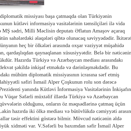
diplomatik missiyası başa çatmaqda olan Türkiyənin
nun kütləvi informasiya vasitələrinin təmsilçiləri ilə vida
ilə MŞ sədri, Milli Məclisin deputatı Əflatun Amaşov açaraq
tün sahələrdəki əlaqələri qibtə olunacaq səviyyədədir. İkitərəf
ünyanın heç bir ölkələri arasında oxşar vəziyyət müşahidə
dan, qardaşlıqdan qaynaqlanan xüsusiyyətdir. Belə bir nəticəni
ükdür. Hazırda Türkiyə və Azərbaycan mediası arasındakı
adekvat şəkildə inkişaf etməkdə və dərinləşməkdədir. Bu
dakı mühüm diplomatik missiyasının icrasına sərf etmiş
ahiyyətli səfiri İsmail Alper Çoşkunun rolu son dərəcə
ezidenti yanında Kütləvi İnformasiya Vasitələrinin İnkişafı
u Vüqar Səfərli müxtəlif illərdə Türkiyə və Azərbaycan
qüvvələrin olduğunu, onların öz məqsədlərinə çatmaq üçün
Lakin hazırda iki ölkə mediası və bütövlükdə cəmiyyəti arası
allar təsir effektini göstərə bilmir. Mövcud nəticənin əldə
yük xidməti var. V.Səfərli bu baxımdan səfir İsmail Alper