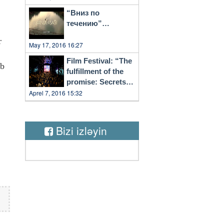
“Вниз по
течению”…
r
May 17, 2016 16:27
Film Festival: “The
ib
fulfillment of the
promise: Secrets
of Vilnius”
Aprel 7, 2016 15:32
Bizi izləyin