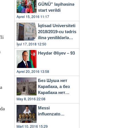
GÜNÜ” layihəsinə
start verildi
Aprel 15, 2016 11:17
İqtisad Universiteti
2018/2019-cu tədris
li
ilinə yeniliklərlə
başlayacaq
İyul 17, 2018 12:50
n
Heydər Əliyev – 93
Aprel 20, 2016 13:58
Без Шуша нет
Карабаха, а без
na
Карабаха нет
Азербайджана…
May 8, 2016 22:08
Messi
nda
influenzato…
Mart 10, 2016 15:29