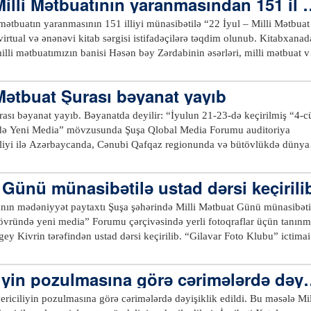
illi Mətbuatının yaranmasından 151 il ö
mətbuatın yaranmasının 151 illiyi münasibətilə “22 İyul – Milli Mətbuat
ual və ənənəvi kitab sərgisi istifadəçilərə təqdim olunub. Kitabxanadan
 milli mətbuatımızın banisi Həsən bəy Zərdabinin əsərləri, milli mətbuat v
həmçinin milli mətbuatın yaranmasında xüsusi xidmətləri olan
rinin həyat və yaradıcılığını əks etdirən Azərbaycan və xarici dillərdə
ətbuat Şurası bəyanat yayıb
ri mətbuat səhifələrində dərc olunan materiallar nümayiş edilib. Virtual
yənlər linkdən istifadə edə bilərlər.
yıb. Bəyanatda deyilir: “İyulun 21-23-də keçirilmiş “4-cü
də Yeni Media” mövzusunda Şuşa Qlobal Media Forumu auditoriya
nliyi ilə Azərbaycanda, Cənubi Qafqaz regionunda və bütövlükdə dünya
hadisəyə çevrildi. İki gün ərzində nüfuzlu media, jurnalist təşkilatlar
edia və informasiya-kommunikasiya sahəsinin aktual məsələlərini ətraflı
 Günü münasibətilə ustad dərsi keçirili
lə tədbirin gedişində özünü göstərməyə başladı. Ölkənin 11 jurnalist
nın mədəniyyət paytaxtı Şuşa şəhərində Milli Mətbuat Günü münasibəti
akçılarına müraciət ünvanlayaraq və yersiz həmkar sentimentallığı nümay
övründə yeni media” Forumu çərçivəsində yerli fotoqraflar üçün tanınm
mənsublarını qınadılar, onları Şuşanı tərk etməyə çağırdılar. Müraciətdə,
n tərəfindən ustad dərsi keçirilib. “Gilavar Foto Klubu” ictimai
ni əhalisinin, guya “blokadada” olduğuna dair iddianın irəli sürülməsi
oqramının növbəti belə təlimində 12 gənc fotoqraf iştirak edib. İlk dəfə
mövzunu gündəmə gətirmək istənilməsi bu mühüm hadisəni siyasiləşdirm
i yaşayan gənclər təlimdən əvvəl şəhəri gəziblər. Fotoqraflar öz gələcə
iyin pozulmasına görə cərimələrdə dəyi
ə etmək cəhdindən başqa bir şey deyildi. Daha bir məqam erməni
zündə, Molla Pənah Vaqifin türbəsi, Xan qızı Natəvanın dağıdılmış evini
üraciəti beynəlxalq təşkilatlara da ünvanlamasıdır. Həmin müraciətdə
da və mədəniyyət paytaxtının digər görməli yerlərində fotolar çəkiblər.
yin pozulmasına görə cərimələrdə dəyişiklik edildi. Bu məsələ Milli
rilməsi, tədbirə qatılmış xarici jurnalistlərin fəaliyyətinin pislənilməsi
mçi gənc iştirakçılara öz peşəkar fəaliyyəti haqqında məlumat verib, uz