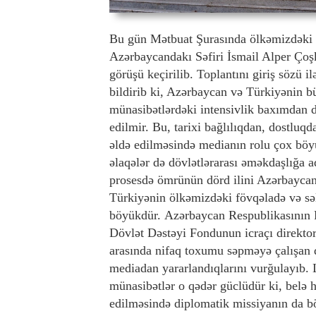
Bu gün Mətbuat Şurasında ölkəmizdəki 
Azərbaycandakı Səfiri İsmail Alper Çoşku
görüşü keçirilib. Toplantını giriş sözü 
bildirib ki, Azərbaycan və Türkiyənin bü
münasibətlərdəki intensivlik baxımdan d
edilmir. Bu, tarixi bağlılıqdan, dostluq
əldə edilməsində medianın rolu çox böy
əlaqələr də dövlətlərarası əməkdaşlığa 
prosesdə ömrünün dörd ilini Azərbaycan
Türkiyənin ölkəmizdəki fövqəladə və səl
böyükdür. Azərbaycan Respublikasının Pr
Dövlət Dəstəyi Fondunun icraçı direktor
arasında nifaq toxumu səpməyə çalışan 
mediadan yararlandıqlarını vurğulayıb. 
münasibətlər o qədər güclüdür ki, belə h
edilməsində diplomatik missiyanın da bö