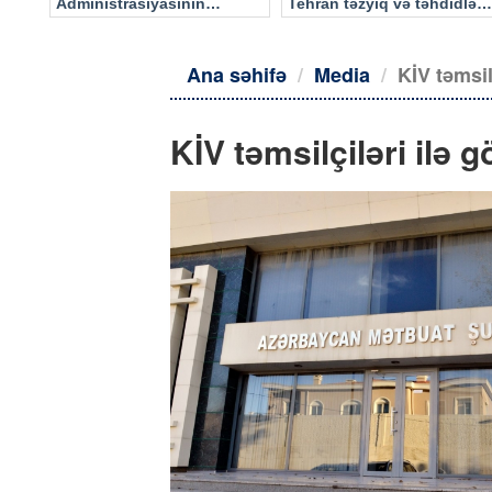
Administrasiyasının
Tehran təzyiq və təhdidlərə
məlumatı əsasında…
təslim olmayacaq
Ana səhifə
Media
KİV təmsil
KİV təmsilçiləri ilə