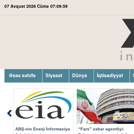
07 Avqust 2026 Cümə
07:10:00
Əsas səhifə
Siyasət
Dünya
İqtisadiyyat
Previous
ABŞ-nin Enerji İnformasiya
“Fars” xəbər agentliyi: