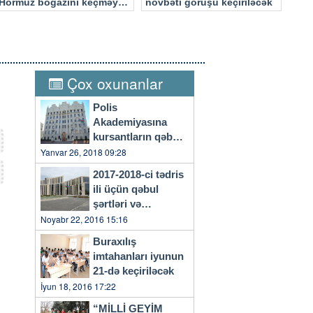
Hörmüz boğazını keçməyə
növbəti görüşü keçiriləcək
cəhd edən hücuma məruz
qalacaq
Çox oxunanlar
Polis
Akademiyasına
kursantların qəbulu
başlayıb
Yanvar 26, 2018 09:28
2017-2018-ci tədris
ili üçün qəbul
şərtləri və
qaydaları…
Noyabr 22, 2016 15:16
Buraxılış
imtahanları iyunun
21-də keçiriləcək
İyun 18, 2016 17:22
“MİLLİ GEYİM