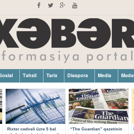
Sosial
Təhsil
Tarix
Diaspora
Media
Mədə
Rixter cədvəli üzrə 5 bal
“The Guardian” qəzetinin