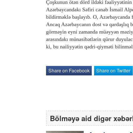
Çoşkunun ötən dörd ildəki fəaliyyətinin
Azərbaycandakı Səfiri cənab İsmail Alper
bildirməklə başlayıb. O, Azərbaycanda 
Ancaq Azərbaycanın dost və qardaşlıq b
görməyin eyni zamanda müəyyən məziyyə
arasındakı münasibətlərin qürur duyulac
ki, bu nailiyyətin qədri-qiyməti bilinmə
Share on Facebook
Share on Twitter
Bölməyə aid digər xəbər