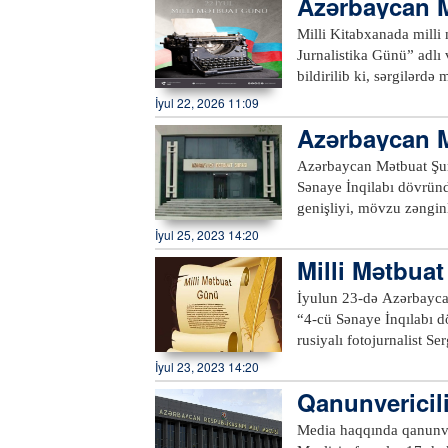
Azərbaycan M
ür…
Milli Kitabxanada milli 
Jurnalistika Günü” adlı virt
bildirilib ki, sərgilərdə
jurnalistika haqqında, 
İyul 22, 2026 11:09
Azərbaycanın dahi ədiblə
Azərbaycan M
ədəbiyyatlar, fotolar, döv
sərgi ilə tanış olmaq istə
Azərbaycan Mətbuat Şurası bəyanat ya
Sənaye İnqilabı dövrün
genişliyi, mövzu zəngi
mühüm əhəmiyyət daşıyan 
İyul 25, 2023 14:20
rəhbərləri, ekspertlər m
Milli Mətbuat
müzakirə etdilər. Təəssüf ki, öz ənənəsinə sadiq qalan Ermənistanın Azərbaycana qarşı apardığı
qaralama kampaniyası hə
İyulun 23-də Azərbayca
təşkilatı Forumun iştir
“4-cü Sənaye İnqılabı d
etdirərək, əcnəbi media 
rusiyalı fotojurnalist Sergey Kivri
həmçinin Qarabağın ermə
birliyinin “PeşəkarSƏN” pr
İyul 23, 2023 14:20
xarici jurnalistlərdən 
Şuşada olmağın sevincin
Qanunvericil
və bundan mümkün dividend əld
arxivləri üçün Cıdır dü
tərəfinin eyni motivli m
klik edildi
qarşısında, Şuşa qalasın
Media haqqında qanunvericili
Foruma qarşı bəyanatın ve
Tədbirin əvvəlində, təli