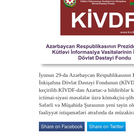
İyunun 29-da Azərbaycan Respublikasının Pr
İnkişafına Dövlət Dəstəyi Fondunun (KİVDF
keçirilib.KİVDF-dən Azərtac-a bildiriblər k
ictimai-siyasi məsələlər üzrə köməkçisi-şö
Səfərli və Müşahidə Şurasının yeni təyin ol
fəaliyyət istiqamətləri ətrafında da müzaki
Share on Facebook
Share on Twitter