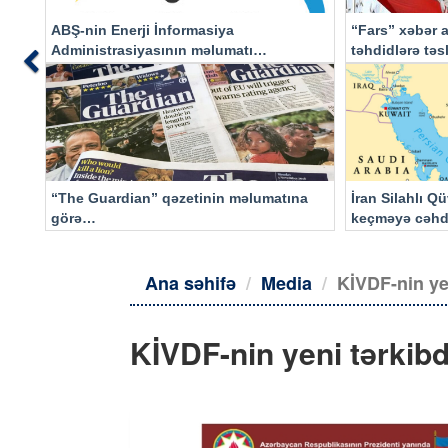
ABŞ-nin Enerji İnformasiya
“Fars” xəbər a
Administrasiyasının məlumatı
təhdidlərə tə
Previous
əsasında…
“The Guardian” qəzetinin məlumatına
İran Silahlı Q
görə…
keçməyə cəhd
qalacaq
Ana səhifə
Media
KİVDF-nin yen
KİVDF-nin yeni tərkibdə 