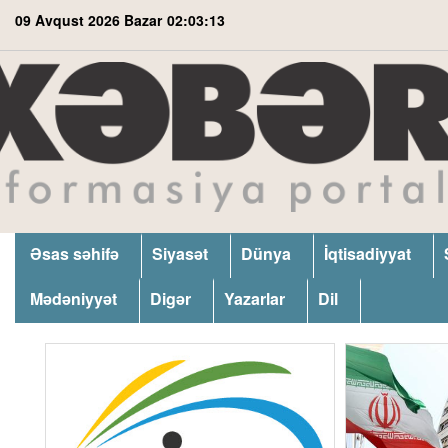
09 Avqust 2026 Bazar
02:03:14
Əsas səhifə
Siyasət
Dünya
İqtisadiyyat
Mədəniyyət
Digər
Yazarlar
Dil