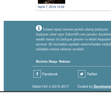
Aprel 7, 2016 15:32
İctimai-siyasi internet portalı olaraq fəaliyyətə
başlayan xəbər saytı Xəbər100.com yaradıcı heyətini
maddi dəstəyi ilə fəaliyyət göstərir və bütün hüquqlar
qorunur. Bu baxımdan saytdakı materiallardan istifad
edildikdə istinad edilməsi vacibdir.
Bizimlə Əlaqə
Reklam
Facebook
Twitter
Xeber100 © 2015-2017
Coded by
Developm