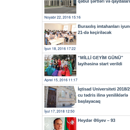
qəbul şərtləri və qaydala
Mükafatının 3-cü dərəcəsi üz
görə “525-ci qəzet”in baş r
qəzetinin baş redaktorunun m
Noyabr 22, 2016 15:16
“Gəncənin səsi” qəzetinin ba
təltif ediliblər.xeber100.com
Buraxılış imtahanları iyu
21-də keçiriləcək
İyun 18, 2016 17:22
“MİLLİ GEYİM GÜNÜ”
layihəsinə start verildi
Aprel 15, 2016 11:17
İqtisad Universiteti 2018/
cu tədris ilinə yeniliklərlə
başlayacaq
İyul 17, 2018 12:50
Heydər Əliyev – 93