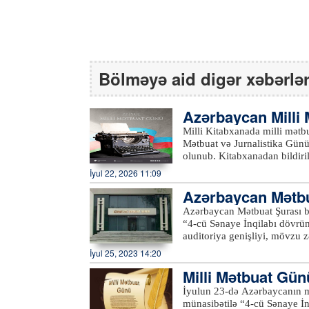
Bölməyə aid digər xəbərlə
Azərbaycan Milli 
r…
Milli Kitabxanada milli mətbu
Mətbuat və Jurnalistika Günü”
olunub. Kitabxanadan bildirilib ki, sərgilərdə milli mətbuatımızın banisi Həsən bəy
Zərdabinin əsərləri, milli mə
İyul 22, 2026 11:09
yaranmasında xüsusi xidmətlə
Azərbaycan Mətbu
əks etdirən Azərbaycan və xar
dərc olunan materiallar nümayiş edilib. Virtual sərgi ilə tanış olmaq i
Azərbaycan Mətbuat Şurası bəyanat yayıb.
edə bilərlər.
“4-cü Sənaye İnqilabı dövr
auditoriya genişliyi, mövzu 
bütövlükdə dünyada mühüm əh
İyul 25, 2023 14:20
media, jurnalist təşkilatları
Milli Mətbuat Gün
sahəsinin aktual məsələlərini ətraflı müzakirə etd
Ermənistanın Azərbaycana qar
İyulun 23-də Azərbaycanın m
özünü göstərməyə başladı. Ölk
münasibətilə “4-cü Sənaye İ