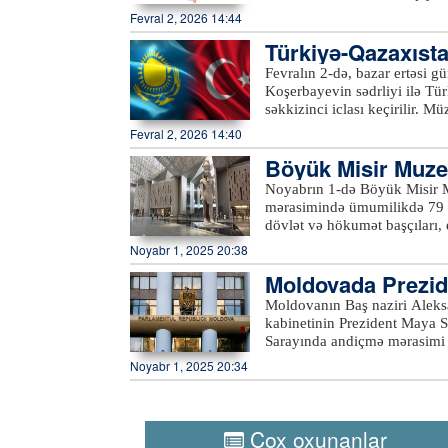
uzun müddətdir davam edən siy
Türkistan vilayətindədir (2,1
Fevral 2, 2026 14:44
parlamentdə sabit hakim koal
nəfər təşkil edir. Ölkə əhalisinin 13 milyonu şəhərlərdə, 7,5 milyonu kənd yerlərində yaşayır.
Türkiyə-Qazaxısta
xeber100.com
n iclası keçirilir
Fevralın 2-də, bazar ertəsi 
Koşerbayevin sədrliyi ilə Tü
səkkizinci iclası keçirilir. Mü
nəqliyyat, müdafiə sənayesi, 
Fevral 2, 2026 14:40
əməkdaşlığın gücləndirilməsi
Böyük Misir Muzey
çoxtərəfli platformalarda, xü
əməkdaşlığın gücləndirilməsi
ək
Noyabrın 1-də Böyük Misir Mu
Orta Dəhliz boyunca nəqliyyat
mərasimində ümumilikdə 79 d
ticarət dövriyyəsini ildə 15 m
dövlət və hökumət başçıları, e
nazirlərinin ikitərəfli görüşü
Tədbirin keçiriləcəyi Gizada
Noyabr 1, 2025 20:38
vəziyyətinə gətirilib. Açılış 
Moldovada Prezid
yanaşı yolboyu dalğalanır. G
Böyük Misir Muzeyinin təməl
Moldovanın Baş naziri Aleks
kvadrat metrə yaxındır. Mədə
kabinetinin Prezident Maya S
eksponat saxlanılır. Tarixdə 
Sarayında andiçmə mərasimi 
şəkildə nümayiş olunur. Misi
müavini daxildir. Hökumətin 
Noyabr 1, 2025 20:34
gözləyir.xeber100.com
vəzifələrini qoruyanlar daxi
Respublikasını yaxın illərdə
komandadır. Moldova hökumətinin yeni üzvləri and içdikdən sonra Prezident Maya Sandu
çıxış edərək ölkənin iqtisadi
Çox oxunanlar