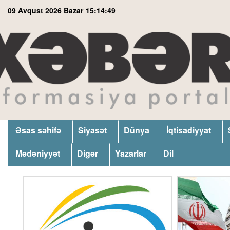
09 Avqust 2026 Bazar
15:14:50
Əsas səhifə
Siyasət
Dünya
İqtisadiyyat
Mədəniyyət
Digər
Yazarlar
Dil