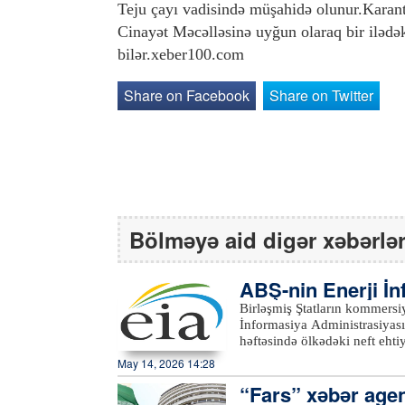
Teju çayı vadisində müşahidə olunur.Karant
Cinayət Məcəlləsinə uyğun olaraq bir iləd
bilər.xeber100.com
Share on Facebook
Share on Twitter
Bölməyə aid digər xəbərlə
ABŞ-nin Enerji İ
tı əsasında…
Birləşmiş Ştatların kommersiya xam neft eh
İnformasiya Administrasiyasının (EIA) məl
həftəsində ölkədəki neft eht
barel olub. Bazar proqnozları
May 14, 2026 14:28
Birləşmiş Ştatların kommersiy
“Fars” xəbər agent
milyon 600 min barel geriləy