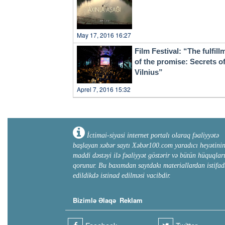
May 17, 2016 16:27
Film Festival: “The fulfill
of the promise: Secrets o
Vilnius”
Aprel 7, 2016 15:32
İctimai-siyasi internet portalı olaraq fəaliyyətə
başlayan xəbər saytı Xəbər100.com yaradıcı heyətini
maddi dəstəyi ilə fəaliyyət göstərir və bütün hüquqlar
qorunur. Bu baxımdan saytdakı materiallardan istifad
edildikdə istinad edilməsi vacibdir.
Bizimlə Əlaqə
Reklam