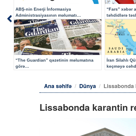
ABŞ-nin Enerji İnformasiya
“Fars” xəbər a
Administrasiyasının məlumatı
təhdidlərə tə
Previous
əsasında…
“The Guardian” qəzetinin məlumatına
İran Silahlı Q
görə…
keçməyə cəhd
qalacaq
Ana səhifə
Dünya
Lissabonda k
Lissabonda karantin re