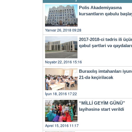
verib.xeber100.com
Polis Akademiyasına
kursantların qəbulu başla
Yanvar 26, 2018 09:28
2017-2018-ci tədris ili üçü
qəbul şərtləri və qaydala
Noyabr 22, 2016 15:16
Buraxılış imtahanları iyu
21-də keçiriləcək
İyun 18, 2016 17:22
“MİLLİ GEYİM GÜNÜ”
layihəsinə start verildi
Aprel 15, 2016 11:17