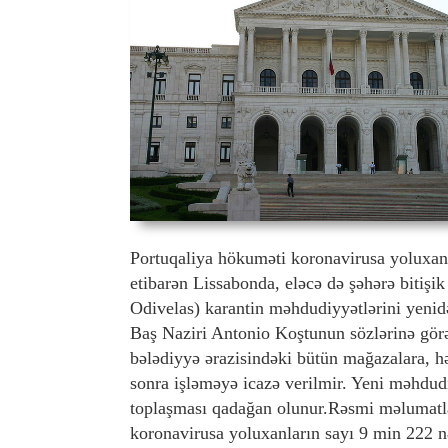
Portuqaliya hökuməti koronavirusa yoluxanl
etibarən Lissabonda, eləcə də şəhərə bitişi
Odivelas) karantin məhdudiyyətlərini yenidə
Baş Naziri Antonio Koştunun sözlərinə görə
bələdiyyə ərazisindəki bütün mağazalara, 
sonra işləməyə icazə verilmir. Yeni məhdud
toplaşması qadağan olunur.Rəsmi məlumatl
koronavirusa yoluxanların sayı 9 min 222 n