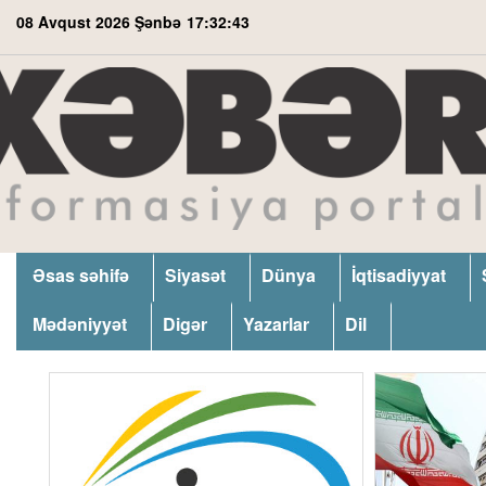
08 Avqust 2026 Şənbə
17:32:44
Əsas səhifə
Siyasət
Dünya
İqtisadiyyat
Mədəniyyət
Digər
Yazarlar
Dil