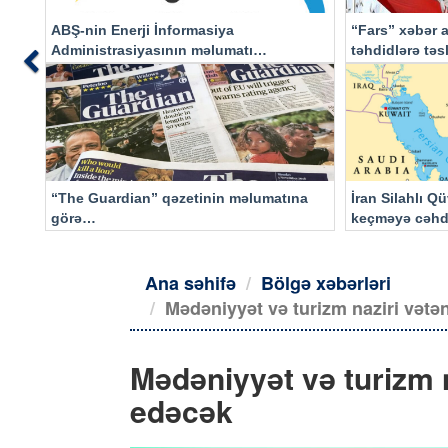
ABŞ-nin Enerji İnformasiya
“Fars” xəbər a
Administrasiyasının məlumatı
təhdidlərə tə
Previous
əsasında…
“The Guardian” qəzetinin məlumatına
İran Silahlı Q
görə…
keçməyə cəhd
qalacaq
Ana səhifə
Bölgə xəbərləri
Mədəniyyət və turizm naziri vətə
Mədəniyyət və turizm n
edəcək