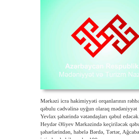
Mərkəzi icra hakimiyyəti orqanlarının rəhbə
qəbulu cədvəlinə uyğun olaraq mədəniyyət 
Yevlax şəhərində vətəndaşları qəbul edəcək.
Heydər Əliyev Mərkəzində keçiriləcək qəbu
şəhərlərindən, habelə Bərdə, Tərtər, Ağcab