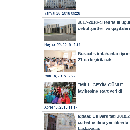
Yanvar 26, 2018 09:28
2017-2018-ci tədris ili üçü
qəbul şərtləri və qaydala
Noyabr 22, 2016 15:16
Buraxılış imtahanları iyu
21-də keçiriləcək
İyun 18, 2016 17:22
“MİLLİ GEYİM GÜNÜ”
layihəsinə start verildi
Aprel 15, 2016 11:17
İqtisad Universiteti 2018/
cu tədris ilinə yeniliklərlə
başlayacaq