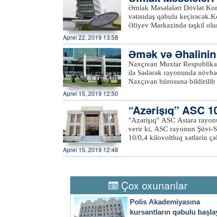
əcək
Əmlak Məsələləri Dövlət Kom
vətəndaş qəbulu keçirəcək.Ko
Əliyev Mərkəzində təşkil ol
rayonlarından olan vətəndaşl
Aprel 22, 2019 13:58
Komitəsi fəaliyyət prinsipinə
Əmək və Əhalinin S
çevik olaraq cavablandırır.
Qəbul zamanı komitənin fəali
ığı ilə…
Naxçıvan Muxtar Respublikası
dövlət əmlakının özəlləşdiril
ilə Sədərək rayonunda növbət
kimi müraciətlərə baxılacaq. 
Naxçıvan bürosuna bildirilib
müəyyənləşdirilməsi, ünvan m
Həsən Nəsirov muxtar respubl
Aprel 15, 2019 12:50
Bildirib ki, “2016-2020-ci i
“Azərişıq” ASC 10/
artırılması üzrə Dövlət Proqr
respublikada yeni iş yerlərini
"Azərişıq" ASC Astara rayonu
yüksəldilməsinə öz töhfəsini
verir ki, ASC rayonun Şüvi-S
Hüseynov vurğulayıb ki, muxt
10/0,4 kilovoltluq xətlərin çə
fəallığın yüksəldilməsi istiq
Aprel 15, 2019 12:48
nəticəsidir ki, sərhəd bölgə
ötən dövrdə bu sahədə uğurlu 
yarmarkasına çıxarılmış boş iş
çıxarıldığı tədbirdə 13 nəfər
Çox oxunanlar
Polis Akademiyasına
kursantların qəbulu başla