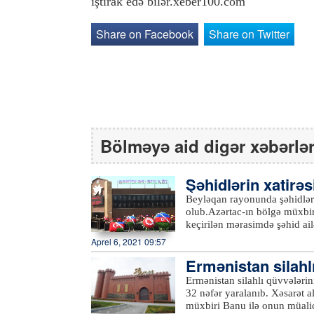
iştirak edə bilər.xeber100.com
Share on Facebook
Share on Twitter
Bölməyə aid digər xəbərlə
Şəhidlərin xatirəs
şı olub
Beyləqan rayonunda şəhidlərin
olub.Azərtac-ın bölgə müxbir
keçirilən mərasimdə şəhid ail
iştirak ediblər. Çıxışlarda ö
Aprel 6, 2021 09:57
kimi düşən Vətən müharibəs
Ermənistan silahlı
şanlı Qələbədən, şəhidlərin 
danışılıb.Şəhidlərin xatirəsi
ə tutublar
Ermənistan silahlı qüvvələrini
olunub, həm Birinci, həm də 
32 nəfər yaralanıb. Xəsarət a
Ermənistan silahlı bölmələri
müxbiri Banu ilə onun müalic
dünyasını dəyişən dinc sakin