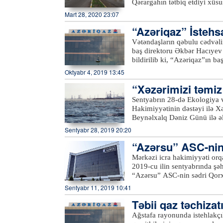
Qərargahın tətbiq etdiyi xüsus
Qafqazda ilk və yeganə pey
normalara qeyd-şərtsiz əməl 
Mart 28, 2020 23:07
coğrafi kəşfiyyat sahələri ü
xəbər verir ki, bu məqsədlə
telekommunikasiya peyki ola
“Azəriqaz” İstehs
2-3 nəfərdən ibarət qruplar ya
“Azersky” və “Azerspace-2”
söhbət edir, karantin rejimini
Vətəndaşların qəbulu cədvəli
əhalini küçə və meydanlardan
baş direktoru Əkbər Hacıyev
keçdiyi küçələrdə, meydanlarda
bildirilib ki, “Azəriqaz”ın b
obyektlərinin ətrafında, çoxmə
Ruslan Əliyev isə Şirvan şəh
Oktyabr 4, 2019 13:45
avtobus və taksi dayanacaqları
dinləyiblər. Qəbula gələn sak
“Xəzərimizi təmiz 
xətlərinin yerinin dəyişdirilmə
Hər bir vətəndaşın müraciəti 
Sentyabrın 28-də Ekologiya v
həlli barədə müvafiq struktur
Hakimiyyətinin dəstəyi ilə X
Beynəlxalq Dəniz Günü ilə əl
keçirilib.Azərtac-ın bölgə mü
Sentyabr 28, 2019 20:20
tullantılarından təmizlənərək
“Azərsu” ASC-nin 
və Təbii Sərvətlər Nazirliyin
nazirliyin digər yerli qurum
Mərkəzi icra hakimiyyəti orqa
Şəhər Mənzil-Kommunal İdarəs
2019-cu ilin sentyabrında şə
ümumilikdə, 100-dən çox kön
“Azərsu” ASC-nin sədri Qor
Samux və Kəlbəcərdən olan və
Sentyabr 11, 2019 10:41
sentyabrın 19-da “Azərsu” s
Təbii qaz təchiza
Göygöl və Daşkəsən rayonları
müavini Etibar Məmmədov Naf
Ağstafa rayonunda istehlakçıl
sakinlərini qəbul edəcək.Qə