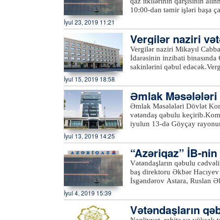
qaz itkilərinin qarşısının alı
Naftalan sukanal sahələrinin 
10:00-dan təmir işləri başa 
təchizatı və kanalizasiya xid
dayandırılıb. Samux rayonunda
İyul 23, 2019 11:21
Gəncə, Samux, Göygöl, Daşkə
məqsədilə bir qrup abonentin 
sahələrinə, həmçinin 431-47
Vergilər naziri v
ki, bu barədə “Azəriqaz” İst
“
office@azersu.az
” elektron
Vergilər naziri Mikayıl Cabb
İdarəsinin inzibati binasında
sakinlərini qəbul edəcək.Ve
Azərtac-a bildirilib ki, qəb
İyul 15, 2019 18:58
10 saylı Ərazi Vergilər İdarə
Əmlak Məsələləri 
habelə İsmayıllı, Balakən və
etməklə, eləcə də Vergilər N
b
Əmlak Məsələləri Dövlət Kom
keçə bilərlər.xeber100.com
vətəndaş qəbulu keçirib.Komi
iyulun 13-də Göyçay rayonu
isə Ucar rayonunda vətəndaş
İyul 13, 2019 14:25
struktur bölmə rəhbərlərinin 
“Azəriqaz” İB-nin 
müraciətlər diqqətlə dinlənil
müraciətlər nəzarətə götürül
dinləyib
Vətəndaşların qəbulu cədvəli
ilə bağlı komitə sədri tərəfin
baş direktoru Əkbər Hacıyev 
komitənin fəaliyyət istiqamət
İsgəndərov Astara, Ruslan Əl
göndərilməsi üçün qeydiyyata
a bildirilib ki, qəbulda Lənk
İyul 4, 2019 15:39
mövzuları əsasən daşınmaz əm
vətəndaşların müraciətlərinə 
torpaqlardan faktiki istifadə 
Vətəndaşların qə
məntəqələrinin qazlaşdırılması
uçotuna alınması, ölçülərinin
məsələlərlə bağlı olub.“Azəri
Nəqliyyat, rabitə və yüksək