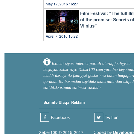
May 17, 2016 16:27
Film Festival: “The fulfill
of the promise: Secrets o
Vilnius”
Aprel 7, 2016 15:32
İctimai-siyasi internet portalı olaraq fəaliyyətə
başlayan xəbər saytı Xəbər100.com yaradıcı heyətini
maddi dəstəyi ilə fəaliyyət göstərir və bütün hüquqlar
qorunur. Bu baxımdan saytdakı materiallardan istifad
edildikdə istinad edilməsi vacibdir.
Bizimlə Əlaqə
Reklam
Facebook
Twitter
Xeber100 © 2015-2017
Coded by
Developm