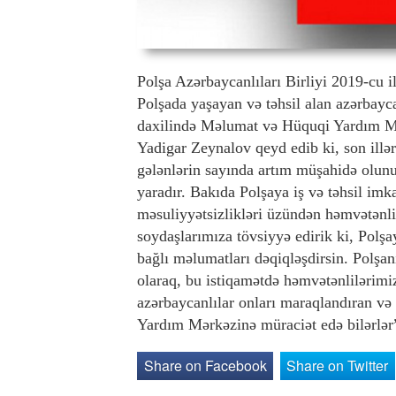
Polşa Azərbaycanlıları Birliyi 2019-cu i
Polşada yaşayan və təhsil alan azərbayc
daxilində Məlumat və Hüquqi Yardım Mər
Yadigar Zeynalov qeyd edib ki, son illə
gələnlərin sayında artım müşahidə olunur
yaradır. Bakıda Polşaya iş və təhsil imka
məsuliyyətsizlikləri üzündən həmvətənlil
soydaşlarımıza tövsiyyə edirik ki, Polşa
bağlı məlumatları dəqiqləşdirsin. Polşanı
olaraq, bu istiqamətdə həmvətənlilərim
azərbaycanlılar onları maraqlandıran v
Yardım Mərkəzinə müraciət edə bilərlə
Share on Facebook
Share on Twitter