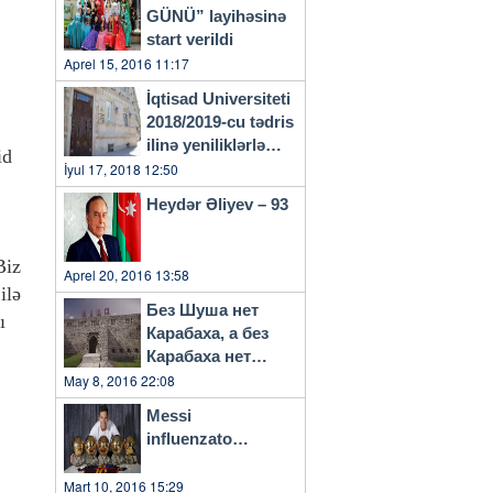
GÜNÜ” layihəsinə
start verildi
Aprel 15, 2016 11:17
İqtisad Universiteti
2018/2019-cu tədris
ilinə yeniliklərlə
id
başlayacaq
İyul 17, 2018 12:50
Heydər Əliyev – 93
Biz
Aprel 20, 2016 13:58
ilə
Без Шуша нет
ı
Карабаха, а без
Карабаха нет
Азербайджана…
May 8, 2016 22:08
Messi
influenzato…
Mart 10, 2016 15:29