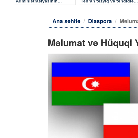
Administrasiyasının
Tehran təzyiq və təhdidlərə
məlumatı əsasında…
təslim olmayacaq
Ana səhifə
Diaspora
Məluma
Məlumat və Hüquqi Y