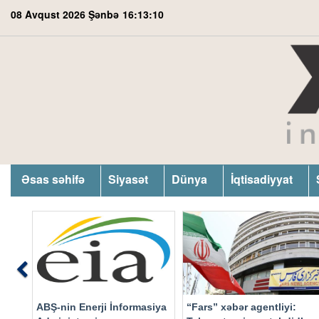
08 Avqust 2026 Şənbə
16:13:11
Əsas səhifə
Siyasət
Dünya
İqtisadiyyat
Previous
ABŞ-nin Enerji İnformasiya
“Fars” xəbər agentliyi: