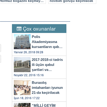
Hörmüz boğazını keçməyə
növbəti görüşü keçiriləcək
cəhd edən hücuma məruz
qalacaq
Çox oxunanlar
Polis
Akademiyasına
kursantların qəbulu
başlayıb
Yanvar 26, 2018 09:28
2017-2018-ci tədris
ili üçün qəbul
şərtləri və
qaydaları…
Noyabr 22, 2016 15:16
Buraxılış
imtahanları iyunun
21-də keçiriləcək
İyun 18, 2016 17:22
“MİLLİ GEYİM