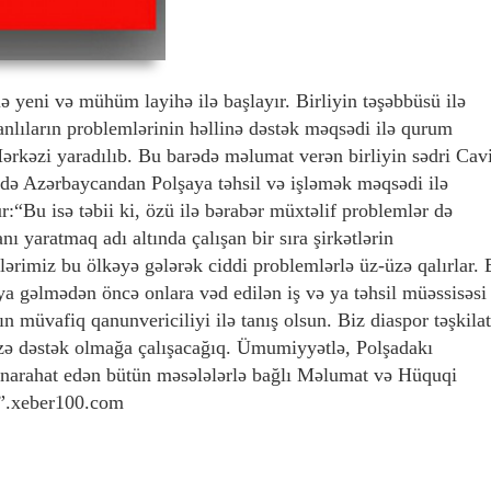
lə yeni və mühüm layihə ilə başlayır. Birliyin təşəbbüsü ilə
anlıların problemlərinin həllinə dəstək məqsədi ilə qurum
kəzi yaradılıb. Bu barədə məlumat verən birliyin sədri Cav
rdə Azərbaycandan Polşaya təhsil və işləmək məqsədi ilə
:“Bu isə təbii ki, özü ilə bərabər müxtəlif problemlər də
nı yaratmaq adı altında çalışan bir sıra şirkətlərin
ərimiz bu ölkəyə gələrək ciddi problemlərlə üz-üzə qalırlar. 
ya gəlmədən öncə onlara vəd edilən iş və ya təhsil müəssisəsi 
n müvafiq qanunvericiliyi ilə tanış olsun. Biz diaspor təşkilat
izə dəstək olmağa çalışacağıq. Ümumiyyətlə, Polşadakı
ə narahat edən bütün məsələlərlə bağlı Məlumat və Hüquqi
r”.xeber100.com