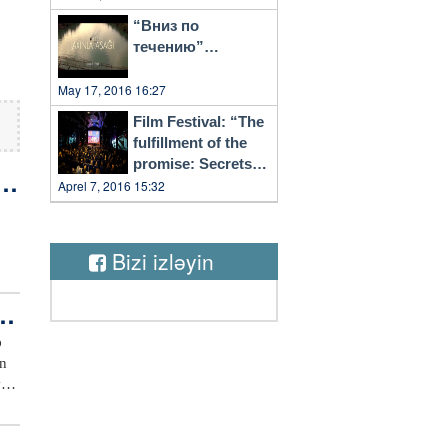
“Вниз по
течению”…
May 17, 2016 16:27
Film Festival: “The
fulfillment of the
promise: Secrets
n
of Vilnius”
Aprel 7, 2016 15:32
Bizi izləyin
i
ya
hü
n
,
v
r