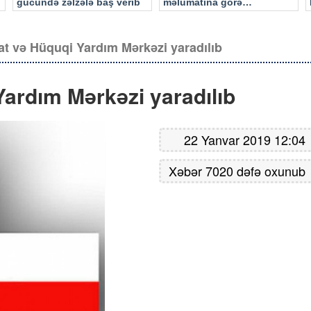
gücündə zəlzələ baş verib
məlumatına görə…
t və Hüquqi Yardım Mərkəzi yaradılıb
ardım Mərkəzi yaradılıb
22 Yanvar 2019 12:04
Xəbər 7020 dəfə oxunub