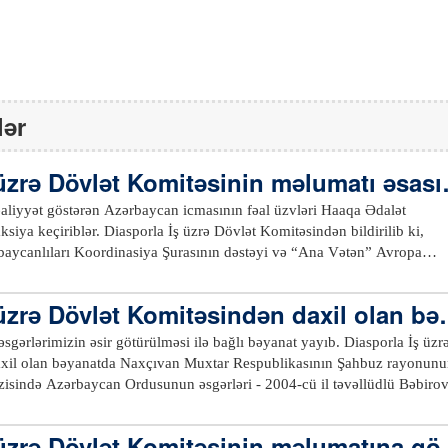
lər
 üzrə Dövlət Komitəsinin məlumatı əsası
əaliyyət göstərən Azərbaycan icmasının fəal üzvləri Haaqa Ədalət
zrə Dövlət Komitəsindən bildirilib ki,
baycanlıları Koordinasiya Şurasının dəstəyi və “Ana Vətən” Avropa
liyinin təşkilatçılığı ilə baş tutan aksiya ölkəmizə qarşı 30 il ərzində
iyasət yürütmüş Ermənistanın dünya ictimaiyyətini yenidən siyasi, hərb
üzrə Dövlət Komitəsindən daxil olan bə
 manipulyasiya kampaniyası üçün alətə çevirmək və Azərbaycanın
tlar törətmək cəhdlərinə etiraz məqsədilə gerçəkləşdirilib. Niderland
ərimizin əsir götürülməsi ilə bağlı bəyanat yayıb. Diasporla İş üzrə
“Azərbaycan sülh istəyir, Ermənistan müharibə istəyir”, “Ermənistan sül
xil olan bəyanatda Naxçıvan Muxtar Respublikasının Şahbuz rayonunu
ir”, “Ermənistan, sülh sazişini imzala!”, “Ermənistan faktları təhrif edir
zisində Azərbaycan Ordusunun əsgərləri - 2004-cü il təvəllüdlü Bəbiro
dadır”, “Azərbaycan torpaqlarında Ermənistan əsgəri olmamalıdır!”,
 2003-cü il təvəllüdlü Axundov Hüseyn Əhliman oğlunun Ermənistan
andır!”, “Ermənistan, bizim torpaqlarımızın minalandırılmasını
əsi və Azərbaycan hərbçilərinə işgəncə verilməsi, onlarla qeyri-insani
 üzrə Dövlət Komitəsinin məlumatına gö
 minaları dinc sakinləri öldürür!”, “Ermənistan minaları - müharibə
ənistanın Cenevrə Konvensiyası,