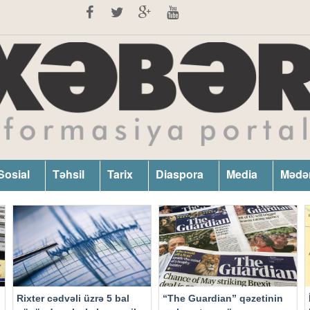
Sosial
Təhsil
Tarix
Diaspora
Media
Mədə
Rixter cədvəli üzrə 5 bal
“The Guardian” qəzetinin