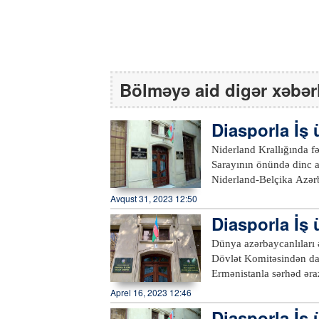
Bölməyə aid digər xəbər
Diasporla İş
da…
Niderland Krallığında f
Sarayının önündə dinc aksiya keçiriblər. Diasporla İş ü
Niderland-Belçika Azər
Azərbaycanlı Qadınlar Bir
Avqust 31, 2023 12:50
qəsbkar və təcavüzkar s
Diasporla İş 
və informasiya yönümlü
natda
Qarabağ bölgəsində təxriba
Dünya azərbaycanlıları əsgərl
ictimaiyyətinin diqqəti 
Dövlət Komitəsindən da
rədd edir, müharibəni seç
Ermənistanla sərhəd əra
dünya ictimaiyyətini al
Aqşin Qabil oğlunun və
Aprel 16, 2023 12:46
“Ermənistan, hücumu day
tərəfindən əsir götürülm
Diasporla İş
dayandır!”, “Ermənilərin
rəftar edilməsi qətiyyətlə pislənilib. Dünya azərbaycanlıları Erm