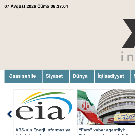
07 Avqust 2026 Cümə
08:37:05
Əsas səhifə
Siyasət
Dünya
İqtisadiyyat
Previous
ABŞ-nin Enerji İnformasiya
“Fars” xəbər agentliyi: