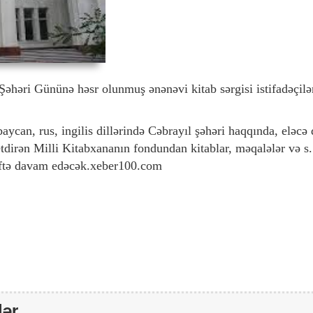
əhəri Gününə həsr olunmuş ənənəvi kitab sərgisi istifadəçilə
aycan, rus, ingilis dillərində Cəbrayıl şəhəri haqqında, eləcə 
dirən Milli Kitabxananın fondundan kitablar, məqalələr və s.
həftə davam edəcək.xeber100.com
lər