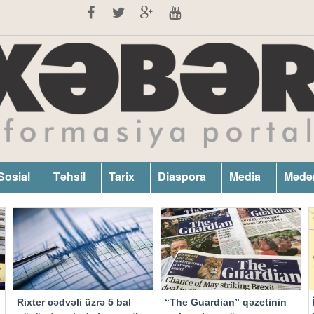
Sosial
Təhsil
Tarix
Diaspora
Media
Mədə
Rixter cədvəli üzrə 5 bal
“The Guardian” qəzetinin