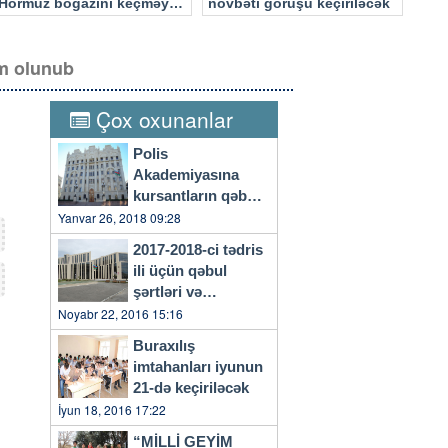
Hörmüz boğazını keçməyə
növbəti görüşü keçiriləcək
cəhd edən hücuma məruz
qalacaq
im olunub
Çox oxunanlar
Polis
Akademiyasına
kursantların qəbulu
başlayıb
Yanvar 26, 2018 09:28
2017-2018-ci tədris
ili üçün qəbul
şərtləri və
qaydaları…
Noyabr 22, 2016 15:16
Buraxılış
imtahanları iyunun
21-də keçiriləcək
İyun 18, 2016 17:22
“MİLLİ GEYİM