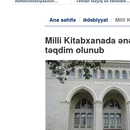
Administrasiyasının
Tehran təzyiq və təhdidlərə
məlumatı əsasında…
təslim olmayacaq
Ana səhifə
Ədəbiyyat
Milli 
Milli Kitabxanada ənə
təqdim olunub