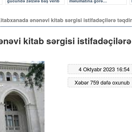
gücündə zəlzələ baş verib
məlumatına görə…
Kitabxanada ənənəvi kitab sərgisi istifadəçilərə təqd
nəvi kitab sərgisi istifadəçilərə
4 Oktyabr 2023 16:54
Xəbər 759 dəfə oxunub