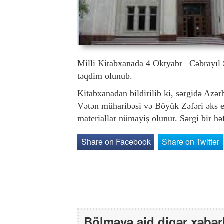
Milli Kitabxanada 4 Oktyabr– Cəbrayıl Ş
təqdim olunub.
Kitabxanadan bildirilib ki, sərgidə Azərb
Vətən müharibəsi və Böyük Zəfəri əks et
materiallar nümayiş olunur. Sərgi bir 
Share on Facebook
Share on Twitter
Bölməyə aid digər xəbər