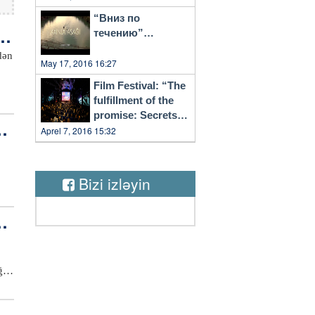
“Вниз по
iy
течению”…
dən
May 17, 2016 16:27
Film Festival: “The
fulfillment of the
promise: Secrets
gi
of Vilnius”
Aprel 7, 2016 15:32
arı
Bizi izləyin
l
ya
uğu
cu
if
və
ə
s