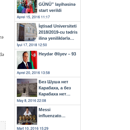
GÜNÜ” layihəsinə
start verildi
Aprel 15, 2016 11:17
İqtisad Universiteti
2018/2019-cu tədris
rə
ilinə yeniliklərlə
başlayacaq
İyul 17, 2018 12:50
də
Heydər Əliyev – 93
Aprel 20, 2016 13:58
Без Шуша нет
Карабаха, а без
Карабаха нет
Азербайджана…
May 8, 2016 22:08
Messi
influenzato…
Mart 10, 2016 15:29