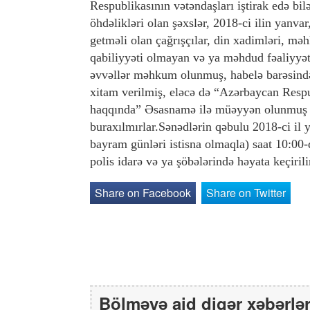
Respublikasının vətəndaşları iştirak edə bilə
öhdəlikləri olan şəxslər, 2018-ci ilin yanvar
getməli olan çağrışçılar, din xadimləri, m
qabiliyyəti olmayan və ya məhdud fəaliyyət 
əvvəllər məhkum olunmuş, habelə barəsində 
xitam verilmiş, eləcə də “Azərbaycan Respu
haqqında” Əsasnamə ilə müəyyən olunmuş d
buraxılmırlar.Sənədlərin qəbulu 2018-ci il 
bayram günləri istisna olmaqla) saat 10:00
polis idarə və ya şöbələrində həyata keçiri
Share on Facebook
Share on Twitter
Bölməyə aid digər xəbərlə