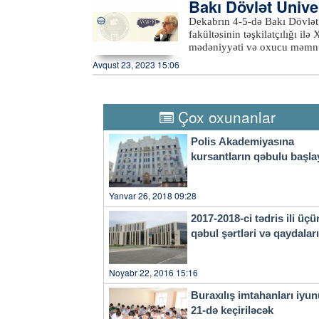
Bakı Dövlət Unive
təhsil müəssisələrinə elektron
etmək üçün ixtisas seçimi dav
seçənlər arasında say çoxluğu
Dekabrın 4-5-də Bakı Dövlət
23:59-dək internet vasitəsilə
qrup gəlir. II qrupda 13089 a
fakültəsinin təşkilatçılığı il
subbakalavrlar) müsabiqə şərt
təsdiqləyib. V qrup
mədəniyyəti və oxucu məmnu
altqrupuna (altqruplarına) ai
barədə BDU-dan məlumat verilib. Konfransda müasir oxucu, onun tipologiyas
Avqust 23, 2023 15:06
tələbatının ödənilməsi sistem
araşdırılacaq. İnformasiya mə
oxucu məmnunluğunun meyarla
Tədbirdə sənəd və informasiy
Çox oxunanlar
kitabşünaslıq, kitabxanaşünas
müəlliflik hüququ və əlaqəli
Polis Akademiyasına
aparılacaq.xeber100.com
kursantların qəbulu başla
Yanvar 26, 2018 09:28
2017-2018-ci tədris ili üçü
qəbul şərtləri və qaydala
Noyabr 22, 2016 15:16
Buraxılış imtahanları iyu
21-də keçiriləcək