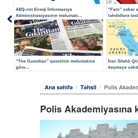
ABŞ-nin Enerji İnformasiya
“Fars” xəbər a
Administrasiyasının məlumatı
təhdidlərə tə
Previous
əsasında…
“The Guardian” qəzetinin məlumatına
İran Silahlı Q
görə…
keçməyə cəhd
qalacaq
Ana səhifə
Təhsil
Polis Akadem
Polis Akademiyasına k