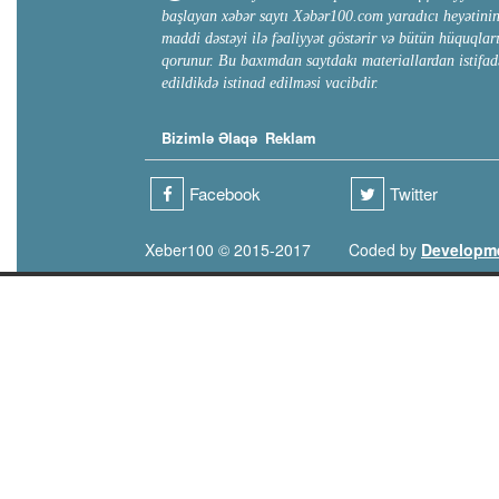
başlayan xəbər saytı Xəbər100.com yaradıcı heyətini
maddi dəstəyi ilə fəaliyyət göstərir və bütün hüquqlar
qorunur. Bu baxımdan saytdakı materiallardan istifad
edildikdə istinad edilməsi vacibdir.
Bizimlə Əlaqə
Reklam
Facebook
Twitter
Xeber100 © 2015-2017
Coded by
Developm