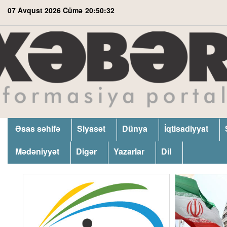
07 Avqust 2026 Cümə
20:50:33
Əsas səhifə
Siyasət
Dünya
İqtisadiyyat
Mədəniyyət
Digər
Yazarlar
Dil