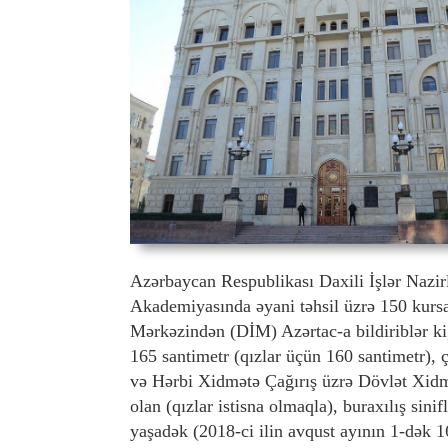
Azərbaycan Respublikası Daxili İşlər Nazirli
Akademiyasında əyani təhsil üzrə 150 kurs
Mərkəzindən (DİM) Azərtac-a bildiriblər ki
165 santimetr (qızlar üçün 160 santimetr), 
və Hərbi Xidmətə Çağırış üzrə Dövlət Xidmə
olan (qızlar istisna olmaqla), buraxılış sini
yaşadək (2018-ci ilin avqust ayının 1-dək 