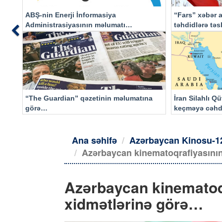
ABŞ-nin Enerji İnformasiya
“Fars” xəbər a
Administrasiyasının məlumatı
təhdidlərə tə
Previous
əsasında…
“The Guardian” qəzetinin məlumatına
İran Silahlı Q
görə…
keçməyə cəhd
qalacaq
Ana səhifə
Azərbaycan Kinosu-1
Azərbaycan kinematoqrafiyasının
Azərbaycan kinematoqr
xidmətlərinə görə…