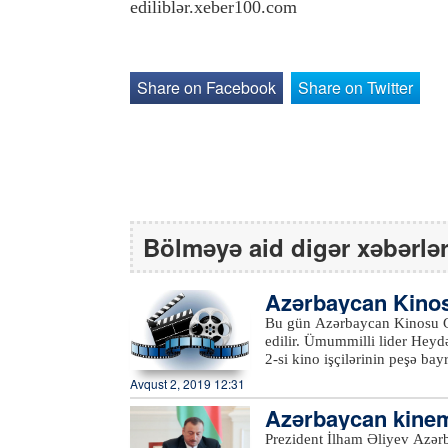
ediliblər.xeber100.com
Share on Facebook
Share on Twitter
Bölməyə aid digər xəbərlə
Azərbaycan Kinos
Bu gün Azərbaycan Kinosu 
edilir. Ümummilli lider Heydə
2-si kino işçilərinin peşə b
olunur.“Azərbaycanfilm”də in
Avqust 2, 2019 12:31
olunub. Onların bir hissəsi,
Azərbaycan kinema
“Sevinc buxtası”, “İstintaq”,
cümlədən “Ögey ana”, “Uzaq 
inə görə…
Prezident İlham Əliyev Azər