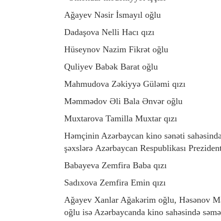
Ağayev Nəsir İsmayıl oğlu
Dadaşova Nelli Hacı qızı
Hüseynov Nazim Fikrət oğlu
Quliyev Babək Barat oğlu
Mahmudova Zəkiyyə Güləmi qızı
Məmmədov Əli Bala Ənvər oğlu
Muxtarova Tamilla Muxtar qızı
Həmçinin Azərbaycan kino sənəti sahəsində 
şəxslərə Azərbaycan Respublikası Prezidenti
Babayeva Zemfira Baba qızı
Sadıxova Zemfira Emin qızı
Ağayev Xanlar Ağakərim oğlu, Həsənov M
oğlu isə Azərbaycanda kino sahəsində səmərə