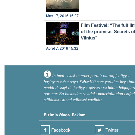
May 17, 2016 16:27
Film Festival: “The fulfill
of the promise: Secrets o
Vilnius”
Aprel 7, 2016 15:32
İctimai-siyasi internet portalı olaraq fəaliyyətə
başlayan xəbər saytı Xəbər100.com yaradıcı heyətini
maddi dəstəyi ilə fəaliyyət göstərir və bütün hüquqlar
qorunur. Bu baxımdan saytdakı materiallardan istifad
edildikdə istinad edilməsi vacibdir.
Bizimlə Əlaqə
Reklam
Facebook
Twitter