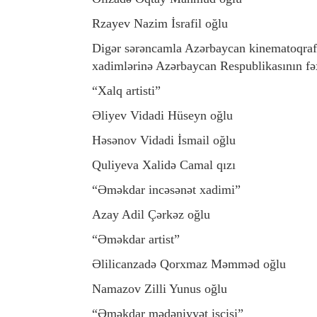
Rzayev Nazim İsrafil oğlu
Digər sərəncamla Azərbaycan kinematoqrafiy
xadimlərinə Azərbaycan Respublikasının fəxr
“Xalq artisti”
Əliyev Vidadi Hüseyn oğlu
Həsənov Vidadi İsmail oğlu
Quliyeva Xalidə Camal qızı
“Əməkdar incəsənət xadimi”
Azay Adil Çərkəz oğlu
“Əməkdar artist”
Əlilicanzadə Qorxmaz Məmməd oğlu
Namazov Zilli Yunus oğlu
“Əməkdar mədəniyyət işçisi”