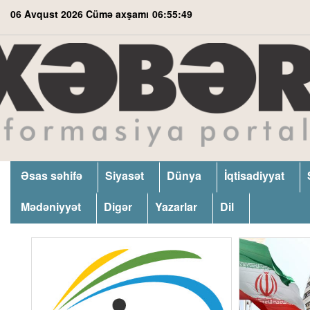
06 Avqust 2026 Cümə axşamı
06:55:50
Əsas səhifə
Siyasət
Dünya
İqtisadiyyat
Mədəniyyət
Digər
Yazarlar
Dil