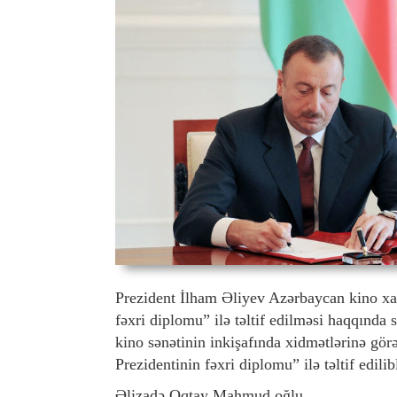
Prezident İlham Əliyev Azərbaycan kino xa
fəxri diplomu” ilə təltif edilməsi haqqınd
kino sənətinin inkişafında xidmətlərinə gö
Prezidentinin fəxri diplomu” ilə təltif edilib
Əlizadə Oqtay Mahmud oğlu