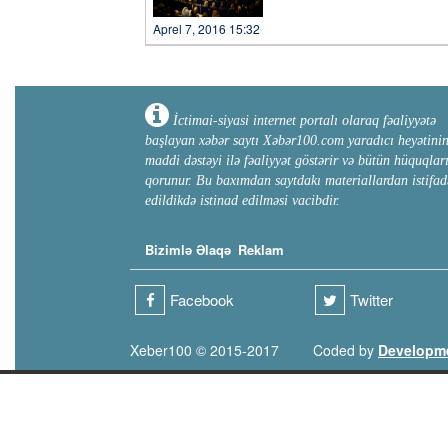
Aprel 7, 2016 15:32
İctimai-siyasi internet portalı olaraq fəaliyyətə
başlayan xəbər saytı Xəbər100.com yaradıcı heyətini
maddi dəstəyi ilə fəaliyyət göstərir və bütün hüquqlar
qorunur. Bu baxımdan saytdakı materiallardan istifad
edildikdə istinad edilməsi vacibdir.
Bizimlə Əlaqə
Reklam
Facebook
Twitter
Xeber100 © 2015-2017
Coded by
Developm