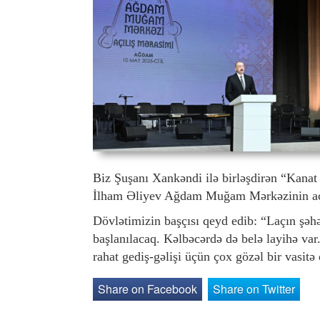
Biz Şuşanı Xankəndi ilə birləşdirən “Kanat y
İlham Əliyev Ağdam Muğam Mərkəzinin açıl
Dövlətimizin başçısı qeyd edib: “Laçın şəhər
başlanılacaq. Kəlbəcərdə də belə layihə va
rahat gediş-gəlişi üçün çox gözəl bir vasit
Share on Facebook
Share on Twitter