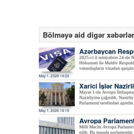
Bölməyə aid digər xəbərlə
Azərbaycan Respu
da vizasız rejim 
2025-ci il sentyabrın 24-də
Hökuməti ilə Maldiv Respubl
vətəndaşların vizadan qarşıl
zəruri olan dövlətdaxili prosedurlar tamamlanıb. Bu bar
May 1, 2026 14:24
xidməti idarəsindən məlumat v
Xarici İşlər Nazi
uyğun olaraq, sənəd 2026-cı il aprelin 2
Respublikasının etibarlı ümu
Mayın 1-də Avropa İttifaqını
Respublikasının etibarlı ümum
Nazirliyinə çağırılıb. Nazirliyin Mətbuat xidməti idarəsindən bildirilib ki, görüşdə Avropa
dövlətinin ərazisinə daxil ol
Parlamenti tərəfindən apreli
tarixindən etibarən 90 (doxs
və qərəzli müddəalar qəti şəki
May 1, 2026 14:19
viza tələbindən azad edilirl
olunub. Sözügedən qətnamədəki müddəaların reallıqları təhrif etdiyi, obyektivlik
Avropa Parlamenti
prinsiplərinə, dövlətlərin su
vurğulanıb. Avropa Parlamen
əlaqədar qərar qə
Milli Məclis Avropa Parlamen
prosesinə, eləcə də Azərbayca
edib. Bu məsələ parlamentin m