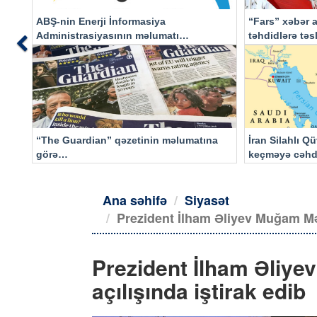
ABŞ-nin Enerji İnformasiya
“Fars” xəbər a
Administrasiyasının məlumatı
təhdidlərə tə
Previous
əsasında…
“The Guardian” qəzetinin məlumatına
İran Silahlı Q
görə…
keçməyə cəhd
qalacaq
Ana səhifə
Siyasət
Prezident İlham Əliyev Muğam Mər
Prezident İlham Əliy
açılışında iştirak edib