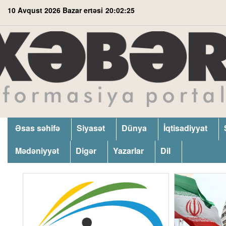
10 Avqust 2026 Bazar ertəsi
20:02:26
Əsas səhifə
Siyasət
Dünya
İqtisadiyyat
Mədəniyyət
Digər
Yazarlar
Dil