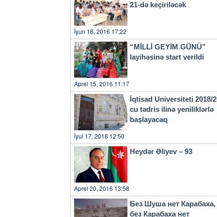
21-də keçiriləcək
İyun 18, 2016 17:22
“MİLLİ GEYİM GÜNÜ”
layihəsinə start verildi
Aprel 15, 2016 11:17
İqtisad Universiteti 2018/
cu tədris ilinə yeniliklərlə
başlayacaq
İyul 17, 2018 12:50
Heydər Əliyev – 93
Aprel 20, 2016 13:58
Без Шуша нет Карабаха,
без Карабаха нет