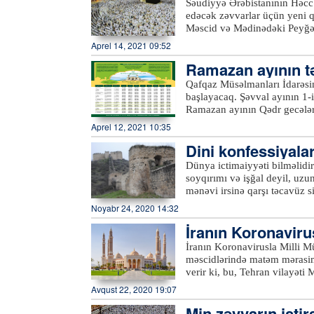
dalar açıqlanıb
Səudiyyə Ərəbistanının Həcc
yerləşdirilib.xeber100.com
gün əvvəl ev şəraitində kara
edəcək zəvvarlar üçün yeni q
halında qaldıqları otellərdə k
Məscid və Mədinədəki Peyğəm
olacaq zəvvar qruplarına rəhb
ən azı bir dozasını vurdurma
Aprel 14, 2021 09:52
qoruyucu maskaların taxılmas
mərkəzinə girişi qadağan edi
edəcəklər.xeber100.com
Ramazan ayının t
ətrafında gəzməsinə də izn v
ziyarətinə gələn insanlara 10
Qafqaz Müsəlmanları İdarəsin
olanlara isə min rial (2600 d
başlayacaq. Şəvval ayının 1
namazı qılanlar üçün bütün 
Ramazan ayının Qədr gecələri
qərarı ilə həmin namazın rük
Qədr gecəsi olacaq. Eyni za
Aprel 12, 2021 10:35
may) də Qədr gecələri olac
Dini konfessiyala
izlə bağlı BƏYAN
Dünya ictimaiyyəti bilməlidi
soyqırımı və işğal deyil, uzu
mənəvi irsinə qarşı təcavüz 
siyasəti onun işğal etdiyi ər
Noyabr 24, 2020 14:32
verir ki, bu fikirlər Azərbay
İranın Koronaviru
dini abidələrimizlə bağlı bir
dinlərə qarşı dözümsüzlüklə 
əsasən…
İranın Koronavirusla Milli M
çoxkonfessiyalı Azərbaycanın
məscidlərində matəm mərasim
alban, pravoslav, müsəlman d
verir ki, bu, Tehran vilayəti
irs nümunələrimizi ya tamamil
qərarında qeyd olunub.Məhərrə
Avqust 22, 2020 19:07
özününkiləşdirib – erməniləşd
vilayətində koronavirus güclü
Ermənistandan fərqli olaraq 
Min zəvvarın iştir
vurğulayıblar. Yeni qərar barə