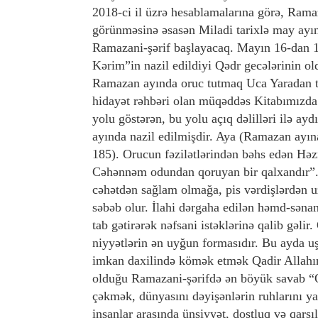
2018-ci il üzrə hesablamalarına görə, Rama
görünməsinə əsasən Miladi tarixlə may ayı
Ramazani-şərif başlayacaq. Mayın 16-dan 17
Kərim”in nazil edildiyi Qədr gecələrinin old
Ramazan ayında oruc tutmaq Uca Yaradan tə
hidayət rəhbəri olan müqəddəs Kitabımızda 
yolu göstərən, bu yolu açıq dəlilləri ilə a
ayında nazil edilmişdir. Aya (Ramazan ayına
185). Orucun fəzilətlərindən bəhs edən Hə
Cəhənnəm odundan qoruyan bir qalxandır”.Fət
cəhətdən sağlam olmağa, pis vərdişlərdən 
səbəb olur. İlahi dərgaha edilən həmd-sənan
tab gətirərək nəfsani istəklərinə qalib gəli
niyyətlərin ən uyğun formasıdır. Bu ayda uşa
imkan daxilində kömək etmək Qadir Allahın 
olduğu Ramazani-şərifdə ən böyük savab “
çəkmək, dünyasını dəyişənlərin ruhlarını ya
insanlar arasında ünsiyyət, dostluq və qarşı