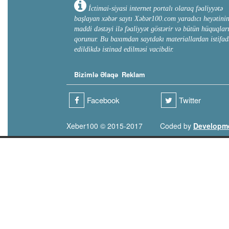
İctimai-siyasi internet portalı olaraq fəaliyyətə
başlayan xəbər saytı Xəbər100.com yaradıcı heyətini
maddi dəstəyi ilə fəaliyyət göstərir və bütün hüquqlar
qorunur. Bu baxımdan saytdakı materiallardan istifad
edildikdə istinad edilməsi vacibdir.
Bizimlə Əlaqə
Reklam
Facebook
Twitter
Xeber100 © 2015-2017
Coded by
Developm