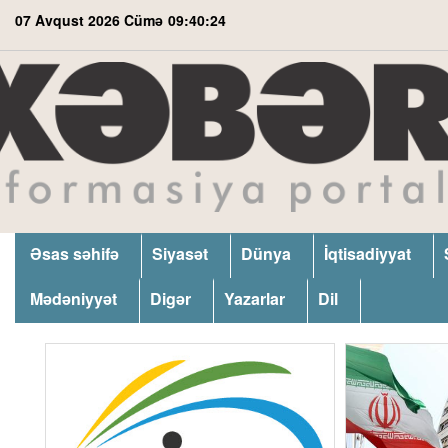
07 Avqust 2026 Cümə
09:40:25
Əsas səhifə
Siyasət
Dünya
İqtisadiyyat
Mədəniyyət
Digər
Yazarlar
Dil