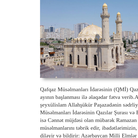
Qafqaz Müsəlmanları İdarəsinin (QMİ) Qaz
ayının başlanması ilə əlaqədar fətva verib.
şeyxülislam Allahşükür Paşazadənin sədrliyi
Müsəlmanları İdarəsinin Qazılar Şurası və E
isə Cənnət müjdəsi olan mübarək Ramazan 
müsəlmanlarını təbrik edir, ibadətlərimizin
diləyir və bildirir: Azərbaycan Milli Elml