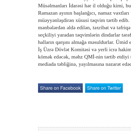
Müsəlmanları İdarəsi hər il olduğu kimi, b
Ramazan ayının başlanğıcı, namaz vaxtları v
müəyyənləşdirən xüsusi təqvim tərtib edib. 
mənbələrdən əldə edilən, təxribat və təfriq
seçkiliyi yaradan təqvimlərin dindarlar tərə
halların qarşını almağa məsuldurlar. Ümid 
İş Üzrə Dövlət Komitəsi və yerli icra haki
kömək edəcək, məhz QMİ-nin tərtib etdiyi tə
mediada təbliğinə, yayılmasına nəzarət ed
Share on Facebook
Share on Twitter