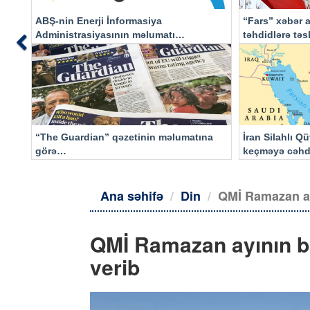
ABŞ-nin Enerji İnformasiya
“Fars” xəbər a
Administrasiyasının məlumatı
təhdidlərə tə
Previous
əsasında…
“The Guardian” qəzetinin məlumatına
İran Silahlı Q
görə…
keçməyə cəhd
qalacaq
Ana səhifə
Din
QMİ Ramazan ayı
QMİ Ramazan ayının ba
verib