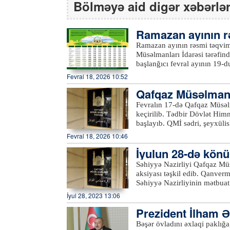
Bölməyə aid digər xəbərlə
Ramazan ayının rə
olundu
Ramazan ayının rəsmi təqvim
Müsəlmanları İdarəsi tərəfin
başlanğıcı fevral ayının 19-
11-nə keçən gecə, 12-dən 13
Fevral 18, 2026 10:52
olunacaq. Ramazan bayramını
Qafqaz Müsəlmanla
tutulub.xeber100.com
las keçirib
Fevralın 17-də Qafqaz Müsəlm
keçirilib. Tədbir Dövlət Himn
başlayıb. QMİ sədri, şeyxülislam Allahşükür Paşazadə çıxış edərək mübarək Ramazan ayının
başlanması münasibətilə dün
Fevral 18, 2026 10:46
surəsinin 183-cü ayəsini xat
İyulun 28-də könü
intellekt məsələsinə də toxu
maarifləndirmə işində fəal ol
Səhiyyə Nazirliyi Qafqaz Müs
vacibliyini vurğulayıb. Qafqaz Müsəlmanları İdarəsi sədrinin müavini Fuad Nurullayev
aksiyası təşkil edib. Qanverm
Qazılar Şurasının Ramazan ayı 
Səhiyyə Nazirliyinin mətbuat 
çatdırıb. Orucluğun qaydaları,
Transfuziologiya Mərkəzinin
İyul 28, 2023 13:06
qoyularaq Şura üzvləri tərəf
yerləşən bölmələri tərəfindən
yenilənmiş loqosu təsdiq olunub. Qafqaz Müsəlmanları İdarəsi sədrinin birinci 
Prezident İlham Ə
ziyarətgahında baş tutur. Ey
Salman Musayev, Dini Quruml
o cümlədən Gəncə, Lənkəran, 
Bəşər övladını əxlaqi paklığa
və başqları gündəlikdə duran 
Qeyd edilib ki, qanvermə ak