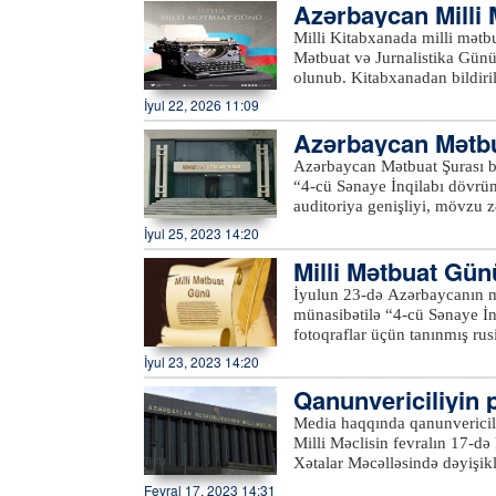
Azərbaycan Milli 
r…
Milli Kitabxanada milli mətbu
Mətbuat və Jurnalistika Günü”
olunub. Kitabxanadan bildirilib ki, sərgilərdə milli mətbuatımızın banisi Həsən bəy
Zərdabinin əsərləri, milli mə
İyul 22, 2026 11:09
yaranmasında xüsusi xidmətlə
Azərbaycan Mətbu
əks etdirən Azərbaycan və xar
dərc olunan materiallar nümayiş edilib. Virtual sərgi ilə tanış olmaq i
Azərbaycan Mətbuat Şurası bəyanat yayıb.
edə bilərlər.
“4-cü Sənaye İnqilabı dövr
auditoriya genişliyi, mövzu 
bütövlükdə dünyada mühüm əh
İyul 25, 2023 14:20
media, jurnalist təşkilatları
Milli Mətbuat Gün
sahəsinin aktual məsələlərini ətraflı müzakirə etd
Ermənistanın Azərbaycana qar
İyulun 23-də Azərbaycanın m
özünü göstərməyə başladı. Ölk
münasibətilə “4-cü Sənaye İ
ünvanlayaraq və yersiz həmka
fotoqraflar üçün tanınmış rusi
qınadılar, onları Şuşanı tərk
“Gilavar Foto Klubu” ictimai
İyul 23, 2023 14:20
əhalisinin, guya “blokadada” 
gənc fotoqraf iştirak edib. İlk dəfə Şuşada olmağın sevincini yaşayan gənclər təlimdən əvvəl
mövzunu gündəmə gətirmək i
Qanunvericiliyin 
şəhəri gəziblər. Fotoqraflar 
mümkün dividend əldə etmək cəhdindən 
türbəsi, Xan qızı Natəvanın 
k edildi
Media haqqında qanunvericiliyin
tərəfinin eyni motivli müraci
paytaxtının digər görməli yerlərində fotolar çək
Milli Məclisin fevralın 17-də 
Foruma qarşı bəyanatın verilmə
iştirakçılara öz peşəkar fəali
Xətalar Məcəlləsində dəyişiklik
pislənilməsi kimi qəbuledilməz
nümayiş etdirib. Təlim zamanı gənc fotoqraflar foto sənətinin bir çox sirlərini öyrənmək
əsasən, media məhsullarını
elektron poçt ünvanlarına hə
Fevral 17, 2023 14:31
imkanını əldə ediblər. Sonra Sergey Kivrin iştirakçıları maraqlandıran sualları cavablayıb.