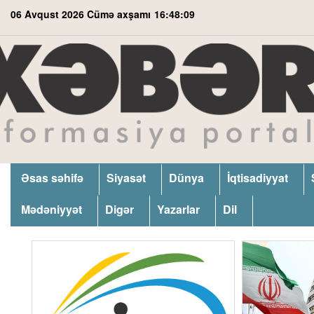
06 Avqust 2026 Cümə axşamı
16:48:10
Əsas səhifə
Siyasət
Dünya
İqtisadiyyat
Mədəniyyət
Digər
Yazarlar
Dil