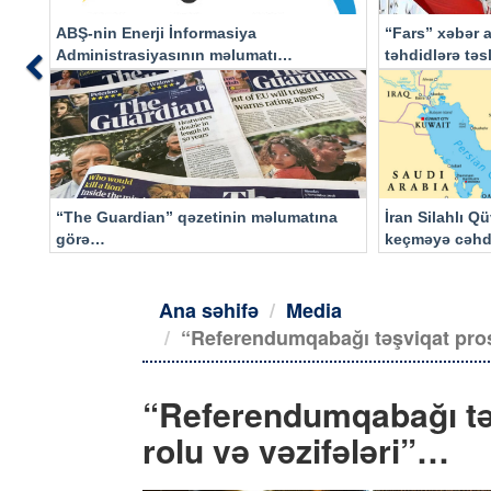
ABŞ-nin Enerji İnformasiya
“Fars” xəbər a
Administrasiyasının məlumatı
təhdidlərə tə
Previous
əsasında…
“The Guardian” qəzetinin məlumatına
İran Silahlı Q
görə…
keçməyə cəhd
qalacaq
Ana səhifə
Media
“Referendumqabağı təşviqat prose
“Referendumqabağı təş
rolu və vəzifələri”…