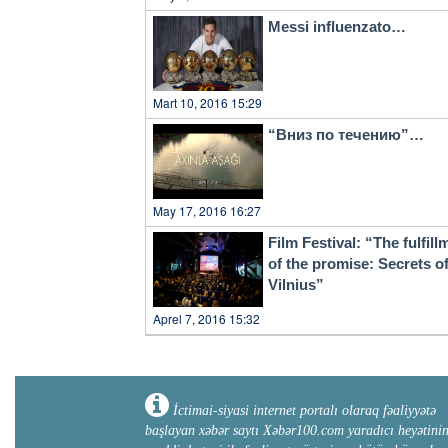
Messi influenzato…
Mart 10, 2016 15:29
“Вниз по течению”…
May 17, 2016 16:27
Film Festival: “The fulfill
of the promise: Secrets o
Vilnius”
Aprel 7, 2016 15:32
İctimai-siyasi internet portalı olaraq fəaliyyətə
başlayan xəbər saytı Xəbər100.com yaradıcı heyətini