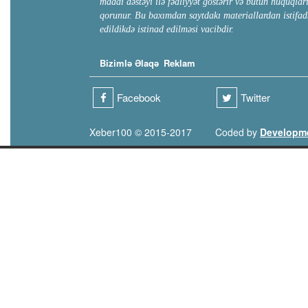
maddi dəstəyi ilə fəaliyyət göstərir və bütün hüquqlar
qorunur. Bu baxımdan saytdakı materiallardan istifad
edildikdə istinad edilməsi vacibdir.
Bizimlə Əlaqə
Reklam
Facebook
Twitter
Xeber100 © 2015-2017
Coded by
Developm