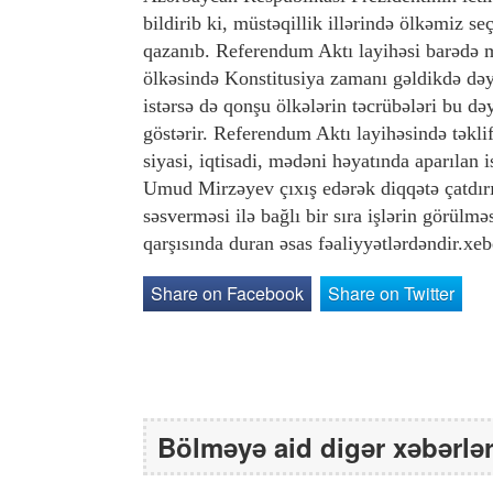
bildirib ki, müstəqillik illərində ölkəmiz 
qazanıb. Referendum Aktı layihəsi barədə 
ölkəsində Konstitusiya zamanı gəldikdə dəyiş
istərsə də qonşu ölkələrin təcrübələri bu d
göstərir. Referendum Aktı layihəsində təklif
siyasi, iqtisadi, mədəni həyatında aparılan 
Umud Mirzəyev çıxış edərək diqqətə çatdır
səsverməsi ilə bağlı bir sıra işlərin görül
qarşısında duran əsas fəaliyyətlərdəndir.x
Share on Facebook
Share on Twitter
Bölməyə aid digər xəbərlə