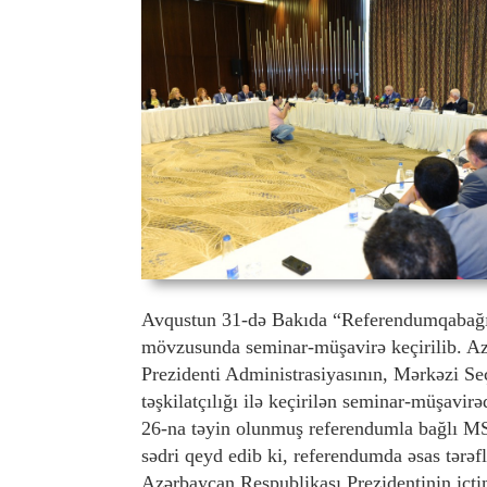
Avqustun 31-də Bakıda “Referendumqabağı t
mövzusunda seminar-müşavirə keçirilib. Azə
Prezidenti Administrasiyasının, Mərkəzi S
təşkilatçılığı ilə keçirilən seminar-müşav
26-na təyin olunmuş referendumla bağlı MS
sədri qeyd edib ki, referendumda əsas tərəf
Azərbaycan Respublikası Prezidentinin icti