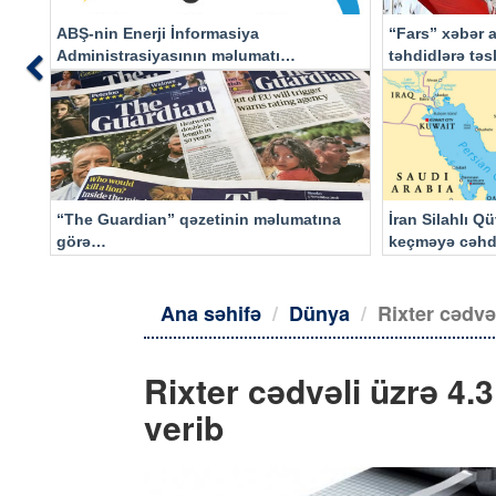
ABŞ-nin Enerji İnformasiya
“Fars” xəbər a
Administrasiyasının məlumatı
təhdidlərə tə
Previous
əsasında…
“The Guardian” qəzetinin məlumatına
İran Silahlı Q
görə…
keçməyə cəhd
qalacaq
Ana səhifə
Dünya
Rixter cədvə
Rixter cədvəli üzrə 4.
verib