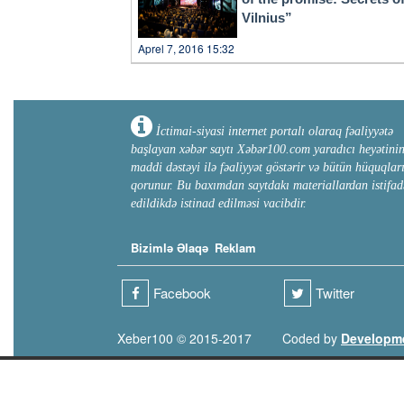
Vilnius”
Aprel 7, 2016 15:32
İctimai-siyasi internet portalı olaraq fəaliyyətə
başlayan xəbər saytı Xəbər100.com yaradıcı heyətini
maddi dəstəyi ilə fəaliyyət göstərir və bütün hüquqlar
qorunur. Bu baxımdan saytdakı materiallardan istifad
edildikdə istinad edilməsi vacibdir.
Bizimlə Əlaqə
Reklam
Facebook
Twitter
Xeber100 © 2015-2017
Coded by
Developm