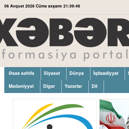
06 Avqust 2026 Cümə axşamı
21:39:50
Əsas səhifə
Siyasət
Dünya
İqtisadiyyat
Mədəniyyət
Digər
Yazarlar
Dil