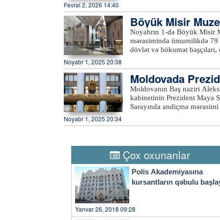
nəqliyyat, müdafiə sənayesi, 
Fevral 2, 2026 14:40
əməkdaşlığın gücləndirilməsi
Böyük Misir Muzey
çoxtərəfli platformalarda, xü
əməkdaşlığın gücləndirilməsi
ək
Noyabrın 1-də Böyük Misir Mu
Orta Dəhliz boyunca nəqliyyat
mərasimində ümumilikdə 79 d
ticarət dövriyyəsini ildə 15 m
dövlət və hökumət başçıları, e
nazirlərinin ikitərəfli görüşü
Tədbirin keçiriləcəyi Gizada
Noyabr 1, 2025 20:38
vəziyyətinə gətirilib. Açılış 
Moldovada Prezid
yanaşı yolboyu dalğalanır. G
Böyük Misir Muzeyinin təməl
Moldovanın Baş naziri Aleks
kvadrat metrə yaxındır. Mədə
kabinetinin Prezident Maya S
eksponat saxlanılır. Tarixdə 
Sarayında andiçmə mərasimi 
şəkildə nümayiş olunur. Misi
müavini daxildir. Hökumətin 
Noyabr 1, 2025 20:34
gözləyir.xeber100.com
vəzifələrini qoruyanlar daxi
Respublikasını yaxın illərdə
komandadır. Moldova hökumətinin yeni üzvləri and içdikdən sonra Prezident Maya Sandu
çıxış edərək ölkənin iqtisadi
Çox oxunanlar
verib.xeber100.com
Polis Akademiyasına
kursantların qəbulu başla
Yanvar 26, 2018 09:28