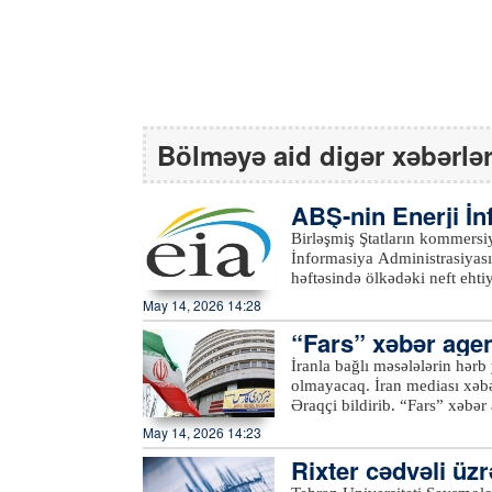
Bölməyə aid digər xəbərlə
ABŞ-nin Enerji İ
tı əsasında…
Birləşmiş Ştatların kommersiya xam neft eh
İnformasiya Administrasiyasının (EIA) məl
həftəsində ölkədəki neft eht
barel olub. Bazar proqnozları
May 14, 2026 14:28
Birləşmiş Ştatların kommersiy
“Fars” xəbər agent
milyon 600 min barel geriləy
isə hesabat həftəsində 4 mil
olmayacaq
İranla bağlı məsələlərin hərb 
edib.xeber100.com
olmayacaq. İran mediası xəbər verir ki, bu barədə cümə axşamı xarici işlər naziri Abbas
Əraqçi bildirib. “Fars” xəbər agentliyinin məlumatına görə, Hindistanda keçirilən “BRICS
2026” xarici işlər nazirlərini
May 14, 2026 14:23
müddətdə iki dəfə ABŞ və İsrail tərəfin
Rixter cədvəli üz
əməkdaşlıq və dayanıqlılıq ü
başlayan və hazırda atəşkəs rej