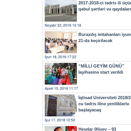
2017-2018-ci tədris ili üçü
qəbul şərtləri və qaydala
Noyabr 22, 2016 15:16
Buraxılış imtahanları iyu
21-də keçiriləcək
İyun 18, 2016 17:22
“MİLLİ GEYİM GÜNÜ”
layihəsinə start verildi
Aprel 15, 2016 11:17
İqtisad Universiteti 2018/
cu tədris ilinə yeniliklərlə
başlayacaq
İyul 17, 2018 12:50
Heydər Əliyev – 93