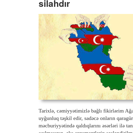
silahdır
Tarixlə, cəmiyyətimizlə bağlı fikirlərim A
uyğunluq təşkil edir, sadəcə onların qaragür
məcburiyyətində qaldıqlarını əsərləri ilə t