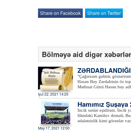
Share on Facebook
Share on Twitter
Bölməyə aid digər xəbərlə
ZƏRDABLANDIĞI
"Çağırıram gəlmir, göstərirə
Həsən Bəy Zərdabinin öz toplu
Mətbuat Günü Həsən bəy adlı 
həyatı üçün faydalı təzahürü
İyul 22, 2021 14:25
Kürəmizi aydınladır. 1875-ci ildə Gün işığına çıxan "Əkinçi" kodu altında öz tükənməz
Hamımız Şuşaya 29
enerjisi ilə şumladığı torpağ
Düşünürdü ki, Günəş varsa, To
İncik səslər eşidirəm. İncik 
yetkin bir toplum yetişsin. 
filmdəki Kamilov deməli, Bu
yaşadığı, anladığı dinin daşlı
ədalətsizlik kimi görənlər va
bəy arzuladığı məhsulu götürə
düşüncələrdir bəlkə də. Əlbətt
May 17, 2021 12:00
səpirsən, hər qarışından cüc