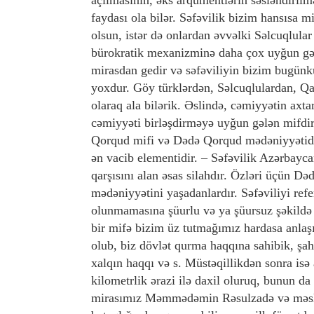
açılmasının, əks arqumentlərin səsləndirilm
faydası ola bilər. Səfəvilik bizim hansısa m
olsun, istər də onlardan əvvəlki Səlcuqlular
bürokratik mexanizminə daha çox uyğun gəl
mirasdan gedir və səfəviliyin bizim bugünkü
yoxdur. Göy türklərdən, Səlcuqlulardan, Q
olaraq ala bilərik. Əslində, cəmiyyətin axta
cəmiyyəti birləşdirməyə uyğun gələn mifdir
Qorqud mifi və Dədə Qorqud mədəniyyətidir
ən vacib elementidir. – Səfəvilik Azərbayc
qarşısını alan əsas silahdır. Özləri üçün D
mədəniyyətini yaşadanlardır. Səfəviliyi ref
olunmamasına şüurlu və ya şüursuz şəkildə 
bir mifə bizim üz tutmağımız hardasa anlaş
olub, biz dövlət qurma haqqına sahibik, şah
xalqın haqqı və s. Müstəqillikdən sonra isə
kilometrlik ərazi ilə daxil oluruq, bunun da
mirasımız Məmmədəmin Rəsulzadə və məslək