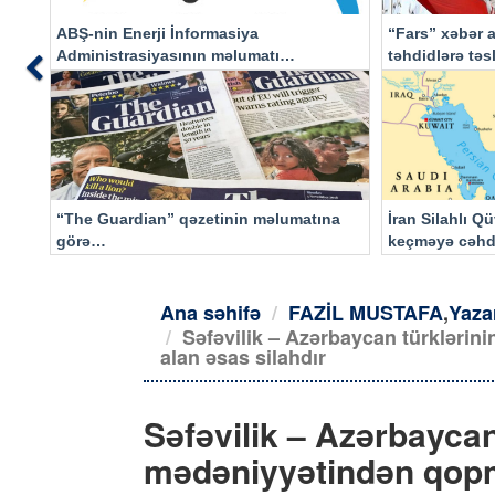
ABŞ-nin Enerji İnformasiya
“Fars” xəbər a
Administrasiyasının məlumatı
təhdidlərə tə
Previous
əsasında…
“The Guardian” qəzetinin məlumatına
İran Silahlı Q
görə…
keçməyə cəhd
qalacaq
Ana səhifə
FAZİL MUSTAFA
,
Yaza
Səfəvilik – Azərbaycan türklərin
alan əsas silahdır
Səfəvilik – Azərbaycan
mədəniyyətindən qopma