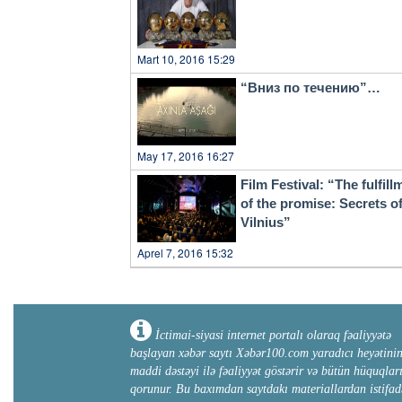
Mart 10, 2016 15:29
“Вниз по течению”…
May 17, 2016 16:27
Film Festival: “The fulfill
of the promise: Secrets o
Vilnius”
Aprel 7, 2016 15:32
İctimai-siyasi internet portalı olaraq fəaliyyətə
başlayan xəbər saytı Xəbər100.com yaradıcı heyətini
maddi dəstəyi ilə fəaliyyət göstərir və bütün hüquqlar
qorunur. Bu baxımdan saytdakı materiallardan istifad