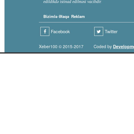
edildikdə istinad edilməsi vacibdir.
Bizimlə Əlaqə
Reklam
Facebook
Twitter
Xeber100 © 2015-2017
Coded by
Developm