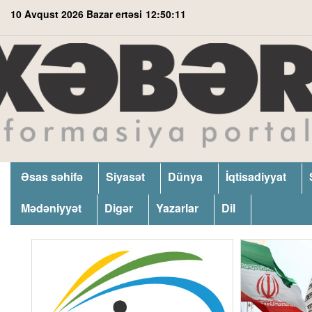
10 Avqust 2026 Bazar ertəsi
12:50:12
Əsas səhifə
Siyasət
Dünya
İqtisadiyyat
Mədəniyyət
Digər
Yazarlar
Dil