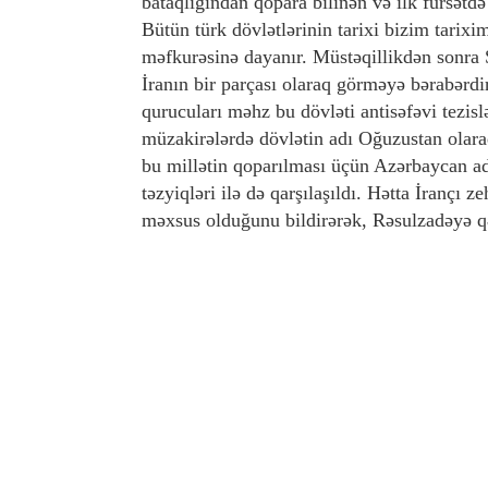
bataqlığından qopara bilinən və ilk fürsətdə
Bütün türk dövlətlərinin tarixi bizim tarixim
məfkurəsinə dayanır. Müstəqillikdən sonra 
İranın bir parçası olaraq görməyə bərabər
qurucuları məhz bu dövləti antisəfəvi tezis
müzakirələrdə dövlətin adı Oğuzustan olar
bu millətin qoparılması üçün Azərbaycan adı
təzyiqləri ilə də qarşılaşıldı. Hətta İrançı
məxsus olduğunu bildirərək, Rəsulzadəyə qəti