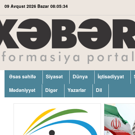
09 Avqust 2026 Bazar
08:05:35
Əsas səhifə
Siyasət
Dünya
İqtisadiyyat
Mədəniyyət
Digər
Yazarlar
Dil