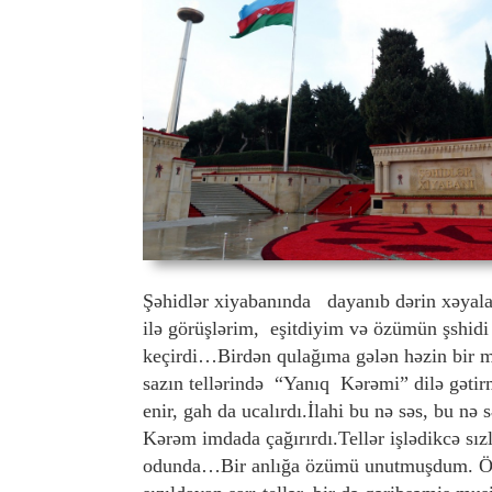
Şəhidlər xiyabanında dayanıb dərin xəyala
ilə görüşlərim, eşitdiyim və özümün şshid
keçirdi…Birdən qulağıma gələn həzin bir mu
sazın tellərində “Yanıq Kərəmi” dilə gəti
enir, gah da ucalırdı.İlahi bu nə səs, bu nə
Kərəm imdada çağırırdı.Tellər işlədikcə sızl
odunda…Bir anlığa özümü unutmuşdum. Özgə