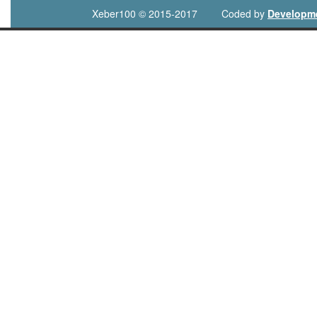
Xeber100 © 2015-2017
Coded by
Developm