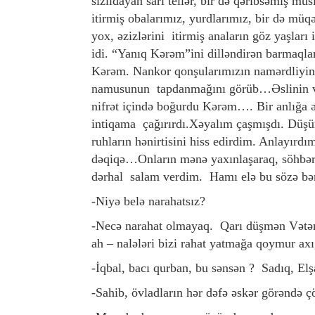
sızıldayan sarı tellər, bir də qəribsəmiş mus
itirmiş obalarımız, yurdlarımız, bir də müq
yox, əzizlərini itirmiş anaların göz yaşlar
idi. “Yanıq Kərəm”ini dilləndirən barmaqlar
Kərəm. Nankor qonşularımızın namərdliyini 
namusunun tapdanmağını görüb…Əslinin vüs
nifrət içində boğurdu Kərəm…. Bir anlığa əl
intiqama çağırırdı.Xəyalım çaşmışdı. Düşün
ruhların hənirtisini hiss edirdim. Anlayırdı
dəqiqə…Onların mənə yaxınlaşaraq, söhbər 
dərhal salam verdim. Hamı elə bu sözə bən
-Niyə belə narahatsız?
-Necə narahat olmayaq. Qarı düşmən Vətən 
ah – nalələri bizi rahat yatmağa qoymur axı,
-İqbal, bacı qurban, bu sənsən ? Sadıq, Elş
-Sahib, övladların hər dəfə əskər görəndə çö