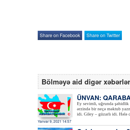
Share on Facebook
Share on Twitter
Bölməyə aid digər xəbərlə
ÜNVAN: QARAB
Ey sevimli, uğrunda şəhidlik
ərzində bir neçə məktub yaz
idi. Giley – güzarlı idi. Həl
dönüklərimizlə, satqınlarla 
Yanvar 9, 2021 14:57
gəlirdim. Amma indi... İndi daha yuxularımda yox, özüm sənin hüzuruna gələcək, əylib
üzündən öpəcək, bulağlarıdan 