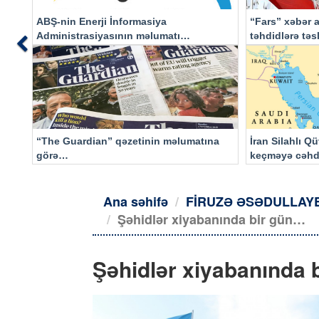
ABŞ-nin Enerji İnformasiya
“Fars” xəbər a
Administrasiyasının məlumatı
təhdidlərə tə
Previous
əsasında…
“The Guardian” qəzetinin məlumatına
İran Silahlı Q
görə…
keçməyə cəhd
qalacaq
Ana səhifə
FİRUZƏ ƏSƏDULLAY
Şəhidlər xiyabanında bir gün…
Şəhidlər xiyabanında 