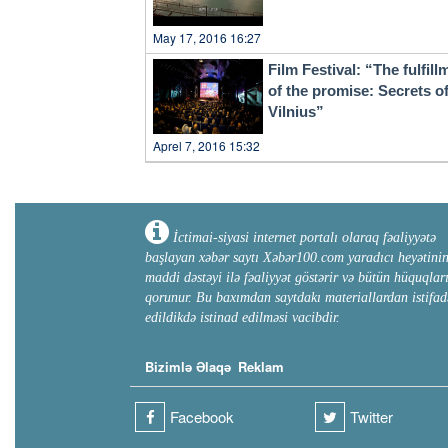
May 17, 2016 16:27
Film Festival: “The fulfill
of the promise: Secrets o
Vilnius”
Aprel 7, 2016 15:32
İctimai-siyasi internet portalı olaraq fəaliyyətə
başlayan xəbər saytı Xəbər100.com yaradıcı heyətini
maddi dəstəyi ilə fəaliyyət göstərir və bütün hüquqlar
qorunur. Bu baxımdan saytdakı materiallardan istifad
edildikdə istinad edilməsi vacibdir.
Bizimlə Əlaqə
Reklam
Facebook
Twitter