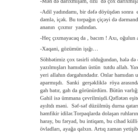
-Mən də darıxmışam, özü də çox darıxmış
-Adil yadındamı, bir dəfə döyüşdən sonra 
dəmlə, içək. Bu torpağın çiçəyi də dərmand
ananın çıxmır yadından.
-Heç çıxmayacaq da , bacım ! Axı, oğulun 
-Xaqani, gözümün işığı…
Söhbətimiz çox təsirli olduğundan, hələ də 
yazılmışları hamıdan üstün tutdu allah. Yax
yeri allahın dərgahındadır. Onlar hamıdan
aparmışdı. Sanki gerşəkliklə röya arasınd
gah batır, gah da görünürdüm. Bütün varlı
Gahil isə ümmana çevrilmişdi.Qəflətən eşit
ayıltdı məni. Səf-səf düzülmüş durna qatar
həmfikir idilər.Torpaqlarda dolaşan ruhları
haray, bu fəryad, bu intiqam, bu cihad külli
övladları, ayağa qalxın. Artıq zaman yetiş