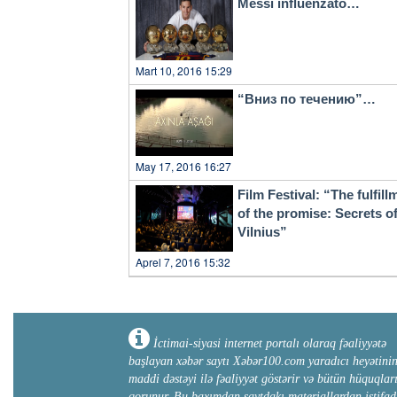
Messi influenzato…
Mart 10, 2016 15:29
“Вниз по течению”…
May 17, 2016 16:27
Film Festival: “The fulfill
of the promise: Secrets o
Vilnius”
Aprel 7, 2016 15:32
İctimai-siyasi internet portalı olaraq fəaliyyətə
başlayan xəbər saytı Xəbər100.com yaradıcı heyətini
maddi dəstəyi ilə fəaliyyət göstərir və bütün hüquqlar
qorunur. Bu baxımdan saytdakı materiallardan istifad