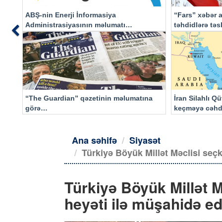
ABŞ-nin Enerji İnformasiya
“Fars” xəbər a
Administrasiyasının məlumatı
təhdidlərə tə
Previous
əsasında…
“The Guardian” qəzetinin məlumatına
İran Silahlı Q
görə…
keçməyə cəhd
qalacaq
Ana səhifə
Siyasət
Türkiyə Böyük Millət Məclisi seç
Türkiyə Böyük Millət 
heyəti ilə müşahidə e