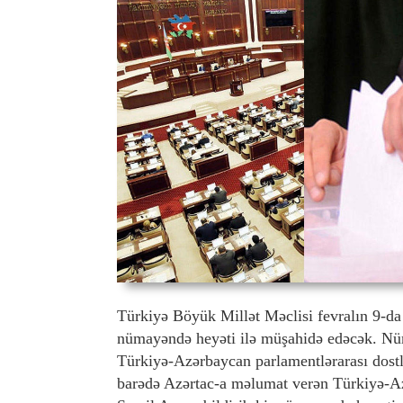
Türkiyə Böyük Millət Məclisi fevralın 9-da 
nümayəndə heyəti ilə müşahidə edəcək. Nüm
Türkiyə-Azərbaycan parlamentlərarası dost
barədə Azərtac-a məlumat verən Türkiyə-Az