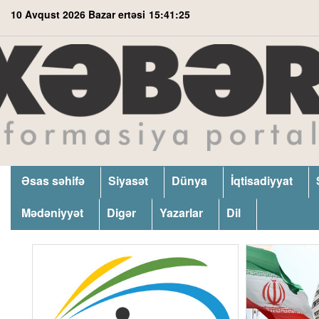
10 Avqust 2026 Bazar ertəsi
15:41:26
Əsas səhifə
Siyasət
Dünya
İqtisadiyyat
Mədəniyyət
Digər
Yazarlar
Dil