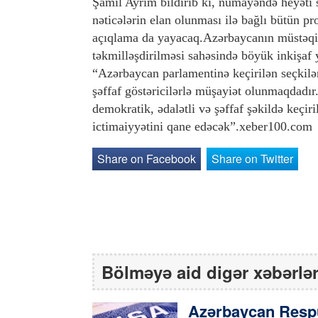
Şamil Ayrım bildirib ki, nümayəndə heyəti se
nəticələrin elan olunması ilə bağlı bütün pr
açıqlama da yayacaq.Azərbaycanın müstəqill
təkmilləşdirilməsi sahəsində böyük inkişaf 
“Azərbaycan parlamentinə keçirilən seçkilər
şəffaf göstəricilərlə müşayiət olunmaqdadır
demokratik, ədalətli və şəffaf şəkildə keç
ictimaiyyətini qane edəcək”.xeber100.com
Share on Facebook
Share on Twitter
Bölməyə aid digər xəbərlə
Azərbaycan Respu