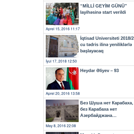
mərhələdə 100 yaşayış məntə
“MİLLİ GEYİM GÜNÜ”
nəzərdə tutulur. Keçmiş məc
layihəsinə start verildi
baba yurdlarına qayıdırlar. 
doğma evlərinə qayıdacaq. Bu ilin avqust ayında Füzuli şəhərində Özbəkistanın hədiyyəsi
olan 960 şagird yerlik Mirzə
Aprel 15, 2016 11:17
Kurmanqazı adına yaradıcılıq 
qardaşlıq dəstəyinə görə Ş
İqtisad Universiteti 2018/
Tokayevə bir daha təşəkkürümü bildirirəm. Çıxışımın sonunda
cu tədris ilinə yeniliklərlə
dəvətimi qəbul edib Zirvə gör
başlayacaq
görüşünün əlaqələrimizə yeni təkan ve
və hökumət başçıları çıxış e
İyul 17, 2018 12:50
Heydər Əliyev – 93
Aprel 20, 2016 13:58
Без Шуша нет Карабаха,
без Карабаха нет
Азербайджана…
May 8, 2016 22:08