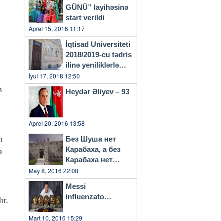
GÜNÜ” layihəsinə
start verildi
Aprel 15, 2016 11:17
İqtisad Universiteti
2018/2019-cu tədris
ilinə yeniliklərlə
başlayacaq
İyul 17, 2018 12:50
n
Heydər Əliyev – 93
Aprel 20, 2016 13:58
n
Без Шуша нет
Карабаха, а без
ə
Карабаха нет
Азербайджана…
May 8, 2016 22:08
Messi
influenzato…
ır.
Mart 10, 2016 15:29