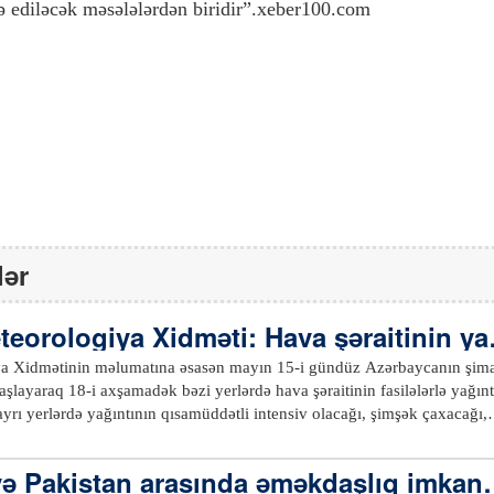
ə ediləcək məsələlərdən biridir”.xeber100.com
lər
teorologiya Xidməti: Hava şəraitinin ya
gözlənilir
ya Xidmətinin məlumatına əsasən mayın 15-i gündüz Azərbaycanın şim
şlayaraq 18-i axşamadək bəzi yerlərdə hava şəraitinin fasilələrlə yağıntı
-ayrı yerlərdə yağıntının qısamüddətli intensiv olacağı, şimşək çaxacağı,
ğlıq ərazilərdə qara keçəcəyi ehtimalı var. Yağıntılarla əlaqədar çaylar
i dağ çaylarından qısamüddətli sel keçəcəyi istisna olunmur.xeber100.c
ə Pakistan arasında əməkdaşlıq imkanl