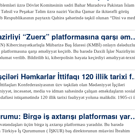
ilib
blemləri üzrə Dövlət Komitəsinin sədri Bahar Muradova Pakistan İslam
Təhsil və Peşəkar Təlim üzrə naziri Vaciha Qamar ilə ikitərəfli görüş
əb Respublikasının paytaxtı Qahirə şəhərində təşkil olunan “Dini və med
, onun İƏT dövlətlərində qadınların hüquqlarının qorunması və təşviq
ans çərçivəsində baş tutub. Ailə, Qadın və Uşaq Problemləri
Nazirliyi “Zuerx” platformasına qarşı əmə
n bildirilib ki, görüş zamanı Bahar Muradova Azərbaycan ilə Pakistan
aşmış dostluq və qardaşlıq münasibətlərinin müxtəlif sahələrdə, o cümlə
(DİN) Kibercinayətkarlıqla Mübarizə Baş İdarəsi (KMBİ) onlayn dələduzl
 gender bərabərliyi istiqamətlərində uğurla inkişaf etdiyini vurğulayıb. O,
platformasına qarşı əməliyyat keçirib. Bu barədə Daxili İşlər Nazirliyin
a da genişləndirilməsinin və institusional səviyyədə
mat verilib. Bildirilib ki, kiberpolisin həyata keçirdiyi əməliyyat-texn
acibliyini qeyd edib. Görüş zamanı tərəflər gələcək əməkdaşlıq
min piramidanı idarə edən şəxslər 32 yaşlı Əli Qarazadə, 35 yaşlı Samir
lərin reallaşdırılması və qarşılıqlı əlaqələrin dərinləşdirilməsi məsələləri
ar Xosiyev müəyyənləşdirilərək saxlanılıblar. Araşdırmalarla məlum o
iləri Həmkarlar İttifaqı 120 illik tarixi f
diləsi aparıblar.xeber100.com
 digər ani mesajlaşma şəbəkələrində yaratdıqları qruplara üzv olan 400-
a
iramidasına kriptovalyuta formasında yatırımlar etməklə böyük
ifaqları Konfederasiyasının üzv təşkilatı olan Mədəniyyət İşçiləri
caqlarına dair yalan vədlər veriblər. Saxlanılan şəxslər insanlarda inam
niyyət, incəsənət, media və idman sahəsində çalışan əməkdaşların sosial
 yeni üzvlər cəlb etmək məqsədilə zərərçəkənlərin hesablarına bir neçə
afiəsi istiqamətində 120 illik tarixi fəaliyyət yoluna malikdir. 1905-ci i
asında simvolik məbləğlərdə ödənişlər də köçürüblər. Şirnikləndirici
 fəaliyyətə başlayan təşkilat ölkənin mədəni həyatında yaradıcı insanları
ər isə daha çox gəlir əldə etmək niyyəti ilə həmin dələduzluq piramidası
min olunmasında mühüm rol oynayıb. Bu əlamətdar yubiley münasibətilə
rumu: Birgə iş axtarışı platforması yara
əsaiti göndəriblər. Sonda isə zərərçəkənlərin külli miqdarda pulunu ələ
la 120 il” adlı tədbir keçirilib. Tədbirdə təşkilatın əldə edilən
uerx” piramidasının fəaliyyətini dayandırıblar. Faktlarla bağlı Baş İdarə
 fəaliyyət istiqamətlərinə nəzər salınıb. Tədbirdə əvvəlcə Azərbaycan
təndaşları üçün birgə iş axtarışı platforması yaradılır. Bu barədə
ilir. Sonda bir daha vətəndaşlara onlayn platformalarda qarşılaşa
Himni səsləndirilib, ölkəmizin ərazi bütövlüyü və suverenliyi uğrunda
a Türkiyə İş Qurumunun ( İŞKUR) baş direktorunun müavini İbrahim
iqtisadi əsaslara söykənməyən piramida dələduzluq sxemlərinə, həmçinin