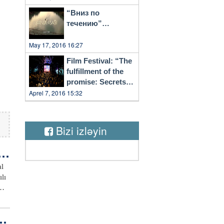
“Вниз по
течению”…
May 17, 2016 16:27
Film Festival: “The
fulfillment of the
promise: Secrets
of Vilnius”
Aprel 7, 2016 15:32
Bizi izləyin
ğı
al
lı
da
om
ar