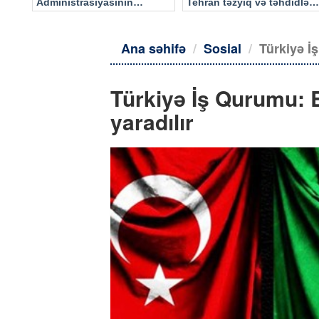
Administrasiyasının
Tehran təzyiq və təhdidlərə
məlumatı əsasında…
təslim olmayacaq
Ana səhifə
Sosial
Türkiyə İş
Türkiyə İş Qurumu: B
yaradılır