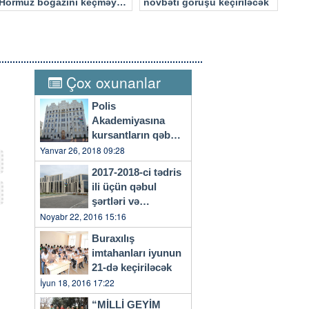
Hörmüz boğazını keçməyə
növbəti görüşü keçiriləcək
cəhd edən hücuma məruz
qalacaq
Çox oxunanlar
Polis
Akademiyasına
kursantların qəbulu
başlayıb
Yanvar 26, 2018 09:28
2017-2018-ci tədris
ili üçün qəbul
şərtləri və
qaydaları…
Noyabr 22, 2016 15:16
Buraxılış
imtahanları iyunun
21-də keçiriləcək
İyun 18, 2016 17:22
“MİLLİ GEYİM