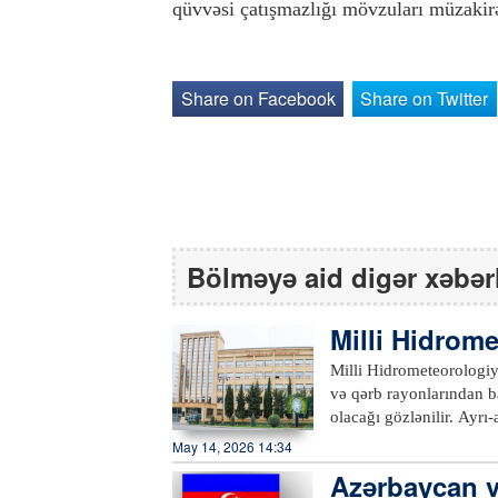
qüvvəsi çatışmazlığı mövzuları müzakir
Share on Facebook
Share on Twitter
Bölməyə aid digər xəbər
Milli Hidrome
ntılı olacağı 
Milli Hidrometeorologi
və qərb rayonlarından ba
olacağı gözlənilir. Ayrı
dolu düşəcəyi, yüksək da
May 14, 2026 14:34
sululuğun artacağı, bəz
Azərbaycan v