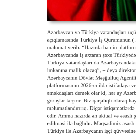
Azərbaycan və Türkiyə vətəndaşları üçün 
açıqlamasında Türkiyə İş Qurumunun (
məlumat verib. “Hazırda həmin platforma 
Azərbaycanda iş axtaran şəxs Türkiyədə
Türkiyə vətəndaşları da Azərbaycandakı 
imkanına malik olacaq”, – deyə direktor 
Azərbaycanın Dövlət Məşğulluq Agentliyi 
platformasının 2026-cı ildə istifadəyə v
əməkdaşları demək olar ki, hər ay Azər
görüşlər keçirir. Biz qarşılıqlı olaraq hə
məlumatlandırırıq. Digər istiqamətlərdə 
edir. Amma hazırda ən aktual və əsaslı ş
edilməsi ilə bağlıdır. Məqsədimiz əsasl
Türkiyə ilə Azərbaycanın işçi qüvvəsinə eh