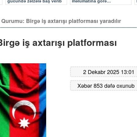
gücündə zəlzələ baş verib
məlumatına görə…
 Qurumu: Birgə iş axtarışı platforması yaradılır
irgə iş axtarışı platforması
2 Dekabr 2025 13:01
Xəbər 853 dəfə oxunub