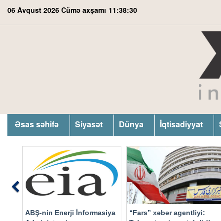
06 Avqust 2026 Cümə axşamı
11:38:31
Əsas səhifə
Siyasət
Dünya
İqtisadiyyat
Previous
ABŞ-nin Enerji İnformasiya
“Fars” xəbər agentliyi: