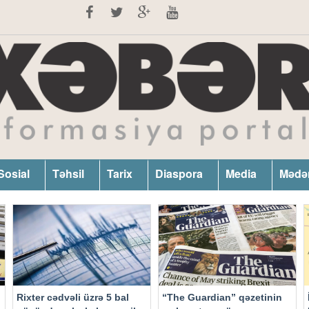
Sosial
Təhsil
Tarix
Diaspora
Media
Mədə
Rixter cədvəli üzrə 5 bal
“The Guardian” qəzetinin