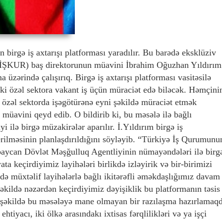
birgə iş axtarışı platforması yaradılır. Bu barədə eksklüziv
 İŞKUR) baş direktorunun müavini İbrahim Oğuzhan Yıldırım
üzərində çalışırıq. Birgə iş axtarışı platforması vasitəsilə
ki özəl sektora vakant iş üçün müraciət edə biləcək. Həmçini
özəl sektorda işəgötürənə eyni şəkildə müraciət etmək
müavini qeyd edib. O bildirib ki, bu məsələ ilə bağlı
ilə birgə müzakirələr aparılır. İ.Yıldırım birgə iş
erilməsinin planlaşdırıldığını söyləyib. “Türkiyə İş Qurumunu
baycan Dövlət Məşğulluq Agentliyinin nümayəndələri ilə birg
yata keçirdiyimiz layihələri birlikdə izləyirik və bir-birimizi
də müxtəlif layihələrlə bağlı ikitərəfli əməkdaşlığımız davam
əkildə nəzərdən keçirdiyimiz dəyişiklik bu platformanın təsis
ı şəkildə bu məsələyə mane olmayan bir razılaşma hazırlamaqd
tiyacı, iki ölkə arasındakı ixtisas fərqlilikləri və ya işçi