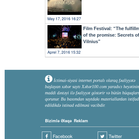
May 17, 2016 16:27
Film Festival: “The fulfill
of the promise: Secrets o
Vilnius”
Aprel 7, 2016 15:32
İctimai-siyasi internet portalı olaraq fəaliyyətə
başlayan xəbər saytı Xəbər100.com yaradıcı heyətini
maddi dəstəyi ilə fəaliyyət göstərir və bütün hüquqlar
qorunur. Bu baxımdan saytdakı materiallardan istifad
edildikdə istinad edilməsi vacibdir.
Bizimlə Əlaqə
Reklam
Facebook
Twitter