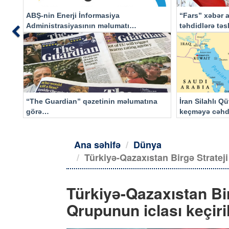
ABŞ-nin Enerji İnformasiya
“Fars” xəbər a
Administrasiyasının məlumatı
təhdidlərə tə
Previous
əsasında…
“The Guardian” qəzetinin məlumatına
İran Silahlı Q
görə…
keçməyə cəhd
qalacaq
Ana səhifə
Dünya
Türkiyə-Qazaxıstan Birgə Strateji
Türkiyə-Qazaxıstan Bi
Qrupunun iclası keçiril