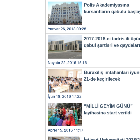
Polis Akademiyasına
kursantların qəbulu başla
Yanvar 26, 2018 09:28
2017-2018-ci tədris ili üçü
qəbul şərtləri və qaydala
Noyabr 22, 2016 15:16
Buraxılış imtahanları iyu
21-də keçiriləcək
İyun 18, 2016 17:22
“MİLLİ GEYİM GÜNÜ”
layihəsinə start verildi
Aprel 15, 2016 11:17
İqtisad Universiteti 2018/