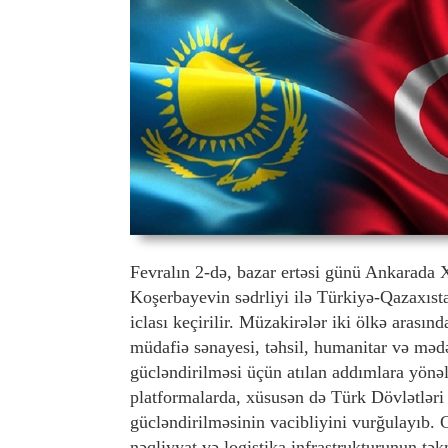
Fevralın 2-də, bazar ertəsi günü Ankarada X
Koşerbayevin sədrliyi ilə Türkiyə-Qazaxıst
iclası keçirilir. Müzakirələr iki ölkə arasınd
müdafiə sənayesi, təhsil, humanitar və məd
gücləndirilməsi üçün atılan addımlara yönəl
platformalarda, xüsusən də Türk Dövlətləri
gücləndirilməsinin vacibliyini vurğulayıb.
nəqliyyat və logistika infrastrukturunun təkm