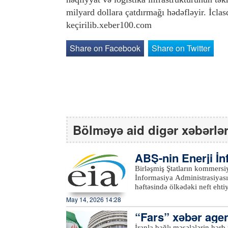
milyard dollara çatdırmağı hədəfləyir. İclasd
keçirilib.xeber100.com
Share on Facebook
Share on Twitter
Bölməyə aid digər xəbərlə
ABŞ-nin Enerji İ
tı əsasında…
Birləşmiş Ştatların kommersiya xam neft eh
İnformasiya Administrasiyasının (EIA) məl
həftəsində ölkədəki neft eht
barel olub. Bazar proqnozları
May 14, 2026 14:28
Birləşmiş Ştatların kommersiy
“Fars” xəbər agent
milyon 600 min barel geriləy
isə hesabat həftəsində 4 mil
İranla bağlı məsələlərin hərb 