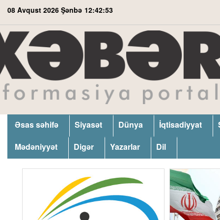
08 Avqust 2026 Şənbə
12:42:54
Əsas səhifə
Siyasət
Dünya
İqtisadiyyat
Mədəniyyət
Digər
Yazarlar
Dil