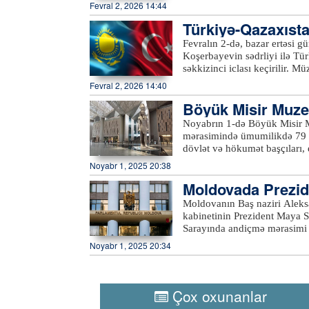
Türkistan vilayətindədir (2,1
Fevral 2, 2026 14:44
parlamentdə sabit hakim koal
nəfər təşkil edir. Ölkə əhalisinin 13 milyonu şəhərlərdə, 7,5 milyonu kənd yerlərində yaşayır.
Türkiyə-Qazaxısta
xeber100.com
n iclası keçirilir
Fevralın 2-də, bazar ertəsi 
Koşerbayevin sədrliyi ilə Tü
səkkizinci iclası keçirilir. Mü
nəqliyyat, müdafiə sənayesi, 
Fevral 2, 2026 14:40
əməkdaşlığın gücləndirilməsi
Böyük Misir Muzey
çoxtərəfli platformalarda, xü
əməkdaşlığın gücləndirilməsi
ək
Noyabrın 1-də Böyük Misir Mu
Orta Dəhliz boyunca nəqliyyat
mərasimində ümumilikdə 79 d
ticarət dövriyyəsini ildə 15 m
dövlət və hökumət başçıları, e
nazirlərinin ikitərəfli görüşü
Tədbirin keçiriləcəyi Gizada
Noyabr 1, 2025 20:38
vəziyyətinə gətirilib. Açılış 
Moldovada Prezid
yanaşı yolboyu dalğalanır. G
Böyük Misir Muzeyinin təməl
Moldovanın Baş naziri Aleks
kvadrat metrə yaxındır. Mədə
kabinetinin Prezident Maya S
eksponat saxlanılır. Tarixdə 
Sarayında andiçmə mərasimi 
şəkildə nümayiş olunur. Misi
müavini daxildir. Hökumətin 
Noyabr 1, 2025 20:34
gözləyir.xeber100.com
vəzifələrini qoruyanlar daxi
Respublikasını yaxın illərdə
komandadır. Moldova hökumətinin yeni üzvləri and içdikdən sonra Prezident Maya Sandu
çıxış edərək ölkənin iqtisadi
Çox oxunanlar
verib.xeber100.com