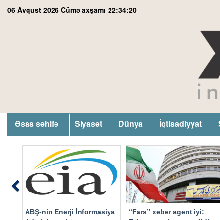
06 Avqust 2026 Cümə axşamı
22:34:21
Əsas səhifə
Siyasət
Dünya
İqtisadiyyat
Previous
ABŞ-nin Enerji İnformasiya
“Fars” xəbər agentliyi: