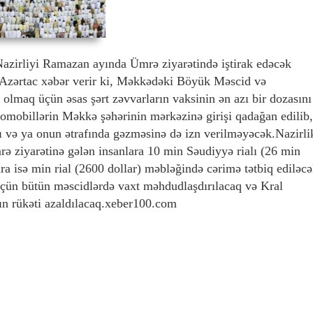
azirliyi Ramazan ayında Ümrə ziyarətində iştirak edəcək
b.Azərtac xəbər verir ki, Məkkədəki Böyük Məscid və
lmaq üçün əsas şərt zəvvarların vaksinin ən azı bir dozasını
omobillərin Məkkə şəhərinin mərkəzinə girişi qadağan edilib,
ı və ya onun ətrafında gəzməsinə də izn verilməyəcək.Nazirli
ə ziyarətinə gələn insanlara 10 min Səudiyyə rialı (26 min
ara isə min rial (2600 dollar) məbləğində cərimə tətbiq ediləcə
üçün bütün məscidlərdə vaxt məhdudlaşdırılacaq və Kral
ın rükəti azaldılacaq.xeber100.com