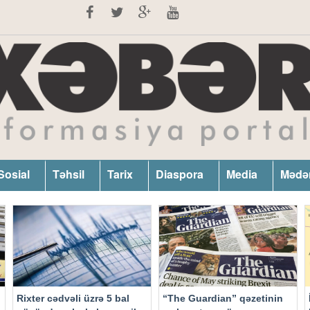
Sosial
Təhsil
Tarix
Diaspora
Media
Mədə
Rixter cədvəli üzrə 5 bal
“The Guardian” qəzetinin