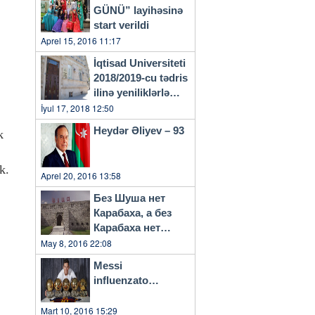
GÜNÜ” layihəsinə
start verildi
Aprel 15, 2016 11:17
İqtisad Universiteti
2018/2019-cu tədris
ilinə yeniliklərlə
başlayacaq
İyul 17, 2018 12:50
Heydər Əliyev – 93
k
k.
Aprel 20, 2016 13:58
Без Шуша нет
Карабаха, а без
Карабаха нет
Азербайджана…
May 8, 2016 22:08
Messi
influenzato…
Mart 10, 2016 15:29