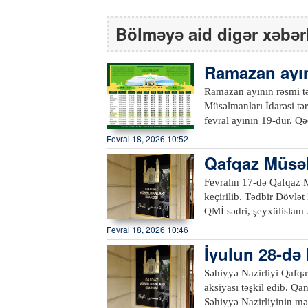
Bölməyə aid digər xəbər
Ramazan ayın
im olundu
Ramazan ayının rəsmi t
Müsəlmanları İdarəsi tər
fevral ayının 19-dur. Q
gecə, 12-dən 13-nə keç
Fevral 18, 2026 10:52
isə mart ayının 20-də q
Qafqaz Müsəl
iclas keçirib
Fevralın 17-də Qafqaz M
keçirilib. Tədbir Dövlət
QMİ sədri, şeyxülislam
münasibətilə dünya müsə
Fevral 18, 2026 10:46
xatırladaraq orucun mən
İyulun 28-də 
Allahşükür Paşazadə din
texnologiyadan etik çərçivədə isti
Səhiyyə Nazirliyi Qafqa
sədrinin müavini Fuad N
aksiyası təşkil edib. Qa
tədbir iştirakçılarının d
Səhiyyə Nazirliyinin mət