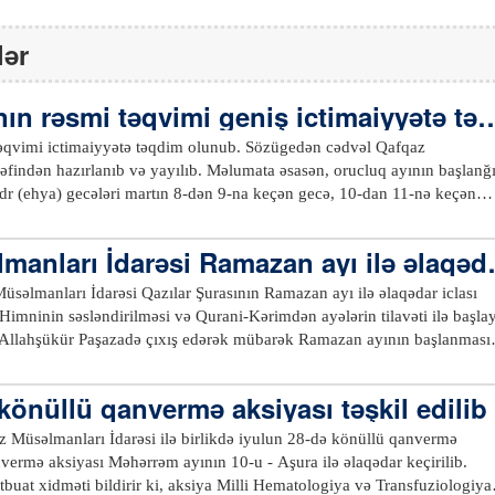
lər
ın rəsmi təqvimi geniş ictimaiyyətə tə
əqvimi ictimaiyyətə təqdim olunub. Sözügedən cədvəl Qafqaz
əfindən hazırlanıb və yayılıb. Məlumata əsasən, orucluq ayının başlanğı
ədr (ehya) gecələri martın 8-dən 9-na keçən gecə, 10-dan 11-nə keçən
ən gecə və 16-dan 17-nə keçən gecə qeyd olunacaq. Ramazan bayramı
eyd edilməsi nəzərdə tutulub.xeber100.com
manları İdarəsi Ramazan ayı ilə əlaqəd
üsəlmanları İdarəsi Qazılar Şurasının Ramazan ayı ilə əlaqədar iclası
 Himninin səsləndirilməsi və Qurani-Kərimdən ayələrin tilavəti ilə başlay
 Allahşükür Paşazadə çıxış edərək mübarək Ramazan ayının başlanması
lmanlarını təbrik edib, Qurani-Kərimin “Bəqərə” surəsinin 183-cü ayəs
əvi mahiyyətindən danışıb. Çıxışında süni intellekt məsələsinə də toxu
könüllü qanvermə aksiyası təşkil edilib
 xadimlərini bu sahədə maarifləndirmə işində fəal olmağa çağırıb,
fadənin vacibliyini vurğulayıb. Qafqaz Müsəlmanları İdarəsi
z Müsəlmanları İdarəsi ilə birlikdə iyulun 28-də könüllü qanvermə
urullayev Qazılar Şurasının Ramazan ayı ilə bağlı hazırladığı fətvanı
nvermə aksiyası Məhərrəm ayının 10-u - Aşura ilə əlaqədar keçirilib.
iqqətinə çatdırıb. Orucluğun qaydaları, vaxtları və digər dini məsələlər öz
buat xidməti bildirir ki, aksiya Milli Hematologiya və Transfuziologiya