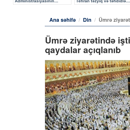
Administrasiyasının
Tehran təzyiq və təhdidlərə
məlumatı əsasında…
təslim olmayacaq
Ana səhifə
Din
Ümrə ziyarət
Ümrə ziyarətində işt
qaydalar açıqlanıb