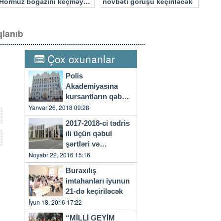
Hörmüz boğazını keçməyə
növbəti görüşü keçiriləcək
cəhd edən hücuma məruz
qalacaq
qlanıb
Çox oxunanlar
Polis
Akademiyasına
kursantların qəbulu
başlayıb
Yanvar 26, 2018 09:28
2017-2018-ci tədris
ili üçün qəbul
şərtləri və
qaydaları…
Noyabr 22, 2016 15:16
Buraxılış
imtahanları iyunun
21-də keçiriləcək
İyun 18, 2016 17:22
“MİLLİ GEYİM