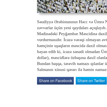
Səudiyyə Ərəbistanının Həcc və Ümrə N
zəvvarlar üçün yeni qaydaları açıqlayı
Mədinədəki Peyğəmbər Məscidinə daxil o
vurdurmasıdır. İcazə vərəqi olmayan avt
həmçinin uşaqların məscidə daxil olmas
bəyan edib ki, icazə sənədi olmadan Ümr
dollar), məscidlərə özbaşına daxil olanl
Bundan başqa, təravih namazı qılanlar 
Salmanın xüsusi qərarı ilə həmin namaz
Share on Facebook
Share on Twitter