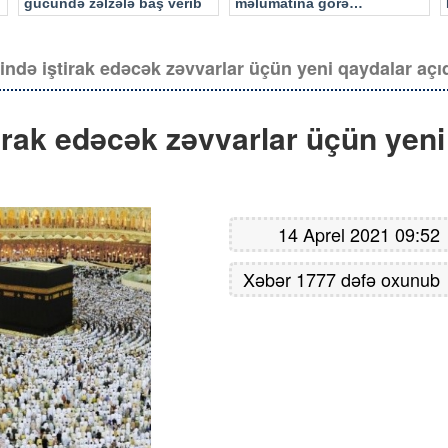
gücündə zəlzələ baş verib
məlumatına görə…
ində iştirak edəcək zəvvarlar üçün yeni qaydalar açı
irak edəcək zəvvarlar üçün yeni
14 Aprel 2021 09:52
Xəbər 1777 dəfə oxunub