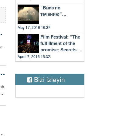
“Вниз по
течению”…
May 17, 2016 16:27
qd
Film Festival: “The
fulfillment of the
cı
promise: Secrets
of Vilnius”
Aprel 7, 2016 15:32
nın
ar
Bizi izləyin
ıb.
ini
nan