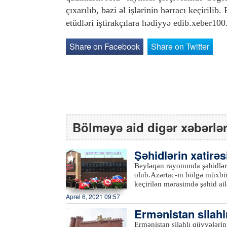
çıxarılıb, bəzi əl işlərinin hərracı keçiri
etüdləri iştirakçılara hədiyyə edib.xeber10
Share on Facebook
Share on Twitter
Bölməyə aid digər xəbərlə
Şəhidlərin xatirəs
şı olub
Beyləqan rayonunda şəhidlərin
olub.Azərtac-ın bölgə müxbir
keçirilən mərasimdə şəhid ail
iştirak ediblər. Çıxışlarda ö
Aprel 6, 2021 09:57
kimi düşən Vətən müharibəs
Ermənistan silahlı
şanlı Qələbədən, şəhidlərin 
danışılıb.Şəhidlərin xatirəsi
ə tutublar
Ermənistan silahlı qüvvələrini