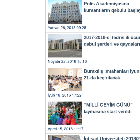
Polis Akademiyasına
kursantların qəbulu başla
Yanvar 26, 2018 09:28
2017-2018-ci tədris ili üçü
qəbul şərtləri və qaydala
Noyabr 22, 2016 15:16
Buraxılış imtahanları iyu
21-də keçiriləcək
İyun 18, 2016 17:22
“MİLLİ GEYİM GÜNÜ”
layihəsinə start verildi
Aprel 15, 2016 11:17
İqtisad Universiteti 2018/