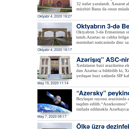
olunub, həm Birinci, həm də 
32 nəfər yaralanıb. Xəsarət a
Ermənistan silahlı bölmələri
müxbiri Banu ilə onun müalic
dünyasını dəyişən dinc sakin
deyib ki, hadisə səhər saatlar
Oktyabr 4, 2020 19:27
məlumatları əks etdirən monit
idik. Qardaşım, anam, nənəm
istifadəyə verilib.xeber100.
Oktyabrın 3-də Bey
yaralandım”.Qeyd edək ki, er
1949-cu il tarixli Cenevrə K
utulub
Oktyabrın 3-də Ermənistan sil
Təhlükəsizlik Şurasının qəra
tutub.Azərtac-ın cəbhə bölgə
aparıldığı bölgəyə aidiyyəti
mərmiləri nəticəsində dinc sa
əhalisinin sıx yaşadığı mənt
zərər vurulub. 1976-cı il təv
Oktyabr 4, 2020 19:17
bacısı 1998-ci il təvəllüdlü 
Azərişıq” ASC-ni
mərmilərinin düşməsi nəticəsi
şəhərin müxtəlif yerlərinə dü
Xırdalanın bəzi ərazilərinə el
sakinləri Balakişiyev Etibar 
dən Azərtac-a bildirilib ki, X
müxtəlif dərəcəli bədən xəsarə
yerləşən bəzi xətlərdə SİP ka
evlərinə külli miqdarda ziy
aparılacağından mayın 15-də
May 15, 2020 11:14
prinsiplərini kobud şəkildə p
Adıgözəlov, “28 May” və R.Ax
təcavüzkar Ermənistanın hərbi-
“Azersky” peykind
olacaq.xeber100.com
qüvvələrinin Azərbaycanın ya
Beyləqan rayonu ərazisində ə
şəxslərin sayı 22-yə, xəsarət
təqdim edilib.“Azərkosmos” A
ordusunun intensiv ağır artil
istifadə edilməklə Azərbaycan
dəyib.xeber100.com
davamlı olaraq monitorinqlər 
May 7, 2020 09:17
əkin sahələrini əks etdirən b
Ölkə üzrə dezinfe
kənd təsərrüfatı bitkilərini