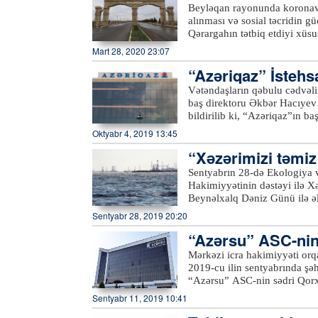
bitkilərinin məhsuldarlığının
əndirilib
Beyləqan rayonunda koronavi
imkanlarını planlaşdırmağa i
alınması və sosial təcridin g
ilin aprelində “Azersky” pey
Qərargahın tətbiq etdiyi xüsus
Qafqazda ilk və yeganə pey
normalara qeyd-şərtsiz əməl 
Mart 28, 2020 23:07
coğrafi kəşfiyyat sahələri ü
xəbər verir ki, bu məqsədlə
telekommunikasiya peyki ola
“Azəriqaz” İstehs
2-3 nəfərdən ibarət qruplar ya
“Azersky” və “Azerspace-2”
söhbət edir, karantin rejimini
Vətəndaşların qəbulu cədvəli
əhalini küçə və meydanlardan
baş direktoru Əkbər Hacıyev
keçdiyi küçələrdə, meydanlarda
bildirilib ki, “Azəriqaz”ın b
obyektlərinin ətrafında, çoxmə
Ruslan Əliyev isə Şirvan şəh
Oktyabr 4, 2019 13:45
avtobus və taksi dayanacaqları
dinləyiblər. Qəbula gələn sak
“Xəzərimizi təmiz 
xətlərinin yerinin dəyişdirilmə
Hər bir vətəndaşın müraciəti 
Sentyabrın 28-də Ekologiya v
həlli barədə müvafiq struktur
Hakimiyyətinin dəstəyi ilə X
Beynəlxalq Dəniz Günü ilə əl
keçirilib.Azərtac-ın bölgə mü
Sentyabr 28, 2019 20:20
tullantılarından təmizlənərək
“Azərsu” ASC-nin 
və Təbii Sərvətlər Nazirliyin
nazirliyin digər yerli qurum
Mərkəzi icra hakimiyyəti orqa
Şəhər Mənzil-Kommunal İdarəs
2019-cu ilin sentyabrında şə
ümumilikdə, 100-dən çox kön
“Azərsu” ASC-nin sədri Qor
Samux və Kəlbəcərdən olan və
Sentyabr 11, 2019 10:41
sentyabrın 19-da “Azərsu” s