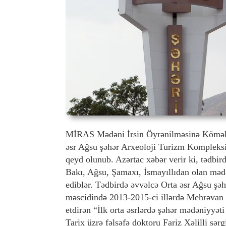
MİRAS Mədəni İrsin Öyrənilməsinə Kömək İct
əsr Ağsu şəhər Arxeoloji Turizm Komplek
qeyd olunub. Azərtac xəbər verir ki, tədbirdə
Bakı, Ağsu, Şamaxı, İsmayıllıdan olan mədəni
ediblər. Tədbirdə əvvəlcə Orta əsr Ağsu ş
məscidində 2013-2015-ci illərdə Mehrəvan qa
etdirən “İlk orta əsrlərdə şəhər mədəniyyət
Tarix üzrə fəlsəfə doktoru Fariz Xəlilli sə