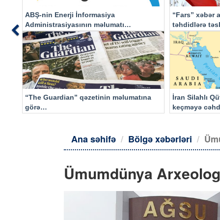
ABŞ-nin Enerji İnformasiya
“Fars” xəbər a
Administrasiyasının məlumatı
təhdidlərə tə
Previous
əsasında…
“The Guardian” qəzetinin məlumatına
İran Silahlı Q
görə…
keçməyə cəhd
qalacaq
Ana səhifə
Bölgə xəbərləri
Ümu
Ümumdünya Arxeologi