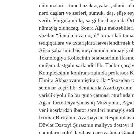
nümunələri – tunc bəzək əşyaları, dəmir alə
nərd daşları və zərləri, sümük, daş, şüşə əş
verib. Vurğulanıb ki, sərgi bir il ərzində O
nümayiş olunacaq. Sonra Ağsu məktəblilərin
yazılan “Sən də bizə qoşul” birpərdəli tama
tədqiqatlara və axtarışlara həvəsləndirmək
Ağsu şəhərinin baş meydanında nümayiş ol
Texnologiya Kollecinin tələbələrinin ifası
muğam dəstgahı səsləndirilib. Tədbir çərçi
Kompleksinin konfrans zalında professor K
Elmira Abbasovanın iştirakı ilə “Saxsıdan t
seminar keçirilib. Seminarda Azərbaycanın z
varislik yolu ilə bu günə çatması ətrafında 
Ağsu Tarix-Diyarşünaslıq Muzeyinin, Ağsu 
yeni nəşrlərdən ibarət sərgiləri nümayiş 
İctimai Birliyinin Azərbaycan Respublikası
Dövlət Dəstəyi Şurasının maliyyə dəstəyi il
qadınların rolu” layihəsi çərçivəsində Gəgəl