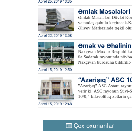
Aprel 25, 2019 13:35
kilovoltluq Əliağa Vahid yarı
Əmlak Məsələləri 
xətlərində aparılan yenidənq
əcək
Əmlak Məsələləri Dövlət Kom
vətəndaş qəbulu keçirəcək.Ko
Əliyev Mərkəzində təşkil ol
rayonlarından olan vətəndaşl
Aprel 22, 2019 13:58
Komitəsi fəaliyyət prinsipinə
Əmək və Əhalinin S
çevik olaraq cavablandırır.
Qəbul zamanı komitənin fəali
ığı ilə…
Naxçıvan Muxtar Respublikası
dövlət əmlakının özəlləşdiril
ilə Sədərək rayonunda növbət
kimi müraciətlərə baxılacaq. 
Naxçıvan bürosuna bildirilib
müəyyənləşdirilməsi, ünvan m
Həsən Nəsirov muxtar respubl
Aprel 15, 2019 12:50
Bildirib ki, “2016-2020-ci i
“Azərişıq” ASC 10/
artırılması üzrə Dövlət Proqr
respublikada yeni iş yerlərini
"Azərişıq" ASC Astara rayonu
yüksəldilməsinə öz töhfəsini
verir ki, ASC rayonun Şüvi-S
Hüseynov vurğulayıb ki, muxt
10/0,4 kilovoltluq xətlərin çə
fəallığın yüksəldilməsi istiq
Aprel 15, 2019 12:48
nəticəsidir ki, sərhəd bölgə
ötən dövrdə bu sahədə uğurlu 
yarmarkasına çıxarılmış boş iş
çıxarıldığı tədbirdə 13 nəfər
Çox oxunanlar