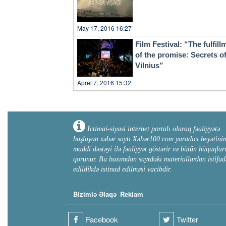
May 17, 2016 16:27
Film Festival: “The fulfill
of the promise: Secrets o
Vilnius”
Aprel 7, 2016 15:32
İctimai-siyasi internet portalı olaraq fəaliyyətə
başlayan xəbər saytı Xəbər100.com yaradıcı heyətini
maddi dəstəyi ilə fəaliyyət göstərir və bütün hüquqlar
qorunur. Bu baxımdan saytdakı materiallardan istifad
edildikdə istinad edilməsi vacibdir.
Bizimlə Əlaqə
Reklam
Facebook
Twitter