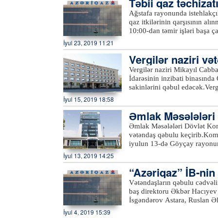
Təbii qaz təchiza
Göygöl və Daşkəsən rayonları
müavini Etibar Məmmədov Naf
Ağstafa rayonunda istehlakçıl
sakinlərini qəbul edəcək.Qə
qaz itkilərinin qarşısının alı
Naftalan sukanal sahələrinin 
10:00-dan təmir işləri başa 
təchizatı və kanalizasiya xid
dayandırılıb. Samux rayonunda
İyul 23, 2019 11:21
Gəncə, Samux, Göygöl, Daşkə
məqsədilə bir qrup abonentin 
sahələrinə, həmçinin 431-47
Vergilər naziri v
ki, bu barədə “Azəriqaz” İst
“
office@azersu.az
” elektron
Vergilər naziri Mikayıl Cabb
İdarəsinin inzibati binasında
sakinlərini qəbul edəcək.Ve
Azərtac-a bildirilib ki, qəb
İyul 15, 2019 18:58
10 saylı Ərazi Vergilər İdarə
Əmlak Məsələləri 
habelə İsmayıllı, Balakən və
etməklə, eləcə də Vergilər N
b
Əmlak Məsələləri Dövlət Kom
keçə bilərlər.xeber100.com
vətəndaş qəbulu keçirib.Komi
iyulun 13-də Göyçay rayonu
isə Ucar rayonunda vətəndaş
İyul 13, 2019 14:25
struktur bölmə rəhbərlərinin 
“Azəriqaz” İB-nin 
müraciətlər diqqətlə dinlənil
müraciətlər nəzarətə götürül
dinləyib
Vətəndaşların qəbulu cədvəli
ilə bağlı komitə sədri tərəfin
baş direktoru Əkbər Hacıyev 
komitənin fəaliyyət istiqamət
İsgəndərov Astara, Ruslan Əl
göndərilməsi üçün qeydiyyata
a bildirilib ki, qəbulda Lənk
İyul 4, 2019 15:39
mövzuları əsasən daşınmaz əm
vətəndaşların müraciətlərinə 