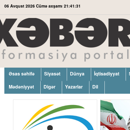
06 Avqust 2026 Cümə axşamı
21:41:32
Əsas səhifə
Siyasət
Dünya
İqtisadiyyat
Mədəniyyət
Digər
Yazarlar
Dil