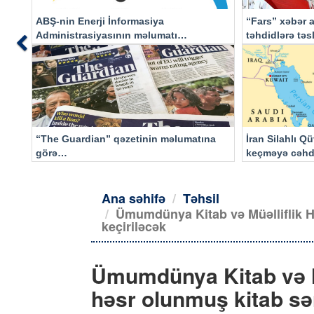
ABŞ-nin Enerji İnformasiya
“Fars” xəbər a
Administrasiyasının məlumatı
təhdidlərə tə
Previous
əsasında…
“The Guardian” qəzetinin məlumatına
İran Silahlı Q
görə…
keçməyə cəhd
qalacaq
Ana səhifə
Təhsil
Ümumdünya Kitab və Müəlliflik 
keçiriləcək
Ümumdünya Kitab və M
həsr olunmuş kitab sər