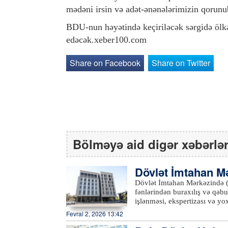
mədəni irsin və adət-ənənələrimizin qorun
BDU-nun həyətində keçiriləcək sərgidə ölkən
edəcək.xeber100.com
Share on Facebook
Share on Twitter
Bölməyə aid digər xəbərlə
Dövlət İmtahan Mə
müddəti uzadılıb
Dövlət İmtahan Mərkəzində (Dİ
fənlərindən buraxılış və qəbu
işlənməsi, ekspertizası və yox
qeydiyyat müddəti uzadılıb. DİM-dən bildirilib ki, hazırlıq kurslarında müəllimlər, metodistlər
Fevral 2, 2026 13:42
və pedaqojiyönümlü ali təhsi