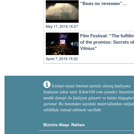
“Вниз по течению”…
May 17, 2016 16:27
Film Festival: “The fulfill
of the promise: Secrets o
Vilnius”
Aprel 7, 2016 15:32
İctimai-siyasi internet portalı olaraq fəaliyyətə
başlayan xəbər saytı Xəbər100.com yaradıcı heyətini
maddi dəstəyi ilə fəaliyyət göstərir və bütün hüquqlar
qorunur. Bu baxımdan saytdakı materiallardan istifad
edildikdə istinad edilməsi vacibdir.
Bizimlə Əlaqə
Reklam