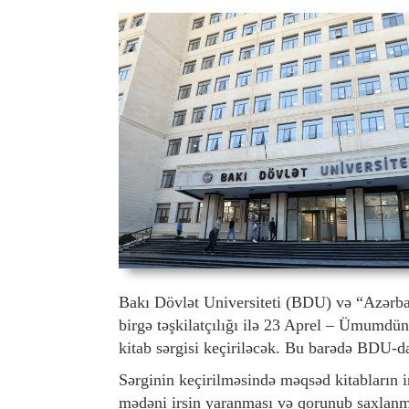
Bakı Dövlət Universiteti (BDU) və “Azərbay
birgə təşkilatçılığı ilə 23 Aprel – Ümumd
kitab sərgisi keçiriləcək. Bu barədə BDU-d
Sərginin keçirilməsində məqsəd kitabların 
mədəni irsin yaranması və qorunub saxlanm