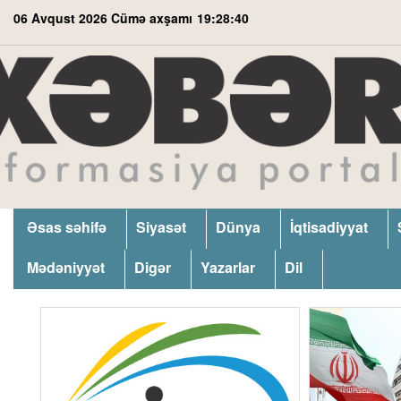
06 Avqust 2026 Cümə axşamı
19:28:41
Əsas səhifə
Siyasət
Dünya
İqtisadiyyat
Mədəniyyət
Digər
Yazarlar
Dil