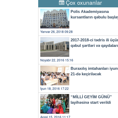
Tədbirdə sənəd və informasiy
Çox oxunanlar
kitabşünaslıq, kitabxanaşünas
müəlliflik hüququ və əlaqəli
Polis Akademiyasına
aparılacaq.xeber100.com
kursantların qəbulu başla
Yanvar 26, 2018 09:28
2017-2018-ci tədris ili üçü
qəbul şərtləri və qaydala
Noyabr 22, 2016 15:16
Buraxılış imtahanları iyu
21-də keçiriləcək
İyun 18, 2016 17:22
“MİLLİ GEYİM GÜNÜ”
layihəsinə start verildi
Aprel 15, 2016 11:17