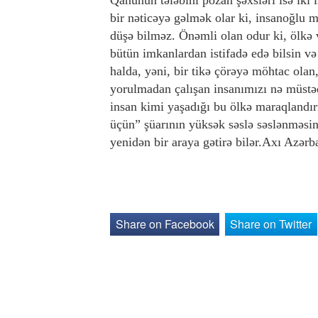
bir nəticəyə gəlmək olar ki, insanoğlu 
düşə bilməz. Önəmli olan odur ki, ölkə 
bütün imkanlardan istifadə edə bilsin v
halda, yəni, bir tikə çörəyə möhtac olan
yorulmadan çalışan insanımızı nə müstəqil
insan kimi yaşadığı bu ölkə maraqlandı
üçün” şüarının yüksək səslə səslənməsi
yenidən bir araya gətirə bilər.Axı Azə
Share on Facebook
Share on Twitter