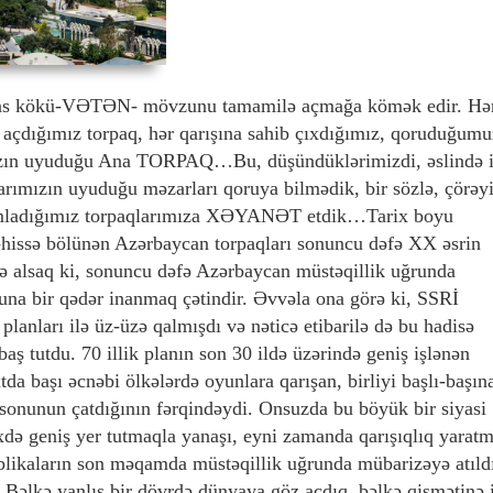
sas kökü-VƏTƏN- mövzunu tamamilə açmağa kömək edir. Hə
 açdığımız torpaq, hər qarışına sahib çıxdığımız, qoruduğumu
mızın uyuduğu Ana TORPAQ…Bu, düşündüklərimizdi, əslində 
larımızın uyuduğu məzarları qoruya bilmədik, bir sözlə, çörəy
dımladığımız torpaqlarımıza XƏYANƏT etdik…Tarix boyu
ə-hissə bölünən Azərbaycan torpaqları sonuncu dəfə XX əsrin
rə alsaq ki, sonuncu dəfə Azərbaycan müstəqillik uğrunda
buna bir qədər inanmaq çətindir. Əvvəla ona görə ki, SSRİ
planları ilə üz-üzə qalmışdı və nəticə etibarilə də bu hadisə
ş tutdu. 70 illik planın son 30 ildə üzərində geniş işlənən
a başı əcnəbi ölkələrdə oyunlara qarışan, birliyi başlı-başın
 sonunun çatdığının fərqindəydi. Onsuzda bu böyük bir siyasi
ixdə geniş yer tutmaqla yanaşı, eyni zamanda qarışıqlıq yarat
blikaların son məqamda müstəqillik uğrunda mübarizəyə atıld
Bəlkə yanlış bir dövrdə dünyaya göz açdıq, bəlkə qismətinə 