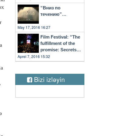
ox
“Вниз по
течению”…
r
May 17, 2016 16:27
Film Festival: “The
fulfillment of the
a
promise: Secrets
of Vilnius”
Aprel 7, 2016 15:32
la
Bizi izləyin
,
ə
lə