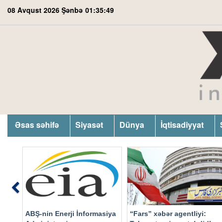
08 Avqust 2026 Şənbə
01:35:50
Əsas səhifə
Siyasət
Dünya
İqtisadiyyat
Previous
ABŞ-nin Enerji İnformasiya
“Fars” xəbər agentliyi: