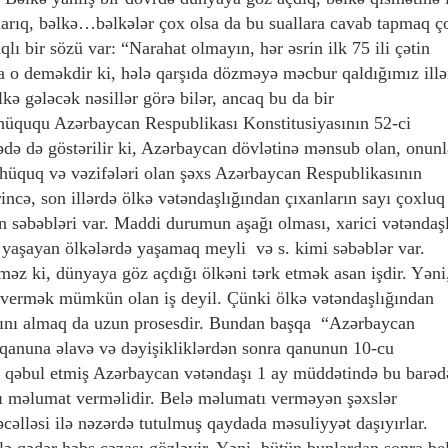
arıq, bəlkə…bəlkələr çox olsa da bu suallara cavab tapmaq ç
ı bir sözü var: “Narahat olmayın, hər əsrin ilk 75 ili çətin
a o deməkdir ki, hələ qarşıda dözməyə məcbur qaldığımız illə
kə gələcək nəsillər görə bilər, ancaq bu da bir
 hüququ Azərbaycan Respublikası Konstitusiyasının 52-ci
ə də göstərilir ki, Azərbaycan dövlətinə mənsub olan, onunl
lı hüquq və vəzifələri olan şəxs Azərbaycan Respublikasının
rincə, son illərdə ölkə vətəndaşlığından çıxanların sayı çoxluq
ən səbəbləri var. Maddi durumun aşağı olması, xarici vətəndaş
 yaşayan ölkələrdə yaşamaq meyli və s. kimi səbəblər var.
əz ki, dünyaya göz açdığı ölkəni tərk etmək asan işdir. Yəni
r vermək mümkün olan iş deyil. Çünki ölkə vətəndaşlığından
ğını almaq da uzun prosesdir. Bundan başqa “Azərbaycan
 qanuna əlavə və dəyişikliklərdən sonra qanunun 10-cu
nı qəbul etmiş Azərbaycan vətəndaşı 1 ay müddətində bu barəd
lı məlumat verməlidir. Belə məlumatı verməyən şəxslər
lləsi ilə nəzərdə tutulmuş qaydada məsuliyyət daşıyırlar.
ilə qədər həbs cəzası gözləyir. Yəni, bütün bunlardan sonra be