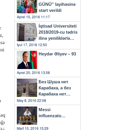
GÜNÜ” layihəsinə
start verildi
Aprel 15, 2016 11:17
İqtisad Universiteti
r
2018/2019-cu tədris
z,
ilinə yeniliklərlə
isə
başlayacaq
İyul 17, 2018 12:50
ini
Heydər Əliyev – 93
Aprel 20, 2016 13:58
Без Шуша нет
Карабаха, а без
Карабаха нет
a
Азербайджана…
May 8, 2016 22:08
Messi
maq
influenzato…
ığı
Mart 10, 2016 15:29
iki