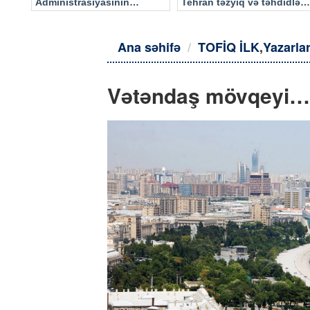
Administrasiyasının
Tehran təzyiq və təhdidlərə
məlumatı əsasında…
təslim olmayacaq
Ana səhifə
TOFİQ İLK
,
Yazarla
Vətəndaş mövqeyi…