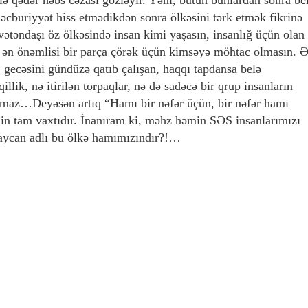
məcburiyyət hiss etmədikdən sonra ölkəsini tərk etmək fikrinə
vətəndaşı öz ölkəsində insan kimi yaşasın, insanlığ üçün olan
ə ən önəmlisi bir parça çörək üçün kimsəyə möhtac olmasın. 
, gecəsini gündüzə qatıb çalışan, haqqı tapdansa belə
lik, nə itirilən torpaqlar, nə də sadəcə bir qrup insanların
rmaz…Deyəsən artıq “Hamı bir nəfər üçün, bir nəfər hamı
nin tam vaxtıdır. İnanıram ki, məhz həmin SƏS insanlarımızı
rbaycan adlı bu ölkə hamımızındır?!…