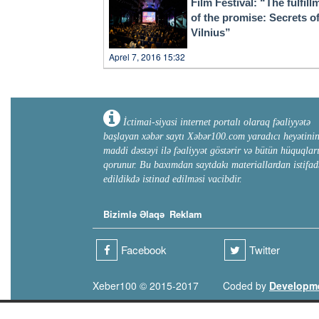
Film Festival: “The fulfill
araqarışdıranlar dinc durmur
of the promise: Secrets o
Atatürkü gözü götürməyənlər 
Vilnius”
hazırlana bilərdi. Əslində İ
otağında gəzişən Mustafa Kam
Aprel 7, 2016 15:32
nəzər salıb həmin sui-qəsdi x
keçmiş, döyüş meydanlarında
gözünə dik baxan Atatürk vətə
canından keçməyə həmişə haz
qəsdlə bağlı Anadolu agentli
İctimai-siyasi internet portalı olaraq fəaliyyətə
təşəbbüsün mənim şəxsimdən 
yüksək prinsiplərimizə yön
başlayan xəbər saytı Xəbər100.com yaradıcı heyətini
vucudum, əlbəttə bir gün tor
maddi dəstəyi ilə fəaliyyət göstərir və bütün hüquqlar
qorunur. Bu baxımdan saytdakı materiallardan istifad
edildikdə istinad edilməsi vacibdir.
Bizimlə Əlaqə
Reklam
Facebook
Twitter
Xeber100 © 2015-2017
Coded by
Developm