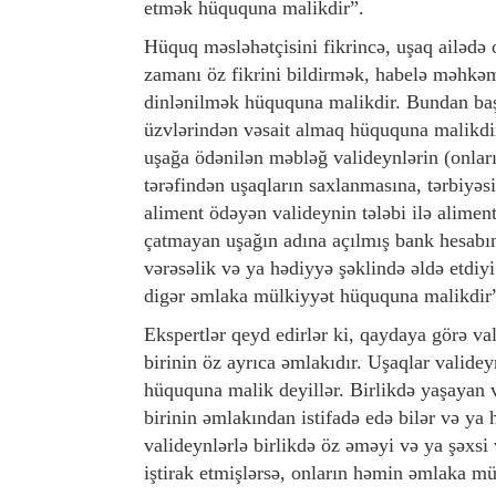
etmək hüququna malikdir”.
Hüquq məsləhətçisini fikrincə, uşaq ailədə 
zamanı öz fikrini bildirmək, habelə məhkəmə
dinlənilmək hüququna malikdir. Bundan başq
üzvlərindən vəsait almaq hüququna malikdir.
uşağa ödənilən məbləğ valideynlərin (onları
tərəfindən uşaqların saxlanmasına, tərbiyəs
aliment ödəyən valideynin tələbi ilə alimen
çatmayan uşağın adına açılmış bank hesabın
vərəsəlik və ya hədiyyə şəklində əldə etdiy
digər əmlaka mülkiyyət hüququna malikdir
Ekspertlər qeyd edirlər ki, qaydaya görə va
birinin öz ayrıca əmlakıdır. Uşaqlar valide
hüququna malik deyillər. Birlikdə yaşayan va
birinin əmlakından istifadə edə bilər və ya 
valideynlərlə birlikdə öz əməyi və ya şəxsi 
iştirak etmişlərsə, onların həmin əmlaka mü