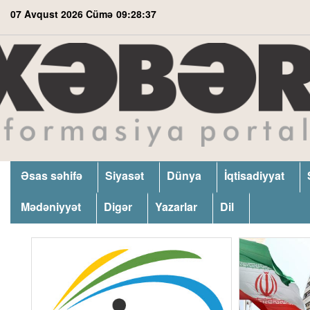
07 Avqust 2026 Cümə
09:28:38
Əsas səhifə
Siyasət
Dünya
İqtisadiyyat
Mədəniyyət
Digər
Yazarlar
Dil