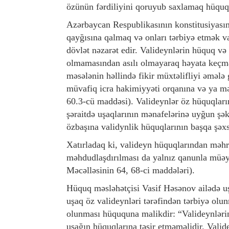
özünün fərdiliyini qoruyub saxlamaq hüquq
Azərbaycan Respublikasının konstitusiyasın
qayğısına qalmaq və onları tərbiyə etmək v
dövlət nəzarət edir. Valideynlərin hüquq və 
olmamasından asılı olmayaraq həyata keçməl
məsələnin həllində fikir müxtəlifliyi əmələ 
müvafiq icra hakimiyyəti orqanına və ya mə
60.3-cü maddəsi). Valideynlər öz hüquqlar
şəraitdə uşaqlarının mənafelərinə uyğun şək
özbaşına validynlik hüquqlarının başqa şəxs
Xatırladaq ki, valideyn hüquqlarından məh
məhdudlaşdırılması da yalnız qanunla müə
Məcəlləsinin 64, 68-ci maddələri).
Hüquq məsləhətçisi Vasif Həsənov ailədə uş
uşaq öz valideynləri tərəfindən tərbiyə olun
olunması hüququna malikdir: “Valideynlərin
uşağın hüquqlarına təsir etməməlidir. Valide