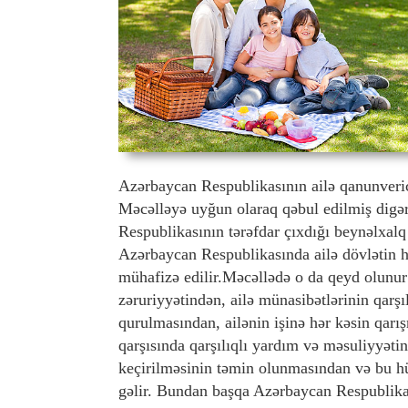
Azərbaycan Respublikasının ailə qanunveric
Məcəlləyə uyğun olaraq qəbul edilmiş digə
Respublikasının tərəfdar çıxdığı beynəlxalq
Azərbaycan Respublikasında ailə dövlətin h
mühafizə edilir.Məcəllədə o da qeyd olunur
zəruriyyətindən, ailə münasibətlərinin qarşı
qurulmasından, ailənin işinə hər kəsin qarış
qarşısında qarşılıqlı yardım və məsuliyyəti
keçirilməsinin təmin olunmasından və bu h
gəlir. Bundan başqa Azərbaycan Respublika