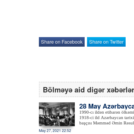
Share on Facebook
Share on Twitter
Bölməyə aid digər xəbərlə
28 May Azərbayca
ür
1990-cı ildən etibarən ölkəmi
1918-ci ild Azərbaycan tarixin
başçısı Məmməd Əmin Rəsulza
dövlət - Azərbaycan Xalq Cü
May 27, 2021 22:52
Cümhuriyyəti qısa ömründə böy