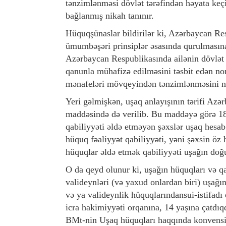
tənzimlənməsi dövlət tərəfindən həyata keçi
bağlanmış nikah tanınır.
Hüquqşünaslar bildirilər ki, Azərbaycan Re
ümumbəşəri prinsiplər əsasında qurulmasına 
Azərbaycan Respublikasında ailənin dövlət 
qanunla mühafizə edilməsini təsbit edən no
mənafeləri mövqeyindən tənzimlənməsini nə
Yeri gəlmişkən, uşaq anlayışının tərifi Azə
maddəsində də verilib. Bu maddəyə görə 18 
qabiliyyəti əldə etməyən şəxslər uşaq hesab
hüquq fəaliyyət qabiliyyəti, yəni şəxsin öz 
hüquqlar əldə etmək qabiliyyəti uşağın doğ
O da qeyd olunur ki, uşağın hüquqları və 
valideynləri (və yaxud onlardan biri) uşağın 
və ya valideynlik hüquqlarındansui-istifad
icra hakimiyyəti orqanına, 14 yaşına çatd
BMt-nin Uşaq hüquqları haqqında konvensiy