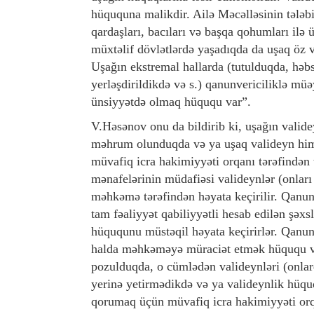
hüququna malikdir. Ailə Məcəlləsinin tələbin
qardaşları, bacıları və başqa qohumları ilə
müxtəlif dövlətlərdə yaşadıqda da uşaq öz 
Uşağın ekstremal hallarda (tutulduqda, həb
yerləşdirildikdə və s.) qanunvericiliklə m
ünsiyyətdə olmaq hüququ var”.
V.Həsənov onu da bildirib ki, uşağın valid
məhrum olunduqda və ya uşaq valideyn himayə
müvafiq icra hakimiyyəti orqanı tərəfindən
mənafelərinin müdafiəsi valideynlər (onları
məhkəmə tərəfindən həyata keçirilir. Qanun
tam fəaliyyət qabiliyyətli hesab edilən şəx
hüququnu müstəqil həyata keçirirlər. Qanun
halda məhkəməyə müraciət etmək hüququ ver
pozulduqda, o cümlədən valideynləri (onlarda
yerinə yetirmədikdə və ya valideynlik hüquq
qorumaq üçün müvafiq icra hakimiyyəti orq