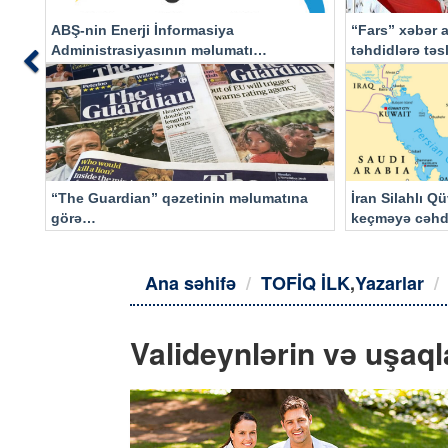
ABŞ-nin Enerji İnformasiya
“Fars” xəbər a
Administrasiyasının məlumatı
təhdidlərə tə
Previous
əsasında…
“The Guardian” qəzetinin məlumatına
İran Silahlı Q
görə…
keçməyə cəhd
qalacaq
Ana səhifə
TOFİQ İLK
,
Yazarlar
Valideynlərin və uşaql